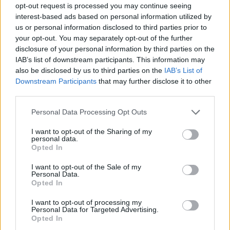
opt-out request is processed you may continue seeing
i London men var i Thailand och träffade på Susanna.
– Vi sågs i två timmar, sedan hade jag ett flyg att passa. Men
interest-based ads based on personal information utilized by
vi höll kontakten, berättar han.
us or personal information disclosed to third parties prior to
your opt-out. You may separately opt-out of the further
disclosure of your personal information by third parties on the
IAB’s list of downstream participants. This information may
also be disclosed by us to third parties on the
IAB’s List of
Downstream Participants
that may further disclose it to other
third parties.
Personal Data Processing Opt Outs
I want to opt-out of the Sharing of my
personal data.
Opted In
I want to opt-out of the Sale of my
Personal Data.
Opted In
I want to opt-out of processing my
Personal Data for Targeted Advertising.
Opted In
Efter att Carl också hunnit med att bo i Kanada, så