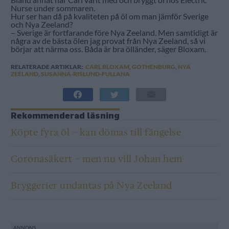
Nurse under sommaren.
Hur ser han då på kvaliteten på öl om man jämför Sverige
och Nya Zeeland?
– Sverige är fortfarande före Nya Zeeland. Men samtidigt är
några av de bästa ölen jag provat från Nya Zeeland, så vi
börjar att närma oss. Båda är bra ölländer, säger Bloxam.
RELATERADE ARTIKLAR:
CARL BLOXAM
,
GOTHENBURG
,
NYA
ZEELAND
,
SUSANNA-RISLUND-FULLANA
Rekommenderad läsning
Köpte fyra öl – kan dömas till fängelse
Coronasäkert – men nu vill Johan hem
Bryggerier undantas på Nya Zeeland