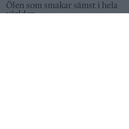
Ölen som smakar sämst i hela
världen
Publicerat
2018-09-11
NYHET
Här är listan som inget bryggeri vill synas på.
Foto:
Ronny