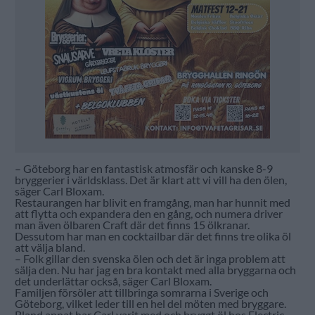
– Göteborg har en fantastisk atmosfär och kanske 8-9
bryggerier i världsklass. Det är klart att vi vill ha den ölen,
säger Carl Bloxam.
Restaurangen har blivit en framgång, man har hunnit med
att flytta och expandera den en gång, och numera driver
man även ölbaren Craft där det finns 15 ölkranar.
Dessutom har man en cocktailbar där det finns tre olika öl
att välja bland.
– Folk gillar den svenska ölen och det är inga problem att
sälja den. Nu har jag en bra kontakt med alla bryggarna och
det underlättar också, säger Carl Bloxam.
Familjen försöler att tillbringa somrarna i Sverige och
Göteborg, vilket leder till en hel del möten med bryggare.
Bland annat har Carl varit med och bryggt öl hos Electric