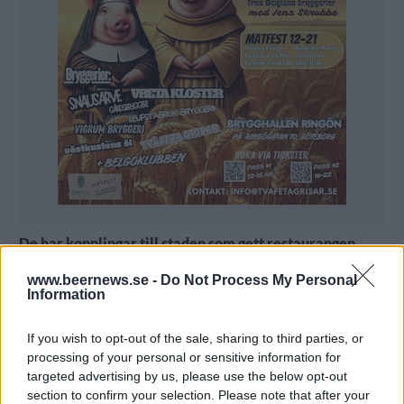
De har kopplingar till staden som gett restaurangen
dess namn och satsar på svensk öl. Men Gothenburg
ligger nästan så långt bort från Göteborg som man kan
www.beernews.se -
Do Not Process My Personal
komma. Vi träffade paret bakom satsningen.
Information
Göteborg har gjort sig ett namn som ölstad under senare år.
Men faktiskt har staden också inspirerat till namnet på en
restaurang på andra sidan jorden. Carl Bloxam och Susanna
If you wish to opt-out of the sale, sharing to third parties, or
Rislund-Fullana står bakom det hela med satsningen på
processing of your personal or sensitive information for
Gothenburg.
– Jag är från Göteborg, det är så det började, säger Rislund-
targeted advertising by us, please use the below opt-out
Fallana.
section to confirm your selection. Please note that after your
Det var 2006 som de båda träffades. Carl Bloxam bodde då