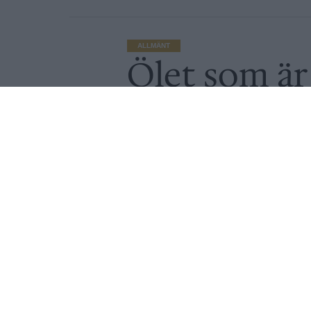
ALLMÄNT
Ölet som är
videomötet
Av
Peter Lindh
Publicerat
2021-05-26
ALLMÄNT