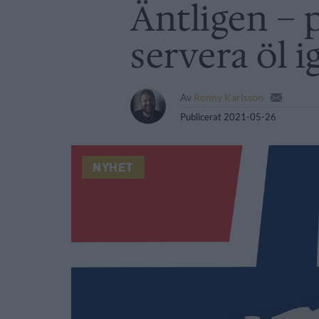
Äntligen – 
servera öl i
Av
Ronny Karlsson
Publicerat
2021-05-26
NYHET