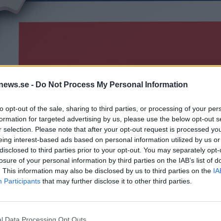
news.se -
Do Not Process My Personal Information
to opt-out of the sale, sharing to third parties, or processing of your per
formation for targeted advertising by us, please use the below opt-out s
r selection. Please note that after your opt-out request is processed y
abay.
eing interest-based ads based on personal information utilized by us or
disclosed to third parties prior to your opt-out. You may separately opt-
losure of your personal information by third parties on the IAB’s list of
 sedan november i fjol. Men nu öppnar pubarna i Oslo igen
. This information may also be disclosed by us to third parties on the
IA
Participants
that may further disclose it to other third parties.
l Data Processing Opt Outs