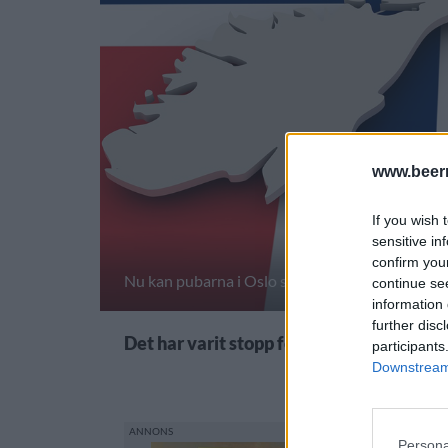
www.beer
If you wish 
sensitive in
confirm you
Nu kan pubarna i Oslo servera öl igen.
Foto:
Pix
continue se
information 
further disc
Det har varit stopp för alkoholservering
participants
Downstream 
Persona