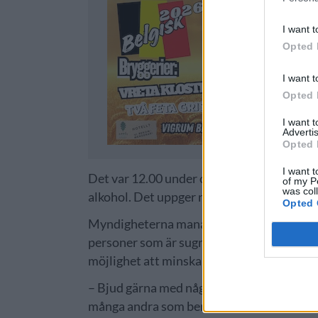
I want t
Opted 
I want t
Opted 
I want 
Advertis
Opted 
I want t
Det var 12.00 under onsdagen som pubar i 
of my P
was col
alkohol. Det uppger nyhetsbyrån TT.
Opted 
Myndigheterna manar Osloborna till försik
personer som är sugna på att dricka öl öl 
möjlighet att minska den ensamhet som 
– Bjud gärna med någon som har varit my
många andra som ber dem att följa med, sä