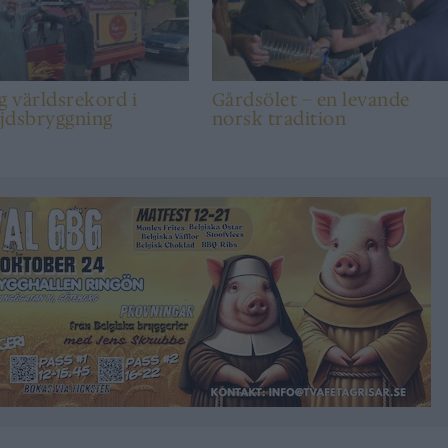
g världsrekord i
Gårdsölet – en levande
jdsbryggning
norsk tradition