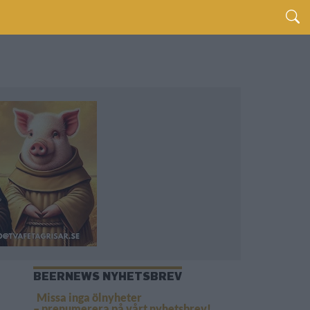
BEERNEWS NYHETSBREV
Missa inga ölnyheter
– prenumerera på vårt nyhetsbrev!