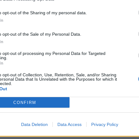
o opt-out of the Sharing of my personal data.
In
o opt-out of the Sale of my Personal Data.
In
to opt-out of processing my Personal Data for Targeted
ing.
In
o opt-out of Collection, Use, Retention, Sale, and/or Sharing
Oslo återigen fick öppna dörrarna och börja att servera
ersonal Data that Is Unrelated with the Purposes for which it
lected.
Out
tighet, men räknar förstås med att det finns en hel del
CONFIRM
på en pub igen. Man konstaterar också att öppningen ger en
många hamnat i under pandemin.
Data Deletion
Data Access
Privacy Policy
cket ensam under pandemin och som kanske inte har så
ger hälsoborgarrådet Robert Steen till TT.