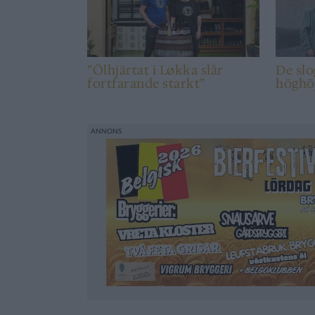
”Ölhjärtat i Løkka slår
De slo
fortfarande starkt”
höghö