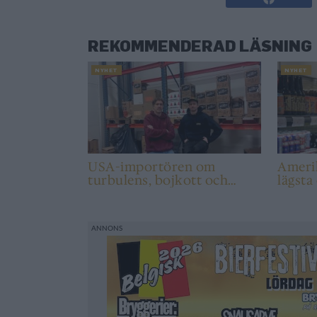
REKOMMENDERAD LÄSNING
NYHET
NYHET
USA-importören om
Ameri
turbulens, bojkott och
lägsta
Bolaget
år