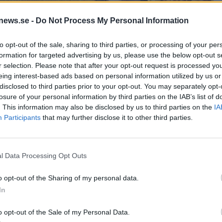
news.se -
Do Not Process My Personal Information
to opt-out of the sale, sharing to third parties, or processing of your per
formation for targeted advertising by us, please use the below opt-out s
de så kallade craft beer-bryggerierna inte lyckats ta en
r selection. Please note that after your opt-out request is processed y
kvar på drygt tolv procent precis som i fjol. Detta trots att
eing interest-based ads based on personal information utilized by us or
ent.
disclosed to third parties prior to your opt-out. You may separately opt-
losure of your personal information by third parties on the IAB’s list of
lera bryggerier köpts upp av större företag och då inte längr
. This information may also be disclosed by us to third parties on the
IA
Participants
that may further disclose it to other third parties.
ny verklighet där det fortfarande finns möjligheter, men dä
rewers Associations chefsekonom Bart Watson till
NPR.
l Data Processing Opt Outs
t beer? Ja det är inte alltid helt lätt att definiera, men
o opt-out of the Sharing of my personal data.
r.
In
t diskuterats mycket om legaliseringen av marijuana har
atson är tveksam.
o opt-out of the Sale of my Personal Data.