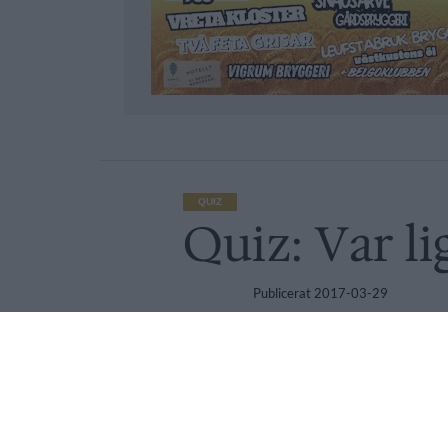
QUIZ
Quiz: Var li
Publicerat
2017-03-29
QUIZ