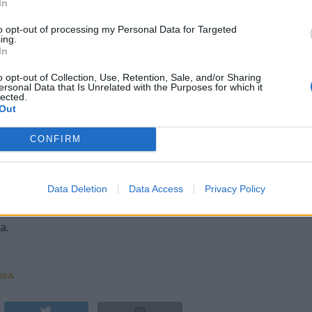
In
to opt-out of processing my Personal Data for Targeted
ing.
In
o opt-out of Collection, Use, Retention, Sale, and/or Sharing
ersonal Data that Is Unrelated with the Purposes for which it
lected.
Out
CONFIRM
Data Deletion
Data Access
Privacy Policy
et, säger han och påpekar att ölförsäljningen har ökat i
a.
USA