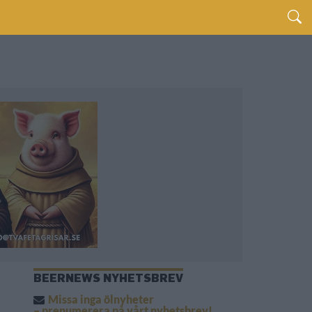
BEERNEWS NYHETSBREV
Missa inga ölnyheter
– prenumerera på vårt nyhetsbrev!