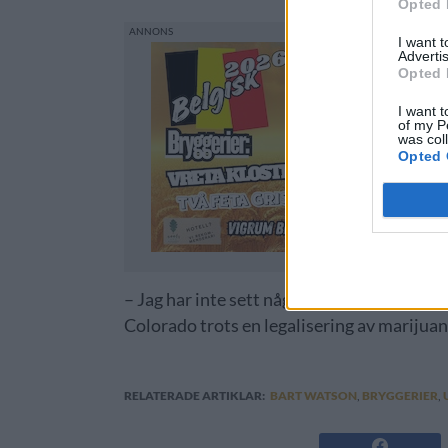
Opted 
I want 
Advertis
Opted 
I want t
of my P
was col
Opted 
– Jag har inte sett några starka bevis för d
Colorado trots en legalisering av marijuan
RELATERADE ARTIKLAR:
BART WATSON
,
BRYGGERIER
,