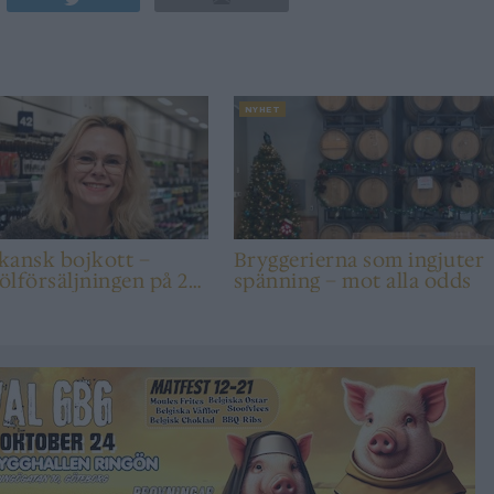
NYHET
kansk bojkott –
Bryggerierna som ingjuter
 ölförsäljningen på 20
spänning – mot alla odds