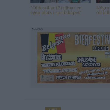
”Öldestillat förtjänar en
Några
egen plats i spritskåpet”
ölstäl
NYHET