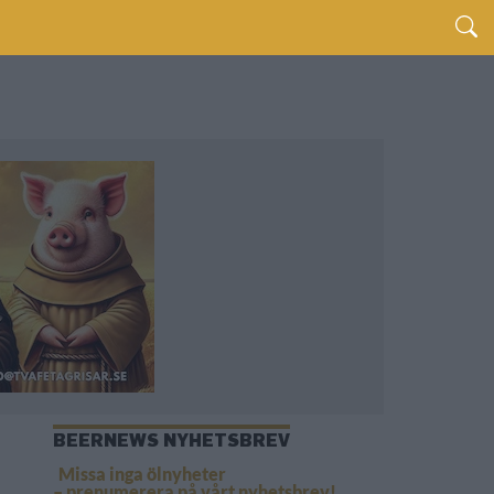
BEERNEWS NYHETSBREV
Missa inga ölnyheter
– prenumerera på vårt nyhetsbrev!