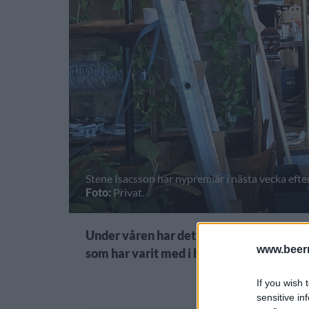
Stene Isacsson har nypremiär i nästa vecka eft
Foto:
Privat.
Under våren har det arbetats hårt på Zu
www.beer
som har varit med i hela 110 år.
If you wish 
sensitive in