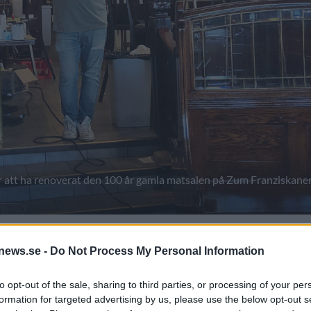
er att ha renoverat den 100 år gamla matsalen på Zum Franziskaner
m Franziskaner. Nästa vecka är det nypremiär i matsale
news.se -
Do Not Process My Personal Information
to opt-out of the sale, sharing to third parties, or processing of your per
formation for targeted advertising by us, please use the below opt-out s