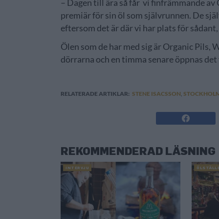
– Dagen till ära så får vi finfrämmande a
premiär för sin öl som självrunnen. De sj
eftersom det är där vi har plats för sådan
Ölen som de har med sig är Organic Pils, 
dörrarna och en timma senare öppnas det f
RELATERADE ARTIKLAR:
STENE ISACSSON
,
STOCKHOL
REKOMMENDERAD LÄSNING
INTERVJU
ÖLSTÄLL