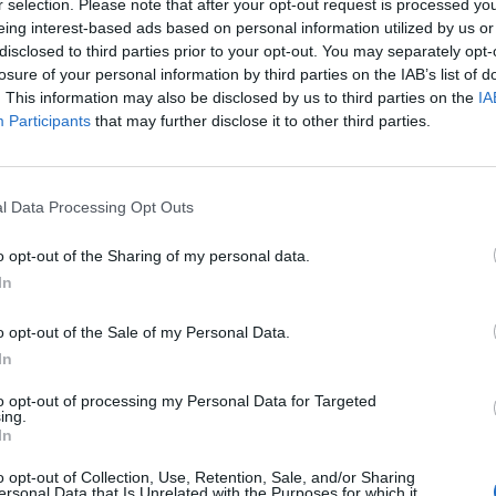
r selection. Please note that after your opt-out request is processed y
eing interest-based ads based on personal information utilized by us or
disclosed to third parties prior to your opt-out. You may separately opt-
losure of your personal information by third parties on the IAB’s list of
. This information may also be disclosed by us to third parties on the
IA
Participants
that may further disclose it to other third parties.
l Data Processing Opt Outs
o opt-out of the Sharing of my personal data.
In
ziskaner i Gamla Stan i Stockholm har det hänt en hel del.
fräschats upp i omgångar. Matsalen renoverades första
o opt-out of the Sale of my Personal Data.
In
to opt-out of processing my Personal Data for Targeted
 taket. Det tog i princip en månad att tvätta, samt laga
ing.
acsson.
In
lts och det har varit ett drygt arbete.
o opt-out of Collection, Use, Retention, Sale, and/or Sharing
ersonal Data that Is Unrelated with the Purposes for which it