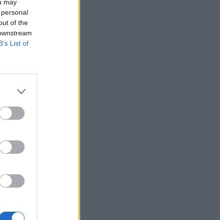
ou may
 personal
out of the
 downstream
B’s List of