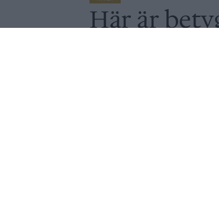
Här är bety
ölnyheter
Av
Ronny Karlsson
Publicerat
2020-06-10
NYHET