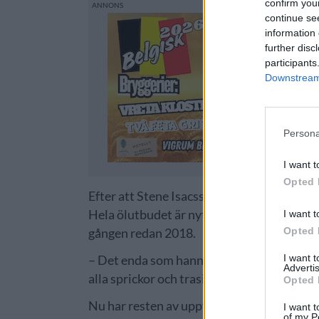
confirm you
continue se
information 
further disc
participants
Downstream 
Persona
I want t
Opted 
Efter att Stene Isacsson tog över Zum Fran
Hela ölutbudet är nytt och lokalerna har 
I want t
Opted 
gången redan 2018.
I want 
– Det enda som hanns med i matsalen då var
Advertis
alla sprickor och trasig stuckatur, säger Is
Opted 
Nu har resten av uppfräschningen färdigstäl
I want t
of my P