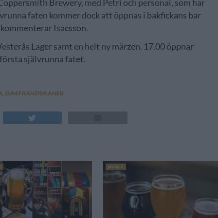
v Coppersmith Brewery, med Petri och personal, som har
älvrunna faten kommer dock att öppnas i bakfickans bar
t, kommenterar Isacsson.
Westerås Lager samt en helt ny märzen. 17.00 öppnar
örsta självrunna fatet.
M
,
ZUM FRANZISKANER
E
NYHET