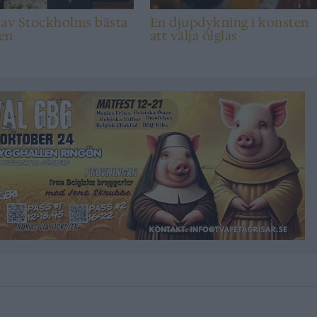
 av Stockholms bästa
En djupdykning i konsten
len
att välja ölglas