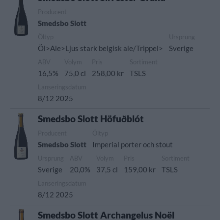
Producent
Smedsbo Slott
Öltyp
Ursprung
Öl>Ale>Ljus stark belgisk ale/Trippel>
Sverige
ABV
Volym
Pris
Sortiment
16,5%
75,0 cl
258,00 kr
TSLS
Lanseringsdatum
8/12 2025
Smedsbo Slott Höfuðblót
Producent
Öltyp
Smedsbo Slott
Imperial porter och stout
Ursprung
ABV
Volym
Pris
Sortiment
Sverige
20,0%
37,5 cl
159,00 kr
TSLS
Lanseringsdatum
8/12 2025
Smedsbo Slott Archangelus Noël