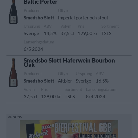
Baltic Porter
Producent
Öltyp
Smedsbo Slott
Imperial porter och stout
Ursprung
ABV
Volym
Pris
Sortiment
Sverige
14,5%
37,5 cl
129,00 kr
TSLS
Lanseringsdatum
6/5 2024
Smedsbo Slott Haferwein Bourbon
Oak
Producent
Öltyp
Ursprung
ABV
Smedsbo Slott
Altbier
Sverige
16,5%
Volym
Pris
Sortiment
Lanseringsdatum
37,5 cl
129,00 kr
TSLS
8/4 2024