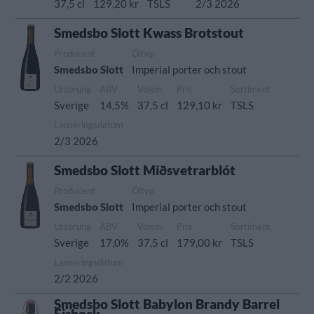
37,5 cl
129,20 kr
TSLS
2/3 2026
Smedsbo Slott Kwass Brotstout
Producent
Öltyp
Smedsbo Slott
Imperial porter och stout
Ursprung
ABV
Volym
Pris
Sortiment
Sverige
14,5%
37,5 cl
129,10 kr
TSLS
Lanseringsdatum
2/3 2026
Smedsbo Slott Miðsvetrarblót
Producent
Öltyp
Smedsbo Slott
Imperial porter och stout
Ursprung
ABV
Volym
Pris
Sortiment
Sverige
17,0%
37,5 cl
179,00 kr
TSLS
Lanseringsdatum
2/2 2026
Smedsbo Slott Babylon Brandy Barrel
Eisbock