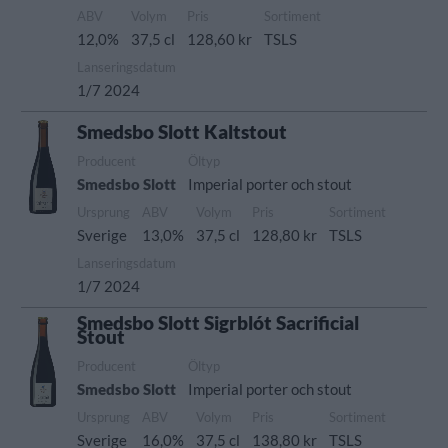
ABV
Volym
Pris
Sortiment
12,0%
37,5 cl
128,60 kr
TSLS
Lanseringsdatum
1/7 2024
Smedsbo Slott Kaltstout
Producent
Öltyp
Smedsbo Slott
Imperial porter och stout
Ursprung
ABV
Volym
Pris
Sortiment
Sverige
13,0%
37,5 cl
128,80 kr
TSLS
Lanseringsdatum
1/7 2024
Smedsbo Slott Sigrblót Sacrificial
Stout
Producent
Öltyp
Smedsbo Slott
Imperial porter och stout
Ursprung
ABV
Volym
Pris
Sortiment
Sverige
16,0%
37,5 cl
138,80 kr
TSLS