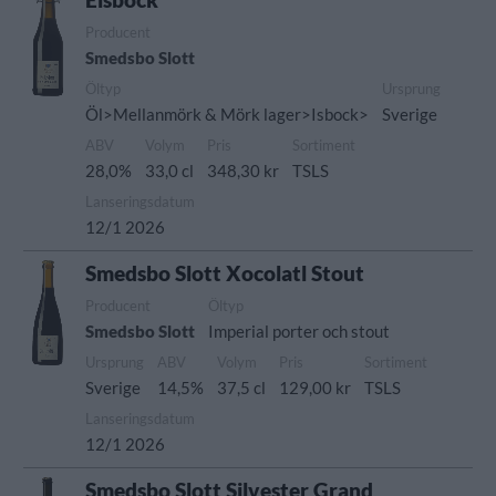
Producent
Smedsbo Slott
Öltyp
Ursprung
Öl>Mellanmörk & Mörk lager>Isbock>
Sverige
ABV
Volym
Pris
Sortiment
28,0%
33,0 cl
348,30 kr
TSLS
Lanseringsdatum
12/1 2026
Smedsbo Slott Xocolatl Stout
Producent
Öltyp
Smedsbo Slott
Imperial porter och stout
Ursprung
ABV
Volym
Pris
Sortiment
Sverige
14,5%
37,5 cl
129,00 kr
TSLS
Lanseringsdatum
12/1 2026
Smedsbo Slott Silvester Grand