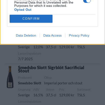
Smedsbo Slott
Rököl
Sverige
16,5%
37,5 cl
Personal Data that Is Unrelated with the
Purposes for which it was collected.
Pris
Sortiment
Lanseringsdatum
Opted Out
129,00 kr
TSLS
7/7 2025
CONFIRM
Smedsbo Slott Karamellstout
Producent
Öltyp
Smedsbo Slott
Imperial porter och stout
Data Deletion
Data Access
Privacy Policy
Ursprung
ABV
Volym
Pris
Sortiment
Sverige
12,0%
37,5 cl
129,00 kr
TSLS
Lanseringsdatum
7/7 2025
Smedsbo Slott Sigrblót Sacrificial
Stout
Producent
Öltyp
Smedsbo Slott
Imperial porter och stout
Ursprung
ABV
Volym
Pris
Sortiment
Sverige
16,5%
37,5 cl
129,00 kr
TSLS
Lanseringsdatum