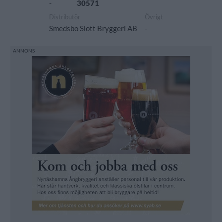
-
30571
Distributör
Övrigt
Smedsbo Slott Bryggeri AB
-