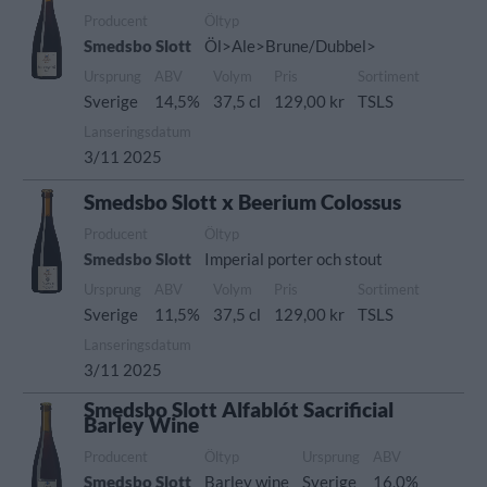
Producent
Öltyp
Smedsbo Slott
Öl>Ale>Brune/Dubbel>
Ursprung
ABV
Volym
Pris
Sortiment
Sverige
14,5%
37,5 cl
129,00 kr
TSLS
Lanseringsdatum
3/11 2025
Smedsbo Slott x Beerium Colossus
Producent
Öltyp
Smedsbo Slott
Imperial porter och stout
Ursprung
ABV
Volym
Pris
Sortiment
Sverige
11,5%
37,5 cl
129,00 kr
TSLS
Lanseringsdatum
3/11 2025
Smedsbo Slott Alfablót Sacrificial
Barley Wine
Producent
Öltyp
Ursprung
ABV
Smedsbo Slott
Barley wine
Sverige
16,0%