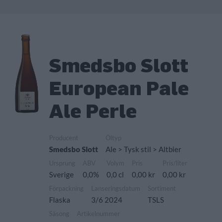
Smedsbo Slott
European Pale
Ale Perle
Producent
Öltyp
Smedsbo Slott
Ale > Tysk stil > Altbier
Ursprung
ABV
Volym
Pris
Pris/liter
Sverige
0,0%
0,0 cl
0,00 kr
0,00 kr
Förpackning
Lanseringsdatum
Sortiment
Flaska
3/6 2024
TSLS
Säsong
Artikelnummer