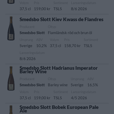
Volym
Pris
Sortiment
Lanseringsdatum
37,5 cl
159,00 kr
TSLS
8/6 2026
Smedsbo Slott Kiev Kwass de Flandres
Producent
Öltyp
Smedsbo Slott
Flamländsk röd och brun öl
Ursprung
ABV
Volym
Pris
Sortiment
Sverige
10,2%
37,5 cl
158,70 kr
TSLS
Lanseringsdatum
8/6 2026
Smedsbo Slott Hadrianus Imperator
Barley Wine
Producent
Öltyp
Ursprung
ABV
Smedsbo Slott
Barley wine
Sverige
16,5%
Volym
Pris
Sortiment
Lanseringsdatum
37,5 cl
159,00 kr
TSLS
4/5 2026
Smedsbo Slott Bobek European Pale
Ale