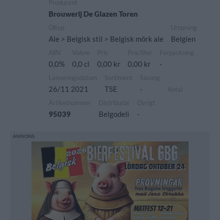
Producent
Brouwerij De Glazen Toren
Öltyp
Ursprung
Ale > Belgisk stil > Belgisk mörk ale
Belgien
ABV
Volym
Pris
Pris/liter
Förpackning
0,0%
0,0 cl
0,00 kr
0,00 kr
-
Lanseringsdatum
Sortiment
Säsong
26/11 2021
TSE
-
Antal
Artikelnummer
Distributör
Övrigt
95039
Belgodeli
-