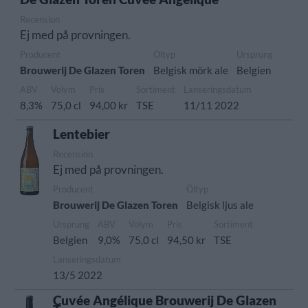
Recension
Ej med på provningen.
Producent
Öltyp
Ursprung
Brouwerij De Glazen Toren
Belgisk mörk ale
Belgien
ABV
Volym
Pris
Sortiment
Lanseringsdatum
8,3%
75,0 cl
94,00 kr
TSE
11/11 2022
Lentebier
Recension
Ej med på provningen.
Producent
Öltyp
Brouwerij De Glazen Toren
Belgisk ljus ale
Ursprung
ABV
Volym
Pris
Sortiment
Belgien
9,0%
75,0 cl
94,50 kr
TSE
Lanseringsdatum
13/5 2022
Cuvée Angélique Brouwerij De Glazen