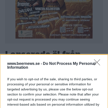
Lanserade öl från
Brouwerij De Glazen
www.beernews.se -
Do Not Process My Personal
Information
Toren
If you wish to opt-out of the sale, sharing to third parties, or
processing of your personal or sensitive information for
targeted advertising by us, please use the below opt-out
Här är alla öl samlade från lanseringar av Brouwerij
section to confirm your selection. Please note that after your
De Glazen Toren som vi har publicerat.
opt-out request is processed you may continue seeing
De Glazen Toren Saison d’Erpe-Mere
interest-based ads based on personal information utilized by
Lentebier