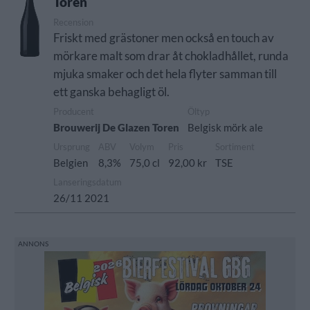
Toren
Recension
Friskt med grästoner men också en touch av
mörkare malt som drar åt chokladhållet, runda
mjuka smaker och det hela flyter samman till
ett ganska behagligt öl.
Producent
Öltyp
Brouwerij De Glazen Toren
Belgisk mörk ale
Ursprung
ABV
Volym
Pris
Sortiment
Belgien
8,3%
75,0 cl
92,00 kr
TSE
Lanseringsdatum
26/11 2021