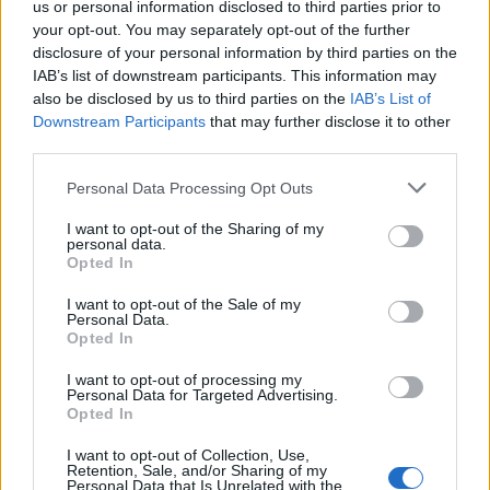
us or personal information disclosed to third parties prior to
your opt-out. You may separately opt-out of the further
Producent
Öltyp
Ursprung
disclosure of your personal information by third parties on the
Brouwerij De Glazen Toren
Saison
Belgien
IAB’s list of downstream participants. This information may
ABV
Volym
Pris
Sortiment
also be disclosed by us to third parties on the
IAB’s List of
9,0%
75,0 cl
99,90 kr
TSE
Downstream Participants
that may further disclose it to other
Lanseringsdatum
third parties.
8/5 2026
Personal Data Processing Opt Outs
De Glazen Toren Saison d’Erpe-Mere
Lentebier
I want to opt-out of the Sharing of my
personal data.
Producent
Öltyp
Ursprung
Opted In
Brouwerij De Glazen Toren
Saison
Belgien
I want to opt-out of the Sale of my
ABV
Volym
Pris
Sortiment
Personal Data.
9,0%
75,0 cl
99,90 kr
TSE
Opted In
Lanseringsdatum
I want to opt-out of processing my
16/5 2025
Personal Data for Targeted Advertising.
Opted In
De Glazen Toren Lentebier
I want to opt-out of Collection, Use,
Retention, Sale, and/or Sharing of my
Producent
Personal Data that Is Unrelated with the