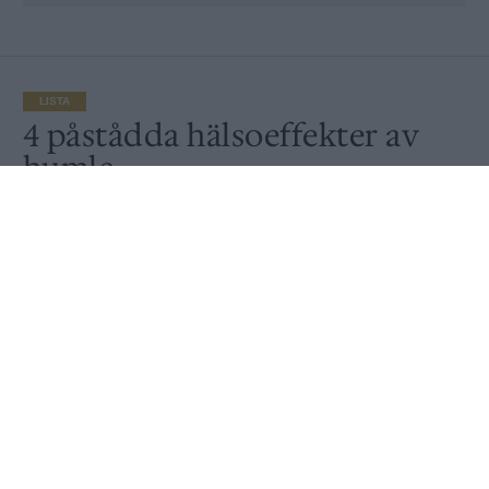
LISTA
4 påstådda hälsoeffekter av
humle
Av
Redaktionen
Publicerat
2024-08-25
LISTA