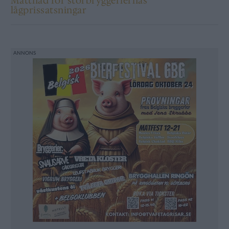
Mättnad för storbryggeriernas
lågprissatsningar