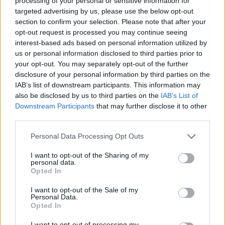
processing of your personal or sensitive information for
bryggdes hela 7,2 miljarder liter under 2023, vilket
targeted advertising by us, please use the below opt-out
motsvarar 22,3 procent av den totala
section to confirm your selection. Please note that after your
ölproduktionen inom EU. Möjligen är det något mer
opt-out request is processed you may continue seeing
förvånande att det näst mest ölproducerande landet
interest-based ads based on personal information utilized by
us or personal information disclosed to third parties prior to
inom EU är Spanien. Spanjorerna stod nämligen för
your opt-out. You may separately opt-out of the further
en produktion på 4 miljarder liter öl under 2023, som
disclosure of your personal information by third parties on the
motsvarar 12,4 procent av EU:s totala ölproduktion.
IAB’s list of downstream participants. This information may
Även tredjeplatsen kan tyckas något överraskande.
also be disclosed by us to third parties on the
IAB’s List of
Downstream Participants
that may further disclose it to other
Den innehas av Polen, som producerade 3,5
third parties.
miljarder liter öl förra året.
Personal Data Processing Opt Outs
På delad fjärde- och femteplats hittar vi två lite mer
väntade länder: Belgien och Nederländerna, där det
I want to opt-out of the Sharing of my
personal data.
bryggdes runt två miljarder liter i vardera land.
Opted In
Nederländerna är för övrigt det land inom EU som
I want to opt-out of the Sale of my
Personal Data.
har den största exportören av öl. Enligt Eurostat
Opted In
exporterade holländarna hela 1,8 miljarder liter av
sin ölproduktion. Tvåa på samma lista hamnar
I want to opt-out of processing my