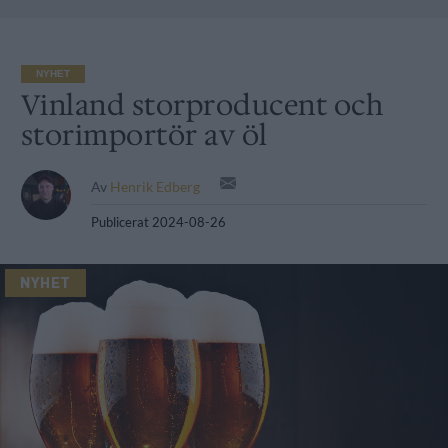
NYHET
Vinland storproducent och
storimportör av öl
Av
Henrik Edberg
Publicerat
2024-08-26
NYHET