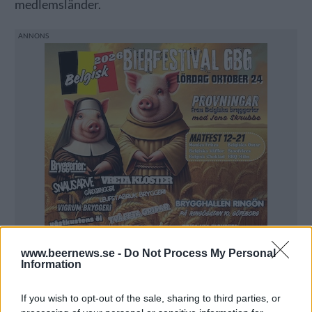
medlemsländer.
www.beernews.se -
Do Not Process My Personal
Information
Tyskland är det EU-land som producerar mest öl. Där
If you wish to opt-out of the sale, sharing to third parties, or