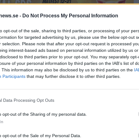
news.se -
Do Not Process My Personal Information
to opt-out of the sale, sharing to third parties, or processing of your per
formation for targeted advertising by us, please use the below opt-out s
r selection. Please note that after your opt-out request is processed y
eing interest-based ads based on personal information utilized by us or
disclosed to third parties prior to your opt-out. You may separately opt-
losure of your personal information by third parties on the IAB’s list of
. This information may also be disclosed by us to third parties on the
IA
 bär
Participants
that may further disclose it to other third parties.
llack och lösningsmedel följer med i smaken och då förstår
l Data Processing Opt Outs
o opt-out of the Sharing of my personal data.
In
syra med lätta trätoner. Helt okej men saknar kanske lite a
 klassen.
o opt-out of the Sale of my Personal Data.