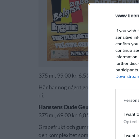
www.beer
If you wish 
sensitive in
confirm you
continue se
information 
further disc
participants
375 ml, 99,00 kr, 6,5 %, Lambic – frukt och
Downstream 
Här har nog något gott fel. Doften av nage
ni.
Persona
Hanssens Oude Geuze
I want t
375 ml, 69,00 kr, 6,0 %, Lambic – gueuze
Opted 
Grapefrukt och gummitoner i doften, rejäl 
den komplexitet som finns i de bästa ölen i
I want t