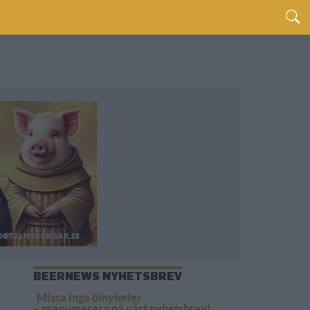
BEERNEWS NYHETSBREV
Missa inga ölnyheter
– prenumerera på vårt nyhetsbrev!