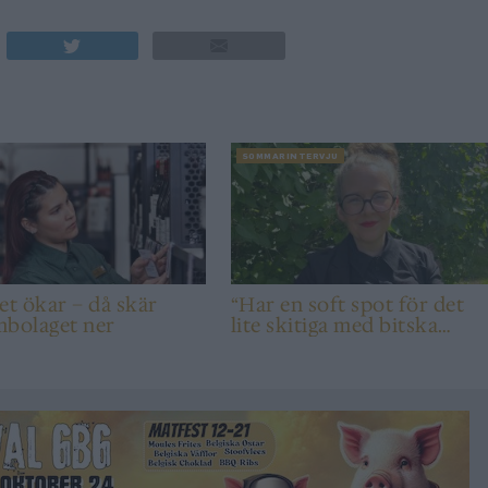
SOMMARINTERVJU
et ökar – då skär
“Har en soft spot för det
mbolaget ner
lite skitiga med bitska
syror”