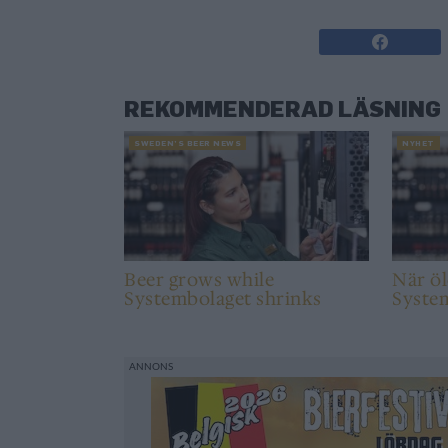
REKOMMENDERAD LÄSNING
SWEDEN’S BEER NEWS
NYHET
Beer grows while
När öl
Systembolaget shrinks
Syste