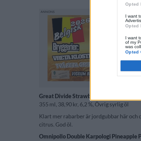
Opted 
I want 
Advertis
Opted 
I want t
of my P
was col
Opted 
Great Divide Strawberry Rhubarb Sour
355 ml, 38,90 kr, 6,2 %, Övrig syrlig öl
Klart mer rabarber är jordgubbar här och de
citrus. God öl.
Omnipollo Double Karpologi Pineapple 