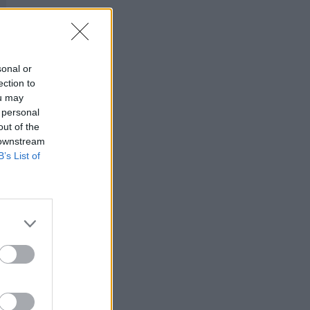
sonal or
ection to
ou may
 personal
out of the
 downstream
B’s List of
v