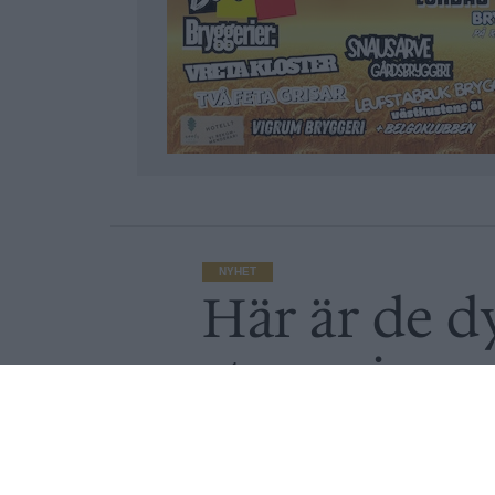
NYHET
Här är de d
stammisar
Publicerat
2020-06-30