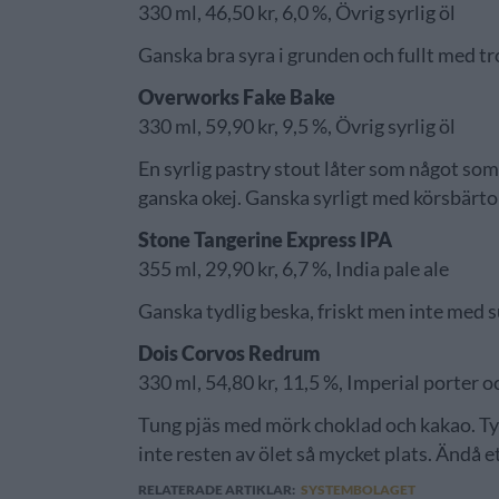
330 ml, 46,50 kr, 6,0 %, Övrig syrlig öl
Ganska bra syra i grunden och fullt med tro
Overworks Fake Bake
330 ml, 59,90 kr, 9,5 %, Övrig syrlig öl
En syrlig pastry stout låter som något som
ganska okej. Ganska syrligt med körsbärto
Stone Tangerine Express IPA
355 ml, 29,90 kr, 6,7 %, India pale ale
Ganska tydlig beska, friskt men inte med s
Dois Corvos Redrum
330 ml, 54,80 kr, 11,5 %, Imperial porter o
Tung pjäs med mörk choklad och kakao. Tyvä
inte resten av ölet så mycket plats. Ändå et
RELATERADE ARTIKLAR:
SYSTEMBOLAGET