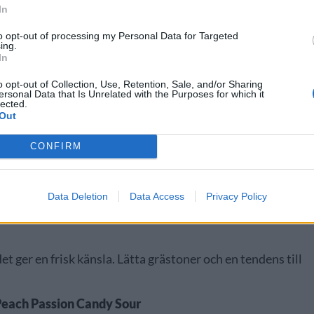
In
to opt-out of processing my Personal Data for Targeted
ing.
In
o opt-out of Collection, Use, Retention, Sale, and/or Sharing
ersonal Data that Is Unrelated with the Purposes for which it
lected.
Out
CONFIRM
Data Deletion
Data Access
Privacy Policy
t ger en frisk känsla. Lätta grästoner och en tendens till
Peach Passion Candy Sour