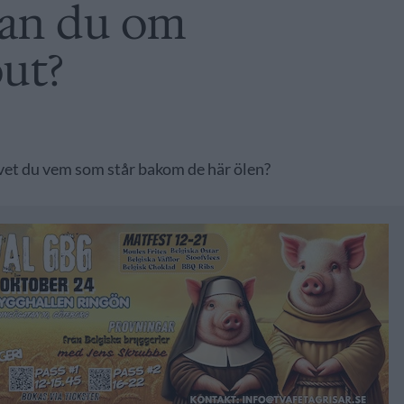
kan du om
out?
 vet du vem som står bakom de här ölen?