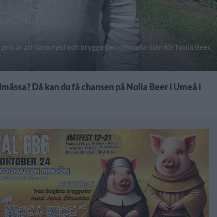
pris är att vara med och brygga den officiella ölen för Nolia Beer.
ölmässa? Då kan du få chansen på Nolia Beer i Umeå i