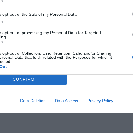
In
o opt-out of the Sale of my Personal Data.
In
to opt-out of processing my Personal Data for Targeted
ing.
In
o opt-out of Collection, Use, Retention, Sale, and/or Sharing
ersonal Data that Is Unrelated with the Purposes for which it
lected.
Out
CONFIRM
får göra öl till
Data Deletion
Data Access
Privacy Policy