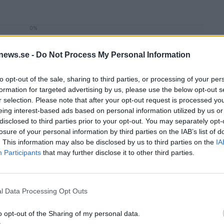
0%
news.se -
Do Not Process My Personal Information
to opt-out of the sale, sharing to third parties, or processing of your per
formation for targeted advertising by us, please use the below opt-out s
r selection. Please note that after your opt-out request is processed y
QUIZ
eing interest-based ads based on personal information utilized by us or
disclosed to third parties prior to your opt-out. You may separately opt-
losure of your personal information by third parties on the IAB’s list of
. This information may also be disclosed by us to third parties on the
IA
Participants
that may further disclose it to other third parties.
zet – har du hängt
Marsquizet – har du hängt
nyhetsflödet?
med i nyhetsflödet?
l Data Processing Opt Outs
o opt-out of the Sharing of my personal data.