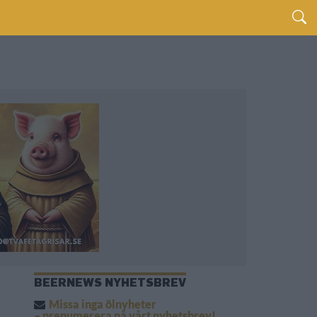
BEERNEWS NYHETSBREV
Missa inga ölnyheter
– prenumerera på vårt nyhetsbrev!