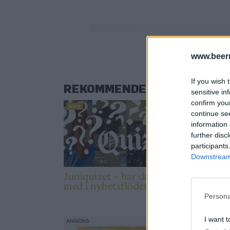
0%
www.beer
If you wish 
REKOMMENDERAD LÄSNING
sensitive in
confirm you
QUIZ
QUIZ
continue se
information 
further disc
participants
Downstream 
Juniquizet – har du hängt
Majqui
med i nyhetsflödet?
med i 
Persona
I want t