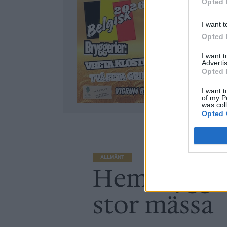
Opted 
I want t
Opted 
I want 
Advertis
Opted 
I want t
of my P
was col
Opted 
ALLMÄNT
Hembryggare 
stor mässa