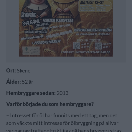
Ort:
Skene
Ålder:
52 år
Hembryggare sedan:
2013
Varför började du som hembryggare?
– Intresset för öl har funnits med ett tag, men det
som väckte mitt intresse för ölbryggning på allvar
var när jag träffade Erik Diaz på hans bryggeri strax