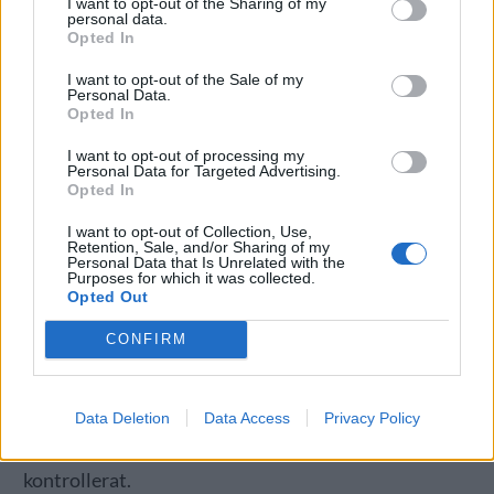
I want to opt-out of the Sharing of my
personal data.
Opted In
I want to opt-out of the Sale of my
Personal Data.
Opted In
I want to opt-out of processing my
Personal Data for Targeted Advertising.
Opted In
I want to opt-out of Collection, Use,
Retention, Sale, and/or Sharing of my
Personal Data that Is Unrelated with the
Purposes for which it was collected.
Opted Out
CONFIRM
– Där jag är idag med min hembryggning så känner
Data Deletion
Data Access
Privacy Policy
jag inte att det är särskilt svårt, nu har jag en bra
plats att brygga på samt möjlighet att jäsa
kontrollerat.