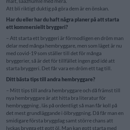
malt, saazhumle med mera.
Att bli riktigt duktig på göra dem är en önskan.
Har du eller har du haft några planer på att starta
ett kommersiellt bryggeri?
– Att starta ett bryggeri är förmodligen en dröm man
delar med många hembryggare, men som läget är nu
med covid-19 som ställer till det för många
bryggerier, så är det för tillfället ingen god idé att
starta bryggeri. Det får vara en dröm ett tag till.
Ditt bästa tips till andra hembryggare?
– Mitt tips till andra hembryggare och då främst till
nya hembryggare är att hitta bra literatur för
hembryggning , läs på ordentligt så man får koll på
det mest grundläggande i ölbryggning. Då får man en
smidigare första bryggdag samt större chans att
lyckas brygga ett gott öl. Man kan gott starta med