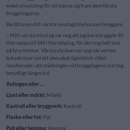
enkel utrustning för att känna sig fram dem första
bryggningarna.
Berätta om ditt värsta misstag/olycka som bryggare.
– Mitt värsta misstag var nog att jag bara bryggde 40
liter neipa till SM i Norrköping, för den tog helt slut
på fyra timmar. Värsta olyckan var nog när vörten
kokade över vid ett obevakat ögonblick vilket
resulterade i att städningen vid bryggdagens slut tog
betydligt längre tid.
Antingen eller …
Ljust eller mörkt:
Mörkt
Kastrull eller bryggverk:
Kastrull
Flaska eller fat:
Fat
Pub eller hemma:
Hemma