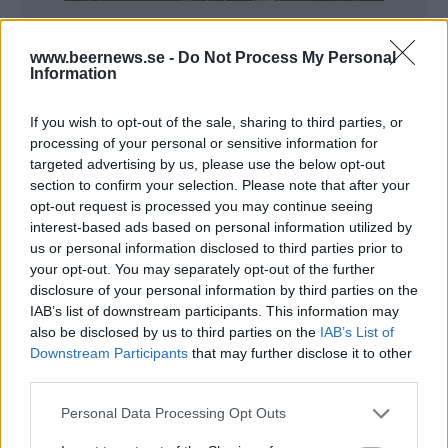
Hur mycket tid lägger du på hembryggning varje
www.beernews.se -
Do Not Process My Personal
vecka?
Information
– Det varierar lite vissa veckor brygger jag två gånger
If you wish to opt-out of the sale, sharing to third parties, or
i veckan, sedan läser jag ganska mycket om
processing of your personal or sensitive information for
ölbryggning samt om ölstilar och dess historia. Så i
targeted advertising by us, please use the below opt-out
section to confirm your selection. Please note that after your
tid blir det ungefär 25 timmar i veckan.
opt-out request is processed you may continue seeing
Hur hittar du tiden?
interest-based ads based on personal information utilized by
us or personal information disclosed to third parties prior to
– Jag brygger oftast tidigt på lördag och söndag
your opt-out. You may separately opt-out of the further
disclosure of your personal information by third parties on the
morgon och är då färdig vid niosnåret. Då påverkar
IAB’s list of downstream participants. This information may
det inte övriga familjen särskilt mycket.
also be disclosed by us to third parties on the
IAB’s List of
Downstream Participants
that may further disclose it to other
Beskriv vad det svåraste enligt dig är med att
third parties.
brygga öl hemma?
Personal Data Processing Opt Outs