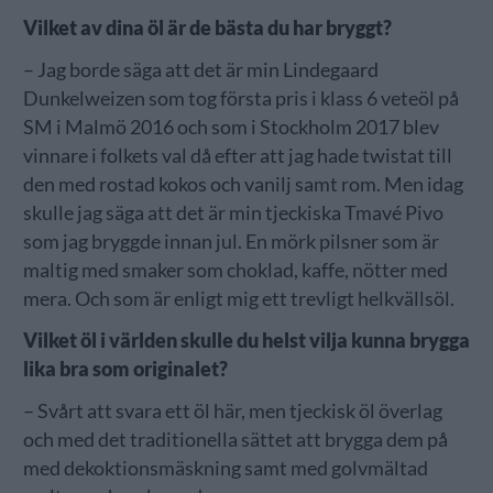
Vilket av dina öl är de bästa du har bryggt?
– Jag borde säga att det är min Lindegaard
Dunkelweizen som tog första pris i klass 6 veteöl på
SM i Malmö 2016 och som i Stockholm 2017 blev
vinnare i folkets val då efter att jag hade twistat till
den med rostad kokos och vanilj samt rom. Men idag
skulle jag säga att det är min tjeckiska Tmavé Pivo
som jag bryggde innan jul. En mörk pilsner som är
maltig med smaker som choklad, kaffe, nötter med
mera. Och som är enligt mig ett trevligt helkvällsöl.
Vilket öl i världen skulle du helst vilja kunna brygga
lika bra som originalet?
– Svårt att svara ett öl här, men tjeckisk öl överlag
och med det traditionella sättet att brygga dem på
med dekoktionsmäskning samt med golvmältad