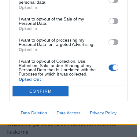
personal data.
Opted In
Där har skeppet legat orört tills dykare hittade och
började undersöka lasten. Te, ris och tobak fanns
I want to opt-out of the Sale of my
Personal Data.
ombord men även en hel del öl. Den goda nyheten
Opted In
var att flaskorna fortfarande var förslutna.
I want to opt-out of processing my
Flaskorna hämtades och skänktes till ett museum,
Personal Data for Targeted Advertising.
Opted In
som i sin tur anlitade experter för att ta hand om
jästen.
I want to opt-out of Collection, Use,
Retention, Sale, and/or Sharing of my
Personal Data that Is Unrelated with the
– Jag förstod att vi hade chansen att få fram en jäst
Purposes for which it was collected.
Opted Out
och av den brygga ett öl som den här planeten inte
sett på 200 år, skrev forskaren David Thurrowgood i
CONFIRM
en post på sociala media.
Ölet blir en porter med smak av svarta vinbär och
Data Deletion
Data Access
Privacy Policy
lite kryddor. Premiären blir i juni och en del av
intäkterna går tillbaka till muséet som skänkte
flaskorna.