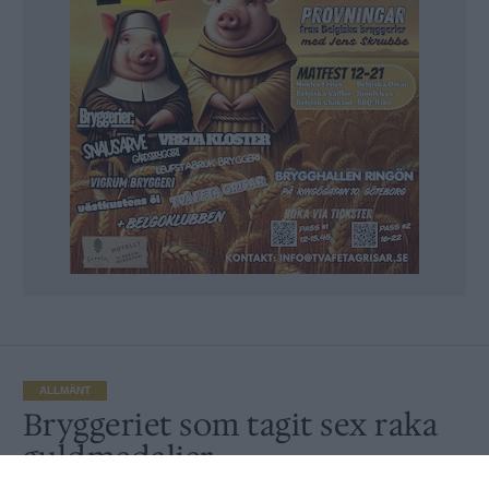
ALLMÄNT
Bryggeriet som tagit sex raka
guldmedaljer