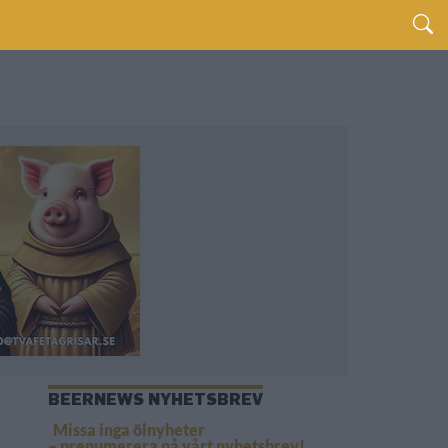
BEERNEWS NYHETSBREV
Missa inga ölnyheter
– prenumerera på vårt nyhetsbrev!