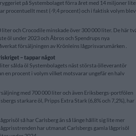
bryggeriet på Systembolaget förra året med 14 miljoner lite
ar procentuellt mest (-9,4 procent) och i faktisk volym blev
liter och Crocodile minskade över 300 000 liter. De här tv
ste öl under 2023 och Åbros och Spendrups nya
åverkat försäljningen av Krönleins lågprisvarumärken .
riskriget – tappar något
liter sålda öl Systembolagets näst största ölleverantör
n en procent i volym vilket motsvarar ungefär en halv
rsäljning med 700 000 liter och även Eriksbergs-portfölen
sbergs starkare öl, Pripps Extra Stark (6,8% och 7,2%), har
prisöl så har Carlsberg än så länge hållit sig lite mer
tt lågprisstrenden har utmanat Carlsbergs gamla lågprisöl
iter under 2024.