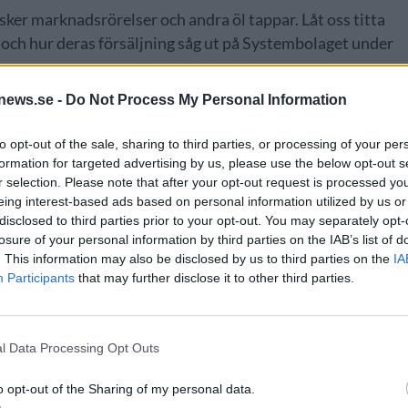
 sker marknadsrörelser och andra öl tappar. Låt oss titta
och hur deras försäljning såg ut på Systembolaget under
news.se -
Do Not Process My Personal Information
förra året med 53 miljoner liter såld öl, men bryggeriet va
to opt-out of the sale, sharing to third parties, or processing of your per
äller tillväxt. Bryggeriet ökade sin volym på Systembolage
formation for targeted advertising by us, please use the below opt-out s
varar en ökning med sex miljoner liter.
r selection. Please note that after your opt-out request is processed y
eing interest-based ads based on personal information utilized by us or
största ökningen. Ey’Bro ökade med två miljoner liter till
disclosed to third parties prior to your opt-out. You may separately opt-
 Bear sålde 4,4 miljoner liter under 2024. Åbro hade också
losure of your personal information by third parties on the IAB’s list of
ökade med en halv miljon liter.
. This information may also be disclosed by us to third parties on the
IA
Participants
that may further disclose it to other third parties.
l Data Processing Opt Outs
o opt-out of the Sharing of my personal data.