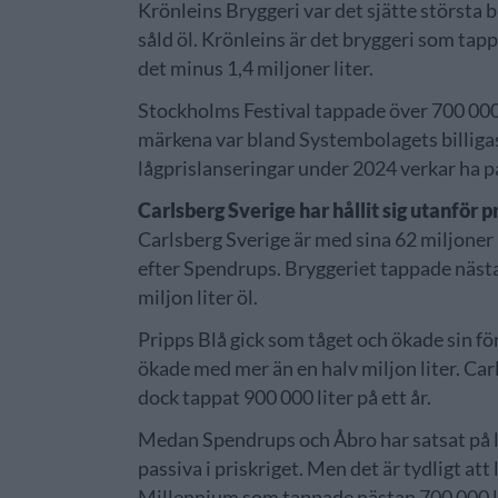
Krönleins Bryggeri var det sjätte största 
såld öl. Krönleins är det bryggeri som tapp
det minus 1,4 miljoner liter.
Stockholms Festival tappade över 700 000 
märkena var bland Systembolagets billiga
lågprislanseringar under 2024 verkar ha p
Carlsberg Sverige har hållit sig utanför p
Carlsberg Sverige är med sina 62 miljoner 
efter Spendrups. Bryggeriet tappade nästa
miljon liter öl.
Pripps Blå gick som tåget och ökade sin fö
ökade med mer än en halv miljon liter. Carl
dock tappat 900 000 liter på ett år.
Medan Spendrups och Åbro har satsat på låg
passiva i priskriget. Men det är tydligt a
Millennium som tappade nästan 700 000 l