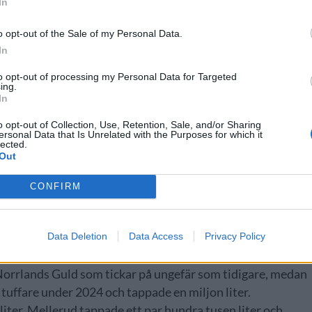
In
o opt-out of the Sale of my Personal Data.
In
to opt-out of processing my Personal Data for Targeted
ing.
In
on liter sammantaget på ölen Nästgårds Lager, Bron Lager
k Starköl och Kung.
o opt-out of Collection, Use, Retention, Sale, and/or Sharing
ersonal Data that Is Unrelated with the Purposes for which it
lected.
ågprisöl under 2024 har gett bryggeriet mersmak, i mars
Out
risvarumärke, Pelles Pilsner som kommer bli
terpris som Ey’Bro 50 centiliter.
CONFIRM
med sina 87 miljoner liter på Systembolaget, en uppgång
Data Deletion
Data Access
Privacy Policy
Norrlands Guld som tickar på ungefär som tidigare, medan
tuffare under 2024 och tappade en miljon liter.
iter, Mellerud tappade ett par hundra tusen liter och