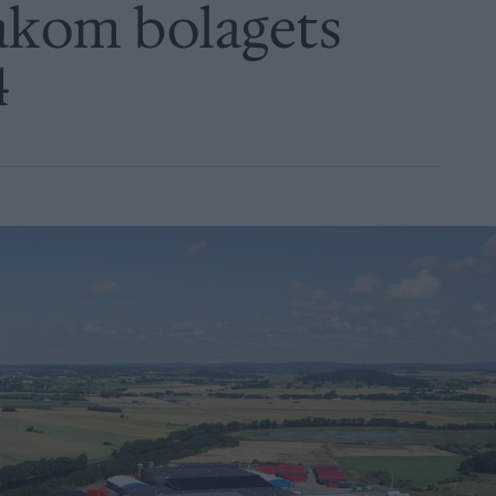
akom bolagets
4