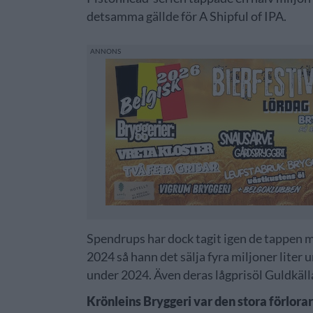
detsamma gällde för A Shipful of IPA.
Spendrups har dock tagit igen de tappen me
2024 så hann det sälja fyra miljoner liter
under 2024. Även deras lågprisöl Guldkälla
Krönleins Bryggeri var den stora förlora