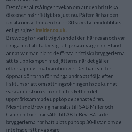
Det råder alltså ingen tvekan om att den brittiska
ölscenen mår riktigt bra just nu. På fem år har den
totala omsättningen för de 30 största femdubblats
enligt sajten
Insider.co.uk.
Brewdog har varit vägvisande i den här resan och var
tidiga med att ta för sig och prova nya grepp. Bland
annat var man bland de första brittiska bryggerierna
att ta upp kampen med jättarna när det gäller
ölförsäljning i matvarubutiker. Det har i sin tur
öppnat dörrarna för många andra att följa efter.
Faktum är att omsättningsökningen hade kunnat
vara ännu större om det inte skett en del
uppmärksammade uppköp de senaste åren.
Meantime Brewing har sålts till SAB Miller och
Camden Toen har sålts till AB InBev. Båda de
bryggerierna har haft plats på topp 30-listan om de
inte hade fått nya ägare.