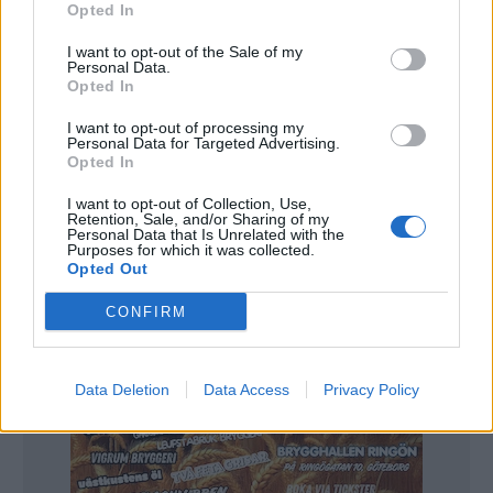
Opted In
Majquizet – har du hängt med i nyhetsflödet?
I want to opt-out of the Sale of my
Personal Data.
Opted In
Marsquizet – har du hängt med i nyhetsflödet?
I want to opt-out of processing my
Personal Data for Targeted Advertising.
Opted In
I want to opt-out of Collection, Use,
Retention, Sale, and/or Sharing of my
Personal Data that Is Unrelated with the
Purposes for which it was collected.
Opted Out
CONFIRM
Data Deletion
Data Access
Privacy Policy