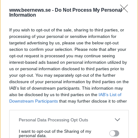
Beerbliotek
www.beernews.se -
Do Not Process My Personal
Information
All In Brewing
If you wish to opt-out of the sale, sharing to third parties, or
processing of your personal or sensitive information for
West Coast Beersmiths
targeted advertising by us, please use the below opt-out
section to confirm your selection. Please note that after your
opt-out request is processed you may continue seeing
Lycke Bryggeri
interest-based ads based on personal information utilized by
us or personal information disclosed to third parties prior to
your opt-out. You may separately opt-out of the further
disclosure of your personal information by third parties on the
0%
IAB’s list of downstream participants. This information may
0%
also be disclosed by us to third parties on the
IAB’s List of
Downstream Participants
that may further disclose it to other
third parties.
REKOMMENDERAD LÄSNING
Personal Data Processing Opt Outs
Juniquizet – har du hängt med i nyhetsflödet?
I want to opt-out of the Sharing of my
personal data.