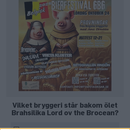
Vilket bryggeri står bakom ölet
Brahsilika Lord ov the Brocean?