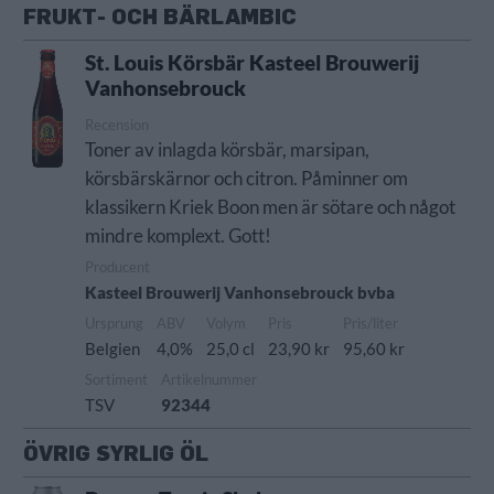
FRUKT- OCH BÄRLAMBIC
St. Louis Körsbär Kasteel Brouwerij
Vanhonsebrouck
Recension
Toner av inlagda körsbär, marsipan,
körsbärskärnor och citron. Påminner om
klassikern Kriek Boon men är sötare och något
mindre komplext. Gott!
Producent
Kasteel Brouwerij Vanhonsebrouck bvba
Ursprung
ABV
Volym
Pris
Pris/liter
Belgien
4,0%
25,0 cl
23,90 kr
95,60 kr
Sortiment
Artikelnummer
TSV
92344
ÖVRIG SYRLIG ÖL