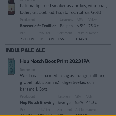
Lätt maltigt med smaker av aprikos, vitpeppar,
läder, knäckebröd, hö, stall och citrus. Gott!
Producent
Ursprung
ABV
Volym
Brasserie St Feuillien
Belgien
6,5%
75,0 cl
Pris
Pris/liter
Sortiment
Artikelnummer
79,00 kr
105,33 kr
TSV
10428
INDIA PALE ALE
Hop Notch Boot Print 2023 IPA
Recension
West coast-ipa med inslag av mango, tallbarr,
grapefrukt, spannmål, digestivekex och
karamell. Gott!
Producent
Ursprung
ABV
Volym
Hop Notch Brewing
Sverige
6,5%
44,0 cl
Pris
Pris/liter
Sortiment
Artikelnummer
44,90 kr
102,05 kr
TSE
10389