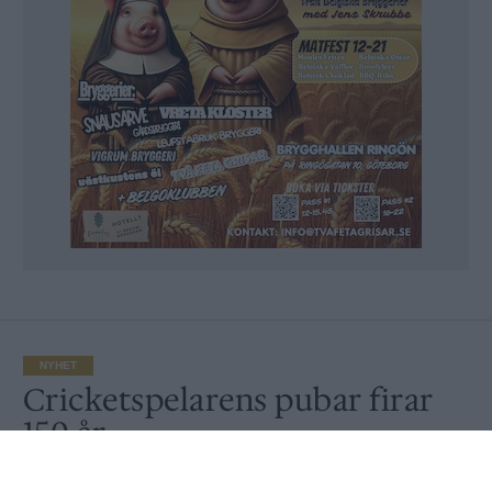
NYHET
Cricketspelarens pubar firar
150 år
Av
Ronny Karlsson