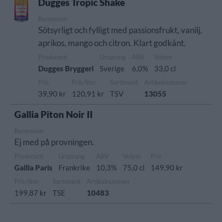
Dugges Tropic Shake
Recension
Sötsyrligt och fylligt med passionsfrukt, vanilj,
aprikos, mango och citron. Klart godkänt.
Producent
Ursprung
ABV
Volym
Dugges Bryggeri
Sverige
6,0%
33,0 cl
Pris
Pris/liter
Sortiment
Artikelnummer
39,90 kr
120,91 kr
TSV
13055
Gallia Piton Noir II
Recension
Ej med på provningen.
Producent
Ursprung
ABV
Volym
Pris
Gallia Paris
Frankrike
10,3%
75,0 cl
149,90 kr
Pris/liter
Sortiment
Artikelnummer
199,87 kr
TSE
10483