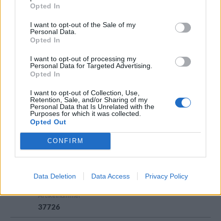
Opted In
Stigbergets Bryggeri
Sverige
7,0%
44,0 cl
Pris
Pris/liter
Sortiment
Artikelnummer
I want to opt-out of the Sale of my
Personal Data.
48,90 kr
111,14 kr
TSE
10958
Opted In
BERLINER WEISSE
I want to opt-out of processing my
Personal Data for Targeted Advertising.
Opted In
Kvarnagårdens Bärfis
I want to opt-out of Collection, Use,
Recension
Retention, Sale, and/or Sharing of my
Ett trevligt ölnamn? Inte direkt. Inslag av
Personal Data that Is Unrelated with the
Purposes for which it was collected.
hallon, jordgubbar och citron. Något tunt och
Opted Out
enkelt. Godkänt.
CONFIRM
Producent
Ursprung
ABV
Kvarnagårdens Bryggeri
Sverige
4,0%
Volym
Pris
Pris/liter
Sortiment
Data Deletion
Data Access
Privacy Policy
33,0 cl
21,90 kr
66,36 kr
TSV
Artikelnummer
37726