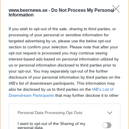
www.beernews.se -
Do Not Process My Personal
NEW ENGLAND IPA/HAZY IPA
Information
BrewDog Hazy Jane Guava
If you wish to opt-out of the sale, sharing to third parties, or
Recension
processing of your personal or sensitive information for
Smaker av vanilj, guava, ananasjuice, apelsin
targeted advertising by us, please use the below opt-out
section to confirm your selection. Please note that after your
och sockerkaka. Ganska enkelt men godkänt.
opt-out request is processed you may continue seeing
Producent
Ursprung
ABV
Volym
interest-based ads based on personal information utilized by
BrewDog
Storbritannien
5,0%
44,0 cl
us or personal information disclosed to third parties prior to
Pris
Pris/liter
Sortiment
Artikelnummer
your opt-out. You may separately opt-out of the further
29,90 kr
67,96 kr
TSV
92342
disclosure of your personal information by third parties on the
IAB’s list of downstream participants. This information may
Stigbergets x IWCBD No Limit
also be disclosed by us to third parties on the
IAB’s List of
Downstream Participants
that may further disclose it to other
Recension
third parties.
Gott, fylligt och juicigt med toner av
mangojuice, passionsfrukt, digestivekex och
Personal Data Processing Opt Outs
grapefrukt.
I want to opt-out of the Sharing of my
personal data.
Producent
Ursprung
ABV
Volym