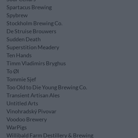
Spartacus Brewing
Spybrew
Stockholm Brewing Co.
De Struise Brouwers
Sudden Death
Superstition Meadery
Ten Hands
Timm Vladimirs Bryghus
To Øl
Tommie Sjef
Too Old to Die Young Brewing Co.
Transient Artisan Ales
Untitled Arts
Vinohradský Pivovar
Voodoo Brewery
WarPigs
Willibald Farm Destillery & Brewing