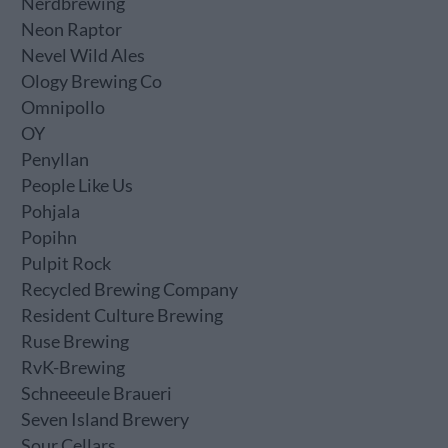
Nerdbrewing
Neon Raptor
Nevel Wild Ales
Ology Brewing Co
Omnipollo
OY
Penyllan
People Like Us
Pohjala
Popihn
Pulpit Rock
Recycled Brewing Company
Resident Culture Brewing
Ruse Brewing
RvK-Brewing
Schneeeule Braueri
Seven Island Brewery
Sour Cellars