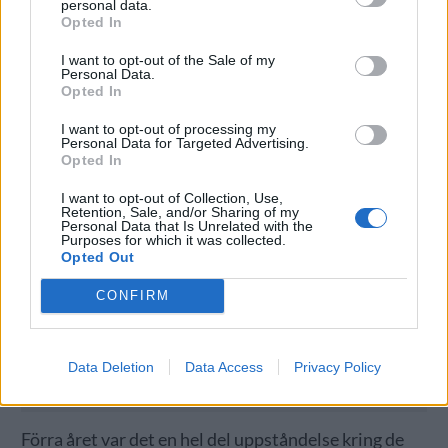
personal data.
Copenhagen igen. Nästan 100 bryggerier blir det.
Opted In
I want to opt-out of the Sale of my
Personal Data.
Opted In
I want to opt-out of processing my
Personal Data for Targeted Advertising.
Opted In
I want to opt-out of Collection, Use,
Retention, Sale, and/or Sharing of my
Personal Data that Is Unrelated with the
Purposes for which it was collected.
Opted Out
CONFIRM
Data Deletion
Data Access
Privacy Policy
Förra året var det en hel del uppståndelse kring de