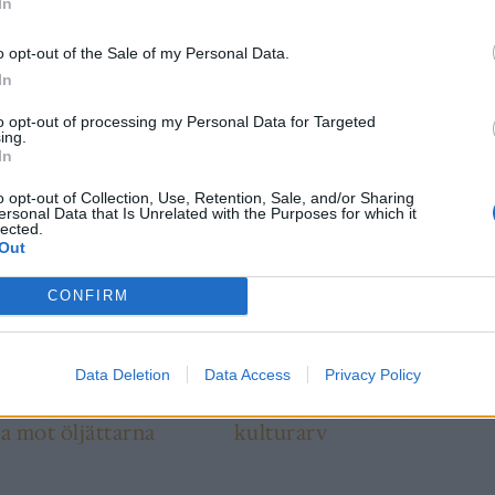
In
o opt-out of the Sale of my Personal Data.
In
N
to opt-out of processing my Personal Data for Targeted
ing.
In
o opt-out of Collection, Use, Retention, Sale, and/or Sharing
ersonal Data that Is Unrelated with the Purposes for which it
lected.
Out
NYHET
CONFIRM
Data Deletion
Data Access
Privacy Policy
sk Indie Beer slår
Cask ale föreslås bli
ka mot öljättarna
kulturarv