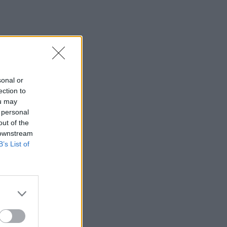
sonal or
ection to
ou may
 personal
out of the
 downstream
B’s List of