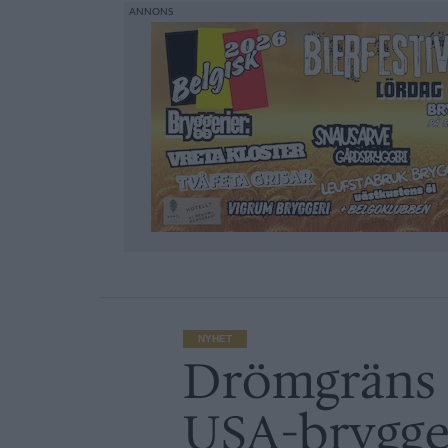
NYHET
Drömgräns 
USA-brygge