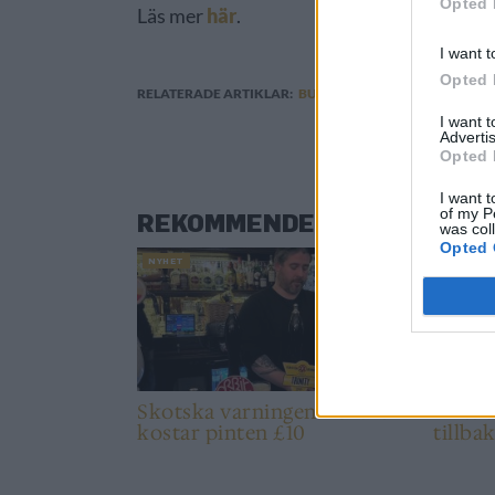
Opted 
Läs mer
här
.
I want t
Opted 
RELATERADE ARTIKLAR:
BUDWEISER
,
STORBRITANNIE
I want 
Advertis
Opted 
I want t
of my P
REKOMMENDERAD LÄSNING
was col
Opted 
NYHET
NYHET
Skotska varningen – snart
Britti
kostar pinten £10
tillba