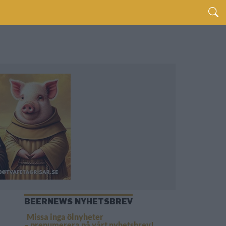
BEERNEWS NYHETSBREV
Missa inga ölnyheter
– prenumerera på vårt nyhetsbrev!