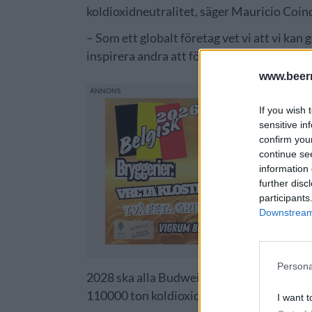
koldioxidneutralitet, säger Mauricio Coin
– Som ett globalt företag vet vi att vi kan
inspirera andra att följa efter och hjälpa til
www.beer
If you wish 
sensitive in
confirm you
continue se
information 
further disc
participants
Downstream 
Persona
2028 ska alla Budweisers stora anläggninga
110000 ton koldioxid varje år, vilket mots
I want t