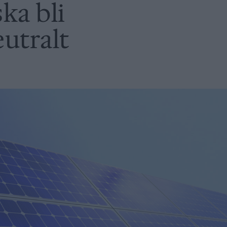
ka bli
utralt