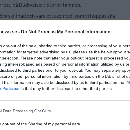
dreau på Budweiser i Storbritannien.
 göra skillnad och vara ett exempel, som vi hoppas ska
l för att få till en väsentlig förbättring.
news.se -
Do Not Process My Personal Information
to opt-out of the sale, sharing to third parties, or processing of your per
formation for targeted advertising by us, please use the below opt-out s
r selection. Please note that after your opt-out request is processed y
eing interest-based ads based on personal information utilized by us or
disclosed to third parties prior to your opt-out. You may separately opt-
losure of your personal information by third parties on the IAB’s list of
. This information may also be disclosed by us to third parties on the
IA
Participants
that may further disclose it to other third parties.
l Data Processing Opt Outs
r i Europa vara koldioxidneutrala. Idag släpper de ut över
varar utsläppen från 35000 bilar.
o opt-out of the Sharing of my personal data.