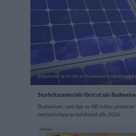
Solpaneler är en del av Budweisers satsning på 
Storbritannien blir först ut när Budweiser
Budweiser, som ägs av AB Inbev, planerar f
nettoutsläpp av koldioxid alls 2026.