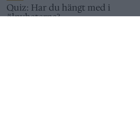
Quiz: Har du hängt med i
ölnyheterna?
Publicerat
2020-06-02
QUIZ