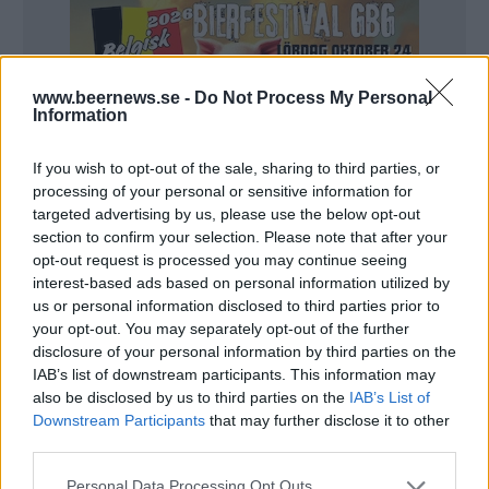
www.beernews.se -
Do Not Process My Personal
Information
If you wish to opt-out of the sale, sharing to third parties, or
processing of your personal or sensitive information for
targeted advertising by us, please use the below opt-out
section to confirm your selection. Please note that after your
opt-out request is processed you may continue seeing
interest-based ads based on personal information utilized by
us or personal information disclosed to third parties prior to
your opt-out. You may separately opt-out of the further
disclosure of your personal information by third parties on the
IAB’s list of downstream participants. This information may
Det är Devil´s Backbone som erbjuder möjligheten
also be disclosed by us to third parties on the
IAB’s List of
Downstream Participants
that may further disclose it to other
och planen är att det hela ska genomföras under
third parties.
nästa år.
Personal Data Processing Opt Outs