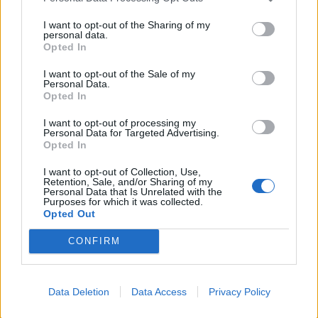
Det handlar inte om någon liten dagstripp för den
som får jobbet. Planen är att den utvalda personen
I want to opt-out of the Sharing of my
personal data.
ska vandra mellan fem och sju månader, och då
Opted In
samtidigt ha tillgång till bryggeriets öl. Hela
I want to opt-out of the Sale of my
vandringen ska dokumenteras via sociala media och
Personal Data.
den utvalda personen för titeln ”Chief Hiking
Opted In
Officer”. 20 000 dollar är ersättningen för att utföra
I want to opt-out of processing my
uppdraget.
Personal Data for Targeted Advertising.
Opted In
Vandringen ska göras längs vandringsleden
I want to opt-out of Collection, Use,
Appalachian Trail i östra USA.
Retention, Sale, and/or Sharing of my
Personal Data that Is Unrelated with the
Purposes for which it was collected.
Längs vägen utlovar man också ett antal ölfester. De
Opted Out
mest intressant personerna som söker jobbet ska
väljas ut för personliga intervjuer och därefter väljs
CONFIRM
en vinnare ut. Planen är att vandringen ska starta. I
maj 2021, och det här låter inte som något där
Data Deletion
Data Access
Privacy Policy
corona-viruset ska skapa några problem.