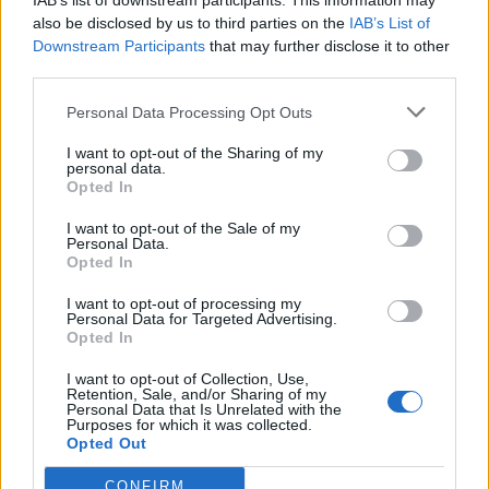
IAB’s list of downstream participants. This information may
hade stängt. Dessutom var det skönt att ingen av
also be disclosed by us to third parties on the
IAB’s List of
brandmännen skadades, det är tydligen svårt att
kontrollera en sådan här brand, säger Andreas Jacob.
Downstream Participants
that may further disclose it to other
Han äger de sju Göteborgsbarerna tillsammans med sin
third parties.
bror Mattias och kunde bara se på när deras bar blev
ganska hårt åtgången av lågorna.
Personal Data Processing Opt Outs
I want to opt-out of the Sharing of my
personal data.
Opted In
I want to opt-out of the Sale of my
Personal Data.
Opted In
I want to opt-out of processing my
Personal Data for Targeted Advertising.
Opted In
I want to opt-out of Collection, Use,
Retention, Sale, and/or Sharing of my
Personal Data that Is Unrelated with the
Purposes for which it was collected.
Opted Out
CONFIRM