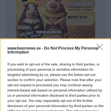
www.beernews.se -
Do Not Process My Personal
Information
If you wish to opt-out of the sale, sharing to third parties, or
processing of your personal or sensitive information for
Det har gått snart två månader sedan branden på
targeted advertising by us, please use the below opt-out
Ölstugan Tullen i Kville. Men ännu vet inte Andreas
section to confirm your selection. Please note that after your
Jacob när det går att öppna igen. I värsta fall får man ha
stängt hela sommaren.
opt-out request is processed you may continue seeing
Det var den 17 februari som Ölstugan Tullen på Hisingen i
interest-based ads based on personal information utilized by
Göteborg eldhärjades. Troligen startade branden i ett
us or personal information disclosed to third parties prior to
elskåp och spred sig snabbt upp i taket och mot andra
våningens kontor.
your opt-out. You may separately opt-out of the further
De personer som jobbade på kontoret tog sig ut oskadda.
disclosure of your personal information by third parties on the
– Det var tur i oturen att det hände på en förmiddag när vi