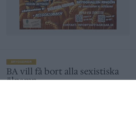
BRYGGERIER
BA vill få bort alla sexistiska
ölnamn
Publicerat
2017-04-17
BRYGGERIER