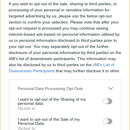
samarbete när Erik åkte med Hyllie och ett gäng
If you wish to opt-out of the sale, sharing to third parties, or
processing of your personal or sensitive information for
andra svenska hantverksbryggerier till ölveckan i
targeted advertising by us, please use the below opt-out
Berlin. Att tyskarna kommer till Malmö är en direkt
section to confirm your selection. Please note that after your
fortsättning på det samarbetet.
opt-out request is processed you may continue seeing
interest-based ads based on personal information utilized by
– Men det är bara en liten del i vårt samarbete. De
us or personal information disclosed to third parties prior to
får en möjlighet att komma hit och marknadsföra sin
your opt-out. You may separately opt-out of the further
ölvecka, berättar Erik.
disclosure of your personal information by third parties on the
IAB’s list of downstream participants. This information may
– De var så himla generösa när vi var på deras
also be disclosed by us to third parties on the
IAB’s List of
Downstream Participants
that may further disclose it to other
ölvecka.
third parties.
Han säger att Stormgatan haft en väldigt svensk
Personal Data Processing Opt Outs
profil hittills, men att det är något som kanske kan
komma att förändras.
I want to opt-out of the Sharing of my
personal data.
– Vi ska inte vara så bundna av Sverige, utan bara
Opted In
göra kul grejor med kompisar på kompententa
I want to opt-out of the Sale of my
bryggerier, som gör riktigt bra bira.
Personal Data.
Opted In