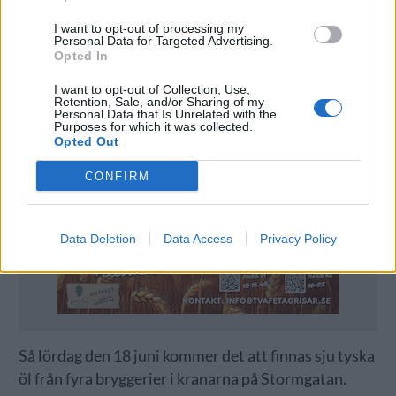
I want to opt-out of processing my
Personal Data for Targeted Advertising.
Opted In
I want to opt-out of Collection, Use,
Retention, Sale, and/or Sharing of my
Personal Data that Is Unrelated with the
Purposes for which it was collected.
Opted Out
CONFIRM
Data Deletion
Data Access
Privacy Policy
Så lördag den 18 juni kommer det att finnas sju tyska
öl från fyra bryggerier i kranarna på Stormgatan.