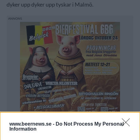
dyker upp dyker upp tyskar i Malmö.
www.beernews.se -
Do Not Process My Personal
Information
Förra året inledde GSBF och Berlin Beer Week ett