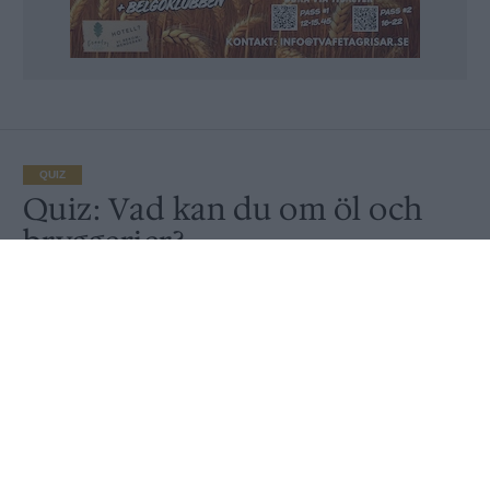
QUIZ
Quiz: Vad kan du om öl och
bryggerier?
Publicerat
2022-06-07
QUIZ