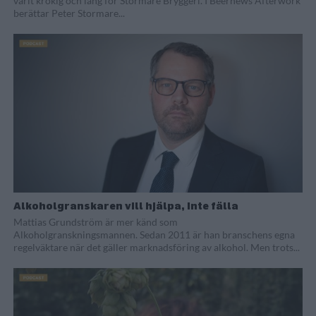
varit krokig och lång för Stormare Bryggeri. I Beernews Afterwork
berättar Peter Stormare...
Alkoholgranskaren vill hjälpa, inte fälla
Mattias Grundström är mer känd som
Alkoholgranskningsmannen. Sedan 2011 är han branschens egna
regelväktare när det gäller marknadsföring av alkohol. Men trots...