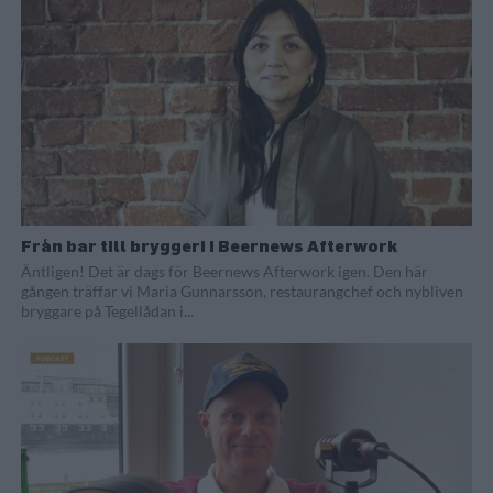
Från bar till bryggeri i Beernews Afterwork
Äntligen! Det är dags för Beernews Afterwork igen. Den här
gången träffar vi Maria Gunnarsson, restaurangchef och nybliven
bryggare på Tegellådan i...