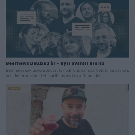
Beernews Deluxe 1 år – nytt avsnitt ute nu
Beernews exklusiva podcast för patrons har snart ett år på nacken,
och det firar vi med ett sprillans nytt avsnitt om det...