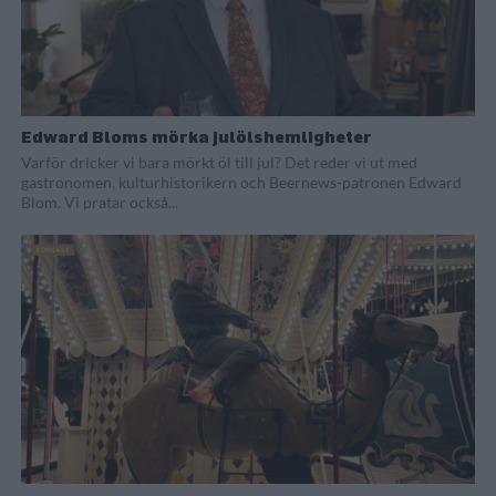
Edward Bloms mörka julölshemligheter
Varför dricker vi bara mörkt öl till jul? Det reder vi ut med
gastronomen, kulturhistorikern och Beernews-patronen Edward
Blom. Vi pratar också...