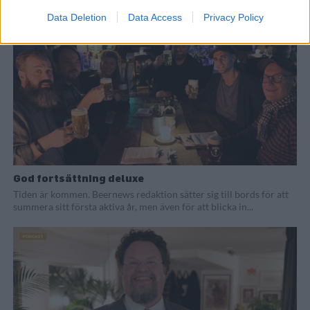
Data Deletion
Data Access
Privacy Policy
God fortsättning deluxe
Tiden är kommen. Beernews redaktion sätter sig till bords för att
summera sitt första aktiva år, men även för att blicka in...