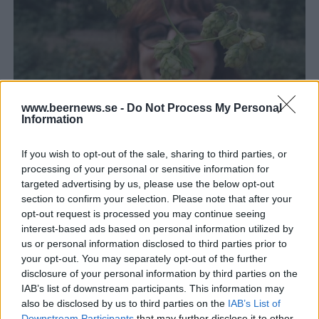
www.beernews.se -
Do Not Process My Personal
Information
Nadja Karlsson: ”Öl är en tidsresa”
Nadja Karlsson har rest världen runt för att fördjupa sin kunskap
If you wish to opt-out of the sale, sharing to third parties, or
om dryck. Hon har arbetat på Systembolaget, lett otaliga
provningar och...
processing of your personal or sensitive information for
targeted advertising by us, please use the below opt-out
section to confirm your selection. Please note that after your
opt-out request is processed you may continue seeing
interest-based ads based on personal information utilized by
us or personal information disclosed to third parties prior to
your opt-out. You may separately opt-out of the further
disclosure of your personal information by third parties on the
IAB’s list of downstream participants. This information may
also be disclosed by us to third parties on the
IAB’s List of
Downstream Participants
that may further disclose it to other