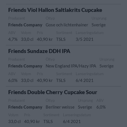
Friends Viol Hallon Saltlakrits Cupcake
Producent
Öltyp
Ursprung
Friends Company
Gose och lichtenhainer
Sverige
ABV
Volym
Pris
Sortiment
Lanseringsdatum
4,7%
33,0 cl
40,90 kr
TSLS
3/5 2021
Friends Sundaze DDH IPA
Producent
Öltyp
Ursprung
Friends Company
New England IPA/Hazy IPA
Sverige
ABV
Volym
Pris
Sortiment
Lanseringsdatum
6,0%
33,0 cl
40,90 kr
TSLS
6/4 2021
Friends Double Cherry Cupcake Sour
Producent
Öltyp
Ursprung
ABV
Friends Company
Berliner weisse
Sverige
6,0%
Volym
Pris
Sortiment
Lanseringsdatum
33,0 cl
40,90 kr
TSLS
6/4 2021