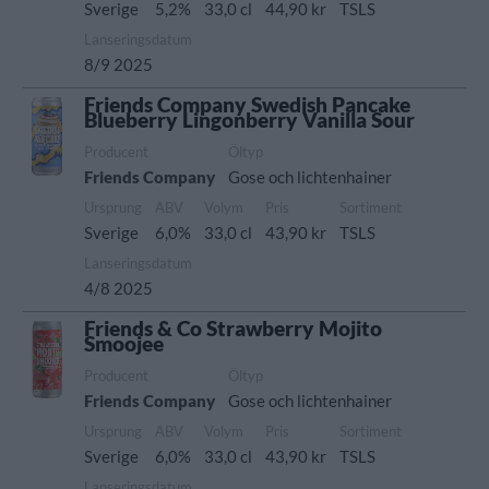
Sverige
5,2%
33,0 cl
44,90 kr
TSLS
Lanseringsdatum
8/9 2025
Friends Company Swedish Pancake
Blueberry Lingonberry Vanilla Sour
Producent
Öltyp
Friends Company
Gose och lichtenhainer
Ursprung
ABV
Volym
Pris
Sortiment
Sverige
6,0%
33,0 cl
43,90 kr
TSLS
Lanseringsdatum
4/8 2025
Friends & Co Strawberry Mojito
Smoojee
Producent
Öltyp
Friends Company
Gose och lichtenhainer
Ursprung
ABV
Volym
Pris
Sortiment
Sverige
6,0%
33,0 cl
43,90 kr
TSLS
Lanseringsdatum