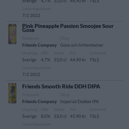
Sverige
4,7%
33,0 cl
44,90 kr
TSLS
Lanseringsdatum
7/2 2022
Pink Pineapple Passion Smoojee Sour
Gose
Producent
Öltyp
Friends Company
Gose och lichtenhainer
Ursprung
ABV
Volym
Pris
Sortiment
Sverige
4,7%
33,0 cl
44,90 kr
TSLS
Lanseringsdatum
7/2 2022
Friends Smooth Ride DDH DIPA
Producent
Öltyp
Friends Company
Imperial/Dubbel IPA
Ursprung
ABV
Volym
Pris
Sortiment
Sverige
8,0%
33,0 cl
45,90 kr
TSLS
Lanseringsdatum