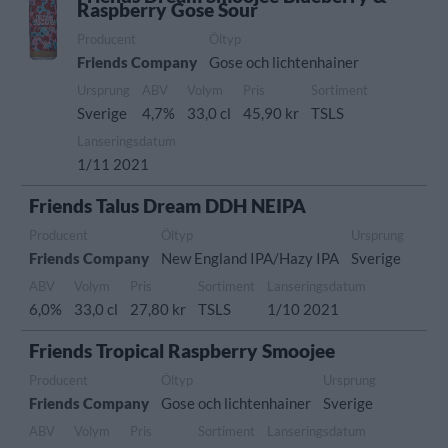
Raspberry Gose Sour
Producent
Öltyp
Friends Company
Gose och lichtenhainer
Ursprung
ABV
Volym
Pris
Sortiment
Sverige
4,7%
33,0 cl
45,90 kr
TSLS
Lanseringsdatum
1/11 2021
Friends Talus Dream DDH NEIPA
Producent
Öltyp
Ursprung
Friends Company
New England IPA/Hazy IPA
Sverige
ABV
Volym
Pris
Sortiment
Lanseringsdatum
6,0%
33,0 cl
27,80 kr
TSLS
1/10 2021
Friends Tropical Raspberry Smoojee
Producent
Öltyp
Ursprung
Friends Company
Gose och lichtenhainer
Sverige
ABV
Volym
Pris
Sortiment
Lanseringsdatum