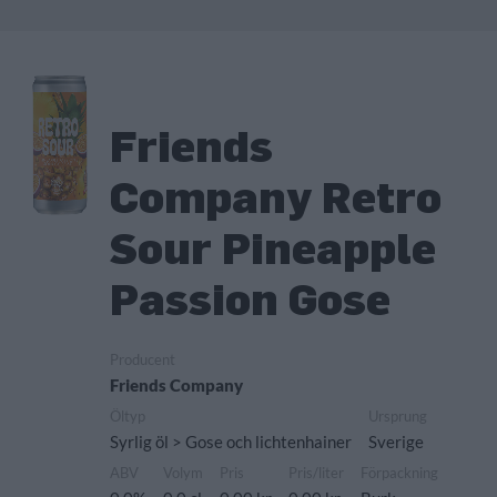
Friends
Company Retro
Sour Pineapple
Passion Gose
Producent
Friends Company
Öltyp
Ursprung
Syrlig öl > Gose och lichtenhainer
Sverige
ABV
Volym
Pris
Pris/liter
Förpackning