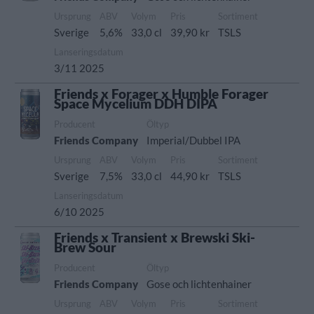
Ursprung
ABV
Volym
Pris
Sortiment
Sverige
5,6%
33,0 cl
39,90 kr
TSLS
Lanseringsdatum
3/11 2025
Friends x Forager x Humble Forager
Space Mycelium DDH DIPA
Producent
Öltyp
Friends Company
Imperial/Dubbel IPA
Ursprung
ABV
Volym
Pris
Sortiment
Sverige
7,5%
33,0 cl
44,90 kr
TSLS
Lanseringsdatum
6/10 2025
Friends x Transient x Brewski Ski-
Brew Sour
Producent
Öltyp
Friends Company
Gose och lichtenhainer
Ursprung
ABV
Volym
Pris
Sortiment