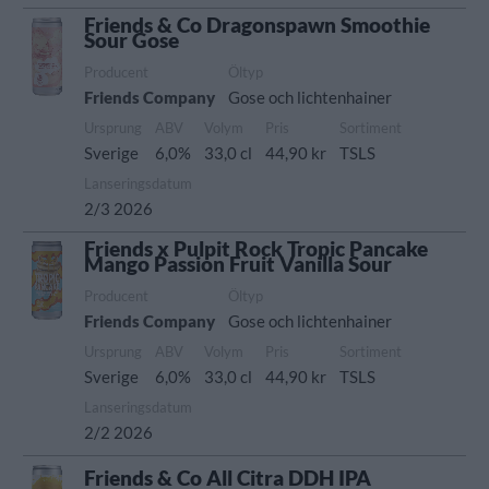
Friends & Co Dragonspawn Smoothie
Sour Gose
Producent
Öltyp
Friends Company
Gose och lichtenhainer
Ursprung
ABV
Volym
Pris
Sortiment
Sverige
6,0%
33,0 cl
44,90 kr
TSLS
Lanseringsdatum
2/3 2026
Friends x Pulpit Rock Tropic Pancake
Mango Passion Fruit Vanilla Sour
Producent
Öltyp
Friends Company
Gose och lichtenhainer
Ursprung
ABV
Volym
Pris
Sortiment
Sverige
6,0%
33,0 cl
44,90 kr
TSLS
Lanseringsdatum
2/2 2026
Friends & Co All Citra DDH IPA