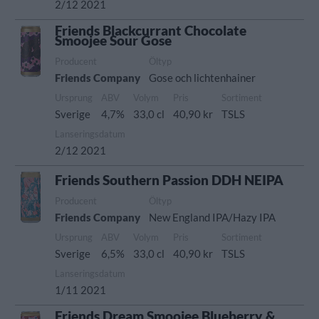
2/12 2021
Friends Blackcurrant Chocolate
Smoojee Sour Gose
Producent
Öltyp
Friends Company
Gose och lichtenhainer
Ursprung
ABV
Volym
Pris
Sortiment
Sverige
4,7%
33,0 cl
40,90 kr
TSLS
Lanseringsdatum
2/12 2021
Friends Southern Passion DDH NEIPA
Producent
Öltyp
Friends Company
New England IPA/Hazy IPA
Ursprung
ABV
Volym
Pris
Sortiment
Sverige
6,5%
33,0 cl
40,90 kr
TSLS
Lanseringsdatum
1/11 2021
Friends Dream Smoojee Blueberry &