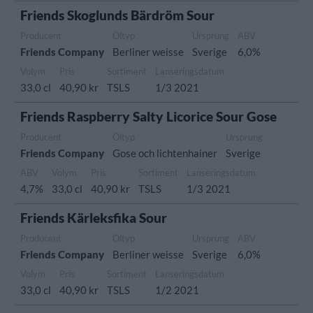
Friends Skoglunds Bärdröm Sour
Producent
Öltyp
Ursprung
ABV
Friends Company
Berliner weisse
Sverige
6,0%
Volym
Pris
Sortiment
Lanseringsdatum
33,0 cl
40,90 kr
TSLS
1/3 2021
Friends Raspberry Salty Licorice Sour Gose
Producent
Öltyp
Ursprung
Friends Company
Gose och lichtenhainer
Sverige
ABV
Volym
Pris
Sortiment
Lanseringsdatum
4,7%
33,0 cl
40,90 kr
TSLS
1/3 2021
Friends Kärleksfika Sour
Producent
Öltyp
Ursprung
ABV
Friends Company
Berliner weisse
Sverige
6,0%
Volym
Pris
Sortiment
Lanseringsdatum
33,0 cl
40,90 kr
TSLS
1/2 2021