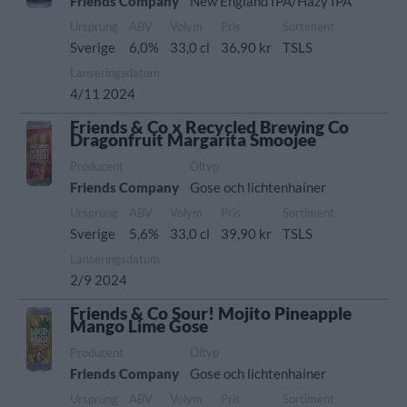
Friends Company
New England IPA/Hazy IPA
Ursprung
ABV
Volym
Pris
Sortiment
Sverige
6,0%
33,0 cl
36,90 kr
TSLS
Lanseringsdatum
4/11 2024
Friends & Co x Recycled Brewing Co
Dragonfruit Margarita Smoojee
Producent
Öltyp
Friends Company
Gose och lichtenhainer
Ursprung
ABV
Volym
Pris
Sortiment
Sverige
5,6%
33,0 cl
39,90 kr
TSLS
Lanseringsdatum
2/9 2024
Friends & Co Sour! Mojito Pineapple
Mango Lime Gose
Producent
Öltyp
Friends Company
Gose och lichtenhainer
Ursprung
ABV
Volym
Pris
Sortiment