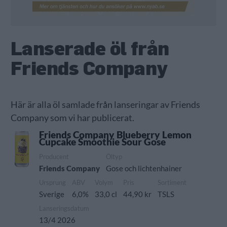
Lanserade öl från
Friends Company
Här är alla öl samlade från lanseringar av Friends
Company som vi har publicerat.
Friends Company Blueberry Lemon
Cupcake Smoothie Sour Gose
Producent
Öltyp
Friends Company
Gose och lichtenhainer
Ursprung
ABV
Volym
Pris
Sortiment
Sverige
6,0%
33,0 cl
44,90 kr
TSLS
Lanseringsdatum
13/4 2026