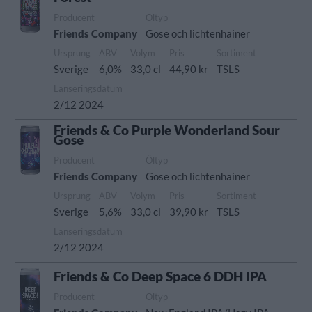
Producent
Öltyp
Friends Company
Gose och lichtenhainer
Ursprung
ABV
Volym
Pris
Sortiment
Sverige
6,0%
33,0 cl
44,90 kr
TSLS
Lanseringsdatum
2/12 2024
Friends & Co Purple Wonderland Sour
Gose
Producent
Öltyp
Friends Company
Gose och lichtenhainer
Ursprung
ABV
Volym
Pris
Sortiment
Sverige
5,6%
33,0 cl
39,90 kr
TSLS
Lanseringsdatum
2/12 2024
Friends & Co Deep Space 6 DDH IPA
Producent
Öltyp