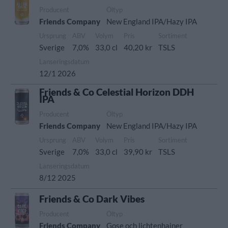
Producent
Öltyp
Friends Company
New England IPA/Hazy IPA
Ursprung
ABV
Volym
Pris
Sortiment
Sverige
7,0%
33,0 cl
40,20 kr
TSLS
Lanseringsdatum
12/1 2026
Friends & Co Celestial Horizon DDH
IPA
Producent
Öltyp
Friends Company
New England IPA/Hazy IPA
Ursprung
ABV
Volym
Pris
Sortiment
Sverige
7,0%
33,0 cl
39,90 kr
TSLS
Lanseringsdatum
8/12 2025
Friends & Co Dark Vibes
Producent
Öltyp
Friends Company
Gose och lichtenhainer