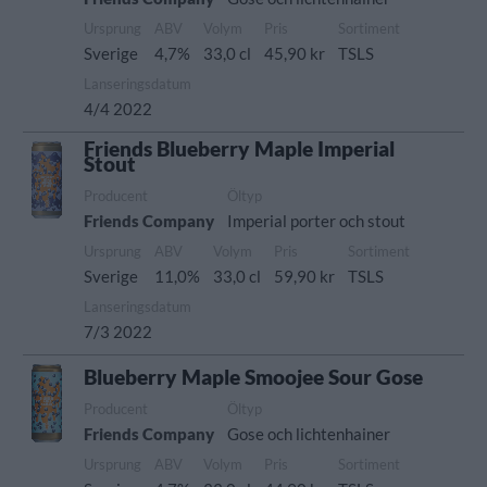
Ursprung
ABV
Volym
Pris
Sortiment
Sverige
4,7%
33,0 cl
45,90 kr
TSLS
Lanseringsdatum
4/4 2022
Friends Blueberry Maple Imperial
Stout
Producent
Öltyp
Friends Company
Imperial porter och stout
Ursprung
ABV
Volym
Pris
Sortiment
Sverige
11,0%
33,0 cl
59,90 kr
TSLS
Lanseringsdatum
7/3 2022
Blueberry Maple Smoojee Sour Gose
Producent
Öltyp
Friends Company
Gose och lichtenhainer
Ursprung
ABV
Volym
Pris
Sortiment