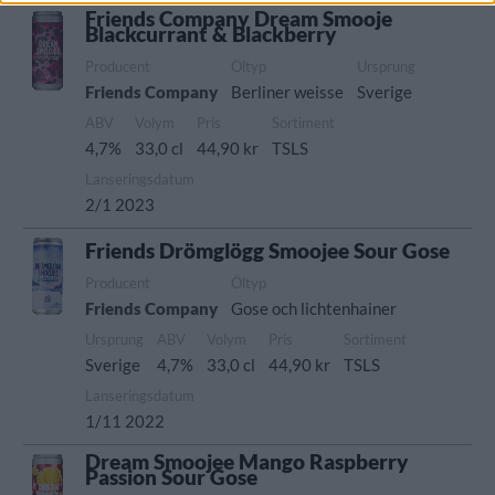
Friends Company Dream Smooje
Blackcurrant & Blackberry
Producent
Öltyp
Ursprung
Friends Company
Berliner weisse
Sverige
ABV
Volym
Pris
Sortiment
4,7%
33,0 cl
44,90 kr
TSLS
Lanseringsdatum
2/1 2023
Friends Drömglögg Smoojee Sour Gose
Producent
Öltyp
Friends Company
Gose och lichtenhainer
Ursprung
ABV
Volym
Pris
Sortiment
Sverige
4,7%
33,0 cl
44,90 kr
TSLS
Lanseringsdatum
1/11 2022
Dream Smoojee Mango Raspberry
Passion Sour Gose