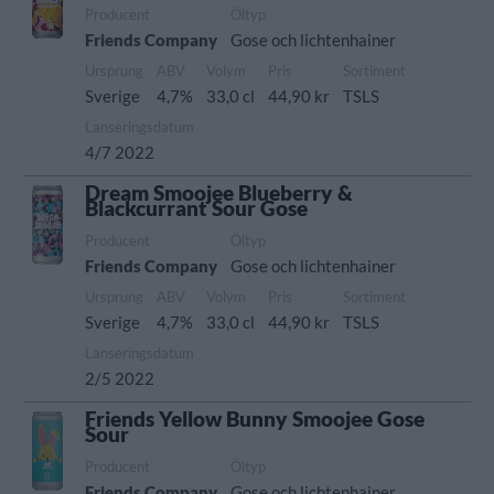
Producent
Öltyp
Friends Company
Gose och lichtenhainer
Ursprung
ABV
Volym
Pris
Sortiment
Sverige
4,7%
33,0 cl
44,90 kr
TSLS
Lanseringsdatum
4/7 2022
Dream Smoojee Blueberry &
Blackcurrant Sour Gose
Producent
Öltyp
Friends Company
Gose och lichtenhainer
Ursprung
ABV
Volym
Pris
Sortiment
Sverige
4,7%
33,0 cl
44,90 kr
TSLS
Lanseringsdatum
2/5 2022
Friends Yellow Bunny Smoojee Gose
Sour
Producent
Öltyp
Friends Company
Gose och lichtenhainer