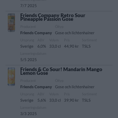
7/7 2025
Friends Company Retro Sour
Pineapple Passion Gose
Producent
Öltyp
Friends Company
Gose och lichtenhainer
Ursprung
ABV
Volym
Pris
Sortiment
Sverige
6,0%
33,0 cl
44,90 kr
TSLS
Lanseringsdatum
5/5 2025
Friends & Co Sour! Mandarin Mango
Lemon Gose
Producent
Öltyp
Friends Company
Gose och lichtenhainer
Ursprung
ABV
Volym
Pris
Sortiment
Sverige
5,6%
33,0 cl
39,90 kr
TSLS
Lanseringsdatum
3/3 2025