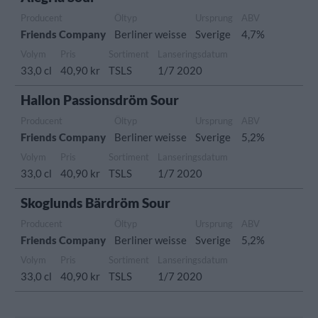
Producent
Öltyp
Ursprung
ABV
Friends Company
Berliner weisse
Sverige
4,7%
Volym
Pris
Sortiment
Lanseringsdatum
33,0 cl
40,90 kr
TSLS
1/7 2020
Hallon Passionsdröm Sour
Producent
Öltyp
Ursprung
ABV
Friends Company
Berliner weisse
Sverige
5,2%
Volym
Pris
Sortiment
Lanseringsdatum
33,0 cl
40,90 kr
TSLS
1/7 2020
Skoglunds Bärdröm Sour
Producent
Öltyp
Ursprung
ABV
Friends Company
Berliner weisse
Sverige
5,2%
Volym
Pris
Sortiment
Lanseringsdatum
33,0 cl
40,90 kr
TSLS
1/7 2020