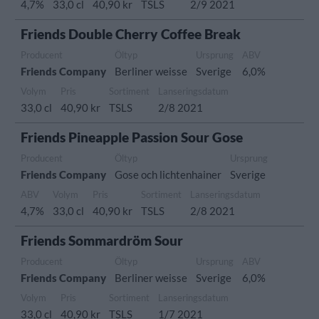
4,7%
33,0 cl
40,90 kr
TSLS
2/9 2021
Friends Double Cherry Coffee Break
Producent
Öltyp
Ursprung
ABV
Friends Company
Berliner weisse
Sverige
6,0%
Volym
Pris
Sortiment
Lanseringsdatum
33,0 cl
40,90 kr
TSLS
2/8 2021
Friends Pineapple Passion Sour Gose
Producent
Öltyp
Ursprung
Friends Company
Gose och lichtenhainer
Sverige
ABV
Volym
Pris
Sortiment
Lanseringsdatum
4,7%
33,0 cl
40,90 kr
TSLS
2/8 2021
Friends Sommardröm Sour
Producent
Öltyp
Ursprung
ABV
Friends Company
Berliner weisse
Sverige
6,0%
Volym
Pris
Sortiment
Lanseringsdatum
33,0 cl
40,90 kr
TSLS
1/7 2021