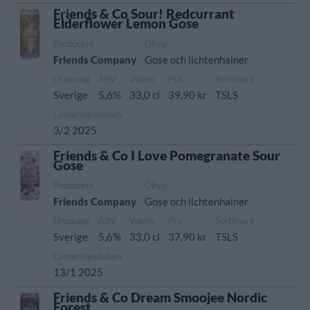
Friends & Co Sour! Redcurrant
Elderflower Lemon Gose
Producent
Öltyp
Friends Company
Gose och lichtenhainer
Ursprung
ABV
Volym
Pris
Sortiment
Sverige
5,6%
33,0 cl
39,90 kr
TSLS
Lanseringsdatum
3/2 2025
Friends & Co I Love Pomegranate Sour
Gose
Producent
Öltyp
Friends Company
Gose och lichtenhainer
Ursprung
ABV
Volym
Pris
Sortiment
Sverige
5,6%
33,0 cl
37,90 kr
TSLS
Lanseringsdatum
13/1 2025
Friends & Co Dream Smoojee Nordic
Forest