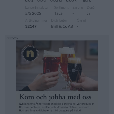
0,0%
0,0 cl
0,00 kr
0,00 kr
Burk
Lanseringsdatum
Sortiment
Säsong
Depå
5/5 2025
TSLS
-
Ja
Artikelnummer
Distributör
Övrigt
32147
Brill & Co AB
-