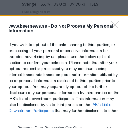
Sverige
5,6%
33,0 cl
39,90 kr
TSLS
Lanseringsdatum
5/8 2024
www.beernews.se -
Do Not Process My Personal
Friends & Co Sour! Pink Guava Mango
Information
Raspberry Gose
Producent
Öltyp
If you wish to opt-out of the sale, sharing to third parties, or
Friends Company
Gose och lichtenhainer
processing of your personal or sensitive information for
Ursprung
ABV
Volym
Pris
Sortiment
targeted advertising by us, please use the below opt-out
Sverige
5,6%
33,0 cl
37,90 kr
TSLS
section to confirm your selection. Please note that after your
opt-out request is processed you may continue seeing
Lanseringsdatum
interest-based ads based on personal information utilized by
1/7 2024
us or personal information disclosed to third parties prior to
your opt-out. You may separately opt-out of the further
Friends & Co Dream Smoojee
Raspberry Lemon Passion
disclosure of your personal information by third parties on the
IAB’s list of downstream participants. This information may
Producent
Öltyp
also be disclosed by us to third parties on the
IAB’s List of
Friends Company
Gose och lichtenhainer
Downstream Participants
that may further disclose it to other
Ursprung
ABV
Volym
Pris
Sortiment
third parties.
Sverige
6,0%
33,0 cl
44,90 kr
TSLS
Personal Data Processing Opt Outs