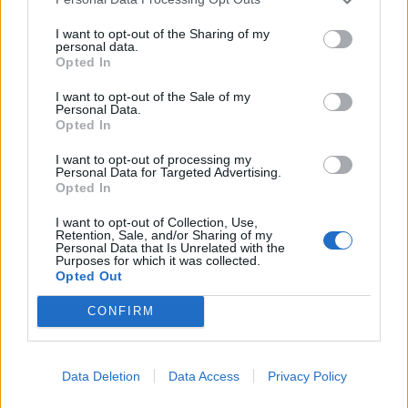
Lanseringsdatum
3/6 2024
I want to opt-out of the Sharing of my
personal data.
Friends Dream Smoojee Strawberry &
Opted In
Blackcurrant Sour Gose
I want to opt-out of the Sale of my
Producent
Öltyp
Personal Data.
Friends Company
Gose och lichtenhainer
Opted In
Ursprung
ABV
Volym
Pris
Sortiment
I want to opt-out of processing my
Sverige
4,7%
33,0 cl
45,50 kr
TSLS
Personal Data for Targeted Advertising.
Opted In
Lanseringsdatum
6/2 2023
I want to opt-out of Collection, Use,
Retention, Sale, and/or Sharing of my
Friends Hop Skull DDH IPA
Personal Data that Is Unrelated with the
Purposes for which it was collected.
Opted Out
Producent
Öltyp
Friends Company
New England IPA/Hazy IPA
CONFIRM
Ursprung
ABV
Volym
Pris
Sortiment
Sverige
6,5%
33,0 cl
39,90 kr
TSLS
Lanseringsdatum
Data Deletion
Data Access
Privacy Policy
2/1 2023