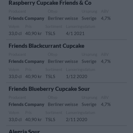
Raspberry Cupcake Friends & Co
Producent
Öltyp
Ursprung
ABV
Friends Company
Berliner weisse
Sverige
4,7%
Volym
Pris
Sortiment
Lanseringsdatum
33,0 cl
40,90 kr
TSLS
4/1 2021
Friends Blackcurrant Cupcake
Producent
Öltyp
Ursprung
ABV
Friends Company
Berliner weisse
Sverige
4,7%
Volym
Pris
Sortiment
Lanseringsdatum
33,0 cl
40,90 kr
TSLS
1/12 2020
Friends Blueberry Cupcake Sour
Producent
Öltyp
Ursprung
ABV
Friends Company
Berliner weisse
Sverige
4,7%
Volym
Pris
Sortiment
Lanseringsdatum
33,0 cl
40,90 kr
TSLS
2/11 2020
Alegria Sour