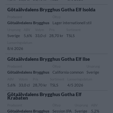
Götaälvdalens Brygghus Gotha Elf Isolda
Producent
Öltyp
Götaälvdalens Brygghus
Lager internationell stil
Ursprung
ABV
Volym
Pris
Sortiment
Sverige
5,6%
33,0 cl
28,70 kr
TSLS
Lanseringsdatum
8/6 2026
Götaälvdalens Brygghus Gotha Elf Ilse
Producent
Öltyp
Ursprung
Götaälvdalens Brygghus
California common
Sverige
ABV
Volym
Pris
Sortiment
Lanseringsdatum
5,6%
33,0 cl
28,70 kr
TSLS
4/5 2026
Götaälvdalens Brygghus Gotha Elf
Krabaten
Producent
Öltyp
Ursprung
ABV
Götaälvdalens Brygghus
Session IPA
Sverige
5,2%