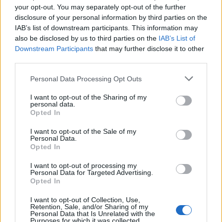
ABV
Volym
Pris
Sortiment
your opt-out. You may separately opt-out of the further
5,6%
33,0 cl
28,30 kr
TSLS
disclosure of your personal information by third parties on the
IAB’s list of downstream participants. This information may
Lanseringsdatum
also be disclosed by us to third parties on the
IAB’s List of
7/7 2025
Downstream Participants
that may further disclose it to other
third parties.
Götaälvdalens Brygghus River lager
Producent
Personal Data Processing Opt Outs
Götaälvdalens Brygghus
I want to opt-out of the Sharing of my
Öltyp
Ursprung
ABV
Volym
personal data.
Opted In
Lager internationell stil
Sverige
5,6%
33,0 cl
Pris
Sortiment
Lanseringsdatum
I want to opt-out of the Sale of my
Personal Data.
21,50 kr
TSLS
9/6 2025
Opted In
Götaälvdalens Brygghus Solglimt
I want to opt-out of processing my
Personal Data for Targeted Advertising.
Producent
Öltyp
Opted In
Götaälvdalens Brygghus
India pale ale
Ursprung
ABV
Volym
Pris
Sortiment
I want to opt-out of Collection, Use,
Retention, Sale, and/or Sharing of my
Sverige
5,6%
33,0 cl
29,90 kr
TSLS
Personal Data that Is Unrelated with the
Purposes for which it was collected.