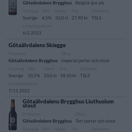
Götaälvdalens Brygghus
Belgisk ljus ale
Ursprung
ABV
Volym
Pris
Sortiment
Sverige
4,5%
33,0 cl
27,90 kr
TSLS
Lanseringsdatum
6/2 2023
Götaälvdalens Skiegge
Producent
Öltyp
Götaälvdalens Brygghus
Imperial porter och stout
Ursprung
ABV
Volym
Pris
Sortiment
Sverige
10,5%
33,0 cl
58,10 kr
TSLS
Lanseringsdatum
7/11 2022
Götaälvdalens Brygghus Liuthusium
stout
Producent
Öltyp
Götaälvdalens Brygghus
Torr porter och stout
Ursprung
ABV
Volym
Pris
Sortiment