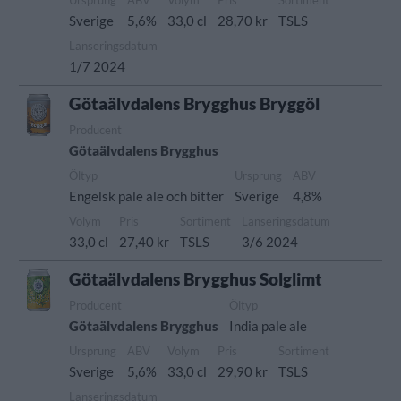
Ursprung
ABV
Volym
Pris
Sortiment
Sverige
5,6%
33,0 cl
28,70 kr
TSLS
Lanseringsdatum
1/7 2024
Götaälvdalens Brygghus Bryggöl
Producent
Götaälvdalens Brygghus
Öltyp
Ursprung
ABV
Engelsk pale ale och bitter
Sverige
4,8%
Volym
Pris
Sortiment
Lanseringsdatum
33,0 cl
27,40 kr
TSLS
3/6 2024
Götaälvdalens Brygghus Solglimt
Producent
Öltyp
Götaälvdalens Brygghus
India pale ale
Ursprung
ABV
Volym
Pris
Sortiment
Sverige
5,6%
33,0 cl
29,90 kr
TSLS
Lanseringsdatum