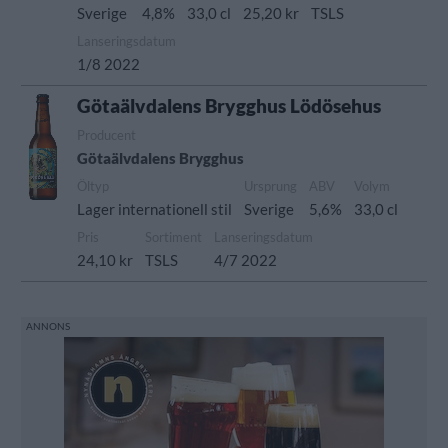
Sverige
4,8%
33,0 cl
25,20 kr
TSLS
Lanseringsdatum
1/8 2022
Götaälvdalens Brygghus Lödösehus
Producent
Götaälvdalens Brygghus
Öltyp
Ursprung
ABV
Volym
Lager internationell stil
Sverige
5,6%
33,0 cl
Pris
Sortiment
Lanseringsdatum
24,10 kr
TSLS
4/7 2022