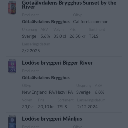
Götaälvdalens Brygghus Sunset by the
River
Producent
Öltyp
Götaälvdalens Brygghus
California common
Ursprung
ABV
Volym
Pris
Sortiment
Sverige
5,6%
33,0 cl
26,50 kr
TSLS
Lanseringsdatum
3/2 2025
Lödöse bryggeri Bigger River
Producent
Götaälvdalens Brygghus
Öltyp
Ursprung
ABV
New England IPA/Hazy IPA
Sverige
6,8%
Volym
Pris
Sortiment
Lanseringsdatum
33,0 cl
30,10 kr
TSLS
2/12 2024
Lödöse bryggeri Månljus
Producent
Öltyp