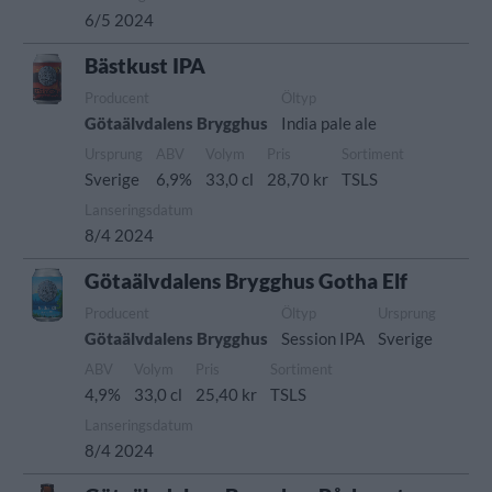
6/5 2024
Bästkust IPA
Producent
Öltyp
Götaälvdalens Brygghus
India pale ale
Ursprung
ABV
Volym
Pris
Sortiment
Sverige
6,9%
33,0 cl
28,70 kr
TSLS
Lanseringsdatum
8/4 2024
Götaälvdalens Brygghus Gotha Elf
Producent
Öltyp
Ursprung
Götaälvdalens Brygghus
Session IPA
Sverige
ABV
Volym
Pris
Sortiment
4,9%
33,0 cl
25,40 kr
TSLS
Lanseringsdatum
8/4 2024