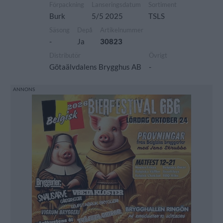
Förpackning
Lanseringsdatum
Sortiment
Burk
5/5 2025
TSLS
Säsong
Depå
Artikelnummer
-
Ja
30823
Distributör
Övrigt
Götaälvdalens Brygghus AB
-