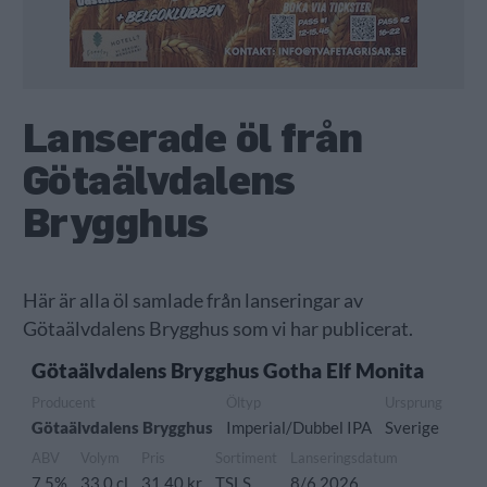
Lanserade öl från
Götaälvdalens
Brygghus
Här är alla öl samlade från lanseringar av
Götaälvdalens Brygghus som vi har publicerat.
Götaälvdalens Brygghus Gotha Elf Monita
Producent
Öltyp
Ursprung
Götaälvdalens Brygghus
Imperial/Dubbel IPA
Sverige
ABV
Volym
Pris
Sortiment
Lanseringsdatum
7,5%
33,0 cl
31,40 kr
TSLS
8/6 2026