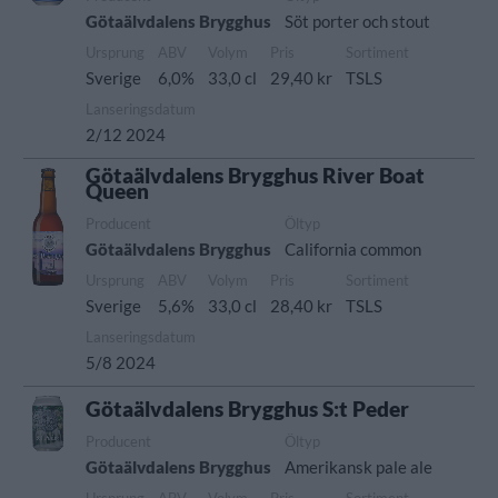
Götaälvdalens Brygghus
Söt porter och stout
Ursprung
ABV
Volym
Pris
Sortiment
Sverige
6,0%
33,0 cl
29,40 kr
TSLS
Lanseringsdatum
2/12 2024
Götaälvdalens Brygghus River Boat
Queen
Producent
Öltyp
Götaälvdalens Brygghus
California common
Ursprung
ABV
Volym
Pris
Sortiment
Sverige
5,6%
33,0 cl
28,40 kr
TSLS
Lanseringsdatum
5/8 2024
Götaälvdalens Brygghus S:t Peder
Producent
Öltyp
Götaälvdalens Brygghus
Amerikansk pale ale