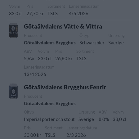
Volym
Pris
Sortiment
Lanseringsdatum
33,0 cl
27,70 kr
TSLS
4/5 2026
Götaälvdalens Vätte & Vittra
Producent
Öltyp
Ursprung
Götaälvdalens Brygghus
Schwarzbier
Sverige
ABV
Volym
Pris
Sortiment
5,6%
33,0 cl
26,80 kr
TSLS
Lanseringsdatum
13/4 2026
Götaälvdalens Brygghus Fenrir
Producent
Götaälvdalens Brygghus
Öltyp
Ursprung
ABV
Volym
Imperial porter och stout
Sverige
8,0%
33,0 cl
Pris
Sortiment
Lanseringsdatum
30,00 kr
TSLS
2/3 2026