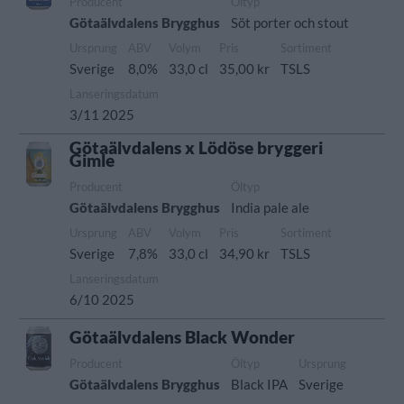
Producent
Öltyp
Götaälvdalens Brygghus
Söt porter och stout
Ursprung
ABV
Volym
Pris
Sortiment
Sverige
8,0%
33,0 cl
35,00 kr
TSLS
Lanseringsdatum
3/11 2025
Götaälvdalens x Lödöse bryggeri
Gimle
Producent
Öltyp
Götaälvdalens Brygghus
India pale ale
Ursprung
ABV
Volym
Pris
Sortiment
Sverige
7,8%
33,0 cl
34,90 kr
TSLS
Lanseringsdatum
6/10 2025
Götaälvdalens Black Wonder
Producent
Öltyp
Ursprung
Götaälvdalens Brygghus
Black IPA
Sverige