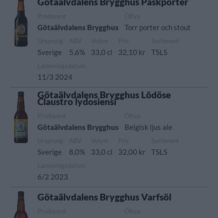
Götaälvdalens Brygghus Påskporter
Producent
Öltyp
Götaälvdalens Brygghus
Torr porter och stout
Ursprung
ABV
Volym
Pris
Sortiment
Sverige
5,6%
33,0 cl
32,10 kr
TSLS
Lanseringsdatum
11/3 2024
Götaälvdalens Brygghus Lödöse
Claustro lydosiensi
Producent
Öltyp
Götaälvdalens Brygghus
Belgisk ljus ale
Ursprung
ABV
Volym
Pris
Sortiment
Sverige
8,0%
33,0 cl
32,00 kr
TSLS
Lanseringsdatum
6/2 2023
Götaälvdalens Brygghus Varfsöl
Producent
Öltyp