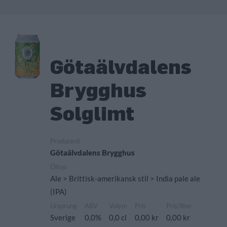
Götaälvdalens
Brygghus
Solglimt
Producent
Götaälvdalens Brygghus
Öltyp
Ale > Brittisk-amerikansk stil > India pale ale
(IPA)
Ursprung
ABV
Volym
Pris
Pris/liter
Sverige
0,0%
0,0 cl
0,00 kr
0,00 kr