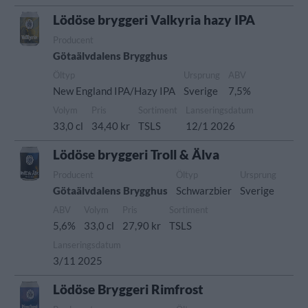
Lödöse bryggeri Valkyria hazy IPA
Producent
Götaälvdalens Brygghus
Öltyp
Ursprung
ABV
New England IPA/Hazy IPA
Sverige
7,5%
Volym
Pris
Sortiment
Lanseringsdatum
33,0 cl
34,40 kr
TSLS
12/1 2026
Lödöse bryggeri Troll & Älva
Producent
Öltyp
Ursprung
Götaälvdalens Brygghus
Schwarzbier
Sverige
ABV
Volym
Pris
Sortiment
5,6%
33,0 cl
27,90 kr
TSLS
Lanseringsdatum
3/11 2025
Lödöse Bryggeri Rimfrost