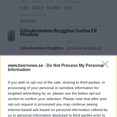
ABV
Volym
Pris
Sortiment
6,3%
33,0 cl
34,30 kr
TSLS
Lanseringsdatum
8/9 2025
Götaälvdalens Brygghus Gotha Elf
Monkey
Producent
Öltyp
Götaälvdalens Brygghus
Amerikansk pale ale
Ursprung
ABV
Volym
Pris
Sortiment
Sverige
5,6%
33,0 cl
26,20 kr
TSLS
www.beernews.se -
Do Not Process My Personal
Lanseringsdatum
Information
4/8 2025
If you wish to opt-out of the sale, sharing to third parties, or
Götaälvdalens Brygghus Västerled
processing of your personal or sensitive information for
Producent
targeted advertising by us, please use the below opt-out
section to confirm your selection. Please note that after your
Götaälvdalens Brygghus
opt-out request is processed you may continue seeing
Öltyp
Ursprung
interest-based ads based on personal information utilized by
Lager modern stil/India Pale Lager
Sverige
us or personal information disclosed to third parties prior to