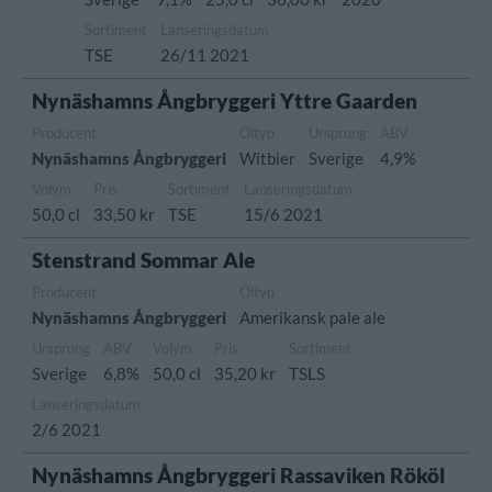
Sortiment
Lanseringsdatum
TSE
26/11 2021
Nynäshamns Ångbryggeri Yttre Gaarden
Producent
Öltyp
Ursprung
ABV
Nynäshamns Ångbryggeri
Witbier
Sverige
4,9%
Volym
Pris
Sortiment
Lanseringsdatum
50,0 cl
33,50 kr
TSE
15/6 2021
Stenstrand Sommar Ale
Producent
Öltyp
Nynäshamns Ångbryggeri
Amerikansk pale ale
Ursprung
ABV
Volym
Pris
Sortiment
Sverige
6,8%
50,0 cl
35,20 kr
TSLS
Lanseringsdatum
2/6 2021
Nynäshamns Ångbryggeri Rassaviken Rököl