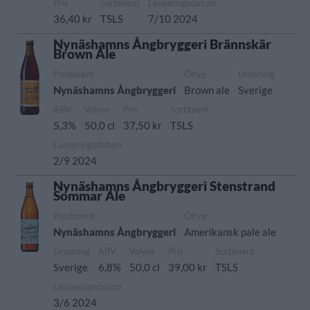
Pris
Sortiment
Lanseringsdatum
36,40 kr
TSLS
7/10 2024
Nynäshamns Ångbryggeri Brännskär
Brown Ale
Producent
Öltyp
Ursprung
Nynäshamns Ångbryggeri
Brown ale
Sverige
ABV
Volym
Pris
Sortiment
5,3%
50,0 cl
37,50 kr
TSLS
Lanseringsdatum
2/9 2024
Nynäshamns Ångbryggeri Stenstrand
Sommar Ale
Producent
Öltyp
Nynäshamns Ångbryggeri
Amerikansk pale ale
Ursprung
ABV
Volym
Pris
Sortiment
Sverige
6,8%
50,0 cl
39,00 kr
TSLS
Lanseringsdatum
3/6 2024