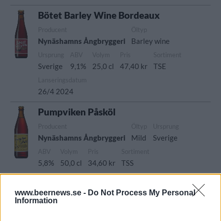
Bötet Barley Wine Bordeaux
Producent
Öltyp
Nynäshamns Ångbryggeri
Barley wine
Ursprung
ABV
Volym
Pris
Sortiment
Sverige
9,1%
25,0 cl
47,40 kr
TSE
Lanseringsdatum
26/4 2024
Pumpviken Påsköl
Producent
Öltyp
Ursprung
Nynäshamns Ångbryggeri
Mild
Sverige
ABV
Volym
Pris
Sortiment
5,8%
50,0 cl
34,60 kr
TSS
Lanseringsdatum
11/3 2024
www.beernews.se -
Do Not Process My Personal
Information
Hafsudden Wee Heavy Ale