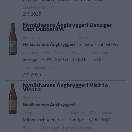
Lanseringsdatum
2/5 2025
Nynäshamns Ångbryggeri Danziger
Gatt Dubbel IPA
Producent
Öltyp
Nynäshamns Ångbryggeri
Imperial/Dubbel IPA
Ursprung
ABV
Volym
Pris
Sortiment
Sverige
9,3%
33,0 cl
37,80 kr
TSLS
Lanseringsdatum
7/4 2025
Nynäshamns Ångbryggeri Visit to
Vienna
Producent
Nynäshamns Ångbryggeri
Öltyp
Ursprung
ABV
Volym
Märzen och wienerstil
Sverige
5,3%
50,0 cl
Pris
Sortiment
Lanseringsdatum