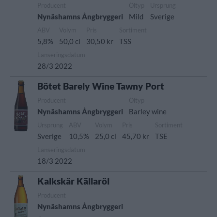
Producent
Öltyp
Ursprung
Nynäshamns Ångbryggeri
Mild
Sverige
ABV
Volym
Pris
Sortiment
5,8%
50,0 cl
30,50 kr
TSS
Lanseringsdatum
28/3 2022
Bötet Barely Wine Tawny Port
Producent
Öltyp
Nynäshamns Ångbryggeri
Barley wine
Ursprung
ABV
Volym
Pris
Sortiment
Sverige
10,5%
25,0 cl
45,70 kr
TSE
Lanseringsdatum
18/3 2022
Kalkskär Källaröl
Producent
Nynäshamns Ångbryggeri