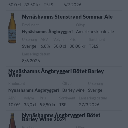
50,0 cl
33,50 kr
TSLS
6/7 2026
Nynäshamns Stenstrand Sommar Ale
Producent
Öltyp
Nynäshamns Ångbryggeri
Amerikansk pale ale
Ursprung
ABV
Volym
Pris
Sortiment
Sverige
6,8%
50,0 cl
38,00 kr
TSLS
Lanseringsdatum
8/6 2026
Nynäshamns Ångbryggeri Bötet Barley
Wine
Producent
Öltyp
Ursprung
Nynäshamns Ångbryggeri
Barley wine
Sverige
ABV
Volym
Pris
Sortiment
Lanseringsdatum
10,0%
33,0 cl
59,90 kr
TSE
27/3 2026
Nynäshamns Ångbryggeri Bötet
Barley Wine 2024
Producent
Öltyp