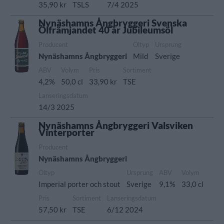
35,90 kr
TSLS
7/4 2025
Nynäshamns Ångbryggeri Svenska
Ölfrämjandet 40 år Jubileumsöl
Producent
Öltyp
Ursprung
Nynäshamns Ångbryggeri
Mild
Sverige
ABV
Volym
Pris
Sortiment
4,2%
50,0 cl
33,90 kr
TSE
Lanseringsdatum
14/3 2025
Nynäshamns Ångbryggeri Valsviken
Vinterporter
Producent
Nynäshamns Ångbryggeri
Öltyp
Ursprung
ABV
Volym
Imperial porter och stout
Sverige
9,1%
33,0 cl
Pris
Sortiment
Lanseringsdatum
57,50 kr
TSE
6/12 2024