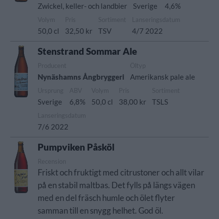
Zwickel, keller- och landbier
Sverige
4,6%
Volym
Pris
Sortiment
Lanseringsdatum
50,0 cl
32,50 kr
TSV
4/7 2022
Stenstrand Sommar Ale
Producent
Öltyp
Nynäshamns Ångbryggeri
Amerikansk pale ale
Ursprung
ABV
Volym
Pris
Sortiment
Sverige
6,8%
50,0 cl
38,00 kr
TSLS
Lanseringsdatum
7/6 2022
Pumpviken Påsköl
Recension
Friskt och fruktigt med citrustoner och allt vilar
på en stabil maltbas. Det fylls på längs vägen
med en del fräsch humle och ölet flyter
samman till en snygg helhet. God öl.