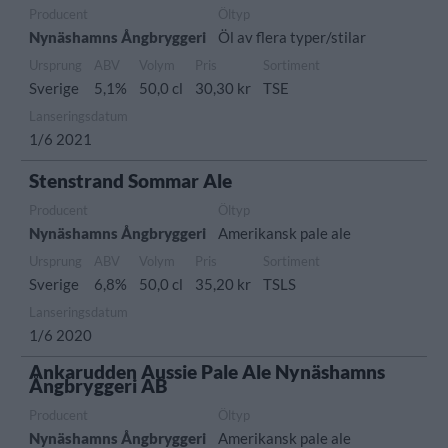
Producent
Öltyp
Nynäshamns Ångbryggeri
Öl av flera typer/stilar
Ursprung
ABV
Volym
Pris
Sortiment
Sverige
5,1%
50,0 cl
30,30 kr
TSE
Lanseringsdatum
1/6 2021
Stenstrand Sommar Ale
Producent
Öltyp
Nynäshamns Ångbryggeri
Amerikansk pale ale
Ursprung
ABV
Volym
Pris
Sortiment
Sverige
6,8%
50,0 cl
35,20 kr
TSLS
Lanseringsdatum
1/6 2020
Ankarudden Aussie Pale Ale Nynäshamns
Ångbryggeri AB
Producent
Öltyp
Nynäshamns Ångbryggeri
Amerikansk pale ale