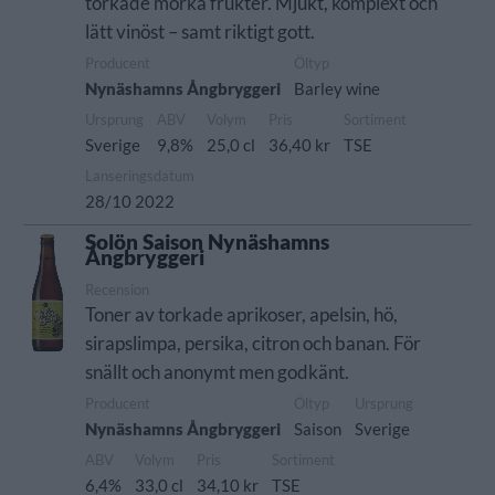
torkade mörka frukter. Mjukt, komplext och
lätt vinöst – samt riktigt gott.
Producent
Öltyp
Nynäshamns Ångbryggeri
Barley wine
Ursprung
ABV
Volym
Pris
Sortiment
Sverige
9,8%
25,0 cl
36,40 kr
TSE
Lanseringsdatum
28/10 2022
Solön Saison Nynäshamns
Ångbryggeri
Recension
Toner av torkade aprikoser, apelsin, hö,
sirapslimpa, persika, citron och banan. För
snällt och anonymt men godkänt.
Producent
Öltyp
Ursprung
Nynäshamns Ångbryggeri
Saison
Sverige
ABV
Volym
Pris
Sortiment
6,4%
33,0 cl
34,10 kr
TSE