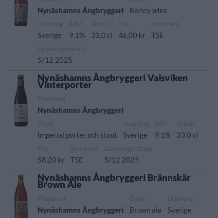
Nynäshamns Ångbryggeri
Barley wine
Ursprung
ABV
Volym
Pris
Sortiment
Sverige
9,1%
33,0 cl
46,00 kr
TSE
Lanseringsdatum
5/12 2025
Nynäshamns Ångbryggeri Valsviken
Vinterporter
Producent
Nynäshamns Ångbryggeri
Öltyp
Ursprung
ABV
Volym
Imperial porter och stout
Sverige
9,1%
33,0 cl
Pris
Sortiment
Lanseringsdatum
58,20 kr
TSE
5/12 2025
Nynäshamns Ångbryggeri Brännskär
Brown Ale
Producent
Öltyp
Ursprung
Nynäshamns Ångbryggeri
Brown ale
Sverige