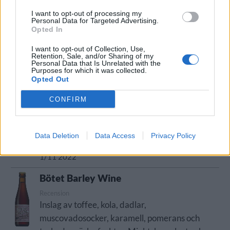
Nynäshamns Ångbryggeri
I want to opt-out of processing my
Öltyp
Ursprung
ABV
Volym
Personal Data for Targeted Advertising.
Opted In
Imperial porter och stout
Sverige
9,1%
25,0 cl
Pris
Sortiment
Lanseringsdatum
I want to opt-out of Collection, Use,
43,30 kr
TSE
25/11 2022
Retention, Sale, and/or Sharing of my
Personal Data that Is Unrelated with the
Purposes for which it was collected.
Mysingen Midvinterbrygd
Opted Out
Producent
Öltyp
CONFIRM
Nynäshamns Ångbryggeri
Smaksatt/kryddad öl
Ursprung
ABV
Volym
Pris
Sortiment
Sverige
6,0%
50,0 cl
34,00 kr
TSS
Data Deletion
Data Access
Privacy Policy
Lanseringsdatum
1/11 2022
Bötet Barley Wine
Recension
Inslag av toffee, kola, dadlar,
muscovadosocker, karamell, pomerans och