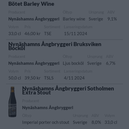
Bötet Barley Wine
Producent
Öltyp
Ursprung
ABV
Nynäshamns Ångbryggeri
Barley wine
Sverige
9,1%
Volym
Pris
Sortiment
Lanseringsdatum
33,0 cl
46,00 kr
TSE
15/11 2024
Nynäshamns Ångbryggeri Bruksviken
Bocköl
Producent
Öltyp
Ursprung
ABV
Nynäshamns Ångbryggeri
Ljus bocköl
Sverige
6,7%
Volym
Pris
Sortiment
Lanseringsdatum
50,0 cl
39,50 kr
TSLS
4/11 2024
Nynäshamns Ångbryggeri Sotholmen
Extra Stout
Producent
Nynäshamns Ångbryggeri
Öltyp
Ursprung
ABV
Volym
Imperial porter och stout
Sverige
8,0%
33,0 cl