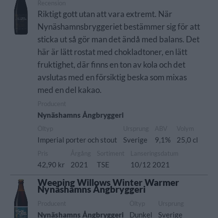
Recension
Riktigt gott utan att vara extremt. När
Nynäshamnsbryggeriet bestämmer sig för att
sticka ut så gör man det ändå med balans. Det
här är lätt rostat med chokladtoner, en lätt
fruktighet, där finns en ton av kola och det
avslutas med en försiktig beska som mixas
med en del kakao.
Producent
Nynäshamns Ångbryggeri
Öltyp
Ursprung
ABV
Volym
Imperial porter och stout
Sverige
9,1%
25,0 cl
Pris
Årgång
Sortiment
Lanseringsdatum
42,90 kr
2021
TSE
10/12 2021
Weeping Willows Winter Warmer
Nynäshamns Ångbryggeri
Producent
Öltyp
Ursprung
Nynäshamns Ångbryggeri
Dunkel
Sverige