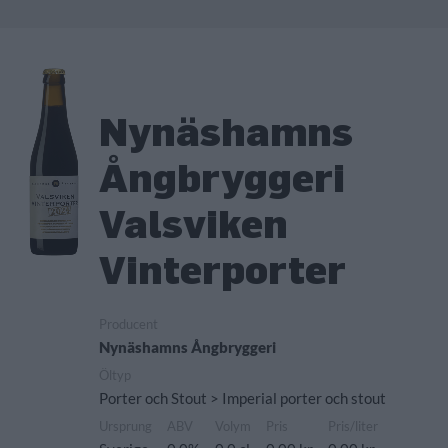
Nynäshamns
Ångbryggeri
Valsviken
Vinterporter
Producent
Nynäshamns Ångbryggeri
Öltyp
Porter och Stout > Imperial porter och stout
Ursprung
ABV
Volym
Pris
Pris/liter