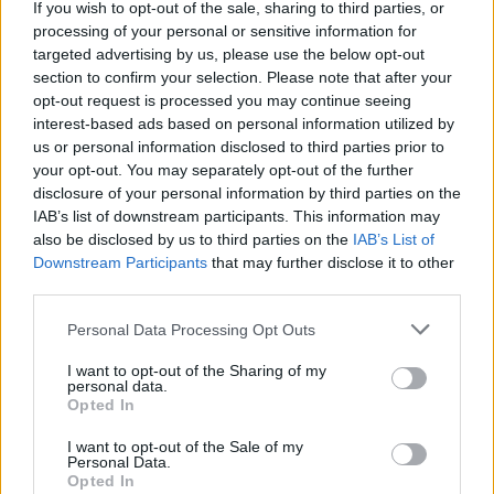
Recension
If you wish to opt-out of the sale, sharing to third parties, or
Komplext och välbalanserat med smaker av
processing of your personal or sensitive information for
targeted advertising by us, please use the below opt-out
romrussin, knäck, torkade mörka frukter,
section to confirm your selection. Please note that after your
kakao, apelsinmarmelad, muscovadosocker,
opt-out request is processed you may continue seeing
portvin och plommon. Världsklass!
interest-based ads based on personal information utilized by
us or personal information disclosed to third parties prior to
Producent
Öltyp
Ursprung
your opt-out. You may separately opt-out of the further
Nynäshamns Ångbryggeri
Old ale
Sverige
disclosure of your personal information by third parties on the
ABV
Volym
Pris
Sortiment
IAB’s list of downstream participants. This information may
13,0%
33,0 cl
45,50 kr
TSE
also be disclosed by us to third parties on the
IAB’s List of
Lanseringsdatum
Downstream Participants
that may further disclose it to other
9/12 2022
third parties.
Valsviken Vinterporter
Personal Data Processing Opt Outs
Recension
I want to opt-out of the Sharing of my
Mjukt och balanserat med brända toner, samt
personal data.
Opted In
kakao, espressokaffe, kavring, soja, lakrits och
russin. Klart gott!
I want to opt-out of the Sale of my
Personal Data.
Producent
Opted In