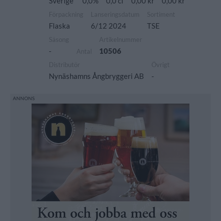
Sverige
0,0%
0,0 cl
0,00 kr
0,00 kr
Förpackning
Lanseringsdatum
Sortiment
Flaska
6/12 2024
TSE
Säsong
Artikelnummer
-
10506
Antal
Distributör
Övrigt
Nynäshamns Ångbryggeri AB
-