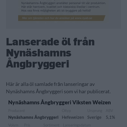
Lanserade öl från
Nynäshamns
Ångbryggeri
Här är alla öl samlade från lanseringar av
Nynäshamns Ångbryggeri som vi har publicerat.
Nynäshamns Ångbryggeri Viksten Weizen
Producent
Öltyp
Ursprung
ABV
Nynäshamns Ångbryggeri
Hefeweizen
Sverige
5,1%
Volym
Pris
Sortiment
Lanseringsdatum