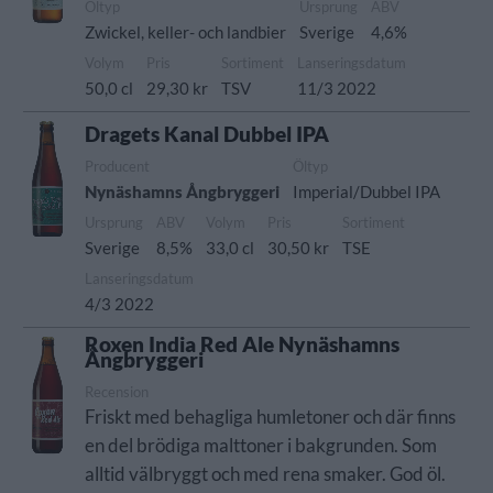
Öltyp
Ursprung
ABV
Zwickel, keller- och landbier
Sverige
4,6%
Volym
Pris
Sortiment
Lanseringsdatum
50,0 cl
29,30 kr
TSV
11/3 2022
Dragets Kanal Dubbel IPA
Producent
Öltyp
Nynäshamns Ångbryggeri
Imperial/Dubbel IPA
Ursprung
ABV
Volym
Pris
Sortiment
Sverige
8,5%
33,0 cl
30,50 kr
TSE
Lanseringsdatum
4/3 2022
Roxen India Red Ale Nynäshamns
Ångbryggeri
Recension
Friskt med behagliga humletoner och där finns
en del brödiga malttoner i bakgrunden. Som
alltid välbryggt och med rena smaker. God öl.