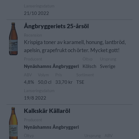
Lanseringsdatum
21/10 2022
Ångbryggeriets 25-årsöl
Recension
Krispiga toner av karamell, honung, lantbröd,
apelsin, grapefrukt och örter. Mycket gott!
Producent
Öltyp
Ursprung
Nynäshamns Ångbryggeri
Kölsch
Sverige
ABV
Volym
Pris
Sortiment
4,8%
50,0 cl
33,70 kr
TSE
Lanseringsdatum
19/8 2022
Kalkskär Källaröl
Producent
Nynäshamns Ångbryggeri
Öltyp
Ursprung
ABV