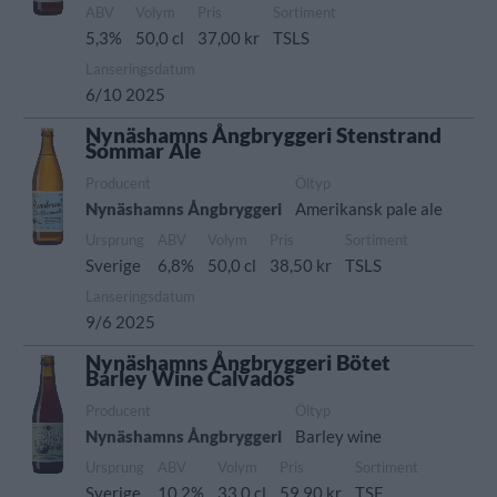
ABV
Volym
Pris
Sortiment
5,3%
50,0 cl
37,00 kr
TSLS
Lanseringsdatum
6/10 2025
Nynäshamns Ångbryggeri Stenstrand
Sommar Ale
Producent
Öltyp
Nynäshamns Ångbryggeri
Amerikansk pale ale
Ursprung
ABV
Volym
Pris
Sortiment
Sverige
6,8%
50,0 cl
38,50 kr
TSLS
Lanseringsdatum
9/6 2025
Nynäshamns Ångbryggeri Bötet
Barley Wine Calvados
Producent
Öltyp
Nynäshamns Ångbryggeri
Barley wine
Ursprung
ABV
Volym
Pris
Sortiment
Sverige
10,2%
33,0 cl
59,90 kr
TSE