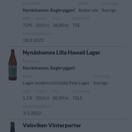
Producent
Öltyp
Ursprung
Nynäshamns Ångbryggeri
Amber ale
Sverige
ABV
Volym
Pris
Sortiment
7,0%
50,0 cl
36,00 kr
TSE
Lanseringsdatum
18/2 2022
Nynäshamns Lilla Hawaii Lager
Producent
Nynäshamns Ångbryggeri
Öltyp
Ursprung
Lager modern stil/India Pale Lager
Sverige
ABV
Volym
Pris
Sortiment
5,1%
50,0 cl
30,90 kr
TSLS
Lanseringsdatum
3/1 2022
Valsviken Vinterporter