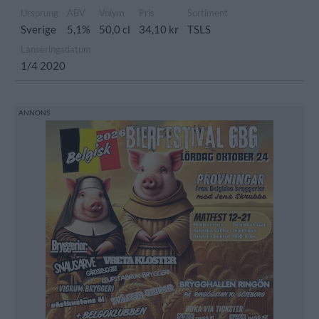
Ursprung
ABV
Volym
Pris
Sortiment
Sverige
5,1%
50,0 cl
34,10 kr
TSLS
Lanseringsdatum
1/4 2020