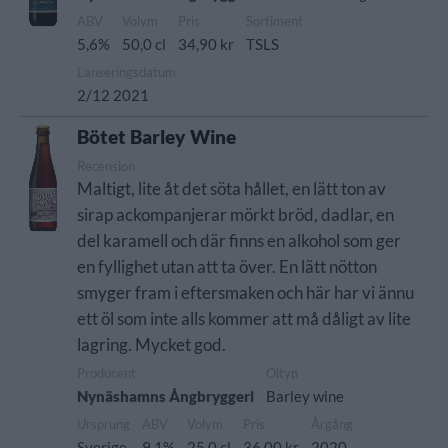
ABV
Volym
Pris
Sortiment
5,6%
50,0 cl
34,90 kr
TSLS
Lanseringsdatum
2/12 2021
Bötet Barley Wine
Recension
Maltigt, lite åt det söta hållet, en lätt ton av
sirap ackompanjerar mörkt bröd, dadlar, en
del karamell och där finns en alkohol som ger
en fyllighet utan att ta över. En lätt nötton
smyger fram i eftersmaken och här har vi ännu
ett öl som inte alls kommer att må dåligt av lite
lagring. Mycket god.
Producent
Öltyp
Nynäshamns Ångbryggeri
Barley wine
Ursprung
ABV
Volym
Pris
Årgång
Sverige
9,1%
25,0 cl
36,00 kr
2020