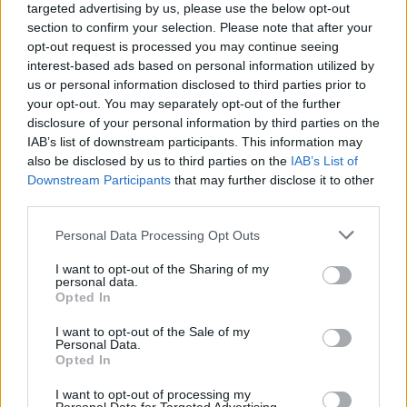
targeted advertising by us, please use the below opt-out
Komplex och fyllig med smaker av knäck,
section to confirm your selection. Please note that after your
tallbarr, fruktkaka, karamell, torkade fikon,
opt-out request is processed you may continue seeing
pekannötter, apelsin och kryddor. Rejäl beska.
interest-based ads based on personal information utilized by
Mycket gott!
us or personal information disclosed to third parties prior to
your opt-out. You may separately opt-out of the further
Producent
Öltyp
Ursprung
disclosure of your personal information by third parties on the
Stone Brewing Escondido
Strong ale
USA
IAB’s list of downstream participants. This information may
ABV
Volym
Pris
Sortiment
also be disclosed by us to third parties on the
IAB’s List of
10,5%
65,0 cl
89,00 kr
TSV
Downstream Participants
that may further disclose it to other
third parties.
Lanseringsdatum
14/10 2022
Personal Data Processing Opt Outs
Stone Dayfall Belgian White
I want to opt-out of the Sharing of my
personal data.
Recension
Opted In
Fräscht, mjukt och gräddigt med inslag av
bergamott, apelsin, koriander, vetebröd, hö
I want to opt-out of the Sale of my
Personal Data.
och citron. Somrigt och gott.
Opted In
Producent
Öltyp
Ursprung
I want to opt-out of processing my
Stone Brewing Escondido
Witbier
USA