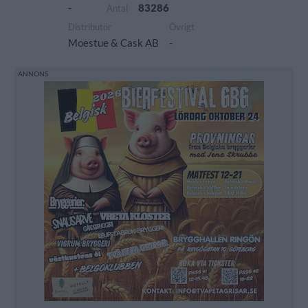
-
83286
Antal
Distributör
Övrigt
Moestue & Cask AB
-