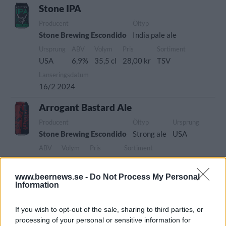
Stone IPA
Producent
Öltyp
Stone Brewing Escondido
India pale ale
Ursprung
ABV
Volym
Pris
Sortiment
USA
6,9%
35,5 cl
28,00 kr
TSV
Lanseringsdatum
16/2 2024
Arrogant Bastard Ale
Producent
Öltyp
Ursprung
Stone Brewing Escondido
Strong ale
USA
ABV
Volym
Pris
Sortiment
7,2%
47,3 cl
39,90 kr
TSV
Lanseringsdatum
www.beernews.se -
Do Not Process My Personal
Information
9/2 2024
Double Bastard Ale Stone Brewing
If you wish to opt-out of the sale, sharing to third parties, or
processing of your personal or sensitive information for
Recension