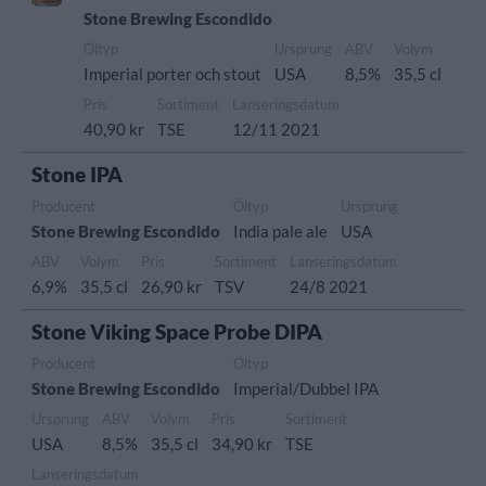
Stone Brewing Escondido
Öltyp
Ursprung
ABV
Volym
Imperial porter och stout
USA
8,5%
35,5 cl
Pris
Sortiment
Lanseringsdatum
40,90 kr
TSE
12/11 2021
Stone IPA
Producent
Öltyp
Ursprung
Stone Brewing Escondido
India pale ale
USA
ABV
Volym
Pris
Sortiment
Lanseringsdatum
6,9%
35,5 cl
26,90 kr
TSV
24/8 2021
Stone Viking Space Probe DIPA
Producent
Öltyp
Stone Brewing Escondido
Imperial/Dubbel IPA
Ursprung
ABV
Volym
Pris
Sortiment
USA
8,5%
35,5 cl
34,90 kr
TSE
Lanseringsdatum