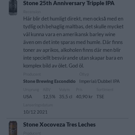
Stone 25th Anniversary Tripple IPA
Recension
Här blir det humligt direkt, men också med en
tydlig och behaglig maltbas, det skulle mycket
väl kunna vara en amerikansk barley wine
även om det inte sparas med humle. Där finns
toner av aprikos, alkoholen finns där men blir
inte speciellt besvärande utan skapar bara en
komplex bild av ölet. God öl.
Producent
Öltyp
Stone Brewing Escondido
Imperial/Dubbel IPA
Ursprung
ABV
Volym
Pris
Sortiment
USA
12,5%
35,5 cl
40,90 kr
TSE
Lanseringsdatum
10/12 2021
Stone Xocoveza Tres Leches
Producent