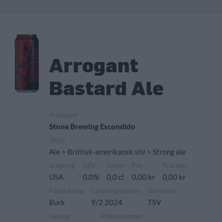
Arrogant
Bastard Ale
Producent
Stone Brewing Escondido
Öltyp
Ale > Brittisk-amerikansk stil > Strong ale
Ursprung
ABV
Volym
Pris
Pris/liter
USA
0,0%
0,0 cl
0,00 kr
0,00 kr
Förpackning
Lanseringsdatum
Sortiment
Burk
9/2 2024
TSV
Säsong
Artikelnummer