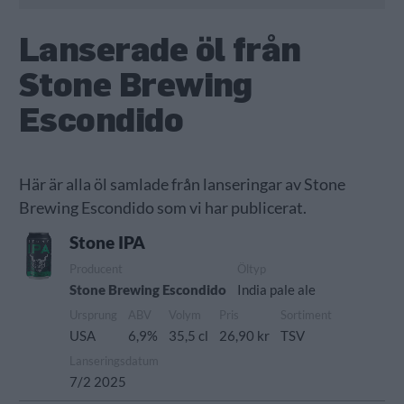
Lanserade öl från
Stone Brewing
Escondido
Här är alla öl samlade från lanseringar av Stone
Brewing Escondido som vi har publicerat.
Stone IPA
Producent
Öltyp
Stone Brewing Escondido
India pale ale
Ursprung
ABV
Volym
Pris
Sortiment
USA
6,9%
35,5 cl
26,90 kr
TSV
Lanseringsdatum
7/2 2025