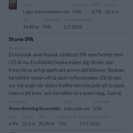
Öltyp
Ursprung
ABV
Volym
Lager internationell stil
USA
4,7%
35,5 cl
Pris
Sortiment
Lanseringsdatum
14,90 kr
FSN
1/3 2022
Stone IPA
Recension
En klassisk amerikansk västkust-IPA som funnits med
i 25 år nu. En distinkt beska möter dig direkt, där
finns citrus och grapefrukt och en del hötoner. Beskan
fortsätter sedan att ta plats i eftersmaken. Ett öl som
var bärande när södra Kalifornien började att ta plats
inom craft beer, och det håller bra även i dag. God öl.
Producent
Öltyp
Ursprung
Stone Brewing Escondido
India pale ale
USA
ABV
Volym
Pris
Sortiment
Lanseringsdatum
6,9%
35,5 cl
25,90 kr
TSV
21/1 2022