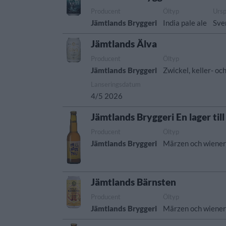
Producent
Öltyp
Urs
Jämtlands Bryggeri
India pale ale
Sve
Jämtlands Älva
Producent
Öltyp
Jämtlands Bryggeri
Zwickel, keller- oc
Lanseringsdatum
4/5 2026
Jämtlands Bryggeri En lager till
Producent
Öltyp
Jämtlands Bryggeri
Märzen och wiener
Jämtlands Bärnsten
Producent
Öltyp
Jämtlands Bryggeri
Märzen och wiener