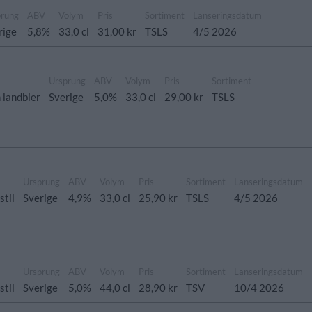
prung
ABV
Volym
Pris
Sortiment
Lanseringsdatum
rige
5,8%
33,0 cl
31,00 kr
TSLS
4/5 2026
Ursprung
ABV
Volym
Pris
Sortiment
h landbier
Sverige
5,0%
33,0 cl
29,00 kr
TSLS
Ursprung
ABV
Volym
Pris
Sortiment
Lanseringsdatum
stil
Sverige
4,9%
33,0 cl
25,90 kr
TSLS
4/5 2026
Ursprung
ABV
Volym
Pris
Sortiment
Lanseringsdatum
stil
Sverige
5,0%
44,0 cl
28,90 kr
TSV
10/4 2026