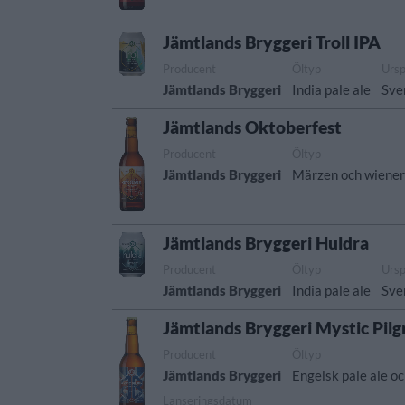
Jämtlands Bryggeri Troll IPA
Producent
Öltyp
Urs
Jämtlands Bryggeri
India pale ale
Sve
Jämtlands Oktoberfest
Producent
Öltyp
Jämtlands Bryggeri
Märzen och wiener
Jämtlands Bryggeri Huldra
Producent
Öltyp
Urs
Jämtlands Bryggeri
India pale ale
Sve
Jämtlands Bryggeri Mystic Pilg
Producent
Öltyp
Jämtlands Bryggeri
Engelsk pale ale oc
Lanseringsdatum