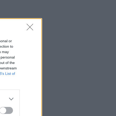
sonal or
ection to
ou may
 personal
out of the
 downstream
B’s List of