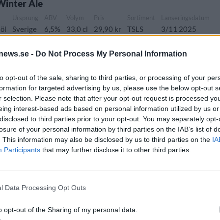
Winter Ale
Ursprung
ABV
Volym
Pris
Sortiment
Lanseringsdatum
öl
Sverige
6,5%
33,0 cl
29,90 kr
TSLS
3/11 2025
news.se -
Do Not Process My Personal Information
to opt-out of the sale, sharing to third parties, or processing of your per
Ursprung
ABV
Volym
Pris
Sortiment
Lanseringsdatum
formation for targeted advertising by us, please use the below opt-out s
stil
Sverige
6,0%
33,0 cl
26,90 kr
TSLS
8/9 2025
r selection. Please note that after your opt-out request is processed y
eing interest-based ads based on personal information utilized by us or
disclosed to third parties prior to your opt-out. You may separately opt-
losure of your personal information by third parties on the IAB’s list of
. This information may also be disclosed by us to third parties on the
IA
ung
ABV
Volym
Pris
Sortiment
Lanseringsdatum
Participants
that may further disclose it to other third parties.
ge
4,7%
33,0 cl
28,90 kr
TSLS
9/6 2025
l Data Processing Opt Outs
Ursprung
ABV
Volym
Pris
Sortiment
Lanseringsdatum
Sverige
6,6%
33,0 cl
29,90 kr
TSLS
3/2 2025
o opt-out of the Sharing of my personal data.