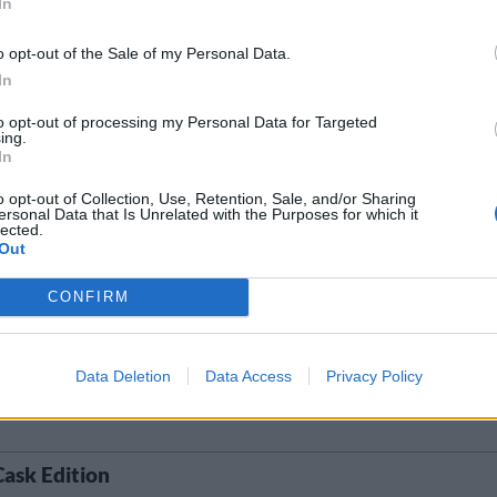
In
o opt-out of the Sale of my Personal Data.
In
Ursprung
ABV
Volym
Pris
Sortiment
Lanseringsdatum
öl
Sverige
6,5%
33,0 cl
29,90 kr
TSLS
1/11 2024
to opt-out of processing my Personal Data for Targeted
ing.
In
o opt-out of Collection, Use, Retention, Sale, and/or Sharing
ersonal Data that Is Unrelated with the Purposes for which it
Ursprung
ABV
Volym
Pris
Sortiment
Lanseringsdatum
lected.
Out
stil
Sverige
6,0%
33,0 cl
26,90 kr
TSLS
2/9 2024
CONFIRM
prung
ABV
Volym
Pris
Sortiment
Lanseringsdatum
Data Deletion
Data Access
Privacy Policy
rige
5,1%
33,0 cl
26,90 kr
TSLS
6/5 2024
Cask Edition