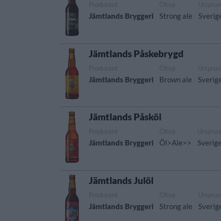
Producent
Öltyp
Urspru
Jämtlands Bryggeri
Strong ale
Sverig
Jämtlands Påskebrygd
Producent
Öltyp
Ursprun
Jämtlands Bryggeri
Brown ale
Sverig
Jämtlands Påsköl
Producent
Öltyp
Ursprun
Jämtlands Bryggeri
Öl>Ale>>
Sverig
Jämtlands Julöl
Producent
Öltyp
Urspru
Jämtlands Bryggeri
Strong ale
Sverig