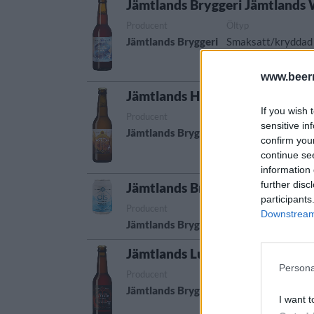
Jämtlands Bryggeri Jämtlands 
Producent
Öltyp
Jämtlands Bryggeri
Smaksatt/kryddad 
www.beer
Jämtlands Höstlager
If you wish 
Producent
Öltyp
sensitive in
Jämtlands Bryggeri
Märzen och wiener
confirm you
continue se
information 
further disc
Jämtlands Bryggeri Dis
participants
Producent
Öltyp
Urspr
Downstream 
Jämtlands Bryggeri
Session IPA
Sveri
Jämtlands Lucifer
Persona
Producent
Öltyp
Jämtlands Bryggeri
Lager dubbelbock
I want t