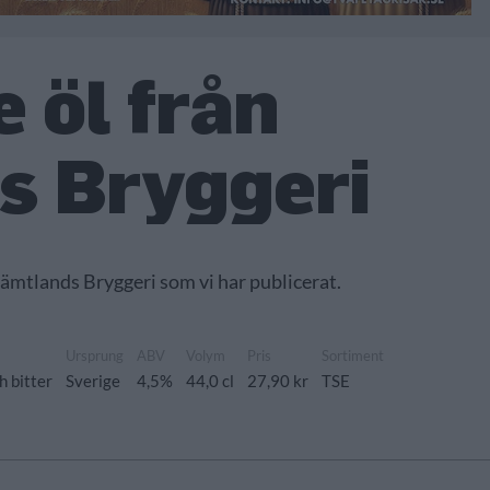
 öl från
s Bryggeri
 Jämtlands Bryggeri som vi har publicerat.
Ursprung
ABV
Volym
Pris
Sortiment
h bitter
Sverige
4,5%
44,0 cl
27,90 kr
TSE