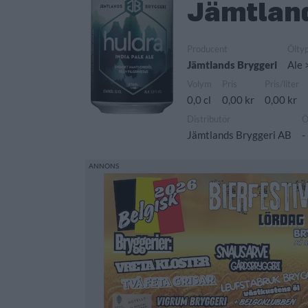
Jämtland
Producent
Ölty
Jämtlands Bryggeri
Ale 
Volym
Pris
Pris/liter
0,0 cl
0,00 kr
0,00 kr
Distributör
Ö
Jämtlands Bryggeri AB
-