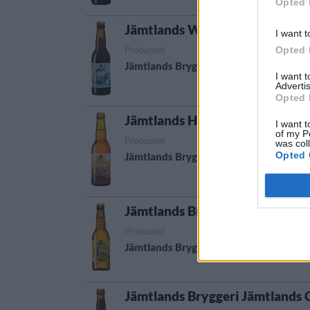
Opted 
Jämtlands Winter Ale
I want t
Opted 
Producent
Öltyp
Jämtlands Bryggeri
Smaksatt/kryddad 
I want 
Advertis
Opted 
Jämtlands Höstlager
I want t
of my P
Producent
Öltyp
was col
Opted 
Jämtlands Bryggeri
Märzen och wiener
Jämtlands Bryggeri Ananas IPA
Producent
Öltyp
Urs
Jämtlands Bryggeri
India pale ale
Sve
Jämtlands Bryggeri Jämtlands 