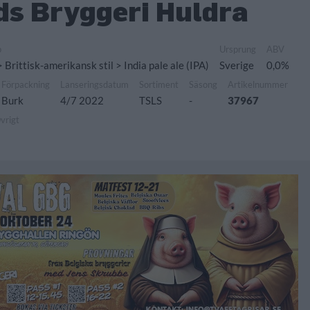
s Bryggeri Huldra
p
Ursprung
ABV
> Brittisk-amerikansk stil > India pale ale (IPA)
Sverige
0,0%
Förpackning
Lanseringsdatum
Sortiment
Säsong
Artikelnummer
Burk
4/7 2022
TSLS
-
37967
vrigt