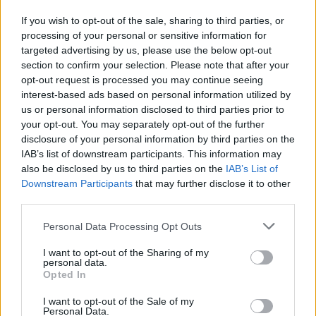
Öltyp
Ursprung
ABV
Volym
If you wish to opt-out of the sale, sharing to third parties, or
Lager internationell stil
Sverige
5,0%
33,0 cl
processing of your personal or sensitive information for
Pris
Sortiment
Lanseringsdatum
targeted advertising by us, please use the below opt-out
25,90 kr
TSLS
1/7 2024
section to confirm your selection. Please note that after your
opt-out request is processed you may continue seeing
Prins Katts Hantverksöl The Eagle
interest-based ads based on personal information utilized by
Session IPA
us or personal information disclosed to third parties prior to
Producent
Öltyp
Ursprung
your opt-out. You may separately opt-out of the further
Prins Katts Hantverksöl
Session IPA
Sverige
disclosure of your personal information by third parties on the
IAB’s list of downstream participants. This information may
ABV
Volym
Pris
Sortiment
also be disclosed by us to third parties on the
IAB’s List of
4,5%
33,0 cl
29,90 kr
TSLS
Downstream Participants
that may further disclose it to other
Lanseringsdatum
third parties.
3/6 2024
Personal Data Processing Opt Outs
Prins Katts Hantverksöl Tuttifrukti
Imperial Pineapple Milkshake Sour Ale
I want to opt-out of the Sharing of my
personal data.
Producent
Öltyp
Opted In
Prins Katts Hantverksöl
Övrig syrlig öl
Ursprung
ABV
Volym
Pris
Sortiment
I want to opt-out of the Sale of my
Personal Data.