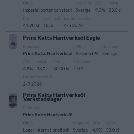
Öltyp
Ursprung
ABV
Volym
Imperial porter och stout
Sverige
9,0%
33,0 cl
Pris
Sortiment
Lanseringsdatum
49,90 kr
TSLS
4/5 2026
Prins Katts Hantverksöl Eagle
Producent
Öltyp
Ursprung
Prins Katts Hantverksöl
Session IPA
Sverige
ABV
Volym
Pris
Sortiment
4,8%
33,0 cl
30,00 kr
TSLS
Lanseringsdatum
2/3 2026
Prins Katts Hantverksöl
Verkstadslager
Producent
Prins Katts Hantverksöl
Öltyp
Ursprung
ABV
Volym
Lager internationell stil
Sverige
4,9%
33,0 cl