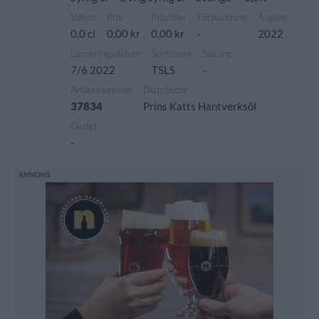
Volym
Pris
Pris/liter
Förpackning
Årgång
0,0 cl
0,00 kr
0,00 kr
-
2022
Lanseringsdatum
Sortiment
Säsong
7/6 2022
TSLS
-
Artikelnummer
Distributör
37834
Prins Katts Hantverksöl
Övrigt
-