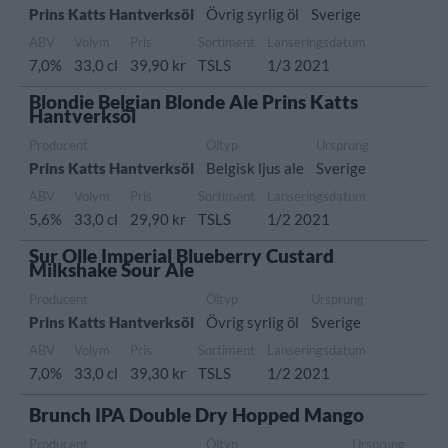
Prins Katts Hantverksöl
Övrig syrlig öl
Sverige
ABV
Volym
Pris
Sortiment
Lanseringsdatum
7,0%
33,0 cl
39,90 kr
TSLS
1/3 2021
Blondie Belgian Blonde Ale Prins Katts
Hantverksöl
Producent
Öltyp
Ursprung
Prins Katts Hantverksöl
Belgisk ljus ale
Sverige
ABV
Volym
Pris
Sortiment
Lanseringsdatum
5,6%
33,0 cl
29,90 kr
TSLS
1/2 2021
Sur Olle Imperial Blueberry Custard
Milkshake Sour Ale
Producent
Öltyp
Ursprung
Prins Katts Hantverksöl
Övrig syrlig öl
Sverige
ABV
Volym
Pris
Sortiment
Lanseringsdatum
7,0%
33,0 cl
39,30 kr
TSLS
1/2 2021
Brunch IPA Double Dry Hopped Mango
Producent
Öltyp
Ursprung