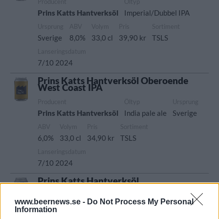
Producent
Öltyp
Prins Katts Hantverksöl
Imperial/Dubbel IPA
Ursprung
ABV
Volym
Pris
Sortiment
Sverige
8,0%
33,0 cl
39,90 kr
TSLS
Lanseringsdatum
7/10 2024
Prins Katts Hantverksöl Oberoende
West Coast IPA
Producent
Öltyp
Ursprung
Prins Katts Hantverksöl
India pale ale
Sverige
ABV
Volym
Pris
Sortiment
6,0%
33,0 cl
34,90 kr
TSLS
Lanseringsdatum
7/10 2024
Prins Katts Hantverksöl
Verkstadslager
www.beernews.se -
Do Not Process My Personal
Producent
Information
Prins Katts Hantverksöl