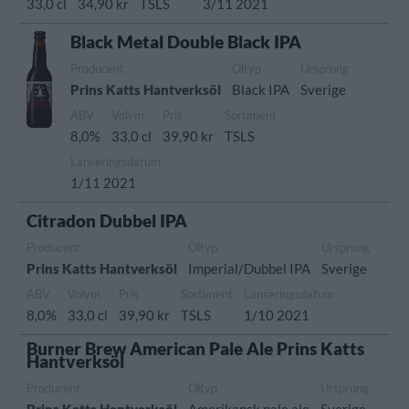
33,0 cl
34,90 kr
TSLS
3/11 2021
Black Metal Double Black IPA
Producent
Öltyp
Ursprung
Prins Katts Hantverksöl
Black IPA
Sverige
ABV
Volym
Pris
Sortiment
8,0%
33,0 cl
39,90 kr
TSLS
Lanseringsdatum
1/11 2021
Citradon Dubbel IPA
Producent
Öltyp
Ursprung
Prins Katts Hantverksöl
Imperial/Dubbel IPA
Sverige
ABV
Volym
Pris
Sortiment
Lanseringsdatum
8,0%
33,0 cl
39,90 kr
TSLS
1/10 2021
Burner Brew American Pale Ale Prins Katts
Hantverksöl
Producent
Öltyp
Ursprung