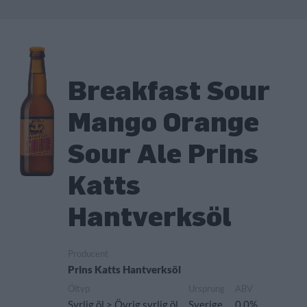
Breakfast Sour
Mango Orange
Sour Ale Prins
Katts
Hantverksöl
Producent
Prins Katts Hantverksöl
Öltyp
Ursprung
ABV
Syrlig öl > Övrig syrlig öl
Sverige
0,0%