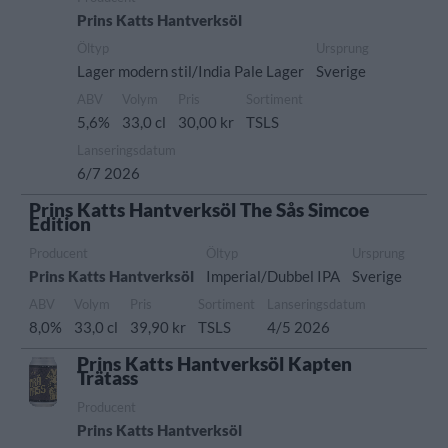
Prins Katts Hantverksöl
Öltyp
Ursprung
Lager modern stil/India Pale Lager
Sverige
ABV
Volym
Pris
Sortiment
5,6%
33,0 cl
30,00 kr
TSLS
Lanseringsdatum
6/7 2026
Prins Katts Hantverksöl The Sås Simcoe
Edition
Producent
Öltyp
Ursprung
Prins Katts Hantverksöl
Imperial/Dubbel IPA
Sverige
ABV
Volym
Pris
Sortiment
Lanseringsdatum
8,0%
33,0 cl
39,90 kr
TSLS
4/5 2026
Prins Katts Hantverksöl Kapten
Trätass
Producent
Prins Katts Hantverksöl