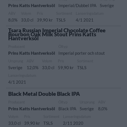
Prins Katts Hantverksöl
Imperial/Dubbel IPA
Sverige
ABV
Volym
Pris
Sortiment
Lanseringsdatum
8,0%
33,0 cl
39,90 kr
TSLS
4/1 2021
Tsara Russian Imperial Chocolate Coffee
Bourbon Oak Milk Stout Prins Katts
Hantverksöl
Producent
Öltyp
Prins Katts Hantverksöl
Imperial porter och stout
Ursprung
ABV
Volym
Pris
Sortiment
Sverige
12,0%
33,0 cl
59,90 kr
TSLS
Lanseringsdatum
4/1 2021
Black Metal Double Black IPA
Producent
Öltyp
Ursprung
ABV
Prins Katts Hantverksöl
Black IPA
Sverige
8,0%
Volym
Pris
Sortiment
Lanseringsdatum
33,0 cl
39,90 kr
TSLS
2/11 2020