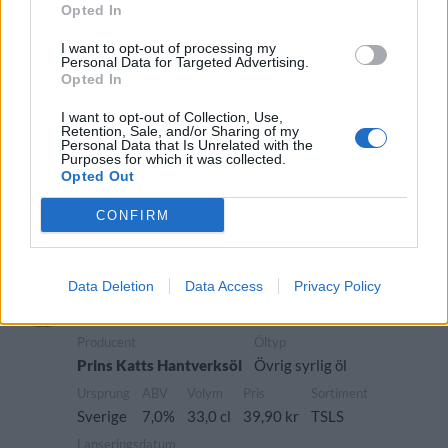
Sverige
7,0%
33,0 cl
39,90 kr
TSLS
Opted In
Lanseringsdatum
I want to opt-out of processing my
3/6 2024
Personal Data for Targeted Advertising.
Opted In
Prins Katts Hantverksöl Breakfast IPA
I want to opt-out of Collection, Use,
Producent
Öltyp
Ursprung
Retention, Sale, and/or Sharing of my
Personal Data that Is Unrelated with the
Prins Katts Hantverksöl
India pale ale
Sverige
Purposes for which it was collected.
ABV
Volym
Pris
Sortiment
Opted Out
5,5%
33,0 cl
34,90 kr
TSLS
CONFIRM
Lanseringsdatum
8/4 2024
Prins Katts Hantverksöl Sur-Olle
Data Deletion
Data Access
Privacy Policy
Imperial Blueberry Custard Milkshake
Sour Ale
Producent
Öltyp
Prins Katts Hantverksöl
Övrig syrlig öl
Ursprung
ABV
Volym
Pris
Sortiment
Sverige
7,0%
33,0 cl
39,90 kr
TSLS
Lanseringsdatum