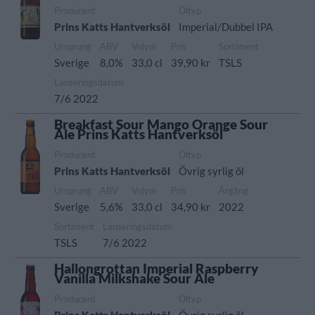
Producent
Öltyp
Prins Katts Hantverksöl
Imperial/Dubbel IPA
Ursprung
ABV
Volym
Pris
Sortiment
Sverige
8,0%
33,0 cl
39,90 kr
TSLS
Lanseringsdatum
7/6 2022
Breakfast Sour Mango Orange Sour
Ale Prins Katts Hantverksöl
Producent
Öltyp
Prins Katts Hantverksöl
Övrig syrlig öl
Ursprung
ABV
Volym
Pris
Årgång
Sverige
5,6%
33,0 cl
34,90 kr
2022
Sortiment
Lanseringsdatum
TSLS
7/6 2022
Hallongrottan Imperial Raspberry
Vanilla Milkshake Sour Ale
Producent
Öltyp