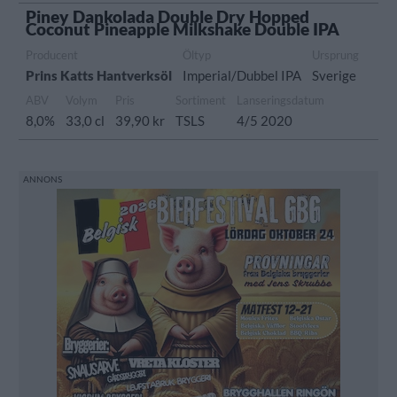
Piney Dankolada Double Dry Hopped
Coconut Pineapple Milkshake Double IPA
Producent
Öltyp
Ursprung
Prins Katts Hantverksöl
Imperial/Dubbel IPA
Sverige
ABV
Volym
Pris
Sortiment
Lanseringsdatum
8,0%
33,0 cl
39,90 kr
TSLS
4/5 2020