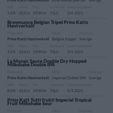
Prins Katts Hantverksöl
Amerikansk pale ale
Sverige
ABV
Volym
Pris
Sortiment
Lanseringsdatum
5,6%
33,0 cl
29,90 kr
TSLS
2/6 2021
Brewmance Belgian Tripel Prins Katts
Hantverksöl
Producent
Öltyp
Ursprung
Prins Katts Hantverksöl
Belgisk trippel
Sverige
ABV
Volym
Pris
Sortiment
Lanseringsdatum
9,5%
33,0 cl
39,90 kr
TSLS
3/5 2021
La Mosaic Sauce Double Dry Hopped
Milkshake Double IPA
Producent
Öltyp
Ursprung
Prins Katts Hantverksöl
Imperial/Dubbel IPA
Sverige
ABV
Volym
Pris
Sortiment
Lanseringsdatum
8,0%
33,0 cl
39,90 kr
TSLS
6/4 2021
Prins Katt Tutti frukti Imperial Tropical
Fruit Milkshake Sour
Producent
Öltyp
Ursprung