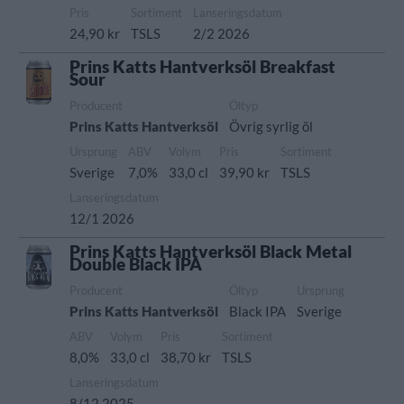
Pris
Sortiment
Lanseringsdatum
24,90 kr
TSLS
2/2 2026
Prins Katts Hantverksöl Breakfast
Sour
Producent
Öltyp
Prins Katts Hantverksöl
Övrig syrlig öl
Ursprung
ABV
Volym
Pris
Sortiment
Sverige
7,0%
33,0 cl
39,90 kr
TSLS
Lanseringsdatum
12/1 2026
Prins Katts Hantverksöl Black Metal
Double Black IPA
Producent
Öltyp
Ursprung
Prins Katts Hantverksöl
Black IPA
Sverige
ABV
Volym
Pris
Sortiment
8,0%
33,0 cl
38,70 kr
TSLS
Lanseringsdatum
8/12 2025