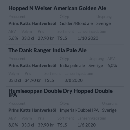
Hopped N Weiser American Golden Ale
Producent
Öltyp
Ursprung
Prins Katts Hantverksöl
Golden/Blond ale
Sverige
ABV
Volym
Pris
Sortiment
Lanseringsdatum
5,6%
33,0 cl
29,90 kr
TSLS
1/10 2020
The Dank Ranger India Pale Ale
Producent
Öltyp
Ursprung
ABV
Prins Katts Hantverksöl
India pale ale
Sverige
6,0%
Volym
Pris
Sortiment
Lanseringsdatum
33,0 cl
34,90 kr
TSLS
3/8 2020
Humlesoppan Double Dry Hopped Double
IPA
Producent
Öltyp
Ursprung
Prins Katts Hantverksöl
Imperial/Dubbel IPA
Sverige
ABV
Volym
Pris
Sortiment
Lanseringsdatum
8,0%
33,0 cl
39,90 kr
TSLS
1/6 2020