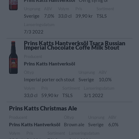
Prins Katts Hantverksöl
Övrig syrlig öl
Ursprung
ABV
Volym
Pris
Sortiment
Sverige
7,0%
33,0 cl
39,90 kr
TSLS
Lanseringsdatum
7/3 2022
Prins Katts Hantverksöl Tsara Russian
Imperial Chocolate Coffe Milk Stout
Producent
Prins Katts Hantverksöl
Öltyp
Ursprung
ABV
Imperial porter och stout
Sverige
10,0%
Volym
Pris
Sortiment
Lanseringsdatum
33,0 cl
59,90 kr
TSLS
3/1 2022
Prins Katts Christmas Ale
Producent
Öltyp
Ursprung
ABV
Prins Katts Hantverksöl
Brown ale
Sverige
6,0%
Volym
Pris
Sortiment
Lanseringsdatum