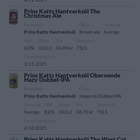
Prins Katts Hantverksöl The
Christmas Ale
Producent
Öltyp
Ursprung
Prins Katts Hantverksöl
Brown ale
Sverige
ABV
Volym
Pris
Sortiment
6,0%
33,0 cl
34,90 kr
TSLS
Lanseringsdatum
3/11 2025
Prins Katts Hantverksöl Oberoende
Hazy Dubbel-IPA
Producent
Öltyp
Prins Katts Hantverksöl
Imperial/Dubbel IPA
Ursprung
ABV
Volym
Pris
Sortiment
Sverige
8,0%
33,0 cl
38,70 kr
TSLS
Lanseringsdatum
6/10 2025
Prins Katts Hantverksöl The West Cat