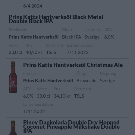
8/4 2024
Prins Katts Hantverksöl Black Metal
Double Black IPA
Producent
Öltyp
Ursprung
ABV
Prins Katts Hantverksöl
Black IPA
Sverige
8,0%
Volym
Pris
Sortiment
Lanseringsdatum
33,0 cl
40,90 kr
TSLS
7/11 2022
Prins Katts Hantverksöl Christmas Ale
Producent
Öltyp
Ursprung
Prins Katts Hantverksöl
Brown ale
Sverige
ABV
Volym
Pris
Sortiment
6,0%
33,0 cl
34,10 kr
TSLS
Lanseringsdatum
1/11 2022
Piney Dankolada Double Dry Hopped
Coconut Pineapple Milkshake Double
IPA