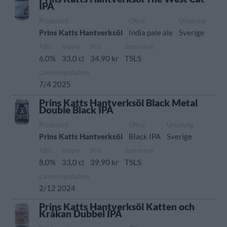
IPA
Producent
Öltyp
Ursprung
Prins Katts Hantverksöl
India pale ale
Sverige
ABV
Volym
Pris
Sortiment
6,0%
33,0 cl
34,90 kr
TSLS
Lanseringsdatum
7/4 2025
Prins Katts Hantverksöl Black Metal
Double Black IPA
Producent
Öltyp
Ursprung
Prins Katts Hantverksöl
Black IPA
Sverige
ABV
Volym
Pris
Sortiment
8,0%
33,0 cl
39,90 kr
TSLS
Lanseringsdatum
2/12 2024
Prins Katts Hantverksöl Katten och
Kråkan Dubbel IPA