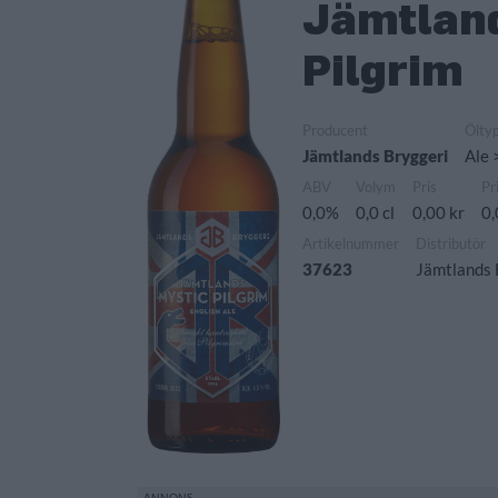
Jämtland
Pilgrim
Producent
Ölty
Jämtlands Bryggeri
Ale 
ABV
Volym
Pris
Pr
0,0%
0,0 cl
0,00 kr
0,
Artikelnummer
Distributör
37623
Jämtlands 