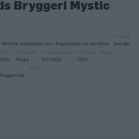
s Bryggeri Mystic
p
Ursprung
> Brittisk-amerikansk stil > Engelsk pale ale och bitter
Sverige
is/liter
Förpackning
Lanseringsdatum
Sortiment
Säsong
00 kr
Flaska
2/5 2022
TSLS
-
Övrigt
Bryggeri AB
-