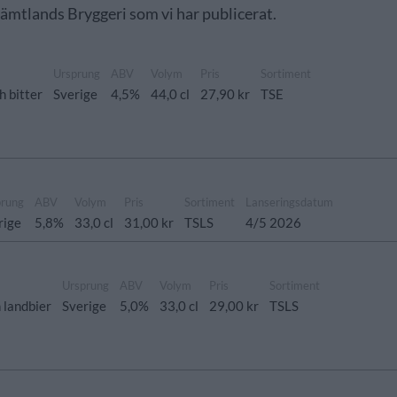
 Jämtlands Bryggeri som vi har publicerat.
Ursprung
ABV
Volym
Pris
Sortiment
h bitter
Sverige
4,5%
44,0 cl
27,90 kr
TSE
prung
ABV
Volym
Pris
Sortiment
Lanseringsdatum
rige
5,8%
33,0 cl
31,00 kr
TSLS
4/5 2026
Ursprung
ABV
Volym
Pris
Sortiment
h landbier
Sverige
5,0%
33,0 cl
29,00 kr
TSLS