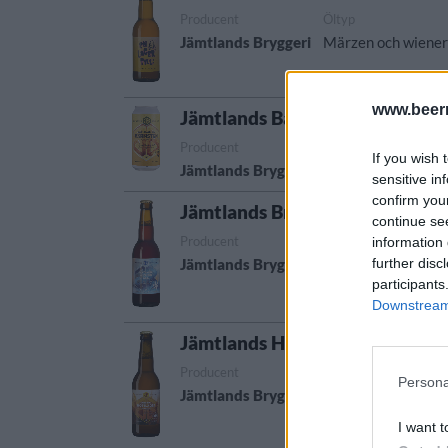
Producent
Öltyp
Jämtlands Bryggeri
Märzen och wiener
www.beer
Jämtlands Bärnsten
Producent
Öltyp
If you wish 
Jämtlands Bryggeri
Märzen och wiener
sensitive in
confirm you
Jämtlands Bryggeri Jämtlands 
continue se
Producent
Öltyp
information 
further disc
Jämtlands Bryggeri
Smaksatt/kryddad 
participants
Downstream 
Jämtlands Höstlager
Producent
Öltyp
Persona
Jämtlands Bryggeri
Märzen och wiener
I want t