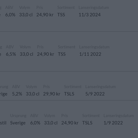
g
ABV
Volym
Pris
Sortiment
Lanseringsdatum
e
6,0%
33,0 cl
24,90 kr
TSS
11/3 2024
ng
ABV
Volym
Pris
Sortiment
Lanseringsdatum
e
6,5%
33,0 cl
24,90 kr
TSS
1/11 2022
prung
ABV
Volym
Pris
Sortiment
Lanseringsdatum
rige
5,2%
33,0 cl
29,90 kr
TSLS
5/9 2022
Ursprung
ABV
Volym
Pris
Sortiment
Lanseringsdatum
stil
Sverige
6,0%
33,0 cl
24,90 kr
TSLS
1/9 2022