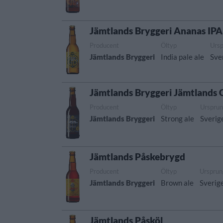
Jämtlands Bryggeri Ananas IPA
Producent
Öltyp
Urs
Jämtlands Bryggeri
India pale ale
Sve
Jämtlands Bryggeri Jämtlands 
Producent
Öltyp
Urspru
Jämtlands Bryggeri
Strong ale
Sverig
Jämtlands Påskebrygd
Producent
Öltyp
Ursprun
Jämtlands Bryggeri
Brown ale
Sverig
Jämtlands Påsköl