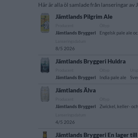
Här är alla öl samlade från lanseringar av
Jämtlands Pilgrim Ale
Producent
Öltyp
Jämtlands Bryggeri
Engelsk pale ale oc
Lanseringsdatum
8/5 2026
Jämtlands Bryggeri Huldra
Producent
Öltyp
Urs
Jämtlands Bryggeri
India pale ale
Sve
Jämtlands Älva
Producent
Öltyp
Jämtlands Bryggeri
Zwickel, keller- oc
Lanseringsdatum
4/5 2026
Jämtlands Bryggeri En lager till