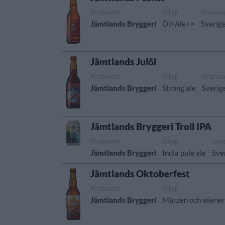
Producent
Öltyp
Ursprun
Jämtlands Bryggeri
Öl>Ale>>
Sverig
Jämtlands Julöl
Producent
Öltyp
Urspru
Jämtlands Bryggeri
Strong ale
Sverig
Jämtlands Bryggeri Troll IPA
Producent
Öltyp
Urs
Jämtlands Bryggeri
India pale ale
Sve
Jämtlands Oktoberfest
Producent
Öltyp
Jämtlands Bryggeri
Märzen och wiener