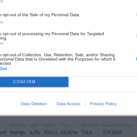
In
o opt-out of the Sale of my Personal Data.
ung
ABV
Volym
Pris
Sortiment
Lanseringsdatum
In
ge
4,7%
33,0 cl
28,90 kr
TSLS
9/6 2025
to opt-out of processing my Personal Data for Targeted
ing.
In
Ursprung
ABV
Volym
Pris
Sortiment
Lanseringsdatum
Sverige
6,6%
33,0 cl
29,90 kr
TSLS
3/2 2025
o opt-out of Collection, Use, Retention, Sale, and/or Sharing
ersonal Data that Is Unrelated with the Purposes for which it
lected.
Out
CONFIRM
Ursprung
ABV
Volym
Pris
Sortiment
Lanseringsdatum
öl
Sverige
6,5%
33,0 cl
29,90 kr
TSLS
1/11 2024
Data Deletion
Data Access
Privacy Policy
Ursprung
ABV
Volym
Pris
Sortiment
Lanseringsdatum
stil
Sverige
6,0%
33,0 cl
26,90 kr
TSLS
2/9 2024