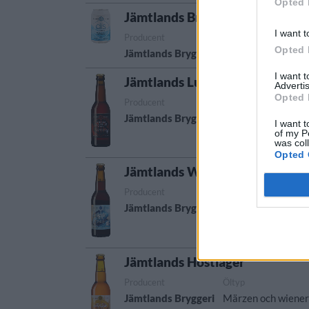
Opted 
Jämtlands Bryggeri Dis
I want t
Producent
Öltyp
Urspr
Opted 
Jämtlands Bryggeri
Session IPA
Sveri
I want 
Jämtlands Lucifer
Advertis
Opted 
Producent
Öltyp
Jämtlands Bryggeri
Lager dubbelbock
I want t
of my P
was col
Opted 
Jämtlands Winter Ale
Producent
Öltyp
Jämtlands Bryggeri
Smaksatt/kryddad 
Jämtlands Höstlager
Producent
Öltyp
Jämtlands Bryggeri
Märzen och wiener