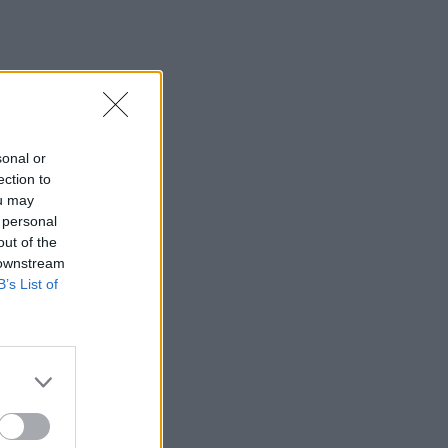
sonal or
ection to
ou may
 personal
out of the
 downstream
B’s List of