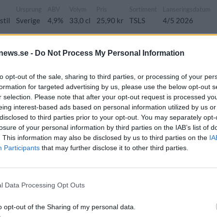
Ursprung
ABV
Volym
Pris
Sortiment
Lanseringsdatum
stil
Sverige
4,9%
33,0 cl
25,90 kr
TSLS
4/5 2026
news.se -
Do Not Process My Personal Information
Ursprung
ABV
Volym
Pris
Sortiment
Lanseringsdatum
to opt-out of the sale, sharing to third parties, or processing of your per
stil
Sverige
5,0%
44,0 cl
28,90 kr
TSV
10/4 2026
formation for targeted advertising by us, please use the below opt-out s
r selection. Please note that after your opt-out request is processed y
Winter Ale
eing interest-based ads based on personal information utilized by us or
Ursprung
ABV
Volym
Pris
Sortiment
Lanseringsdatum
disclosed to third parties prior to your opt-out. You may separately opt-
losure of your personal information by third parties on the IAB’s list of
öl
Sverige
6,5%
33,0 cl
29,90 kr
TSLS
3/11 2025
. This information may also be disclosed by us to third parties on the
IA
Participants
that may further disclose it to other third parties.
Ursprung
ABV
Volym
Pris
Sortiment
Lanseringsdatum
l Data Processing Opt Outs
stil
Sverige
6,0%
33,0 cl
26,90 kr
TSLS
8/9 2025
o opt-out of the Sharing of my personal data.