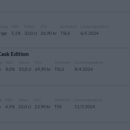
prung
ABV
Volym
Pris
Sortiment
Lanseringsdatum
rige
5,1%
33,0 cl
26,90 kr
TSLS
6/5 2024
Cask Edition
ng
ABV
Volym
Pris
Sortiment
Lanseringsdatum
e
8,0%
33,0 cl
69,90 kr
TSLS
8/4 2024
g
ABV
Volym
Pris
Sortiment
Lanseringsdatum
e
4,5%
33,0 cl
23,90 kr
TSS
11/3 2024