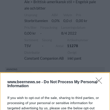
Ale > Brittisk-amerikansk stil > Engelsk pale
ale och bitter
Ursprung
ABV
Volym
Pris
Storbritannien
0,0%
0,0 cl
0,00 kr
Pris/liter
Förpackning
Lanseringsdatum
0,00 kr
-
8/4 2022
Sortiment
Säsong
Artikelnummer
TSV
-
11278
Antal
Distributör
Övrigt
Constant Companion AB
inkl pant
www.beernews.se -
Do Not Process My Personal
Information
If you wish to opt-out of the sale, sharing to third parties, or
processing of your personal or sensitive information for
targeted advertising by us, please use the below opt-out