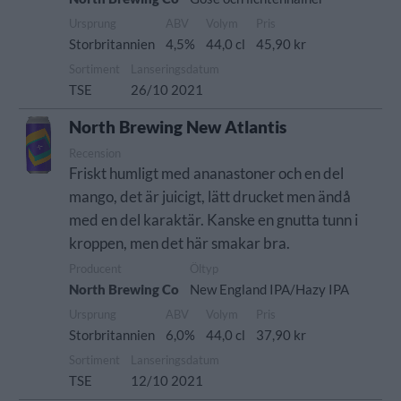
Ursprung
ABV
Volym
Pris
Storbritannien
4,5%
44,0 cl
45,90 kr
Sortiment
Lanseringsdatum
TSE
26/10 2021
North Brewing New Atlantis
Recension
Friskt humligt med ananastoner och en del
mango, det är juicigt, lätt drucket men ändå
med en del karaktär. Kanske en gnutta tunn i
kroppen, men det här smakar bra.
Producent
Öltyp
North Brewing Co
New England IPA/Hazy IPA
Ursprung
ABV
Volym
Pris
Storbritannien
6,0%
44,0 cl
37,90 kr
Sortiment
Lanseringsdatum
TSE
12/10 2021