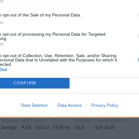
In
A
Sverige
7,8%
33,0 cl
44,90 kr
TSLS
3/11 2025
o opt-out of the Sale of my Personal Data.
In
to opt-out of processing my Personal Data for Targeted
ing.
ABV
Volym
Pris
Sortiment
Lanseringsdatum
In
6,0%
33,0 cl
34,90 kr
TSLS
3/11 2025
o opt-out of Collection, Use, Retention, Sale, and/or Sharing
ersonal Data that Is Unrelated with the Purposes for which it
lected.
Out
el Stout
Ursprung
ABV
Volym
Pris
Sortiment
Lanseringsdatum
CONFIRM
Sverige
10,0%
33,0 cl
69,90 kr
TSLS
3/11 2025
Data Deletion
Data Access
Privacy Policy
rätten Chokladboll
Ursprung
ABV
Volym
Pris
Sortiment
Lanseringsdatum
Sverige
9,5%
33,0 cl
59,90 kr
TSLS
8/9 2025