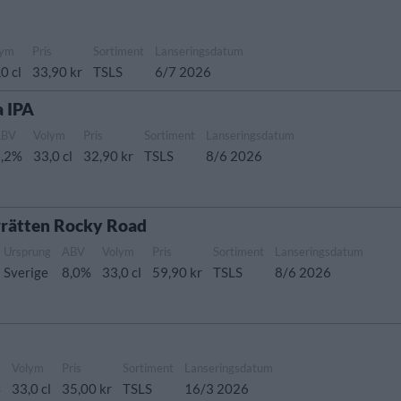
lym
Pris
Sortiment
Lanseringsdatum
0 cl
33,90 kr
TSLS
6/7 2026
a IPA
ABV
Volym
Pris
Sortiment
Lanseringsdatum
6,2%
33,0 cl
32,90 kr
TSLS
8/6 2026
rrätten Rocky Road
Ursprung
ABV
Volym
Pris
Sortiment
Lanseringsdatum
Sverige
8,0%
33,0 cl
59,90 kr
TSLS
8/6 2026
Volym
Pris
Sortiment
Lanseringsdatum
%
33,0 cl
35,00 kr
TSLS
16/3 2026