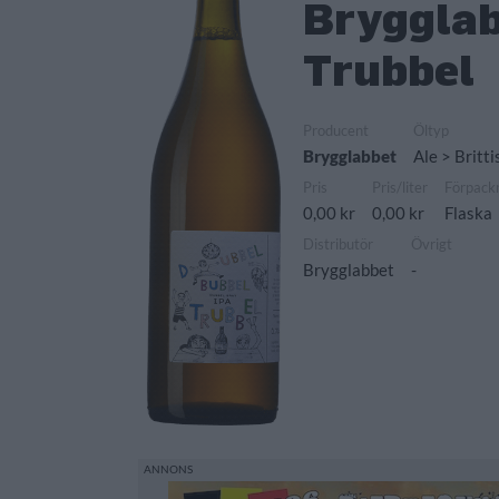
Brygglab
Trubbel
Producent
Öltyp
Brygglabbet
Ale > Britt
Pris
Pris/liter
Förpack
0,00 kr
0,00 kr
Flaska
Distributör
Övrigt
Brygglabbet
-