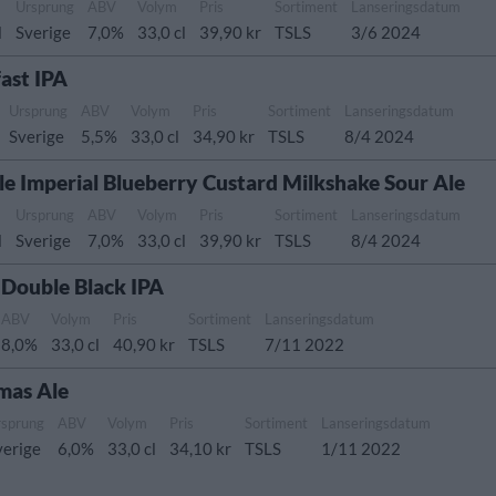
Ursprung
ABV
Volym
Pris
Sortiment
Lanseringsdatum
l
Sverige
7,0%
33,0 cl
39,90 kr
TSLS
3/6 2024
ast IPA
Ursprung
ABV
Volym
Pris
Sortiment
Lanseringsdatum
Sverige
5,5%
33,0 cl
34,90 kr
TSLS
8/4 2024
le Imperial Blueberry Custard Milkshake Sour Ale
Ursprung
ABV
Volym
Pris
Sortiment
Lanseringsdatum
l
Sverige
7,0%
33,0 cl
39,90 kr
TSLS
8/4 2024
 Double Black IPA
ABV
Volym
Pris
Sortiment
Lanseringsdatum
8,0%
33,0 cl
40,90 kr
TSLS
7/11 2022
mas Ale
rsprung
ABV
Volym
Pris
Sortiment
Lanseringsdatum
verige
6,0%
33,0 cl
34,10 kr
TSLS
1/11 2022