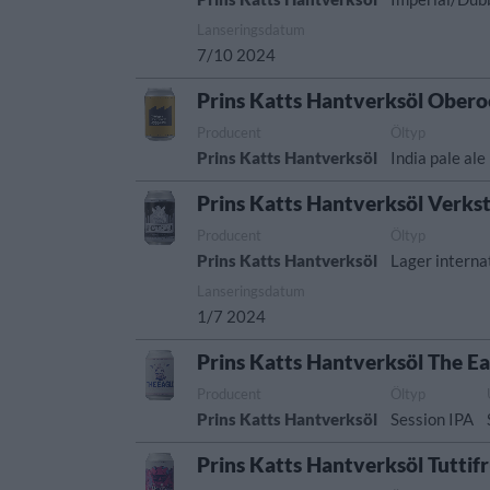
Lanseringsdatum
7/10 2024
Prins Katts Hantverksöl Ober
Producent
Öltyp
Prins Katts Hantverksöl
India pale ale
Prins Katts Hantverksöl Verks
Producent
Öltyp
Prins Katts Hantverksöl
Lager internat
Lanseringsdatum
1/7 2024
Prins Katts Hantverksöl The Ea
Producent
Öltyp
Prins Katts Hantverksöl
Session IPA
Prins Katts Hantverksöl Tuttif