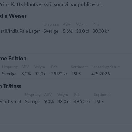
 Prins Katts Hantverksöl som vi har publicerat.
d n Weiser
Ursprung
ABV
Volym
Pris
stil/India Pale Lager
Sverige
5,6%
33,0 cl
30,00 kr
coe Edition
Ursprung
ABV
Volym
Pris
Sortiment
Lanseringsdatum
Sverige
8,0%
33,0 cl
39,90 kr
TSLS
4/5 2026
n Trätass
Ursprung
ABV
Volym
Pris
Sortiment
er och stout
Sverige
9,0%
33,0 cl
49,90 kr
TSLS