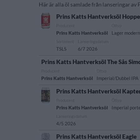
Här är alla öl samlade från lanseringar av
Prins Katts Hantverksöl Hoppe
Producent
Öltyp
Prins Katts Hantverksöl
Lager modern 
Sortiment
Lanseringsdatum
TSLS
6/7 2026
Prins Katts Hantverksöl The Sås Sim
Producent
Öltyp
Prins Katts Hantverksöl
Imperial/Dubbel IPA
Prins Katts Hantverksöl Kapte
Producent
Öltyp
Prins Katts Hantverksöl
Imperial port
Lanseringsdatum
4/5 2026
Prins Katts Hantverksöl Eagle