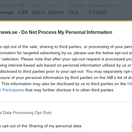
Ursprung
ABV
Volym
Pris
Sortiment
Lanseringsdatum
Sverige
4,8%
33,0 cl
30,00 kr
TSLS
2/3 2026
tadslager
news.se -
Do Not Process My Personal Information
Ursprung
ABV
Volym
Pris
Sortiment
ionell stil
Sverige
4,9%
33,0 cl
24,90 kr
TSLS
to opt-out of the sale, sharing to third parties, or processing of your per
formation for targeted advertising by us, please use the below opt-out s
r selection. Please note that after your opt-out request is processed y
eing interest-based ads based on personal information utilized by us or
ast Sour
disclosed to third parties prior to your opt-out. You may separately opt-
Ursprung
ABV
Volym
Pris
Sortiment
Lanseringsdatum
losure of your personal information by third parties on the IAB’s list of
l
Sverige
7,0%
33,0 cl
39,90 kr
TSLS
12/1 2026
. This information may also be disclosed by us to third parties on the
IA
Participants
that may further disclose it to other third parties.
Metal Double Black IPA
sprung
ABV
Volym
Pris
Sortiment
Lanseringsdatum
erige
8,0%
33,0 cl
38,70 kr
TSLS
8/12 2025
l Data Processing Opt Outs
hristmas Ale
o opt-out of the Sharing of my personal data.
rsprung
ABV
Volym
Pris
Sortiment
Lanseringsdatum