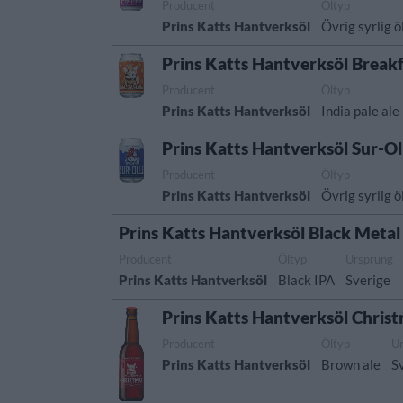
Producent
Öltyp
Prins Katts Hantverksöl
Övrig syrlig ö
Prins Katts Hantverksöl Breakf
Producent
Öltyp
Prins Katts Hantverksöl
India pale ale
Prins Katts Hantverksöl Sur-Ol
Producent
Öltyp
Prins Katts Hantverksöl
Övrig syrlig ö
Prins Katts Hantverksöl Black Metal
Producent
Öltyp
Ursprung
Prins Katts Hantverksöl
Black IPA
Sverige
Prins Katts Hantverksöl Christ
Producent
Öltyp
U
Prins Katts Hantverksöl
Brown ale
S