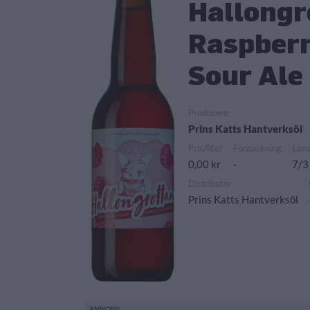
Hallongr
Raspberr
Sour Ale
Producent
Prins Katts Hantverksöl
Pris/liter
Förpackning
Lan
0,00 kr
-
7/3
Distributör
Prins Katts Hantverksöl