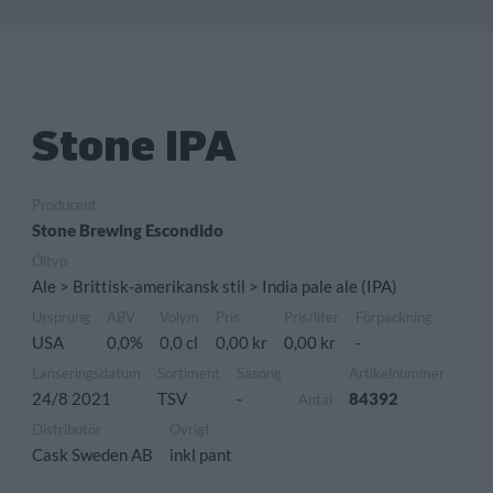
Stone IPA
Producent
Stone Brewing Escondido
Öltyp
Ale > Brittisk-amerikansk stil > India pale ale (IPA)
Ursprung
ABV
Volym
Pris
Pris/liter
Förpackning
USA
0,0%
0,0 cl
0,00 kr
0,00 kr
-
Lanseringsdatum
Sortiment
Säsong
Artikelnummer
24/8 2021
TSV
-
84392
Antal
Distributör
Övrigt
Cask Sweden AB
inkl pant