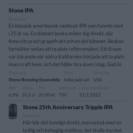
Stone IPA
Recension
En klassisk amerikansk västkust-IPA som funnits med
i 25 år nu. En distinkt beska möter dig direkt, där
finns citrus och grapefrukt och en del hötoner. Beskan
fortsätter sedan att ta plats i eftersmaken. Ett öl som
var bärande när södra Kalifornien började att ta plats
inom craft beer, och det håller bra även i dag. God öl.
Producent
Öltyp
Ursprung
Stone Brewing Escondido
India pale ale
USA
ABV
Volym
Pris
Sortiment
Lanseringsdatum
6,9%
35,5 cl
25,90 kr
TSV
21/1 2022
Stone 25th Anniversary Tripple IPA
Recension
Här blir det humligt direkt, men också med en
tydlig och behaglig maltbas, det skulle mycket