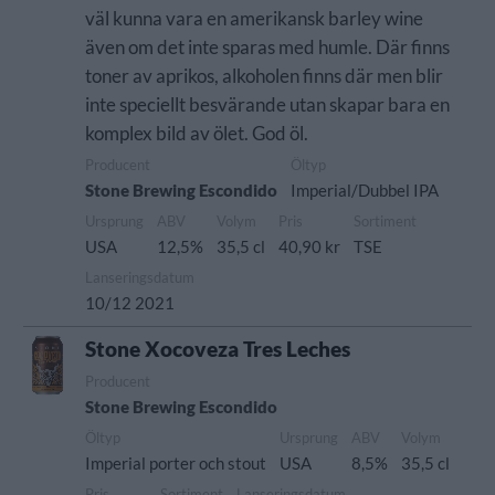
väl kunna vara en amerikansk barley wine
även om det inte sparas med humle. Där finns
toner av aprikos, alkoholen finns där men blir
inte speciellt besvärande utan skapar bara en
komplex bild av ölet. God öl.
Producent
Öltyp
Stone Brewing Escondido
Imperial/Dubbel IPA
Ursprung
ABV
Volym
Pris
Sortiment
USA
12,5%
35,5 cl
40,90 kr
TSE
Lanseringsdatum
10/12 2021
Stone Xocoveza Tres Leches
Producent
Stone Brewing Escondido
Öltyp
Ursprung
ABV
Volym
Imperial porter och stout
USA
8,5%
35,5 cl
Pris
Sortiment
Lanseringsdatum