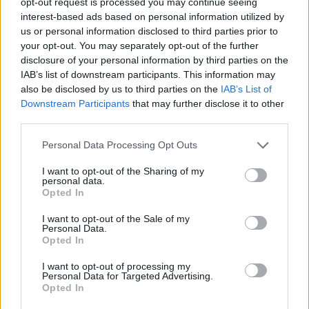
opt-out request is processed you may continue seeing
Producent
Öltyp
Ursprung
interest-based ads based on personal information utilized by
Stone Brewing Escondido
Strong ale
USA
us or personal information disclosed to third parties prior to
your opt-out. You may separately opt-out of the further
ABV
Volym
Pris
Sortiment
disclosure of your personal information by third parties on the
10,5%
65,0 cl
89,00 kr
TSV
IAB’s list of downstream participants. This information may
Lanseringsdatum
also be disclosed by us to third parties on the
IAB’s List of
14/10 2022
Downstream Participants
that may further disclose it to other
third parties.
Stone Dayfall Belgian White
Personal Data Processing Opt Outs
Recension
Fräscht, mjukt och gräddigt med inslag av
I want to opt-out of the Sharing of my
personal data.
bergamott, apelsin, koriander, vetebröd, hö
Opted In
och citron. Somrigt och gott.
I want to opt-out of the Sale of my
Producent
Öltyp
Ursprung
Personal Data.
Stone Brewing Escondido
Witbier
USA
Opted In
ABV
Volym
Pris
Sortiment
I want to opt-out of processing my
5,5%
35,5 cl
23,90 kr
TSV
Personal Data for Targeted Advertising.
Opted In
Lanseringsdatum
6/5 2022