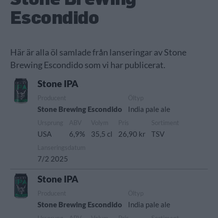
Escondido
Här är alla öl samlade från lanseringar av Stone
Brewing Escondido som vi har publicerat.
Stone IPA
Producent
Öltyp
Stone Brewing Escondido
India pale ale
Ursprung
ABV
Volym
Pris
Sortiment
USA
6,9%
35,5 cl
26,90 kr
TSV
Lanseringsdatum
7/2 2025
Stone IPA
Producent
Öltyp
Stone Brewing Escondido
India pale ale