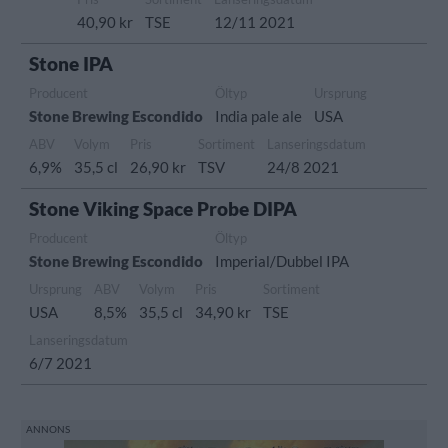
40,90 kr
TSE
12/11 2021
Stone IPA
Producent
Öltyp
Ursprung
Stone Brewing Escondido
India pale ale
USA
ABV
Volym
Pris
Sortiment
Lanseringsdatum
6,9%
35,5 cl
26,90 kr
TSV
24/8 2021
Stone Viking Space Probe DIPA
Producent
Öltyp
Stone Brewing Escondido
Imperial/Dubbel IPA
Ursprung
ABV
Volym
Pris
Sortiment
USA
8,5%
35,5 cl
34,90 kr
TSE
Lanseringsdatum
6/7 2021