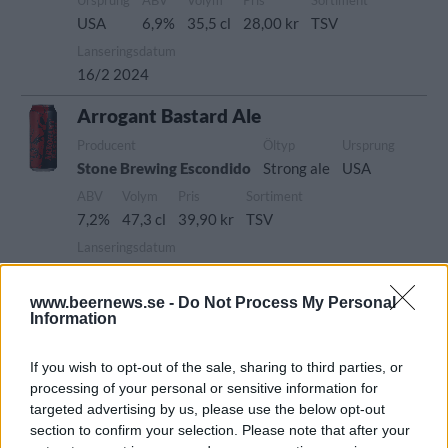
Ursprung
ABV
Volym
Pris
Sortiment
USA
6,9%
35,5 cl
28,00 kr
TSV
Lanseringsdatum
16/2 2024
Arrogant Bastard Ale
Producent
Öltyp
Ursprung
Stone Brewing Escondido
Strong ale
USA
ABV
Volym
Pris
Sortiment
7,2%
47,3 cl
39,90 kr
TSV
Lanseringsdatum
9/2 2024
www.beernews.se -
Do Not Process My Personal
Double Bastard Ale Stone Brewing
Information
Recension
Komplex och fyllig med smaker av knäck,
If you wish to opt-out of the sale, sharing to third parties, or
tallbarr, fruktkaka, karamell, torkade fikon,
processing of your personal or sensitive information for
targeted advertising by us, please use the below opt-out
pekannötter, apelsin och kryddor. Rejäl beska.
section to confirm your selection. Please note that after your
Mycket gott!