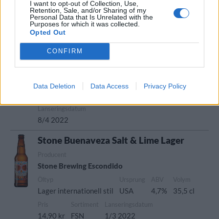
I want to opt-out of Collection, Use,
Retention, Sale, and/or Sharing of my
Personal Data that Is Unrelated with the
Arrogant Bastard Ale
Purposes for which it was collected.
Opted Out
Recension
Ej med på provningen.
CONFIRM
Producent
Öltyp
Ursprung
Stone Brewing Escondido
Strong ale
USA
ABV
Volym
Pris
Sortiment
Data Deletion
Data Access
Privacy Policy
7,2%
47,3 cl
35,90 kr
TSV
Lanseringsdatum
8/4 2022
Stone Buenaveza Salt & Lime Lager
Producent
Stone Brewing Escondido
Öltyp
Ursprung
ABV
Volym
Lager internationell stil
USA
4,7%
35,5 cl
Pris
Sortiment
Lanseringsdatum
14,90 kr
FSN
1/3 2022