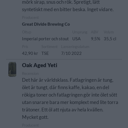
mörk sirap, snus och rök. Spretigt, lätt
syntetiskt med en bitter beska. Inget vidare.
Producent
Great Divide Brewing Co
Öltyp
Ursprung
ABV
Volym
Imperial porter och stout
USA
9,5%
35,5 cl
Pris
Sortiment
Lanseringsdatum
42,90 kr
TSE
7/10 2022
Oak Aged Yeti
Recension
Det här är världsklass. Fatlagringen är tung,
ölet är tungt, där finns kaffe, kakao, en del
rökiga toner och fatlagringen gör inte ölet sött
utan snarare bara mer komplext med lite torra
trätoner. Ett öl att njuta av hela kvällen.
Mycket gott.
Producent