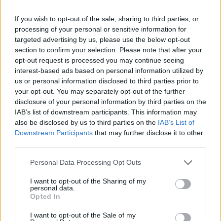
Ursprung
ABV
Volym
Pris
Sortiment
USA
9,5%
35,5 cl
0,00 kr
TSE
If you wish to opt-out of the sale, sharing to third parties, or
Lanseringsdatum
processing of your personal or sensitive information for
23/5 2025
targeted advertising by us, please use the below opt-out
section to confirm your selection. Please note that after your
Yeti Imperial Stout
opt-out request is processed you may continue seeing
interest-based ads based on personal information utilized by
Producent
us or personal information disclosed to third parties prior to
Great Divide Brewing Co
your opt-out. You may separately opt-out of the further
Öltyp
Ursprung
ABV
Volym
disclosure of your personal information by third parties on the
Imperial porter och stout
USA
9,5%
35,5 cl
IAB’s list of downstream participants. This information may
Pris
Sortiment
Lanseringsdatum
also be disclosed by us to third parties on the
IAB’s List of
Downstream Participants
that may further disclose it to other
38,90 kr
TSV
11/10 2024
third parties.
Great Divide Brewing Co Tangerine
Riot
Personal Data Processing Opt Outs
Producent
Öltyp
I want to opt-out of the Sharing of my
Great Divide Brewing Co
India pale ale
personal data.
Opted In
Ursprung
ABV
Volym
Pris
Sortiment
USA
6,4%
35,5 cl
32,90 kr
TSE
I want to opt-out of the Sale of my