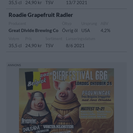
35,5 cl
24,90 kr
TSV
13/7 2021
Roadie Grapefruit Radler
Producent
Öltyp
Ursprung
ABV
Great Divide Brewing Co
Övrig öl
USA
4,2%
Volym
Pris
Sortiment
Lanseringsdatum
35,5 cl
24,90 kr
TSV
8/6 2021