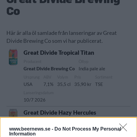
Co
Här är alla öl samlade från lanseringar av Great
Divide Brewing Co som vi har publicerat.
Great Divide Tropical Titan
Producent
Öltyp
Great Divide Brewing Co
India pale ale
Ursprung
ABV
Volym
Pris
Sortiment
USA
7,1%
35,5 cl
35,90 kr
TSE
Lanseringsdatum
10/7 2026
Great Divide Hazy Hercules
Producent
Öltyp
Great Divide Brewing Co
Imperial/Dubbel IPA
www.beernews.se -
Do Not Process My Personal
Information