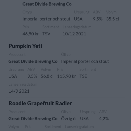
Great Divide Brewing Co
Öltyp
Ursprung
ABV
Volym
Imperial porter och stout
USA
9,5%
35,5 cl
Pris
Sortiment
Lanseringsdatum
46,90 kr
TSV
10/12 2021
Pumpkin Yeti
Producent
Öltyp
Great Divide Brewing Co
Imperial porter och stout
Ursprung
ABV
Volym
Pris
Sortiment
USA
9,5%
56,8 cl
115,90 kr
TSE
Lanseringsdatum
14/9 2021
Roadie Grapefruit Radler
Producent
Öltyp
Ursprung
ABV
Great Divide Brewing Co
Övrig öl
USA
4,2%
Volym
Pris
Sortiment
Lanseringsdatum