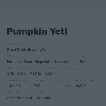
Pumpkin Yeti
Producent
Great Divide Brewing Co
Öltyp
Ursprung
Porter och Stout > Imperial porter och stout
USA
ABV
Volym
Pris
Pris/liter
Förpackning
0,0%
0,0 cl
0,00 kr
0,00 kr
-
Lanseringsdatum
Sortiment
Säsong
Artikelnummer
14/9 2021
TSE
-
10825
Antal
Distributör
Övrigt
Great Brands AB
inkl pant