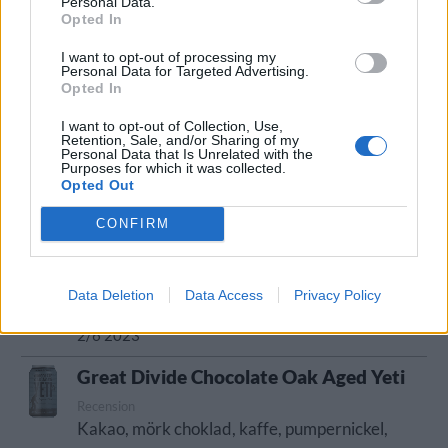
Personal Data.
Lanseringsdatum
Opted In
23/8 2024
I want to opt-out of processing my
Great Divide Brewing Hercules
Personal Data for Targeted Advertising.
Imperial IPA
Opted In
Recension
I want to opt-out of Collection, Use,
Toner av mango, ananas, citron, tallbarr,
Retention, Sale, and/or Sharing of my
karamell, vitt bröd, apelsin och honung. Väl
Personal Data that Is Unrelated with the
Purposes for which it was collected.
dold alkoholhalt. Mycket gott!
Opted Out
Producent
Öltyp
CONFIRM
Great Divide Brewing Co
Imperial/Dubbel IPA
Ursprung
ABV
Volym
Pris
Sortiment
USA
9,5%
56,8 cl
59,90 kr
TSE
Data Deletion
Data Access
Privacy Policy
Lanseringsdatum
2/6 2023
Great Divide Chocolate Oak Aged Yeti
Recension
Kakao, mörk choklad, kaffe, pumpernickel,