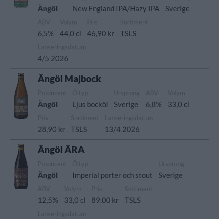
Ängöl
New England IPA/Hazy IPA
Sverige
ABV
Volym
Pris
Sortiment
6,5%
44,0 cl
46,90 kr
TSLS
Lanseringsdatum
4/5 2026
Ängöl Majbock
Producent
Öltyp
Ursprung
ABV
Volym
Ängöl
Ljus bocköl
Sverige
6,8%
33,0 cl
Pris
Sortiment
Lanseringsdatum
28,90 kr
TSLS
13/4 2026
Ängöl ÄRA
Producent
Öltyp
Ursprung
Ängöl
Imperial porter och stout
Sverige
ABV
Volym
Pris
Sortiment
12,5%
33,0 cl
89,00 kr
TSLS
Lanseringsdatum