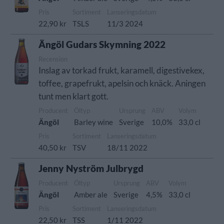
Pris
Sortiment
Lanseringsdatum
22,90 kr
TSLS
11/3 2024
Ängöl Gudars Skymning 2022
Recension
Inslag av torkad frukt, karamell, digestivekex,
toffee, grapefrukt, apelsin och knäck. Aningen
tunt men klart gott.
Producent
Öltyp
Ursprung
ABV
Volym
Ängöl
Barley wine
Sverige
10,0%
33,0 cl
Pris
Sortiment
Lanseringsdatum
40,50 kr
TSV
18/11 2022
Jenny Nyström Julbrygd
Producent
Öltyp
Ursprung
ABV
Volym
Ängöl
Amber ale
Sverige
4,5%
33,0 cl
Pris
Sortiment
Lanseringsdatum
22,50 kr
TSS
1/11 2022