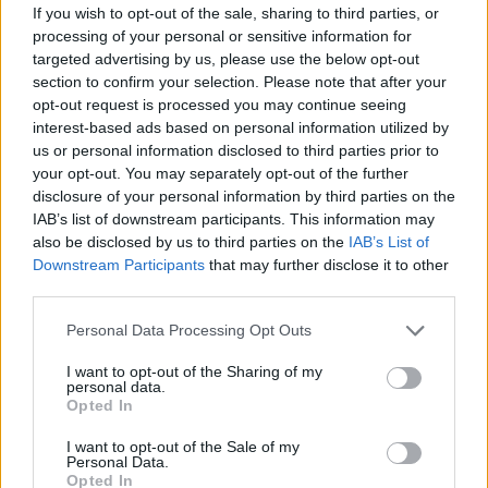
If you wish to opt-out of the sale, sharing to third parties, or
Ängöl
Lager modern stil/India Pale Lager
processing of your personal or sensitive information for
Ursprung
ABV
Volym
Pris
Sortiment
targeted advertising by us, please use the below opt-out
Sverige
5,2%
33,0 cl
25,90 kr
TSLS
section to confirm your selection. Please note that after your
Lanseringsdatum
opt-out request is processed you may continue seeing
3/6 2024
interest-based ads based on personal information utilized by
us or personal information disclosed to third parties prior to
Ängöl Hazy Crazy
your opt-out. You may separately opt-out of the further
disclosure of your personal information by third parties on the
Producent
Öltyp
Ursprung
IAB’s list of downstream participants. This information may
Ängöl
New England IPA/Hazy IPA
Sverige
also be disclosed by us to third parties on the
IAB’s List of
ABV
Volym
Pris
Sortiment
Downstream Participants
that may further disclose it to other
6,5%
44,0 cl
44,90 kr
TSLS
third parties.
Lanseringsdatum
Personal Data Processing Opt Outs
6/5 2024
I want to opt-out of the Sharing of my
Ängöl Benjamin Hopfull
personal data.
Opted In
Producent
Öltyp
Ängöl
Lager modern stil/India Pale Lager
I want to opt-out of the Sale of my
Personal Data.
Ursprung
ABV
Volym
Pris
Sortiment
Opted In