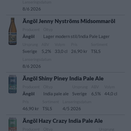
Lanseringsdatum
8/6 2026
Ängöl Jenny Nyströms Midsommaröl
Producent
Öltyp
Ängöl
Lager modern stil/India Pale Lager
Ursprung
ABV
Volym
Pris
Sortiment
Sverige
5,2%
33,0 cl
26,90 kr
TSLS
Lanseringsdatum
8/6 2026
Ängöl Shiny Piney India Pale Ale
Producent
Öltyp
Ursprung
ABV
Volym
Ängöl
India pale ale
Sverige
6,5%
44,0 cl
Pris
Sortiment
Lanseringsdatum
46,90 kr
TSLS
4/5 2026
Ängöl Hazy Crazy India Pale Ale
Producent
Öltyp
Ursprung