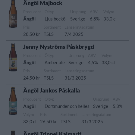
Ängöl Majbock
Producent
Öltyp
Ursprung
ABV
Volym
Ängöl
Ljus bocköl
Sverige
6,8%
33,0 cl
Pris
Sortiment
Lanseringsdatum
28,50 kr
TSLS
7/4 2025
Jenny Nyströms Påskbrygd
Producent
Öltyp
Ursprung
ABV
Volym
Ängöl
Amber ale
Sverige
4,5%
33,0 cl
Pris
Sortiment
Lanseringsdatum
24,50 kr
TSLS
31/3 2025
Ängöl Jankos Påskalla
Producent
Öltyp
Ursprung
ABV
Ängöl
Dortmunder och helles
Sverige
5,3%
Volym
Pris
Sortiment
Lanseringsdatum
33,0 cl
26,50 kr
TSLS
31/3 2025
Ängöl Trippel Kalmarit