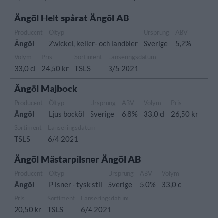
Ängöl Helt spårat Ängöl AB
Producent
Öltyp
Ursprung
ABV
Ängöl
Zwickel, keller- och landbier
Sverige
5,2%
Volym
Pris
Sortiment
Lanseringsdatum
33,0 cl
24,50 kr
TSLS
3/5 2021
Ängöl Majbock
Producent
Öltyp
Ursprung
ABV
Volym
Pris
Ängöl
Ljus bocköl
Sverige
6,8%
33,0 cl
26,50 kr
Sortiment
Lanseringsdatum
TSLS
6/4 2021
Ängöl Mästarpilsner Ängöl AB
Producent
Öltyp
Ursprung
ABV
Volym
Ängöl
Pilsner - tysk stil
Sverige
5,0%
33,0 cl
Pris
Sortiment
Lanseringsdatum
20,50 kr
TSLS
6/4 2021