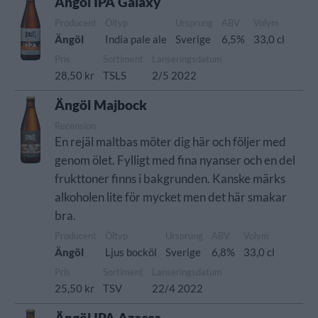
Ängöl IPA Galaxy
Producent
Öltyp
Ursprung
ABV
Volym
Ängöl
India pale ale
Sverige
6,5%
33,0 cl
Pris
Sortiment
Lanseringsdatum
28,50 kr
TSLS
2/5 2022
Ängöl Majbock
Recension
En rejäl maltbas möter dig här och följer med
genom ölet. Fylligt med fina nyanser och en del
frukttoner finns i bakgrunden. Kanske märks
alkoholen lite för mycket men det här smakar
bra.
Producent
Öltyp
Ursprung
ABV
Volym
Ängöl
Ljus bocköl
Sverige
6,8%
33,0 cl
Pris
Sortiment
Lanseringsdatum
25,50 kr
TSV
22/4 2022
Ängöl IPA Azacca