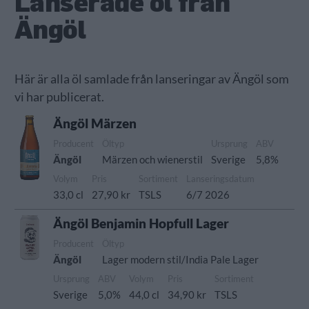
Lanserade öl från
Ängöl
Här är alla öl samlade från lanseringar av Ängöl som
vi har publicerat.
Ängöl Märzen
Producent
Öltyp
Ursprung
ABV
Ängöl
Märzen och wienerstil
Sverige
5,8%
Volym
Pris
Sortiment
Lanseringsdatum
33,0 cl
27,90 kr
TSLS
6/7 2026
Ängöl Benjamin Hopfull Lager
Producent
Öltyp
Ängöl
Lager modern stil/India Pale Lager
Ursprung
ABV
Volym
Pris
Sortiment
Sverige
5,0%
44,0 cl
34,90 kr
TSLS