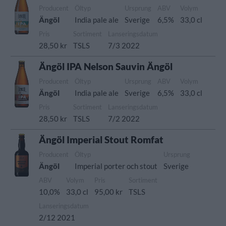
Producent
Öltyp
Ursprung
ABV
Volym
Ängöl
India pale ale
Sverige
6,5%
33,0 cl
Pris
Sortiment
Lanseringsdatum
28,50 kr
TSLS
7/3 2022
Ängöl IPA Nelson Sauvin Ängöl
Producent
Öltyp
Ursprung
ABV
Volym
Ängöl
India pale ale
Sverige
6,5%
33,0 cl
Pris
Sortiment
Lanseringsdatum
28,50 kr
TSLS
7/2 2022
Ängöl Imperial Stout Romfat
Producent
Öltyp
Ursprung
Ängöl
Imperial porter och stout
Sverige
ABV
Volym
Pris
Sortiment
10,0%
33,0 cl
95,00 kr
TSLS
Lanseringsdatum
2/12 2021