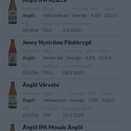
Producent
Öltyp
Ursprung
ABV
Volym
Ängöl
India pale ale
Sverige
6,5%
33,0 cl
Pris
Sortiment
Lanseringsdatum
28,50 kr
TSLS
4/4 2022
Jenny Nyströms Påskbrygd
Producent
Öltyp
Ursprung
ABV
Volym
Ängöl
Amber ale
Sverige
4,5%
33,0 cl
Pris
Sortiment
Lanseringsdatum
22,50 kr
TSLS
28/3 2022
Ängöl Vårvete
Producent
Öltyp
Ursprung
ABV
Volym
Ängöl
Hefeweizen
Sverige
5,0%
33,0 cl
Pris
Sortiment
Lanseringsdatum
21,50 kr
TSV
11/3 2022
Ängöl IPA Mosaic Ängöl