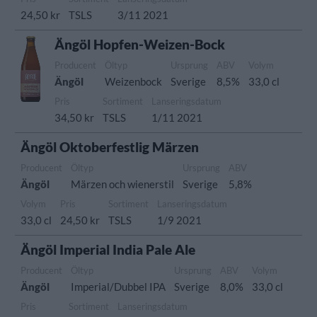
24,50 kr
TSLS
3/11 2021
Ängöl Hopfen-Weizen-Bock
Producent
Öltyp
Ursprung
ABV
Volym
Ängöl
Weizenbock
Sverige
8,5%
33,0 cl
Pris
Sortiment
Lanseringsdatum
34,50 kr
TSLS
1/11 2021
Ängöl Oktoberfestlig Märzen
Producent
Öltyp
Ursprung
ABV
Ängöl
Märzen och wienerstil
Sverige
5,8%
Volym
Pris
Sortiment
Lanseringsdatum
33,0 cl
24,50 kr
TSLS
1/9 2021
Ängöl Imperial India Pale Ale
Producent
Öltyp
Ursprung
ABV
Volym
Ängöl
Imperial/Dubbel IPA
Sverige
8,0%
33,0 cl
Pris
Sortiment
Lanseringsdatum