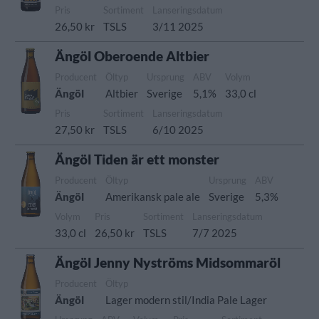
Pris
Sortiment
Lanseringsdatum
26,50 kr
TSLS
3/11 2025
Ängöl Oberoende Altbier
Producent
Öltyp
Ursprung
ABV
Volym
Ängöl
Altbier
Sverige
5,1%
33,0 cl
Pris
Sortiment
Lanseringsdatum
27,50 kr
TSLS
6/10 2025
Ängöl Tiden är ett monster
Producent
Öltyp
Ursprung
ABV
Ängöl
Amerikansk pale ale
Sverige
5,3%
Volym
Pris
Sortiment
Lanseringsdatum
33,0 cl
26,50 kr
TSLS
7/7 2025
Ängöl Jenny Nyströms Midsommaröl
Producent
Öltyp
Ängöl
Lager modern stil/India Pale Lager