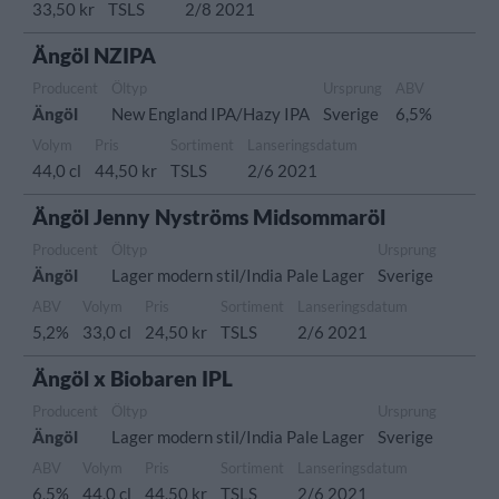
33,50 kr
TSLS
2/8 2021
Ängöl NZIPA
Producent
Öltyp
Ursprung
ABV
Ängöl
New England IPA/Hazy IPA
Sverige
6,5%
Volym
Pris
Sortiment
Lanseringsdatum
44,0 cl
44,50 kr
TSLS
2/6 2021
Ängöl Jenny Nyströms Midsommaröl
Producent
Öltyp
Ursprung
Ängöl
Lager modern stil/India Pale Lager
Sverige
ABV
Volym
Pris
Sortiment
Lanseringsdatum
5,2%
33,0 cl
24,50 kr
TSLS
2/6 2021
Ängöl x Biobaren IPL
Producent
Öltyp
Ursprung
Ängöl
Lager modern stil/India Pale Lager
Sverige
ABV
Volym
Pris
Sortiment
Lanseringsdatum
6,5%
44,0 cl
44,50 kr
TSLS
2/6 2021