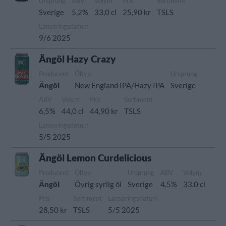
Ursprung
ABV
Volym
Pris
Sortiment
Sverige
5,2%
33,0 cl
25,90 kr
TSLS
Lanseringsdatum
9/6 2025
Ängöl Hazy Crazy
Producent
Öltyp
Ursprung
Ängöl
New England IPA/Hazy IPA
Sverige
ABV
Volym
Pris
Sortiment
6,5%
44,0 cl
44,90 kr
TSLS
Lanseringsdatum
5/5 2025
Ängöl Lemon Curdelicious
Producent
Öltyp
Ursprung
ABV
Volym
Ängöl
Övrig syrlig öl
Sverige
4,5%
33,0 cl
Pris
Sortiment
Lanseringsdatum
28,50 kr
TSLS
5/5 2025