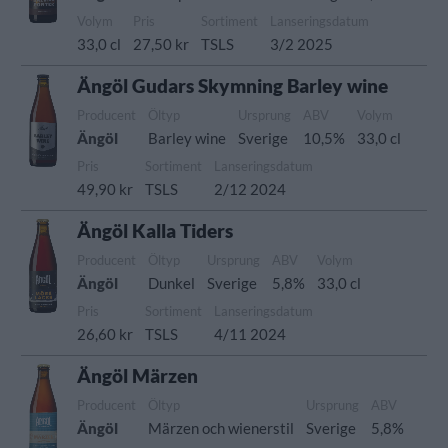
Volym
Pris
Sortiment
Lanseringsdatum
33,0 cl
27,50 kr
TSLS
3/2 2025
Ängöl Gudars Skymning Barley wine
Producent
Öltyp
Ursprung
ABV
Volym
Ängöl
Barley wine
Sverige
10,5%
33,0 cl
Pris
Sortiment
Lanseringsdatum
49,90 kr
TSLS
2/12 2024
Ängöl Kalla Tiders
Producent
Öltyp
Ursprung
ABV
Volym
Ängöl
Dunkel
Sverige
5,8%
33,0 cl
Pris
Sortiment
Lanseringsdatum
26,60 kr
TSLS
4/11 2024
Ängöl Märzen
Producent
Öltyp
Ursprung
ABV
Ängöl
Märzen och wienerstil
Sverige
5,8%