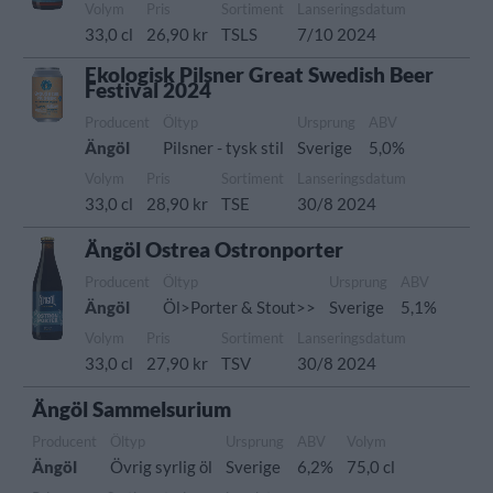
Volym
Pris
Sortiment
Lanseringsdatum
33,0 cl
26,90 kr
TSLS
7/10 2024
Ekologisk Pilsner Great Swedish Beer
Festival 2024
Producent
Öltyp
Ursprung
ABV
Ängöl
Pilsner - tysk stil
Sverige
5,0%
Volym
Pris
Sortiment
Lanseringsdatum
33,0 cl
28,90 kr
TSE
30/8 2024
Ängöl Ostrea Ostronporter
Producent
Öltyp
Ursprung
ABV
Ängöl
Öl>Porter & Stout>>
Sverige
5,1%
Volym
Pris
Sortiment
Lanseringsdatum
33,0 cl
27,90 kr
TSV
30/8 2024
Ängöl Sammelsurium
Producent
Öltyp
Ursprung
ABV
Volym
Ängöl
Övrig syrlig öl
Sverige
6,2%
75,0 cl