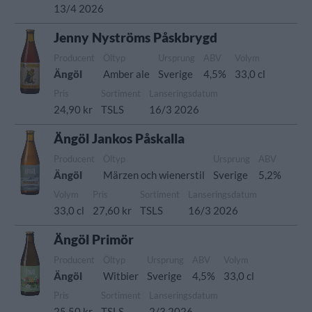
13/4 2026
Jenny Nyströms Påskbrygd
Producent
Öltyp
Ursprung
ABV
Volym
Ängöl
Amber ale
Sverige
4,5%
33,0 cl
Pris
Sortiment
Lanseringsdatum
24,90 kr
TSLS
16/3 2026
Ängöl Jankos Påskalla
Producent
Öltyp
Ursprung
ABV
Ängöl
Märzen och wienerstil
Sverige
5,2%
Volym
Pris
Sortiment
Lanseringsdatum
33,0 cl
27,60 kr
TSLS
16/3 2026
Ängöl Primör
Producent
Öltyp
Ursprung
ABV
Volym
Ängöl
Witbier
Sverige
4,5%
33,0 cl
Pris
Sortiment
Lanseringsdatum
25,50 kr
TSLS
2/3 2026