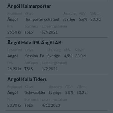
Ängöl Kalmarporter
Producent
Öltyp
Ursprung
ABV
Volym
Ängöl
Torr porter och stout
Sverige
5,6%
33,0 cl
Pris
Sortiment
Lanseringsdatum
26,50 kr
TSLS
6/4 2021
Ängöl Halv IPA Ängöl AB
Producent
Öltyp
Ursprung
ABV
Volym
Ängöl
Session IPA
Sverige
4,5%
33,0 cl
Pris
Sortiment
Lanseringsdatum
26,90 kr
TSLS
1/2 2021
Ängöl Kalla Tiders
Producent
Öltyp
Ursprung
ABV
Volym
Ängöl
Schwarzbier
Sverige
5,8%
33,0 cl
Pris
Sortiment
Lanseringsdatum
23,90 kr
TSLS
4/11 2020