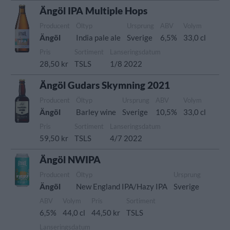
Ängöl IPA Multiple Hops
Producent
Öltyp
Ursprung
ABV
Volym
Ängöl
India pale ale
Sverige
6,5%
33,0 cl
Pris
Sortiment
Lanseringsdatum
28,50 kr
TSLS
1/8 2022
Ängöl Gudars Skymning 2021
Producent
Öltyp
Ursprung
ABV
Volym
Ängöl
Barley wine
Sverige
10,5%
33,0 cl
Pris
Sortiment
Lanseringsdatum
59,50 kr
TSLS
4/7 2022
Ängöl NWIPA
Producent
Öltyp
Ursprung
Ängöl
New England IPA/Hazy IPA
Sverige
ABV
Volym
Pris
Sortiment
6,5%
44,0 cl
44,50 kr
TSLS
Lanseringsdatum