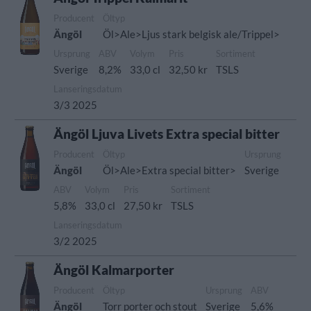
Producent
Öltyp
Ängöl
Öl>Ale>Ljus stark belgisk ale/Trippel>
Ursprung
ABV
Volym
Pris
Sortiment
Sverige
8,2%
33,0 cl
32,50 kr
TSLS
Lanseringsdatum
3/3 2025
Ängöl Ljuva Livets Extra special bitter
Producent
Öltyp
Ursprung
Ängöl
Öl>Ale>Extra special bitter>
Sverige
ABV
Volym
Pris
Sortiment
5,8%
33,0 cl
27,50 kr
TSLS
Lanseringsdatum
3/2 2025
Ängöl Kalmarporter
Producent
Öltyp
Ursprung
ABV
Ängöl
Torr porter och stout
Sverige
5,6%