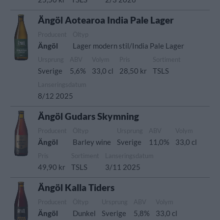
Ängöl Aotearoa India Pale Lager
Producent
Öltyp
Ängöl
Lager modern stil/India Pale Lager
Ursprung
ABV
Volym
Pris
Sortiment
Sverige
5,6%
33,0 cl
28,50 kr
TSLS
Lanseringsdatum
8/12 2025
Ängöl Gudars Skymning
Producent
Öltyp
Ursprung
ABV
Volym
Ängöl
Barley wine
Sverige
11,0%
33,0 cl
Pris
Sortiment
Lanseringsdatum
49,90 kr
TSLS
3/11 2025
Ängöl Kalla Tiders
Producent
Öltyp
Ursprung
ABV
Volym
Ängöl
Dunkel
Sverige
5,8%
33,0 cl