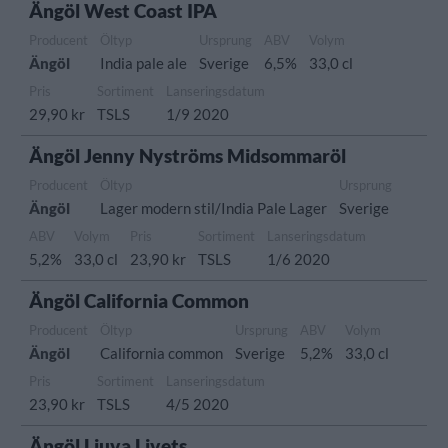
Ängöl West Coast IPA
Producent
Öltyp
Ursprung
ABV
Volym
Ängöl
India pale ale
Sverige
6,5%
33,0 cl
Pris
Sortiment
Lanseringsdatum
29,90 kr
TSLS
1/9 2020
Ängöl Jenny Nyströms Midsommaröl
Producent
Öltyp
Ursprung
Ängöl
Lager modern stil/India Pale Lager
Sverige
ABV
Volym
Pris
Sortiment
Lanseringsdatum
5,2%
33,0 cl
23,90 kr
TSLS
1/6 2020
Ängöl California Common
Producent
Öltyp
Ursprung
ABV
Volym
Ängöl
California common
Sverige
5,2%
33,0 cl
Pris
Sortiment
Lanseringsdatum
23,90 kr
TSLS
4/5 2020
Ängöl Ljuva Livets