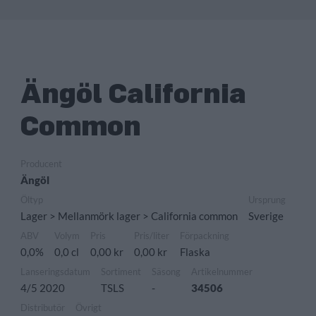
Ängöl California
Common
Producent
Ängöl
Öltyp
Ursprung
Lager > Mellanmörk lager > California common
Sverige
ABV
Volym
Pris
Pris/liter
Förpackning
0,0%
0,0 cl
0,00 kr
0,00 kr
Flaska
Lanseringsdatum
Sortiment
Säsong
Artikelnummer
4/5 2020
TSLS
-
34506
Distributör
Övrigt