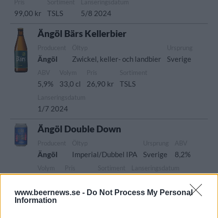
Pris
Sortiment
Lanseringsdatum
99,00 kr
TSLS
5/8 2024
Ängöl Bärs Kellerbier
Producent
Öltyp
Ursprung
Ängöl
Zwickel, keller- och landbier
Sverige
ABV
Volym
Pris
Sortiment
5,9%
33,0 cl
26,90 kr
TSLS
Lanseringsdatum
1/7 2024
Ängöl Double Down
Producent
Öltyp
Ursprung
ABV
Ängöl
Imperial/Dubbel IPA
Sverige
8,2%
Volym
Pris
Sortiment
Lanseringsdatum
33,0 cl
39,90 kr
TSLS
3/6 2024
www.beernews.se -
Do Not Process My Personal
Ängöl Jenny Nyströms Midsommaröl
Information
Producent
Öltyp