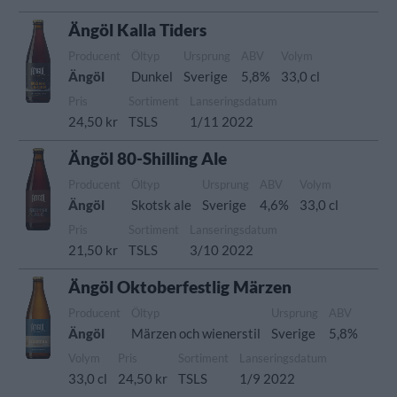
Ängöl Kalla Tiders
Producent
Öltyp
Ursprung
ABV
Volym
Ängöl
Dunkel
Sverige
5,8%
33,0 cl
Pris
Sortiment
Lanseringsdatum
24,50 kr
TSLS
1/11 2022
Ängöl 80-Shilling Ale
Producent
Öltyp
Ursprung
ABV
Volym
Ängöl
Skotsk ale
Sverige
4,6%
33,0 cl
Pris
Sortiment
Lanseringsdatum
21,50 kr
TSLS
3/10 2022
Ängöl Oktoberfestlig Märzen
Producent
Öltyp
Ursprung
ABV
Ängöl
Märzen och wienerstil
Sverige
5,8%
Volym
Pris
Sortiment
Lanseringsdatum
33,0 cl
24,50 kr
TSLS
1/9 2022