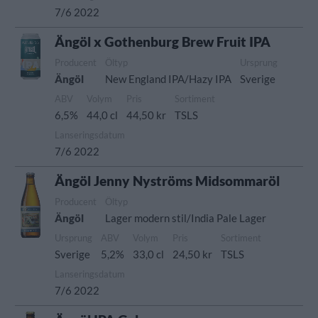
7/6 2022
Ängöl x Gothenburg Brew Fruit IPA
Producent
Öltyp
Ursprung
Ängöl
New England IPA/Hazy IPA
Sverige
ABV
Volym
Pris
Sortiment
6,5%
44,0 cl
44,50 kr
TSLS
Lanseringsdatum
7/6 2022
Ängöl Jenny Nyströms Midsommaröl
Producent
Öltyp
Ängöl
Lager modern stil/India Pale Lager
Ursprung
ABV
Volym
Pris
Sortiment
Sverige
5,2%
33,0 cl
24,50 kr
TSLS
Lanseringsdatum
7/6 2022