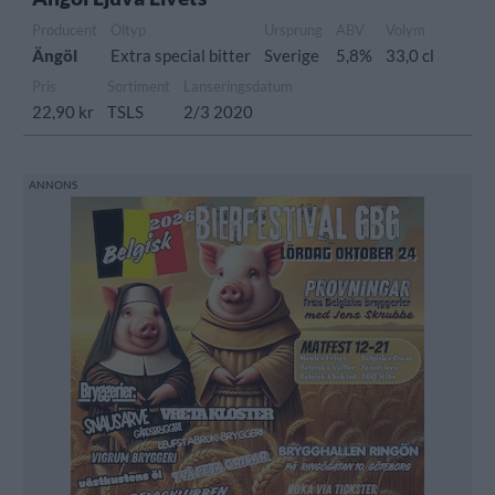
Producent
Öltyp
Ursprung
ABV
Volym
Ängöl
Extra special bitter
Sverige
5,8%
33,0 cl
Pris
Sortiment
Lanseringsdatum
22,90 kr
TSLS
2/3 2020