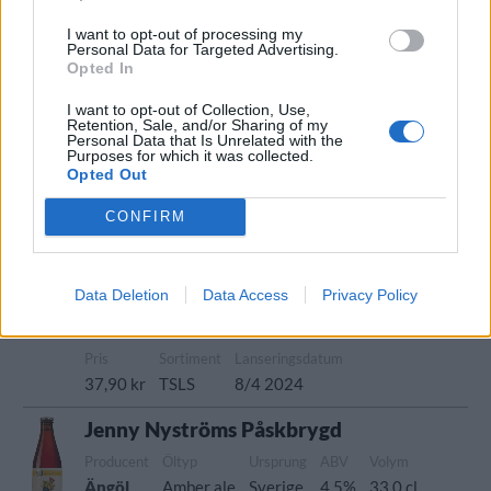
Sverige
5,0%
44,0 cl
33,90 kr
TSLS
I want to opt-out of processing my
Lanseringsdatum
Personal Data for Targeted Advertising.
6/5 2024
Opted In
Ängöl Majbock
I want to opt-out of Collection, Use,
Retention, Sale, and/or Sharing of my
Personal Data that Is Unrelated with the
Producent
Öltyp
Ursprung
ABV
Volym
Purposes for which it was collected.
Ängöl
Ljus bocköl
Sverige
6,8%
33,0 cl
Opted Out
Pris
Sortiment
Lanseringsdatum
CONFIRM
27,90 kr
TSLS
8/4 2024
Ängöl Smooth Hoperator
Data Deletion
Data Access
Privacy Policy
Producent
Öltyp
Ursprung
ABV
Volym
Ängöl
Session IPA
Sverige
4,7%
44,0 cl
Pris
Sortiment
Lanseringsdatum
37,90 kr
TSLS
8/4 2024
Jenny Nyströms Påskbrygd
Producent
Öltyp
Ursprung
ABV
Volym
Ängöl
Amber ale
Sverige
4,5%
33,0 cl