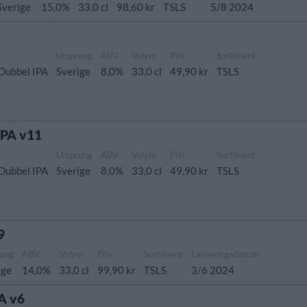
Sverige
15,0%
33,0 cl
98,60 kr
TSLS
5/8 2024
Ursprung
ABV
Volym
Pris
Sortiment
Dubbel IPA
Sverige
8,0%
33,0 cl
49,90 kr
TSLS
IPA v11
Ursprung
ABV
Volym
Pris
Sortiment
Dubbel IPA
Sverige
8,0%
33,0 cl
49,90 kr
TSLS
9
rung
ABV
Volym
Pris
Sortiment
Lanseringsdatum
ige
14,0%
33,0 cl
99,90 kr
TSLS
3/6 2024
A v6