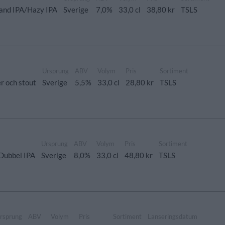
and IPA/Hazy IPA
Sverige
7,0%
33,0 cl
38,80 kr
TSLS
Ursprung
ABV
Volym
Pris
Sortiment
er och stout
Sverige
5,5%
33,0 cl
28,80 kr
TSLS
Ursprung
ABV
Volym
Pris
Sortiment
Dubbel IPA
Sverige
8,0%
33,0 cl
48,80 kr
TSLS
rsprung
ABV
Volym
Pris
Sortiment
Lanseringsdatum