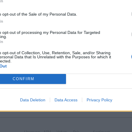
In
o opt-out of the Sale of my Personal Data.
rsprung
ABV
Volym
Pris
Sortiment
Lanseringsdatum
In
verige
6,0%
33,0 cl
29,90 kr
TSLS
6/10 2025
to opt-out of processing my Personal Data for Targeted
ing.
In
Ursprung
ABV
Volym
Pris
Sortiment
o opt-out of Collection, Use, Retention, Sale, and/or Sharing
ysk stil
Sverige
4,6%
33,0 cl
29,90 kr
TSLS
ersonal Data that Is Unrelated with the Purposes for which it
lected.
Out
CONFIRM
Ursprung
ABV
Volym
Pris
Sortiment
porter och stout
Sverige
12,0%
33,0 cl
79,90 kr
TSLS
Data Deletion
Data Access
Privacy Policy