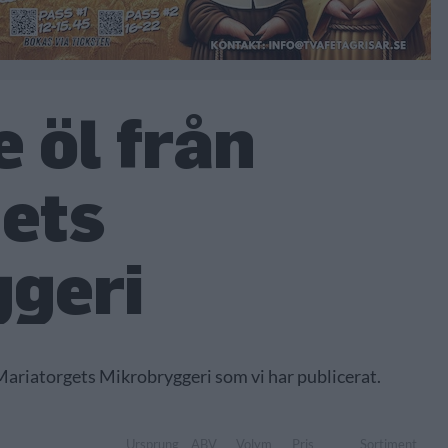
 öl från
ets
geri
 Mariatorgets Mikrobryggeri som vi har publicerat.
Ursprung
ABV
Volym
Pris
Sortiment