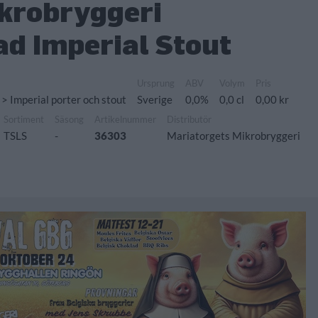
krobryggeri
d Imperial Stout
Ursprung
ABV
Volym
Pris
 > Imperial porter och stout
Sverige
0,0%
0,0 cl
0,00 kr
Sortiment
Säsong
Artikelnummer
Distributör
TSLS
-
36303
Mariatorgets Mikrobryggeri