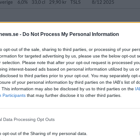
verige
6,0%
33,0 cl
29,90 kr
TSLS
8/12 2025
Ursprung
ABV
Volym
Pris
Sortiment
ysk stil
Sverige
4,6%
33,0 cl
29,90 kr
TSLS
news.se -
Do Not Process My Personal Information
to opt-out of the sale, sharing to third parties, or processing of your per
formation for targeted advertising by us, please use the below opt-out s
r selection. Please note that after your opt-out request is processed y
eing interest-based ads based on personal information utilized by us or
Ursprung
ABV
Volym
Pris
Sortiment
disclosed to third parties prior to your opt-out. You may separately opt-
porter och stout
Sverige
12,0%
33,0 cl
79,90 kr
TSLS
losure of your personal information by third parties on the IAB’s list of
. This information may also be disclosed by us to third parties on the
IA
Participants
that may further disclose it to other third parties.
Ursprung
ABV
Volym
Pris
Sortiment
l Data Processing Opt Outs
ysk stil
Sverige
4,6%
33,0 cl
29,90 kr
TSLS
o opt-out of the Sharing of my personal data.