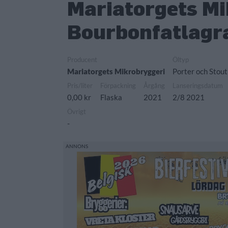
Mariatorgets Mi
Bourbonfatlagra
Producent
Öltyp
Mariatorgets Mikrobryggeri
Porter och Stout
Pris/liter
Förpackning
Årgång
Lanseringsdatum
0,00 kr
Flaska
2021
2/8 2021
Övrigt
-