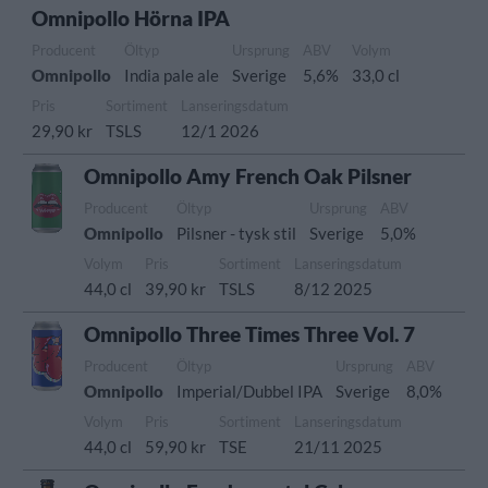
Omnipollo Hörna IPA
Producent
Öltyp
Ursprung
ABV
Volym
Omnipollo
India pale ale
Sverige
5,6%
33,0 cl
Pris
Sortiment
Lanseringsdatum
29,90 kr
TSLS
12/1 2026
Omnipollo Amy French Oak Pilsner
Producent
Öltyp
Ursprung
ABV
Omnipollo
Pilsner - tysk stil
Sverige
5,0%
Volym
Pris
Sortiment
Lanseringsdatum
44,0 cl
39,90 kr
TSLS
8/12 2025
Omnipollo Three Times Three Vol. 7
Producent
Öltyp
Ursprung
ABV
Omnipollo
Imperial/Dubbel IPA
Sverige
8,0%
Volym
Pris
Sortiment
Lanseringsdatum
44,0 cl
59,90 kr
TSE
21/11 2025