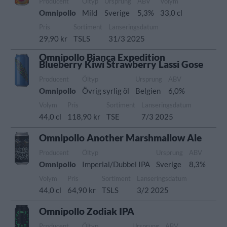
Producent
Öltyp
Ursprung
ABV
Volym
Omnipollo
Mild
Sverige
5,3%
33,0 cl
Pris
Sortiment
Lanseringsdatum
29,90 kr
TSLS
31/3 2025
Omnipollo Bianca Expedition
Blueberry Kiwi Strawberry Lassi Gose
Producent
Öltyp
Ursprung
ABV
Omnipollo
Övrig syrlig öl
Belgien
6,0%
Volym
Pris
Sortiment
Lanseringsdatum
44,0 cl
118,90 kr
TSE
7/3 2025
Omnipollo Another Marshmallow Ale
Producent
Öltyp
Ursprung
ABV
Omnipollo
Imperial/Dubbel IPA
Sverige
8,3%
Volym
Pris
Sortiment
Lanseringsdatum
44,0 cl
64,90 kr
TSLS
3/2 2025
Omnipollo Zodiak IPA
Producent
Öltyp
Ursprung
ABV