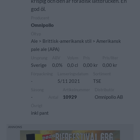
krispig och den är förädisk lättdrucken. En
god öl.
Producent
Omnipollo
Öltyp
Ale > Brittisk-amerikansk stil > Amerikansk
pale ale (APA)
Ursprung
ABV
Volym
Pris
Pris/liter
Sverige
0,0%
0,0 cl
0,00 kr
0,00 kr
Förpackning
Lanseringsdatum
Sortiment
-
5/11 2021
TSE
Säsong
Artikelnummer
Distributör
-
10929
Omnipollo AB
Antal
Övrigt
inkl pant