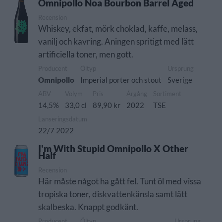
Omnipollo Noa Bourbon Barrel Aged
Recension
Whiskey, ekfat, mörk choklad, kaffe, melass,
vanilj och kavring. Aningen spritigt med lätt
artificiella toner, men gott.
Producent
Öltyp
Ursprung
Omnipollo
Imperial porter och stout
Sverige
ABV
Volym
Pris
Årgång
Sortiment
14,5%
33,0 cl
89,90 kr
2022
TSE
Lanseringsdatum
22/7 2022
I'm With Stupid Omnipollo X Other
Half
Recension
Här måste något ha gått fel. Tunt öl med vissa
tropiska toner, diskvattenkänsla samt lätt
skalbeska. Knappt godkänt.
Producent
Öltyp
Ursprung