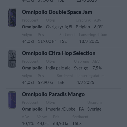
44,0 cl
59,90 kr
TSE
22/8 2025
Omnipollo Double Space Jam
Producent
Öltyp
Ursprung
ABV
Omnipollo
Övrig syrlig öl
Belgien
6,0%
Volym
Pris
Sortiment
Lanseringsdatum
44,0 cl
119,00 kr
TSE
18/7 2025
Omnipollo Citra Hop Selection
Producent
Öltyp
Ursprung
ABV
Omnipollo
India pale ale
Sverige
7,5%
Volym
Pris
Sortiment
Lanseringsdatum
44,0 cl
57,90 kr
TSE
4/7 2025
Omnipollo Paradis Mango
Producent
Öltyp
Ursprung
Omnipollo
Imperial/Dubbel IPA
Sverige
ABV
Volym
Pris
Sortiment
10,1%
44,0 cl
68,90 kr
TSLS