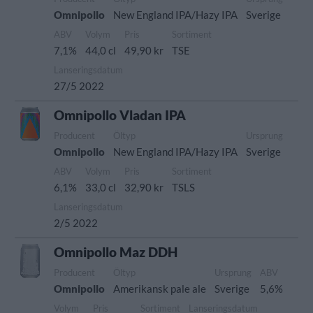
Omnipollo
New England IPA/Hazy IPA
Sverige
ABV
Volym
Pris
Sortiment
7,1%
44,0 cl
49,90 kr
TSE
Lanseringsdatum
27/5 2022
Omnipollo Vladan IPA
Producent
Öltyp
Ursprung
Omnipollo
New England IPA/Hazy IPA
Sverige
ABV
Volym
Pris
Sortiment
6,1%
33,0 cl
32,90 kr
TSLS
Lanseringsdatum
2/5 2022
Omnipollo Maz DDH
Producent
Öltyp
Ursprung
ABV
Omnipollo
Amerikansk pale ale
Sverige
5,6%
Volym
Pris
Sortiment
Lanseringsdatum