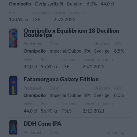
Omnipollo
Övrig syrlig öl
Belgien
6,0%
44,0 cl
Pris
Sortiment
Lanseringsdatum
100,90 kr
TSE
25/3 2022
Omnipollo x Equilibrium 18 Decillion
Double Ipa
Producent
Öltyp
Ursprung
ABV
Omnipollo
Imperial/Dubbel IPA
Sverige
8,5%
Volym
Pris
Sortiment
Lanseringsdatum
44,0 cl
55,90 kr
TSE
25/2 2022
Fatamorgana Galaxy Edition
Producent
Öltyp
Ursprung
ABV
Omnipollo
Imperial/Dubbel IPA
Sverige
8,0%
Volym
Pris
Sortiment
Lanseringsdatum
44,0 cl
56,90 kr
TSLS
2/12 2021
DDH Cone IPA
Producent
Öltyp
Ursprung