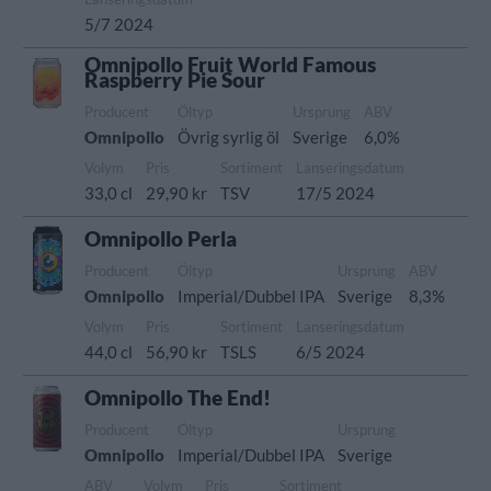
5/7 2024
Omnipollo Fruit World Famous
Raspberry Pie Sour
Producent
Öltyp
Ursprung
ABV
Omnipollo
Övrig syrlig öl
Sverige
6,0%
Volym
Pris
Sortiment
Lanseringsdatum
33,0 cl
29,90 kr
TSV
17/5 2024
Omnipollo Perla
Producent
Öltyp
Ursprung
ABV
Omnipollo
Imperial/Dubbel IPA
Sverige
8,3%
Volym
Pris
Sortiment
Lanseringsdatum
44,0 cl
56,90 kr
TSLS
6/5 2024
Omnipollo The End!
Producent
Öltyp
Ursprung
Omnipollo
Imperial/Dubbel IPA
Sverige
ABV
Volym
Pris
Sortiment