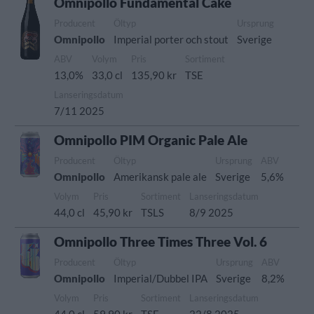
Omnipollo Fundamental Cake
Producent
Öltyp
Ursprung
Omnipollo
Imperial porter och stout
Sverige
ABV
Volym
Pris
Sortiment
13,0%
33,0 cl
135,90 kr
TSE
Lanseringsdatum
7/11 2025
Omnipollo PIM Organic Pale Ale
Producent
Öltyp
Ursprung
ABV
Omnipollo
Amerikansk pale ale
Sverige
5,6%
Volym
Pris
Sortiment
Lanseringsdatum
44,0 cl
45,90 kr
TSLS
8/9 2025
Omnipollo Three Times Three Vol. 6
Producent
Öltyp
Ursprung
ABV
Omnipollo
Imperial/Dubbel IPA
Sverige
8,2%
Volym
Pris
Sortiment
Lanseringsdatum