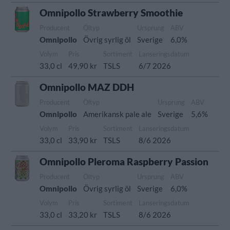
Omnipollo Strawberry Smoothie
Producent
Öltyp
Ursprung
ABV
Omnipollo
Övrig syrlig öl
Sverige
6,0%
Volym
Pris
Sortiment
Lanseringsdatum
33,0 cl
49,90 kr
TSLS
6/7 2026
Omnipollo MAZ DDH
Producent
Öltyp
Ursprung
ABV
Omnipollo
Amerikansk pale ale
Sverige
5,6%
Volym
Pris
Sortiment
Lanseringsdatum
33,0 cl
33,90 kr
TSLS
8/6 2026
Omnipollo Pleroma Raspberry Passion
Producent
Öltyp
Ursprung
ABV
Omnipollo
Övrig syrlig öl
Sverige
6,0%
Volym
Pris
Sortiment
Lanseringsdatum
33,0 cl
33,20 kr
TSLS
8/6 2026