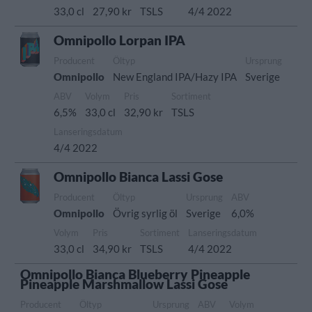
33,0 cl
27,90 kr
TSLS
4/4 2022
Omnipollo Lorpan IPA
Producent
Öltyp
Ursprung
Omnipollo
New England IPA/Hazy IPA
Sverige
ABV
Volym
Pris
Sortiment
6,5%
33,0 cl
32,90 kr
TSLS
Lanseringsdatum
4/4 2022
Omnipollo Bianca Lassi Gose
Producent
Öltyp
Ursprung
ABV
Omnipollo
Övrig syrlig öl
Sverige
6,0%
Volym
Pris
Sortiment
Lanseringsdatum
33,0 cl
34,90 kr
TSLS
4/4 2022
Omnipollo Bianca Blueberry Pineapple
Pineapple Marshmallow Lassi Gose
Producent
Öltyp
Ursprung
ABV
Volym