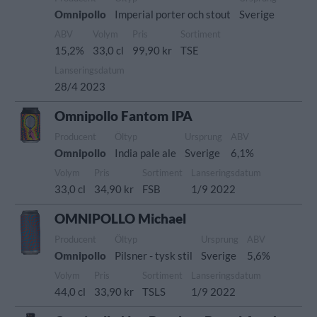
Omnipollo
Imperial porter och stout
Sverige
ABV
Volym
Pris
Sortiment
15,2%
33,0 cl
99,90 kr
TSE
Lanseringsdatum
28/4 2023
Omnipollo Fantom IPA
Producent
Öltyp
Ursprung
ABV
Omnipollo
India pale ale
Sverige
6,1%
Volym
Pris
Sortiment
Lanseringsdatum
33,0 cl
34,90 kr
FSB
1/9 2022
OMNIPOLLO Michael
Producent
Öltyp
Ursprung
ABV
Omnipollo
Pilsner - tysk stil
Sverige
5,6%
Volym
Pris
Sortiment
Lanseringsdatum
44,0 cl
33,90 kr
TSLS
1/9 2022