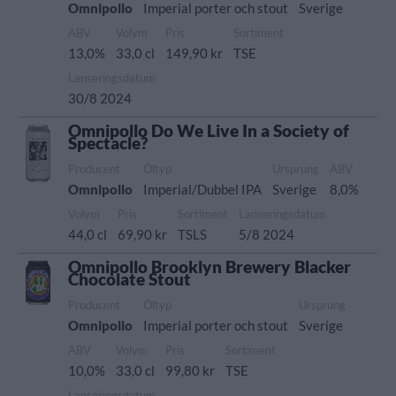
Omnipollo
Imperial porter och stout
Sverige
ABV
Volym
Pris
Sortiment
13,0%
33,0 cl
149,90 kr
TSE
Lanseringsdatum
30/8 2024
Omnipollo Do We Live In a Society of
Spectacle?
Producent
Öltyp
Ursprung
ABV
Omnipollo
Imperial/Dubbel IPA
Sverige
8,0%
Volym
Pris
Sortiment
Lanseringsdatum
44,0 cl
69,90 kr
TSLS
5/8 2024
Omnipollo Brooklyn Brewery Blacker
Chocolate Stout
Producent
Öltyp
Ursprung
Omnipollo
Imperial porter och stout
Sverige
ABV
Volym
Pris
Sortiment
10,0%
33,0 cl
99,80 kr
TSE
Lanseringsdatum