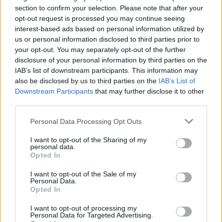
section to confirm your selection. Please note that after your
Omnipollo
Imperial/Dubbel IPA
Sverige
7,5%
opt-out request is processed you may continue seeing
Volym
Pris
Sortiment
Lanseringsdatum
interest-based ads based on personal information utilized by
44,0 cl
66,90 kr
TSLS
1/11 2024
us or personal information disclosed to third parties prior to
your opt-out. You may separately opt-out of the further
Omnipollo Emma’s Winter Mild
disclosure of your personal information by third parties on the
Producent
Öltyp
Ursprung
ABV
Volym
IAB’s list of downstream participants. This information may
Omnipollo
Mild
Sverige
5,3%
33,0 cl
also be disclosed by us to third parties on the
IAB’s List of
Downstream Participants
that may further disclose it to other
Pris
Sortiment
Lanseringsdatum
third parties.
29,90 kr
TSLS
1/11 2024
Personal Data Processing Opt Outs
OMNIPOLLO FATAMORGANA X
I want to opt-out of the Sharing of my
Producent
Öltyp
Ursprung
ABV
personal data.
Omnipollo
Imperial/Dubbel IPA
Sverige
8,0%
Opted In
Volym
Pris
Sortiment
Lanseringsdatum
I want to opt-out of the Sale of my
44,0 cl
59,60 kr
TSE
11/10 2024
Personal Data.
Opted In
Omnipollo DEEP WORK
I want to opt-out of processing my
Producent
Öltyp
Ursprung
ABV
Personal Data for Targeted Advertising.