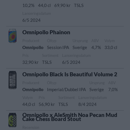
10,2%
44,0 cl
69,90 kr
TSLS
Lanseringsdatum
6/5 2024
Omnipollo Phainon
Producent
Öltyp
Ursprung
ABV
Volym
Omnipollo
Session IPA
Sverige
4,7%
33,0 cl
Pris
Sortiment
Lanseringsdatum
32,90 kr
TSLS
6/5 2024
Omnipollo Black Is Beautiful Volume 2
Producent
Öltyp
Ursprung
ABV
Omnipollo
Imperial/Dubbel IPA
Sverige
7,0%
Volym
Pris
Sortiment
Lanseringsdatum
44,0 cl
56,90 kr
TSLS
8/4 2024
Omnipollo x AleSmith Noa Pecan Mud
Cake Chess Board Stout
Recension