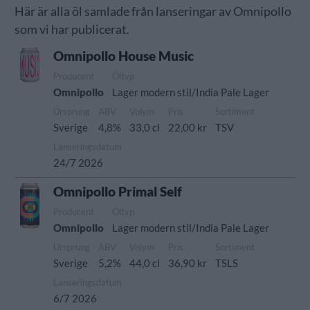
Här är alla öl samlade från lanseringar av Omnipollo
som vi har publicerat.
Omnipollo House Music
Producent
Öltyp
Omnipollo
Lager modern stil/India Pale Lager
Ursprung
ABV
Volym
Pris
Sortiment
Sverige
4,8%
33,0 cl
22,00 kr
TSV
Lanseringsdatum
24/7 2026
Omnipollo Primal Self
Producent
Öltyp
Omnipollo
Lager modern stil/India Pale Lager
Ursprung
ABV
Volym
Pris
Sortiment
Sverige
5,2%
44,0 cl
36,90 kr
TSLS
Lanseringsdatum
6/7 2026