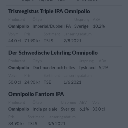
Trismegistus Triple IPA Omnipollo
Producent
Öltyp
Ursprung
ABV
Omnipollo
Imperial/Dubbel IPA
Sverige
10,2%
Volym
Pris
Sortiment
Lanseringsdatum
44,0 cl
71,90 kr
TSLS
2/8 2021
Der Schwedische Lehrling Omnipollo
Producent
Öltyp
Ursprung
ABV
Omnipollo
Dortmunder och helles
Tyskland
5,2%
Volym
Pris
Sortiment
Lanseringsdatum
50,0 cl
24,90 kr
TSE
1/6 2021
Omnipollo Fantom IPA
Producent
Öltyp
Ursprung
ABV
Volym
Omnipollo
India pale ale
Sverige
6,1%
33,0 cl
Pris
Sortiment
Lanseringsdatum
34,90 kr
TSLS
3/5 2021