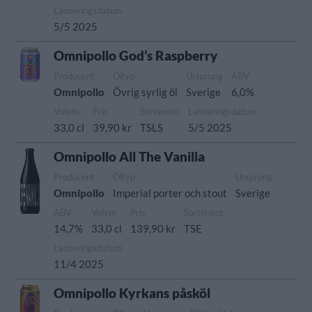
Lanseringsdatum
5/5 2025
Omnipollo God’s Raspberry
Producent
Öltyp
Ursprung
ABV
Omnipollo
Övrig syrlig öl
Sverige
6,0%
Volym
Pris
Sortiment
Lanseringsdatum
33,0 cl
39,90 kr
TSLS
5/5 2025
Omnipollo All The Vanilla
Producent
Öltyp
Ursprung
Omnipollo
Imperial porter och stout
Sverige
ABV
Volym
Pris
Sortiment
14,7%
33,0 cl
139,90 kr
TSE
Lanseringsdatum
11/4 2025
Omnipollo Kyrkans påsköl