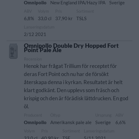
Omnipollo
New England IPA/Hazy IPA
Sverige
ABV
Volym
Pris
Sortiment
6,8%
33,0 cl
37,90 kr
TSLS
Lanseringsdatum
2/12 2021
Omnipollo Double Dry Hopped Fort
Point Pale Ale
Recension
Henok har frågat Trillium för receptet för
deras Fort Point och nu har de försökt
återskapa denna i kyrkan. Resultatet är helt
klart godkänt. Den upplevs som fräsch och
krispig och den är förädisk lättdrucken. En god
öl.
Producent
Öltyp
Ursprung
ABV
Omnipollo
Amerikansk pale ale
Sverige
6,6%
Volym
Pris
Sortiment
Lanseringsdatum
33,0 cl
40,90 kr
TSE
5/11 2021