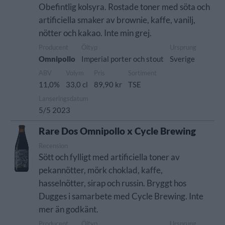
Obefintlig kolsyra. Rostade toner med söta och
artificiella smaker av brownie, kaffe, vanilj,
nötter och kakao. Inte min grej.
Producent
Öltyp
Ursprung
Omnipollo
Imperial porter och stout
Sverige
ABV
Volym
Pris
Sortiment
11,0%
33,0 cl
89,90 kr
TSE
Lanseringsdatum
5/5 2023
Rare Dos Omnipollo x Cycle Brewing
Recension
Sött och fylligt med artificiella toner av
pekannötter, mörk choklad, kaffe,
hasselnötter, sirap och russin. Bryggt hos
Dugges i samarbete med Cycle Brewing. Inte
mer än godkänt.
Producent
Öltyp
Ursprung