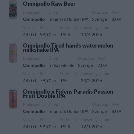
Omnipollo Raw Beer
Producent
Öltyp
Ursprung
ABV
Omnipollo
Imperial/Dubbel IPA
Sverige
8,0%
Volym
Pris
Sortiment
Lanseringsdatum
44,0 cl
59,90 kr
TSLS
13/4 2026
Omnipollo Tired hands watermelon
milkshake IPA
Producent
Öltyp
Ursprung
ABV
Omnipollo
India pale ale
Sverige
7,0%
Volym
Pris
Sortiment
Lanseringsdatum
44,0 cl
79,90 kr
TSE
20/2 2026
Omnipollo x Fidens Paradis Passion
Fruit Double IPA
Producent
Öltyp
Ursprung
ABV
Omnipollo
Imperial/Dubbel IPA
Sverige
8,0%
Volym
Pris
Sortiment
Lanseringsdatum
44,0 cl
59,90 kr
TSLS
12/1 2026