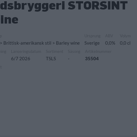
rdsbryggeri STORSINT
ine
p
Ursprung
ABV
Volym
 > Brittisk-amerikansk stil > Barley wine
Sverige
0,0%
0,0 cl
ning
Lanseringsdatum
Sortiment
Säsong
Artikelnummer
6/7 2026
TSLS
-
35504
gt