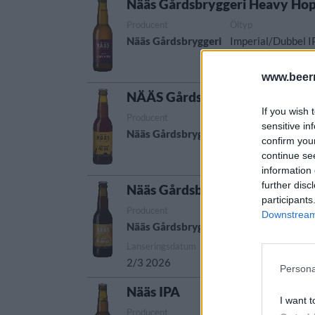
Nääs Gårdsbryggeri Heavy Ho
Producent
Öltyp
Nääs Gårdsbryggeri
Imperial/Dubbel I
www.beer
NÄÄS Gårdsbryggeri Mörk Lage
If you wish 
Producent
Öltyp
Ursprung
sensitive in
Nääs Gårdsbryggeri
Dunkel
Sverige
confirm you
continue se
information 
further disc
Nääs Gårdsbryggeri Bärnsten
participants
Producent
Öltyp
Downstream 
Nääs Gårdsbryggeri
Öl>Ale>Extra spec
Lanseringsdatum
2/3 2026
Persona
Nääs IPA
I want t
Producent
Öltyp
Urs