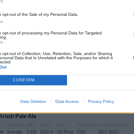
In
rige
6,3%
33,0 cl
26,90 kr
TSLS
8/12 2025
o opt-out of the Sale of my Personal Data.
In
to opt-out of processing my Personal Data for Targeted
ing.
Ursprung
ABV
Volym
Pris
Sortiment
In
ial bitter>
Sverige
5,7%
33,0 cl
23,90 kr
TSLS
o opt-out of Collection, Use, Retention, Sale, and/or Sharing
ersonal Data that Is Unrelated with the Purposes for which it
lected.
Out
CONFIRM
Ursprung
ABV
Volym
Pris
Sortiment
Hazy IPA
Sverige
6,0%
33,0 cl
29,90 kr
TSLS
Data Deletion
Data Access
Privacy Policy
Krush Pale Ale
Ursprung
ABV
Volym
Pris
Sortiment
Lanseringsdatum
le
Sverige
5,4%
33,0 cl
26,90 kr
TSV
28/2 2025