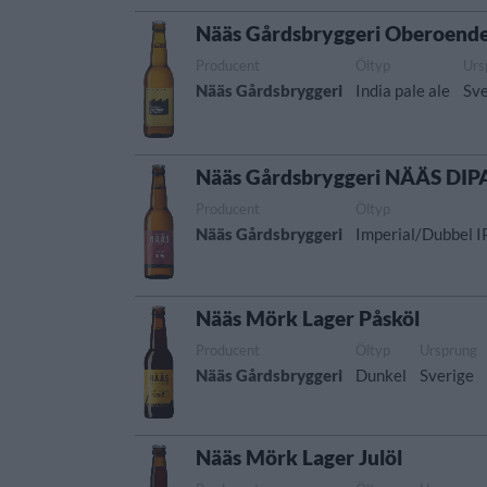
Nääs Gårdsbryggeri Oberoende
Producent
Öltyp
Urs
Nääs Gårdsbryggeri
India pale ale
Sve
Nääs Gårdsbryggeri NÄÄS DIP
Producent
Öltyp
Nääs Gårdsbryggeri
Imperial/Dubbel I
Nääs Mörk Lager Påsköl
Producent
Öltyp
Ursprung
Nääs Gårdsbryggeri
Dunkel
Sverige
Nääs Mörk Lager Julöl