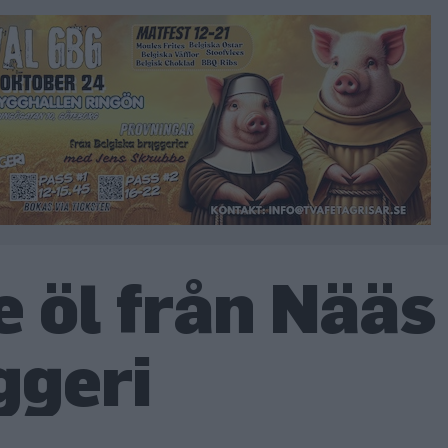
 öl från Nääs
ggeri