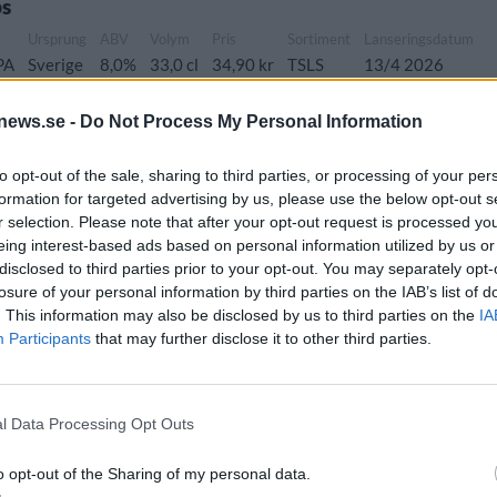
ps
Ursprung
ABV
Volym
Pris
Sortiment
Lanseringsdatum
PA
Sverige
8,0%
33,0 cl
34,90 kr
TSLS
13/4 2026
news.se -
Do Not Process My Personal Information
r Påsköl
to opt-out of the sale, sharing to third parties, or processing of your per
ABV
Volym
Pris
Sortiment
Lanseringsdatum
formation for targeted advertising by us, please use the below opt-out s
5,3%
33,0 cl
24,00 kr
TSLS
16/3 2026
r selection. Please note that after your opt-out request is processed y
eing interest-based ads based on personal information utilized by us or
disclosed to third parties prior to your opt-out. You may separately opt-
losure of your personal information by third parties on the IAB’s list of
. This information may also be disclosed by us to third parties on the
IA
Ursprung
ABV
Volym
Pris
Sortiment
Participants
that may further disclose it to other third parties.
ial bitter>
Sverige
5,7%
33,0 cl
25,00 kr
TSLS
l Data Processing Opt Outs
o opt-out of the Sharing of my personal data.
prung
ABV
Volym
Pris
Sortiment
Lanseringsdatum