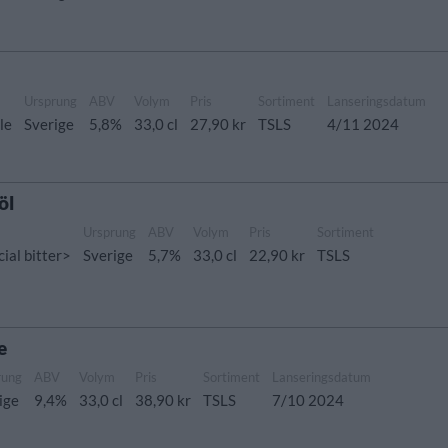
Ursprung
ABV
Volym
Pris
Sortiment
Lanseringsdatum
le
Sverige
5,8%
33,0 cl
27,90 kr
TSLS
4/11 2024
öl
Ursprung
ABV
Volym
Pris
Sortiment
ial bitter>
Sverige
5,7%
33,0 cl
22,90 kr
TSLS
e
rung
ABV
Volym
Pris
Sortiment
Lanseringsdatum
ige
9,4%
33,0 cl
38,90 kr
TSLS
7/10 2024