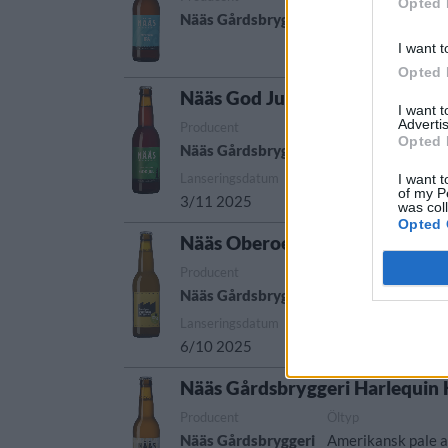
Opted 
Nääs Gårdsbryggeri
India pale ale
Sve
I want t
Opted 
Nääs God Jul Julöl
I want 
Advertis
Producent
Öltyp
Opted 
Nääs Gårdsbryggeri
Öl>Ale>Extra spec
Lanseringsdatum
I want t
of my P
3/11 2025
was col
Opted 
Nääs Oberoende Hazy IPA
Producent
Öltyp
Nääs Gårdsbryggeri
New England IPA/
Lanseringsdatum
6/10 2025
Nääs Gårdsbryggeri Harlequin 
Producent
Öltyp
Nääs Gårdsbryggeri
Amerikansk pale a