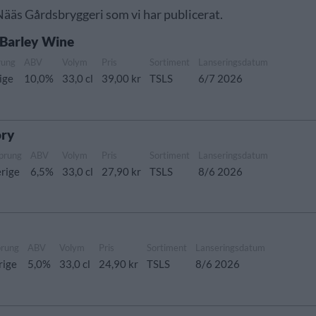
 Nääs Gårdsbryggeri som vi har publicerat.
 Barley Wine
rung
ABV
Volym
Pris
Sortiment
Lanseringsdatum
ige
10,0%
33,0 cl
39,00 kr
TSLS
6/7 2026
ory
prung
ABV
Volym
Pris
Sortiment
Lanseringsdatum
rige
6,5%
33,0 cl
27,90 kr
TSLS
8/6 2026
prung
ABV
Volym
Pris
Sortiment
Lanseringsdatum
rige
5,0%
33,0 cl
24,90 kr
TSLS
8/6 2026