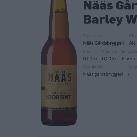
Nääs Gå
Barley W
Producent
Ölty
Nääs Gårdsbryggeri
Ale
Pris
Pris/liter
Förpack
0,00 kr
0,00 kr
Flaska
Distributör
Övri
Nääs gårdsbryggeri
-