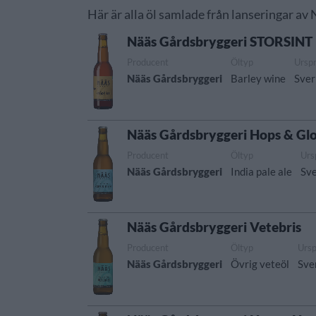
Här är alla öl samlade från lanseringar av
Nääs Gårdsbryggeri STORSINT
Producent
Öltyp
Ursp
Nääs Gårdsbryggeri
Barley wine
Sver
Nääs Gårdsbryggeri Hops & Gl
Producent
Öltyp
Urs
Nääs Gårdsbryggeri
India pale ale
Sve
Nääs Gårdsbryggeri Vetebris
Producent
Öltyp
Urs
Nääs Gårdsbryggeri
Övrig veteöl
Sve