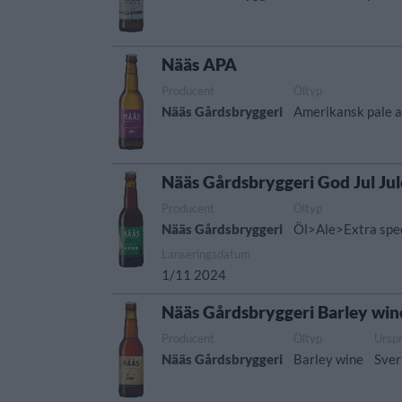
Nääs APA
Producent
Öltyp
Nääs Gårdsbryggeri
Amerikansk pale a
Nääs Gårdsbryggeri God Jul Jul
Producent
Öltyp
Nääs Gårdsbryggeri
Öl>Ale>Extra spec
Lanseringsdatum
1/11 2024
Nääs Gårdsbryggeri Barley win
Producent
Öltyp
Ursp
Nääs Gårdsbryggeri
Barley wine
Sver