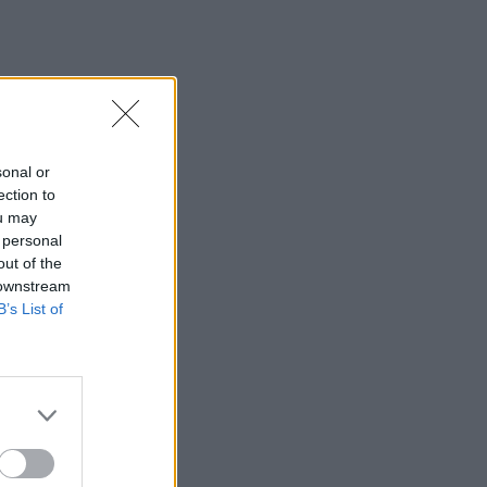
sonal or
ection to
ou may
 personal
out of the
 downstream
B’s List of