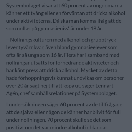
Systembolaget visar att 60 procent av ungdomarna
känner ett tvång eller en förväntan att dricka alkohol
under aktiviteterna. Då ska man komma ihåg att de
som nollas på gymnasienivå är under 18 år.
– Nollningskulturen med alkohol och grupptryck
lever tyvärr kvar, även bland gymnasieelever som
ofta är så unga som 16 år. Flera har i samband med
nollningar utsatts för förnedrande aktiviteter och
har känt press att dricka alkohol. Mycket av detta
hade förhoppningsvis kunnat undvikas om personer
över 20 år sagt nej till att köpa ut, säger Lennart
Agén, chef samhällsrelationer på Systembolaget.
I undersökningen säger 60 procent av de tillfrågade
att de själva eller någon de känner har blivit för full
under nollningen. 70 procent skulle se det som
positivt om det var mindre alkohol inblandat.