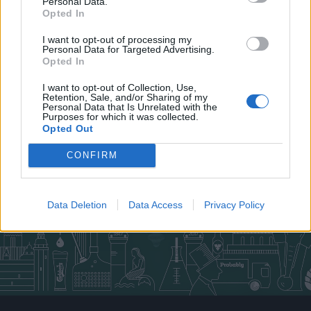
Personal Data.
Opted In
NYHET
Carlsberg firar 170 år under
I want to opt-out of processing my
hela veckan
Personal Data for Targeted Advertising.
Opted In
Publicerat
2017-08-22
I want to opt-out of Collection, Use,
Retention, Sale, and/or Sharing of my
Personal Data that Is Unrelated with the
Purposes for which it was collected.
NYHET
Opted Out
CONFIRM
Data Deletion
Data Access
Privacy Policy