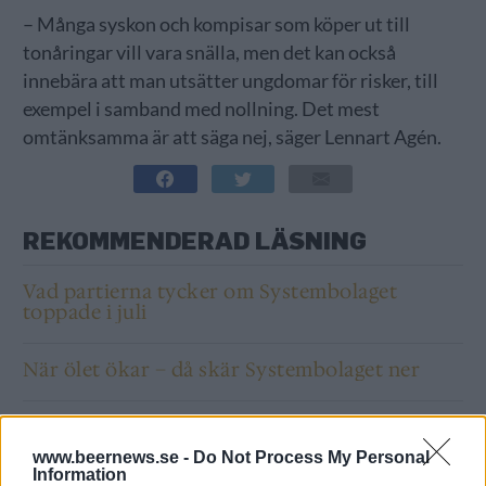
– Många syskon och kompisar som köper ut till
tonåringar vill vara snälla, men det kan också
innebära att man utsätter ungdomar för risker, till
exempel i samband med nollning. Det mest
omtänksamma är att säga nej, säger Lennart Agén.
REKOMMENDERAD LÄSNING
Vad partierna tycker om Systembolaget
toppade i juli
När ölet ökar – då skär Systembolaget ner
Brygghus 19 har medvind: ”Det är mycket nu”
www.beernews.se -
Do Not Process My Personal
Information