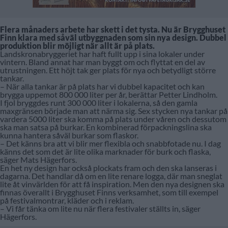
Flera månaders arbete har skett i det tysta. Nu är Brygghuset
Finn klara med såväl utbyggnaden som sin nya design. Dubbel
produktion blir möjligt när allt är på plats.
Landskronabryggeriet har haft fullt upp i sina lokaler under
vintern. Bland annat har man byggt om och flyttat en del av
utrustningen. Ett höjt tak ger plats för nya och betydligt större
tankar.
– När alla tankar är på plats har vi dubbel kapacitet och kan
brygga uppemot 800 000 liter per år, berättar Petter Lindholm.
I fjol bryggdes runt 300 000 liter i lokalerna, så den gamla
maxgränsen började man att närma sig. Sex stycken nya tankar på
vardera 5000 liter ska komma på plats under våren och dessutom
ska man satsa på burkar. En kombinerad förpackningslina ska
kunna hantera såväl burkar som flaskor.
– Det känns bra att vi blir mer flexibla och snabbfotade nu. I dag
känns det som det är lite olika marknader för burk och flaska,
säger Mats Hägerfors.
En het ny design har också plockats fram och den ska lanseras i
dagarna. Det handlar då om en lite renare logga, där man sneglat
lite åt vinvärlden för att få inspiration. Men den nya designen ska
finnas överallt i Brygghuset Finns verksamhet, som till exempel
på festivalmontrar, kläder och i reklam.
– Vi får tänka om lite nu när flera festivaler ställts in, säger
Hägerfors.