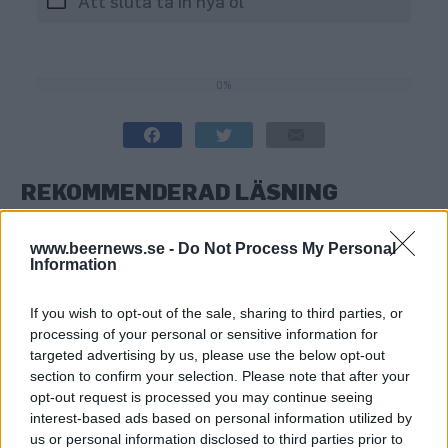
Att sluta ta in nya öl
0%
0%
REKOMMENDERAD LÄSNING
Juniquizet – har du hängt med i nyhetsflödet?
www.beernews.se -
Do Not Process My Personal
Information
Majquizet – har du hängt med i nyhetsflödet?
If you wish to opt-out of the sale, sharing to third parties, or
processing of your personal or sensitive information for
Marsquizet – har du hängt med i nyhetsflödet?
targeted advertising by us, please use the below opt-out
section to confirm your selection. Please note that after your
opt-out request is processed you may continue seeing
interest-based ads based on personal information utilized by
us or personal information disclosed to third parties prior to