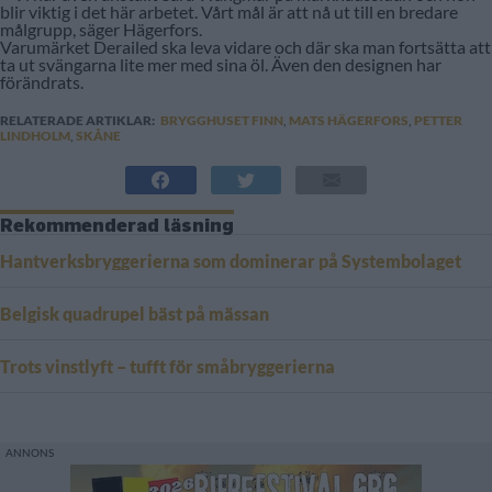
blir viktig i det här arbetet. Vårt mål är att nå ut till en bredare
målgrupp, säger Hägerfors.
Varumärket Derailed ska leva vidare och där ska man fortsätta att
ta ut svängarna lite mer med sina öl. Även den designen har
förändrats.
RELATERADE ARTIKLAR:
BRYGGHUSET FINN
,
MATS HÄGERFORS
,
PETTER
LINDHOLM
,
SKÅNE
Rekommenderad läsning
Hantverksbryggerierna som dominerar på Systembolaget
Belgisk quadrupel bäst på mässan
Trots vinstlyft – tufft för småbryggerierna