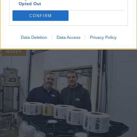
Finn bygger ut och förändrar
Opted Out
design
CONFIRM
Av
Ronny Karlsson
Publicerat
2020-03-24
Data Deletion
Data Access
Privacy Policy
NYHET