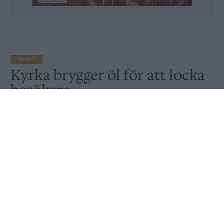
NYHET
Kyrka brygger öl för att locka
besökare
Publicerat
2017-03-06
NYHET