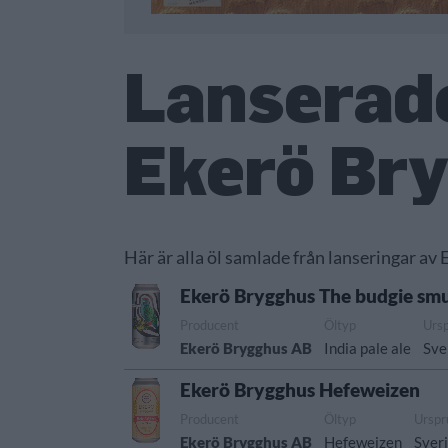
Lanserade
Ekerö Br
Här är alla öl samlade från lanseringar av
Ekerö Brygghus The budgie sm
Producent
Öltyp
Urs
Ekerö Brygghus AB
India pale ale
Sve
Ekerö Brygghus Hefeweizen
Producent
Öltyp
Urspr
Ekerö Brygghus AB
Hefeweizen
Sver