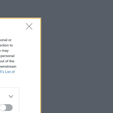
sonal or
ection to
ou may
 personal
out of the
 downstream
B’s List of