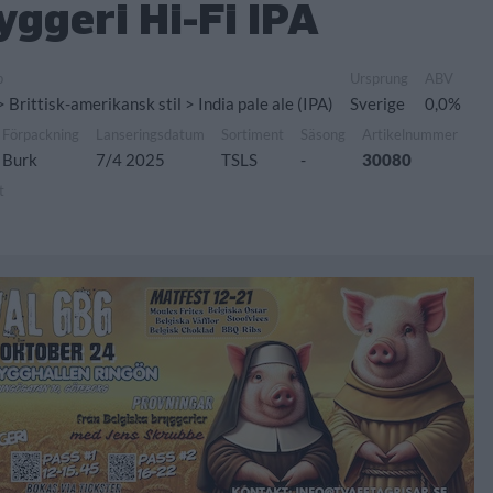
ggeri Hi-Fi IPA
p
Ursprung
ABV
> Brittisk-amerikansk stil > India pale ale (IPA)
Sverige
0,0%
Förpackning
Lanseringsdatum
Sortiment
Säsong
Artikelnummer
Burk
7/4 2025
TSLS
-
30080
t