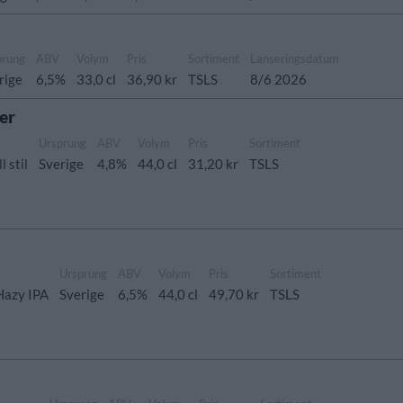
prung
ABV
Volym
Pris
Sortiment
Lanseringsdatum
rige
6,5%
33,0 cl
36,90 kr
TSLS
8/6 2026
er
Ursprung
ABV
Volym
Pris
Sortiment
l stil
Sverige
4,8%
44,0 cl
31,20 kr
TSLS
Ursprung
ABV
Volym
Pris
Sortiment
Hazy IPA
Sverige
6,5%
44,0 cl
49,70 kr
TSLS