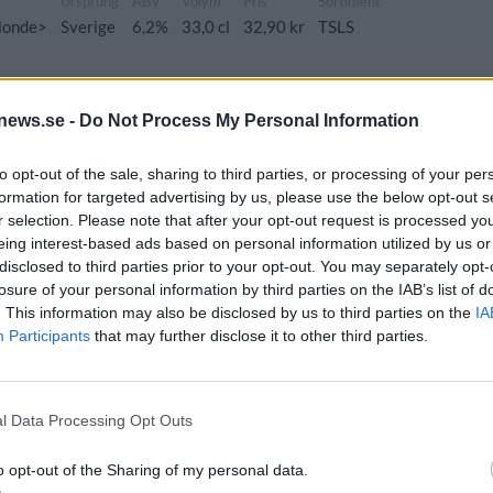
Ursprung
ABV
Volym
Pris
Sortiment
Blonde>
Sverige
6,2%
33,0 cl
32,90 kr
TSLS
news.se -
Do Not Process My Personal Information
Ursprung
ABV
Volym
Pris
Sortiment
Lanseringsdatum
to opt-out of the sale, sharing to third parties, or processing of your per
le
Sverige
5,5%
44,0 cl
39,00 kr
TSLS
13/4 2026
formation for targeted advertising by us, please use the below opt-out s
r selection. Please note that after your opt-out request is processed y
eing interest-based ads based on personal information utilized by us or
prung
ABV
Volym
Pris
Sortiment
Lanseringsdatum
disclosed to third parties prior to your opt-out. You may separately opt-
rige
6,5%
44,0 cl
46,80 kr
TSLS
13/4 2026
losure of your personal information by third parties on the IAB’s list of
. This information may also be disclosed by us to third parties on the
IA
PA
Participants
that may further disclose it to other third parties.
Ursprung
ABV
Volym
Pris
Sortiment
Lanseringsdatum
PA
Sverige
8,0%
44,0 cl
55,30 kr
TSLS
2/2 2026
l Data Processing Opt Outs
o opt-out of the Sharing of my personal data.
prung
ABV
Volym
Pris
Sortiment
Lanseringsdatum