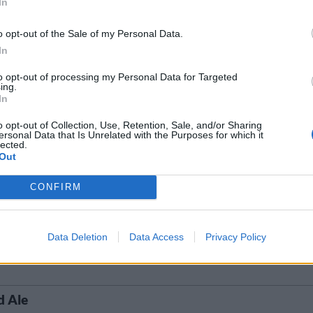
rige
7,0%
44,0 cl
52,50 kr
TSLS
2/2 2026
In
rter
o opt-out of the Sale of my Personal Data.
In
Ursprung
ABV
Volym
Pris
Sortiment
h stout
Sverige
12,0%
33,0 cl
92,40 kr
TSLS
to opt-out of processing my Personal Data for Targeted
ing.
In
o opt-out of Collection, Use, Retention, Sale, and/or Sharing
PA
ersonal Data that Is Unrelated with the Purposes for which it
lected.
Ursprung
ABV
Volym
Pris
Sortiment
Lanseringsdatum
Out
PA
Sverige
8,0%
44,0 cl
55,30 kr
TSLS
12/1 2026
CONFIRM
ption
Ursprung
ABV
Volym
Pris
Sortiment
h bitter
Sverige
5,0%
33,0 cl
28,40 kr
TSLS
Data Deletion
Data Access
Privacy Policy
d Ale