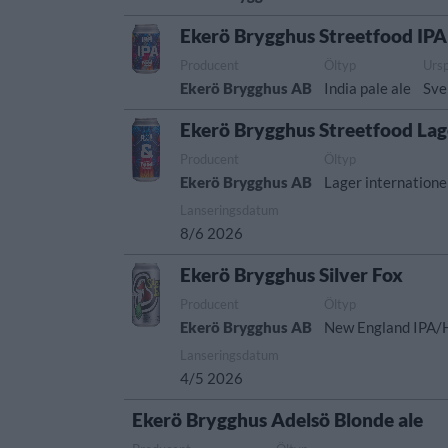
Ekerö Brygghus Streetfood IPA
Producent
Öltyp
Urs
Ekerö Brygghus AB
India pale ale
Sve
Ekerö Brygghus Streetfood Lag
Producent
Öltyp
Ekerö Brygghus AB
Lager internationel
Lanseringsdatum
8/6 2026
Ekerö Brygghus Silver Fox
Producent
Öltyp
Ekerö Brygghus AB
New England IPA/
Lanseringsdatum
4/5 2026
Ekerö Brygghus Adelsö Blonde ale