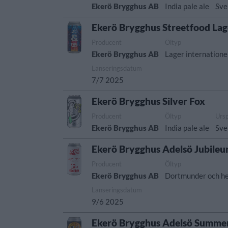
Ekerö Brygghus AB
India pale ale
Sve
Ekerö Brygghus Streetfood Lag
Producent
Öltyp
Ekerö Brygghus AB
Lager internationel
Lanseringsdatum
7/7 2025
Ekerö Brygghus Silver Fox
Producent
Öltyp
Urs
Ekerö Brygghus AB
India pale ale
Sve
Ekerö Brygghus Adelsö Jubile
Producent
Öltyp
Ekerö Brygghus AB
Dortmunder och he
Lanseringsdatum
9/6 2025
Ekerö Brygghus Adelsö Summe