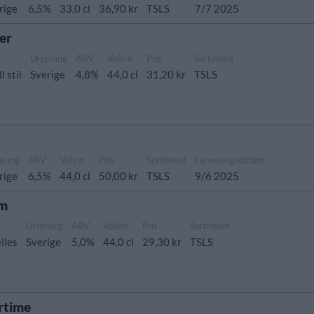
rige
6,5%
33,0 cl
36,90 kr
TSLS
7/7 2025
er
Ursprung
ABV
Volym
Pris
Sortiment
l stil
Sverige
4,8%
44,0 cl
31,20 kr
TSLS
prung
ABV
Volym
Pris
Sortiment
Lanseringsdatum
rige
6,5%
44,0 cl
50,00 kr
TSLS
9/6 2025
um
Ursprung
ABV
Volym
Pris
Sortiment
lles
Sverige
5,0%
44,0 cl
29,30 kr
TSLS
rtime