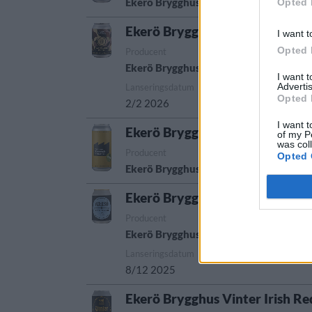
Ekerö Brygghus AB
India pale ale
Sve
Opted 
Ekerö Brygghus Barrel Aged Po
I want t
Opted 
Producent
Öltyp
Ekerö Brygghus AB
Imperial porter oc
I want 
Advertis
Lanseringsdatum
Opted 
2/2 2026
I want t
Ekerö Brygghus West Coast DI
of my P
was col
Producent
Öltyp
Opted 
Ekerö Brygghus AB
Imperial/Dubbel I
Ekerö Brygghus Adelsö Redem
Producent
Öltyp
Ekerö Brygghus AB
Engelsk pale ale oc
Lanseringsdatum
8/12 2025
Ekerö Brygghus Vinter Irish Re