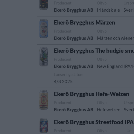
Producent
Öltyp
Urspr
Ekerö Brygghus AB
Irländsk ale
Sver
Ekerö Brygghus Märzen
Producent
Öltyp
Ekerö Brygghus AB
Märzen och wiener
Ekerö Brygghus The budgie sm
Producent
Öltyp
Ekerö Brygghus AB
New England IPA/
Lanseringsdatum
4/8 2025
Ekerö Brygghus Hefe-Weizen
Producent
Öltyp
Urspr
Ekerö Brygghus AB
Hefeweizen
Sver
Ekerö Brygghus Streetfood IPA
Producent
Öltyp
Urs