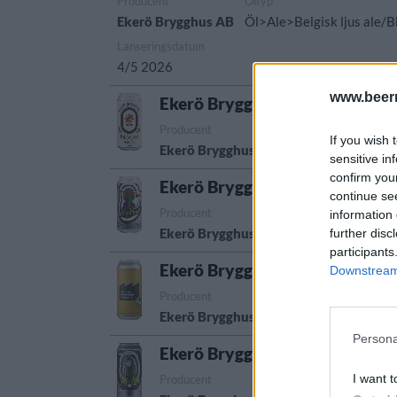
Producent
Öltyp
Ekerö Brygghus AB
Öl>Ale>Belgisk ljus ale/
Lanseringsdatum
4/5 2026
www.beer
Ekerö Brygghus Bloom
Producent
Öltyp
If you wish 
Ekerö Brygghus AB
Amerikansk pale a
sensitive in
confirm you
Ekerö Brygghus Hophead
continue se
Producent
Öltyp
Urs
information 
Ekerö Brygghus AB
India pale ale
Sve
further disc
participants
Ekerö Brygghus West Coast DI
Downstream 
Producent
Öltyp
Ekerö Brygghus AB
Imperial/Dubbel I
Persona
Ekerö Brygghus The Phantom
I want t
Producent
Öltyp
Urs