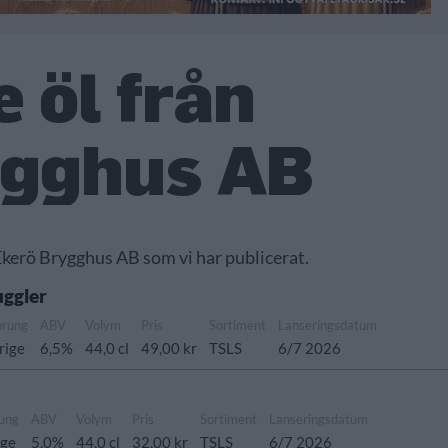
 öl från
ygghus AB
 Ekerö Brygghus AB som vi har publicerat.
uggler
prung
ABV
Volym
Pris
Sortiment
Lanseringsdatum
rige
6,5%
44,0 cl
49,00 kr
TSLS
6/7 2026
ung
ABV
Volym
Pris
Sortiment
Lanseringsdatum
ige
5,0%
44,0 cl
32,00 kr
TSLS
6/7 2026