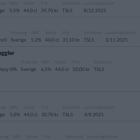
ung
ABV
Volym
Pris
Sortiment
Lanseringsdatum
ige
5,5%
44,0 cl
39,70 kr
TSLS
8/12 2025
Ursprung
ABV
Volym
Pris
Sortiment
Lanseringsdatum
stil
Sverige
5,2%
44,0 cl
31,10 kr
TSLS
3/11 2025
uggler
Ursprung
ABV
Volym
Pris
Sortiment
Hazy IPA
Sverige
6,5%
44,0 cl
50,00 kr
TSLS
ung
ABV
Volym
Pris
Sortiment
Lanseringsdatum
ige
5,0%
44,0 cl
30,70 kr
TSLS
4/8 2025
prung
ABV
Volym
Pris
Sortiment
Lanseringsdatum