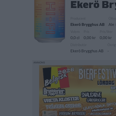
Ekerö Bry
Producent
Ölty
Ekerö Brygghus AB
Ale 
Volym
Pris
Pris/liter
0,0 cl
0,00 kr
0,00 kr
Distributör
Övrig
Ekerö Brygghus AB
-