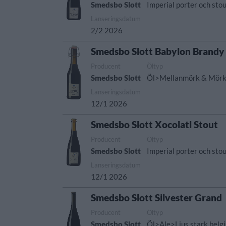
Smedsbo Slott
Imperial porter och sto
Lanseringsdatum
2/2 2026
Smedsbo Slott Babylon Brandy 
Producent
Öltyp
Smedsbo Slott
Öl>Mellanmörk & Mörk
Lanseringsdatum
12/1 2026
Smedsbo Slott Xocolatl Stout
Producent
Öltyp
Smedsbo Slott
Imperial porter och sto
Lanseringsdatum
12/1 2026
Smedsbo Slott Silvester Grand
Producent
Öltyp
Smedsbo Slott
Öl>Ale>Ljus stark belgi