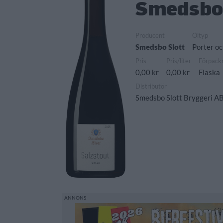
Smedsbo 
Producent
Öltyp
Smedsbo Slott
Porter oc
Pris
Pris/liter
Förpack
0,00 kr
0,00 kr
Flaska
Distributör
Smedsbo Slott Bryggeri A