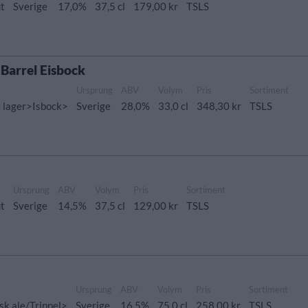
ut
Sverige
17,0%
37,5 cl
179,00 kr
TSLS
Barrel Eisbock
Ursprung
ABV
Volym
Pris
Sortiment
 lager>Isbock>
Sverige
28,0%
33,0 cl
348,30 kr
TSLS
Ursprung
ABV
Volym
Pris
Sortiment
ut
Sverige
14,5%
37,5 cl
129,00 kr
TSLS
Ursprung
ABV
Volym
Pris
Sortiment
sk ale/Trippel>
Sverige
16,5%
75,0 cl
258,00 kr
TSLS