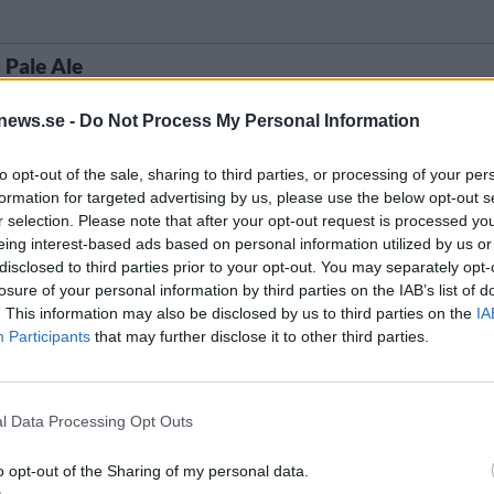
 Pale Ale
rsprung
ABV
Volym
Pris
Sortiment
Lanseringsdatum
news.se -
Do Not Process My Personal Information
verige
13,0%
37,5 cl
129,00 kr
TSLS
4/5 2026
to opt-out of the sale, sharing to third parties, or processing of your per
perial Baltic Porter
formation for targeted advertising by us, please use the below opt-out s
r selection. Please note that after your opt-out request is processed y
Ursprung
ABV
Volym
Pris
Sortiment
eing interest-based ads based on personal information utilized by us or
ut
Sverige
14,5%
37,5 cl
129,00 kr
TSLS
disclosed to third parties prior to your opt-out. You may separately opt-
losure of your personal information by third parties on the IAB’s list of
. This information may also be disclosed by us to third parties on the
IA
Participants
that may further disclose it to other third parties.
ficial Stout
Ursprung
ABV
Volym
Pris
Sortiment
ut
Sverige
17,0%
37,5 cl
159,00 kr
TSLS
l Data Processing Opt Outs
o opt-out of the Sharing of my personal data.