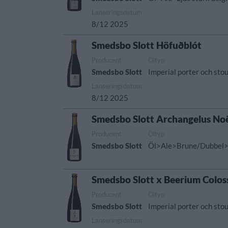
Lanseringsdatum
8/12 2025
Smedsbo Slott Höfuðblót
Producent
Öltyp
Smedsbo Slott
Imperial porter och sto
Lanseringsdatum
8/12 2025
Smedsbo Slott Archangelus No
Producent
Öltyp
Smedsbo Slott
Öl>Ale>Brune/Dubbel
Smedsbo Slott x Beerium Colos
Producent
Öltyp
Smedsbo Slott
Imperial porter och sto
Lanseringsdatum