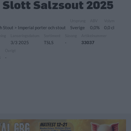
Slott Salzsout 2025
Ursprung
ABV
Volym
h Stout > Imperial porter och stout
Sverige
0,0%
0,0 cl
ning
Lanseringsdatum
Sortiment
Säsong
Artikelnummer
3/3 2025
TSLS
-
33037
Övrigt
B
-