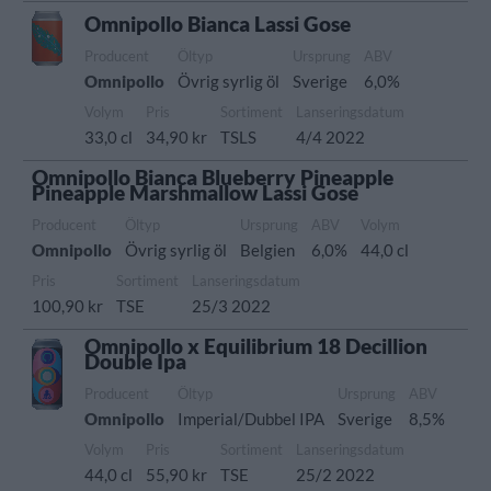
Omnipollo Bianca Lassi Gose
Producent
Öltyp
Ursprung
ABV
Omnipollo
Övrig syrlig öl
Sverige
6,0%
Volym
Pris
Sortiment
Lanseringsdatum
33,0 cl
34,90 kr
TSLS
4/4 2022
Omnipollo Bianca Blueberry Pineapple
Pineapple Marshmallow Lassi Gose
Producent
Öltyp
Ursprung
ABV
Volym
Omnipollo
Övrig syrlig öl
Belgien
6,0%
44,0 cl
Pris
Sortiment
Lanseringsdatum
100,90 kr
TSE
25/3 2022
Omnipollo x Equilibrium 18 Decillion
Double Ipa
Producent
Öltyp
Ursprung
ABV
Omnipollo
Imperial/Dubbel IPA
Sverige
8,5%
Volym
Pris
Sortiment
Lanseringsdatum
44,0 cl
55,90 kr
TSE
25/2 2022