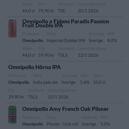
Volym
Pris
Sortiment
Lanseringsdatum
44,0 cl
79,90 kr
TSE
20/2 2026
Omnipollo x Fidens Paradis Passion
Fruit Double IPA
Producent
Öltyp
Ursprung
ABV
Omnipollo
Imperial/Dubbel IPA
Sverige
8,0%
Volym
Pris
Sortiment
Lanseringsdatum
44,0 cl
59,90 kr
TSLS
12/1 2026
Omnipollo Hörna IPA
Producent
Öltyp
Ursprung
ABV
Volym
Omnipollo
India pale ale
Sverige
5,6%
33,0 cl
Pris
Sortiment
Lanseringsdatum
29,90 kr
TSLS
12/1 2026
Omnipollo Amy French Oak Pilsner
Producent
Öltyp
Ursprung
ABV
Omnipollo
Pilsner - tysk stil
Sverige
5,0%