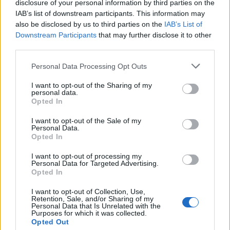
disclosure of your personal information by third parties on the
OMNIPOLLO FATAMORGANA X
IAB’s list of downstream participants. This information may
also be disclosed by us to third parties on the
IAB’s List of
Producent
Öltyp
Ursprung
ABV
Downstream Participants
that may further disclose it to other
Omnipollo
Imperial/Dubbel IPA
Sverige
8,0%
third parties.
Volym
Pris
Sortiment
Lanseringsdatum
44,0 cl
59,60 kr
TSE
11/10 2024
Personal Data Processing Opt Outs
Omnipollo DEEP WORK
I want to opt-out of the Sharing of my
personal data.
Opted In
Producent
Öltyp
Ursprung
ABV
Omnipollo
India pale ale
Sverige
7,2%
I want to opt-out of the Sale of my
Volym
Pris
Sortiment
Lanseringsdatum
Personal Data.
Opted In
44,0 cl
64,90 kr
TSLS
7/10 2024
I want to opt-out of processing my
Omnipollo Fruit World Famous
Personal Data for Targeted Advertising.
Raspberry Pie Sour
Opted In
Producent
Öltyp
Ursprung
ABV
I want to opt-out of Collection, Use,
Omnipollo
Övrig syrlig öl
Sverige
6,0%
Retention, Sale, and/or Sharing of my
Personal Data that Is Unrelated with the
Volym
Pris
Sortiment
Lanseringsdatum
Purposes for which it was collected.
33,0 cl
36,80 kr
TSLS
7/10 2024
Opted Out