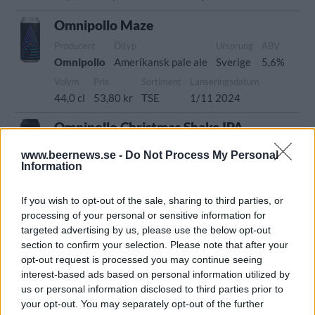
Omnipollo Maze
Producent
Öltyp
Ursprung
ABV
Omnipollo
Amerikansk pale ale
Sverige
5,6%
Volym
Pris
Sortiment
Lanseringsdatum
44,0 cl
53,80 kr
TSE
1/11 2024
Omnipollo Christmas Shake IPA
Producent
Öltyp
Ursprung
ABV
www.beernews.se -
Do Not Process My Personal
Omnipollo
Imperial/Dubbel IPA
Sverige
7,5%
Information
Volym
Pris
Sortiment
Lanseringsdatum
44,0 cl
66,90 kr
TSLS
1/11 2024
If you wish to opt-out of the sale, sharing to third parties, or
processing of your personal or sensitive information for
Omnipollo Emma’s Winter Mild
targeted advertising by us, please use the below opt-out
section to confirm your selection. Please note that after your
Producent
Öltyp
Ursprung
ABV
Volym
opt-out request is processed you may continue seeing
Omnipollo
Mild
Sverige
5,3%
33,0 cl
interest-based ads based on personal information utilized by
Pris
Sortiment
Lanseringsdatum
us or personal information disclosed to third parties prior to
29,90 kr
TSLS
1/11 2024
your opt-out. You may separately opt-out of the further