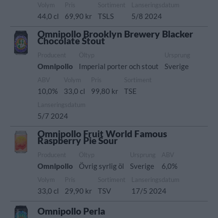
Volym
Pris
Sortiment
Lanseringsdatum
44,0 cl
69,90 kr
TSLS
5/8 2024
Omnipollo Brooklyn Brewery Blacker
Chocolate Stout
Producent
Öltyp
Ursprung
Omnipollo
Imperial porter och stout
Sverige
ABV
Volym
Pris
Sortiment
10,0%
33,0 cl
99,80 kr
TSE
Lanseringsdatum
5/7 2024
Omnipollo Fruit World Famous
Raspberry Pie Sour
Producent
Öltyp
Ursprung
ABV
Omnipollo
Övrig syrlig öl
Sverige
6,0%
Volym
Pris
Sortiment
Lanseringsdatum
33,0 cl
29,90 kr
TSV
17/5 2024
Omnipollo Perla