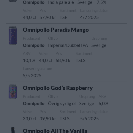
Omnipollo
India pale ale
Sverige
7,5%
Volym
Pris
Sortiment
Lanseringsdatum
44,0 cl
57,90 kr
TSE
4/7 2025
Omnipollo Paradis Mango
Producent
Öltyp
Ursprung
Omnipollo
Imperial/Dubbel IPA
Sverige
ABV
Volym
Pris
Sortiment
10,1%
44,0 cl
68,90 kr
TSLS
Lanseringsdatum
5/5 2025
Omnipollo God’s Raspberry
Producent
Öltyp
Ursprung
ABV
Omnipollo
Övrig syrlig öl
Sverige
6,0%
Volym
Pris
Sortiment
Lanseringsdatum
33,0 cl
39,90 kr
TSLS
5/5 2025
Omnipollo All The Vanilla