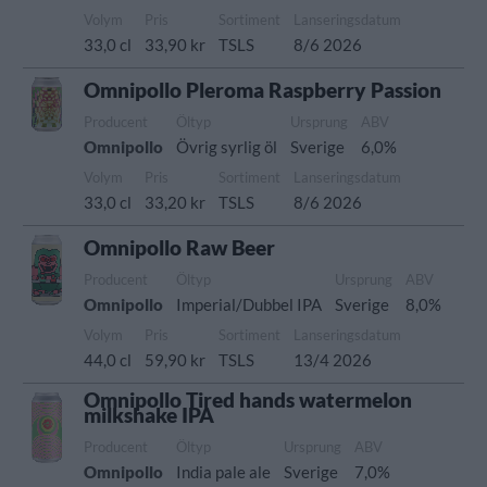
Volym
Pris
Sortiment
Lanseringsdatum
33,0 cl
33,90 kr
TSLS
8/6 2026
Omnipollo Pleroma Raspberry Passion
Producent
Öltyp
Ursprung
ABV
Omnipollo
Övrig syrlig öl
Sverige
6,0%
Volym
Pris
Sortiment
Lanseringsdatum
33,0 cl
33,20 kr
TSLS
8/6 2026
Omnipollo Raw Beer
Producent
Öltyp
Ursprung
ABV
Omnipollo
Imperial/Dubbel IPA
Sverige
8,0%
Volym
Pris
Sortiment
Lanseringsdatum
44,0 cl
59,90 kr
TSLS
13/4 2026
Omnipollo Tired hands watermelon
milkshake IPA
Producent
Öltyp
Ursprung
ABV
Omnipollo
India pale ale
Sverige
7,0%