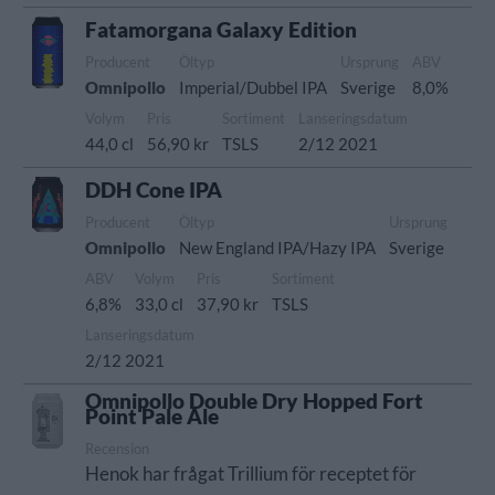
Fatamorgana Galaxy Edition
Producent
Öltyp
Ursprung
ABV
Omnipollo
Imperial/Dubbel IPA
Sverige
8,0%
Volym
Pris
Sortiment
Lanseringsdatum
44,0 cl
56,90 kr
TSLS
2/12 2021
DDH Cone IPA
Producent
Öltyp
Ursprung
Omnipollo
New England IPA/Hazy IPA
Sverige
ABV
Volym
Pris
Sortiment
6,8%
33,0 cl
37,90 kr
TSLS
Lanseringsdatum
2/12 2021
Omnipollo Double Dry Hopped Fort
Point Pale Ale
Recension
Henok har frågat Trillium för receptet för