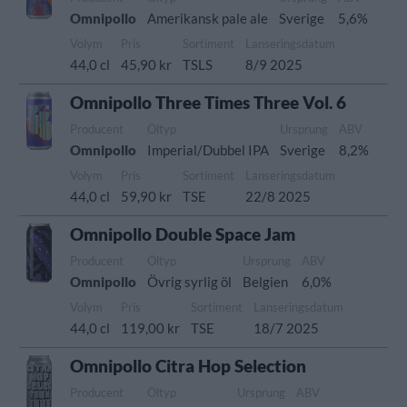
Omnipollo
Amerikansk pale ale
Sverige
5,6%
Volym
Pris
Sortiment
Lanseringsdatum
44,0 cl
45,90 kr
TSLS
8/9 2025
Omnipollo Three Times Three Vol. 6
Producent
Öltyp
Ursprung
ABV
Omnipollo
Imperial/Dubbel IPA
Sverige
8,2%
Volym
Pris
Sortiment
Lanseringsdatum
44,0 cl
59,90 kr
TSE
22/8 2025
Omnipollo Double Space Jam
Producent
Öltyp
Ursprung
ABV
Omnipollo
Övrig syrlig öl
Belgien
6,0%
Volym
Pris
Sortiment
Lanseringsdatum
44,0 cl
119,00 kr
TSE
18/7 2025
Omnipollo Citra Hop Selection
Producent
Öltyp
Ursprung
ABV