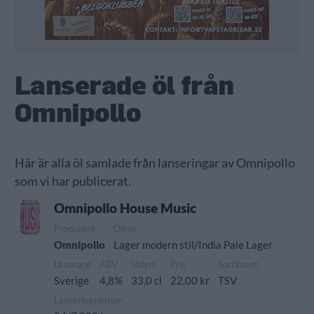
Lanserade öl från
Omnipollo
Här är alla öl samlade från lanseringar av Omnipollo
som vi har publicerat.
Omnipollo House Music
Producent
Öltyp
Omnipollo
Lager modern stil/India Pale Lager
Ursprung
ABV
Volym
Pris
Sortiment
Sverige
4,8%
33,0 cl
22,00 kr
TSV
Lanseringsdatum