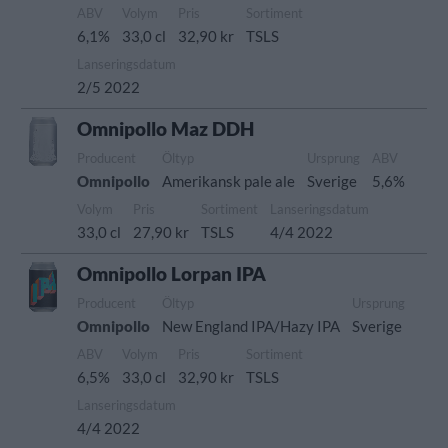
ABV
Volym
Pris
Sortiment
6,1%
33,0 cl
32,90 kr
TSLS
Lanseringsdatum
2/5 2022
Omnipollo Maz DDH
Producent
Öltyp
Ursprung
ABV
Omnipollo
Amerikansk pale ale
Sverige
5,6%
Volym
Pris
Sortiment
Lanseringsdatum
33,0 cl
27,90 kr
TSLS
4/4 2022
Omnipollo Lorpan IPA
Producent
Öltyp
Ursprung
Omnipollo
New England IPA/Hazy IPA
Sverige
ABV
Volym
Pris
Sortiment
6,5%
33,0 cl
32,90 kr
TSLS
Lanseringsdatum
4/4 2022