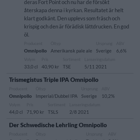
deras Fort Point och nu har de försökt
återskapa denna i kyrkan. Resultatet är helt
klart godkänt. Den upplevs som fräsch och
krispig och den är förädisk lättdrucken. En god
öl.
Producent
Öltyp
Ursprung
ABV
Omnipollo
Amerikansk pale ale
Sverige
6,6%
Volym
Pris
Sortiment
Lanseringsdatum
33,0 cl
40,90 kr
TSE
5/11 2021
Trismegistus Triple IPA Omnipollo
Producent
Öltyp
Ursprung
ABV
Omnipollo
Imperial/Dubbel IPA
Sverige
10,2%
Volym
Pris
Sortiment
Lanseringsdatum
44,0 cl
71,90 kr
TSLS
2/8 2021
Der Schwedische Lehrling Omnipollo
Producent
Öltyp
Ursprung
ABV