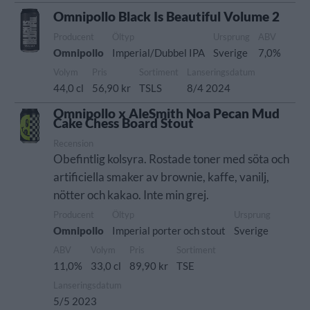
Omnipollo Black Is Beautiful Volume 2
Producent
Öltyp
Ursprung
ABV
Omnipollo
Imperial/Dubbel IPA
Sverige
7,0%
Volym
Pris
Sortiment
Lanseringsdatum
44,0 cl
56,90 kr
TSLS
8/4 2024
Omnipollo x AleSmith Noa Pecan Mud
Cake Chess Board Stout
Recension
Obefintlig kolsyra. Rostade toner med söta och
artificiella smaker av brownie, kaffe, vanilj,
nötter och kakao. Inte min grej.
Producent
Öltyp
Ursprung
Omnipollo
Imperial porter och stout
Sverige
ABV
Volym
Pris
Sortiment
11,0%
33,0 cl
89,90 kr
TSE
Lanseringsdatum
5/5 2023