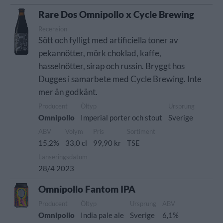
Rare Dos Omnipollo x Cycle Brewing
Recension
Sött och fylligt med artificiella toner av
pekannötter, mörk choklad, kaffe,
hasselnötter, sirap och russin. Bryggt hos
Dugges i samarbete med Cycle Brewing. Inte
mer än godkänt.
Producent
Öltyp
Ursprung
Omnipollo
Imperial porter och stout
Sverige
ABV
Volym
Pris
Sortiment
15,2%
33,0 cl
99,90 kr
TSE
Lanseringsdatum
28/4 2023
Omnipollo Fantom IPA
Producent
Öltyp
Ursprung
ABV
Omnipollo
India pale ale
Sverige
6,1%