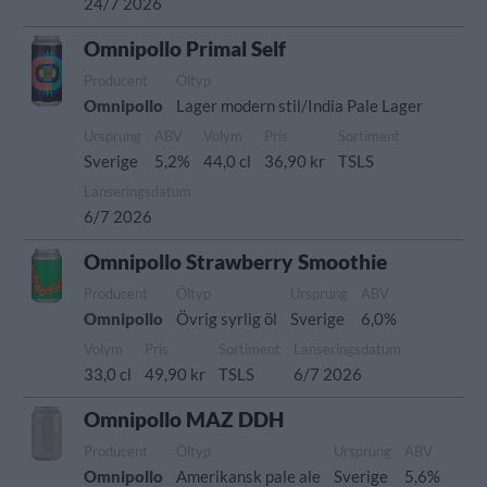
24/7 2026
Omnipollo Primal Self
Producent
Öltyp
Omnipollo
Lager modern stil/India Pale Lager
Ursprung
ABV
Volym
Pris
Sortiment
Sverige
5,2%
44,0 cl
36,90 kr
TSLS
Lanseringsdatum
6/7 2026
Omnipollo Strawberry Smoothie
Producent
Öltyp
Ursprung
ABV
Omnipollo
Övrig syrlig öl
Sverige
6,0%
Volym
Pris
Sortiment
Lanseringsdatum
33,0 cl
49,90 kr
TSLS
6/7 2026
Omnipollo MAZ DDH
Producent
Öltyp
Ursprung
ABV
Omnipollo
Amerikansk pale ale
Sverige
5,6%