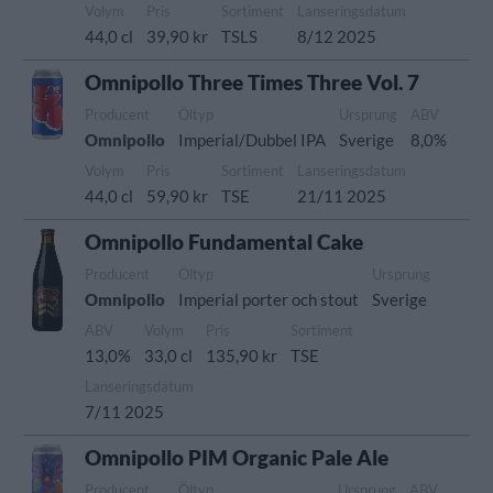
Volym
Pris
Sortiment
Lanseringsdatum
44,0 cl
39,90 kr
TSLS
8/12 2025
Omnipollo Three Times Three Vol. 7
Producent
Öltyp
Ursprung
ABV
Omnipollo
Imperial/Dubbel IPA
Sverige
8,0%
Volym
Pris
Sortiment
Lanseringsdatum
44,0 cl
59,90 kr
TSE
21/11 2025
Omnipollo Fundamental Cake
Producent
Öltyp
Ursprung
Omnipollo
Imperial porter och stout
Sverige
ABV
Volym
Pris
Sortiment
13,0%
33,0 cl
135,90 kr
TSE
Lanseringsdatum
7/11 2025
Omnipollo PIM Organic Pale Ale
Producent
Öltyp
Ursprung
ABV