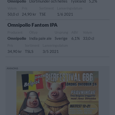
Omnipollo
Dortmunder och helles
Tyskland
5,2%
Volym
Pris
Sortiment
Lanseringsdatum
50,0 cl
24,90 kr
TSE
1/6 2021
Omnipollo Fantom IPA
Producent
Öltyp
Ursprung
ABV
Volym
Omnipollo
India pale ale
Sverige
6,1%
33,0 cl
Pris
Sortiment
Lanseringsdatum
34,90 kr
TSLS
3/5 2021