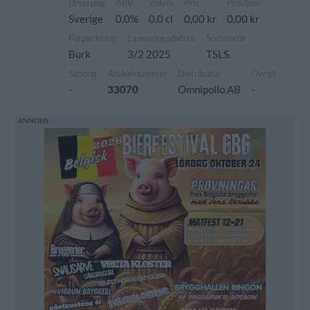
Ursprung
ABV
Volym
Pris
Pris/liter
Sverige
0,0%
0,0 cl
0,00 kr
0,00 kr
Förpackning
Lanseringsdatum
Sortiment
Burk
3/2 2025
TSLS
Säsong
Artikelnummer
Distributör
Övrigt
-
33070
Omnipollo AB
-