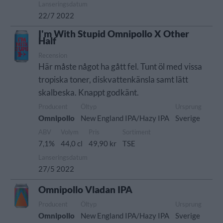
Lanseringsdatum
22/7 2022
I'm With Stupid Omnipollo X Other
Half
Recension
Här måste något ha gått fel. Tunt öl med vissa
tropiska toner, diskvattenkänsla samt lätt
skalbeska. Knappt godkänt.
Producent
Öltyp
Ursprung
Omnipollo
New England IPA/Hazy IPA
Sverige
ABV
Volym
Pris
Sortiment
7,1%
44,0 cl
49,90 kr
TSE
Lanseringsdatum
27/5 2022
Omnipollo Vladan IPA
Producent
Öltyp
Ursprung
Omnipollo
New England IPA/Hazy IPA
Sverige