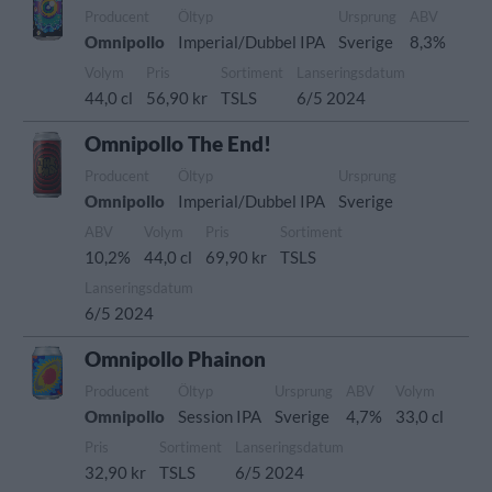
Producent
Öltyp
Ursprung
ABV
Omnipollo
Imperial/Dubbel IPA
Sverige
8,3%
Volym
Pris
Sortiment
Lanseringsdatum
44,0 cl
56,90 kr
TSLS
6/5 2024
Omnipollo The End!
Producent
Öltyp
Ursprung
Omnipollo
Imperial/Dubbel IPA
Sverige
ABV
Volym
Pris
Sortiment
10,2%
44,0 cl
69,90 kr
TSLS
Lanseringsdatum
6/5 2024
Omnipollo Phainon
Producent
Öltyp
Ursprung
ABV
Volym
Omnipollo
Session IPA
Sverige
4,7%
33,0 cl
Pris
Sortiment
Lanseringsdatum
32,90 kr
TSLS
6/5 2024