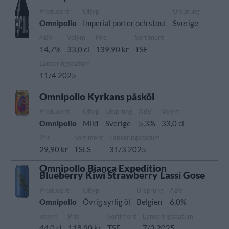
Producent
Öltyp
Ursprung
Omnipollo
Imperial porter och stout
Sverige
ABV
Volym
Pris
Sortiment
14,7%
33,0 cl
139,90 kr
TSE
Lanseringsdatum
11/4 2025
Omnipollo Kyrkans påsköl
Producent
Öltyp
Ursprung
ABV
Volym
Omnipollo
Mild
Sverige
5,3%
33,0 cl
Pris
Sortiment
Lanseringsdatum
29,90 kr
TSLS
31/3 2025
Omnipollo Bianca Expedition
Blueberry Kiwi Strawberry Lassi Gose
Producent
Öltyp
Ursprung
ABV
Omnipollo
Övrig syrlig öl
Belgien
6,0%
Volym
Pris
Sortiment
Lanseringsdatum
44,0 cl
118,90 kr
TSE
7/3 2025