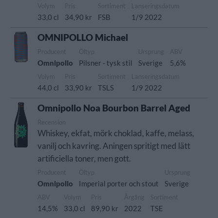
Volym
Pris
Sortiment
Lanseringsdatum
33,0 cl
34,90 kr
FSB
1/9 2022
OMNIPOLLO Michael
Producent
Öltyp
Ursprung
ABV
Omnipollo
Pilsner - tysk stil
Sverige
5,6%
Volym
Pris
Sortiment
Lanseringsdatum
44,0 cl
33,90 kr
TSLS
1/9 2022
Omnipollo Noa Bourbon Barrel Aged
Recension
Whiskey, ekfat, mörk choklad, kaffe, melass,
vanilj och kavring. Aningen spritigt med lätt
artificiella toner, men gott.
Producent
Öltyp
Ursprung
Omnipollo
Imperial porter och stout
Sverige
ABV
Volym
Pris
Årgång
Sortiment
14,5%
33,0 cl
89,90 kr
2022
TSE