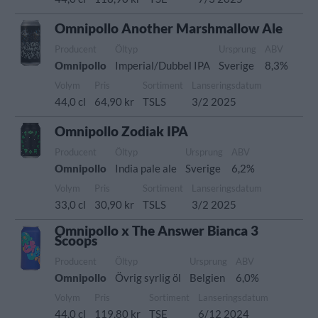
Omnipollo Another Marshmallow Ale
Producent
Öltyp
Ursprung
ABV
Omnipollo
Imperial/Dubbel IPA
Sverige
8,3%
Volym
Pris
Sortiment
Lanseringsdatum
44,0 cl
64,90 kr
TSLS
3/2 2025
Omnipollo Zodiak IPA
Producent
Öltyp
Ursprung
ABV
Omnipollo
India pale ale
Sverige
6,2%
Volym
Pris
Sortiment
Lanseringsdatum
33,0 cl
30,90 kr
TSLS
3/2 2025
Omnipollo x The Answer Bianca 3
Scoops
Producent
Öltyp
Ursprung
ABV
Omnipollo
Övrig syrlig öl
Belgien
6,0%
Volym
Pris
Sortiment
Lanseringsdatum
44,0 cl
119,80 kr
TSE
6/12 2024