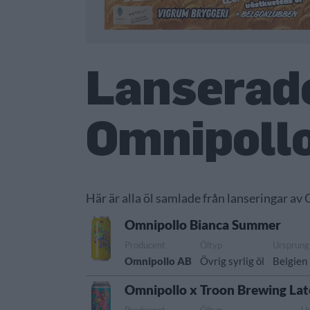
Lanserade
Omnipoll
Här är alla öl samlade från lanseringar av
Omnipollo Bianca Summer
Producent
Öltyp
Ursprung
Omnipollo AB
Övrig syrlig öl
Belgien
Omnipollo x Troon Brewing Lat
Producent
Öltyp
U