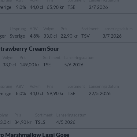
verige
9,0%
44,0 cl
65,90 kr
TSE
3/7 2026
Ursprung
ABV
Volym
Pris
Sortiment
Lanseringsdatum
ager
Sverige
4,8%
33,0 cl
22,90 kr
TSV
3/7 2026
Strawberry Cream Sour
Volym
Pris
Sortiment
Lanseringsdatum
33,0 cl
149,00 kr
TSE
5/6 2026
rsprung
ABV
Volym
Pris
Sortiment
Lanseringsdatum
verige
8,0%
44,0 cl
59,90 kr
TSE
22/5 2026
olym
Pris
Sortiment
Lanseringsdatum
3,0 cl
34,90 kr
TSLS
4/5 2026
o Marshmallow Lassi Gose