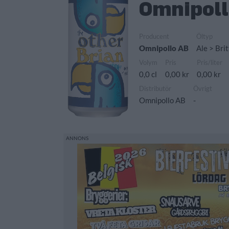
Omnipoll
Producent
Öltyp
Omnipollo AB
Ale > Bri
Volym
Pris
Pris/liter
0,0 cl
0,00 kr
0,00 kr
Distributör
Övrigt
Omnipollo AB
-