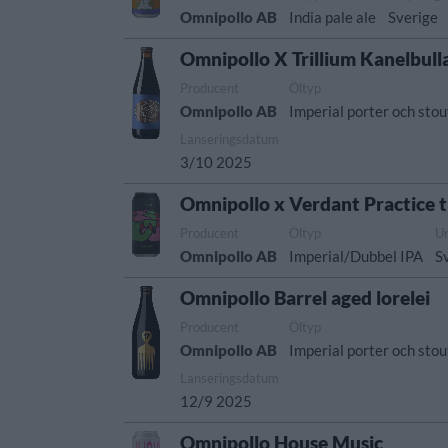
Omnipollo AB
India pale ale
Sverige
Omnipollo X Trillium Kanelbull
Producent
Öltyp
Omnipollo AB
Imperial porter och stou
Lanseringsdatum
3/10 2025
Omnipollo x Verdant Practice 
Producent
Öltyp
U
Omnipollo AB
Imperial/Dubbel IPA
S
Omnipollo Barrel aged lorelei
Producent
Öltyp
Omnipollo AB
Imperial porter och stou
Lanseringsdatum
12/9 2025
Omnipollo House Music