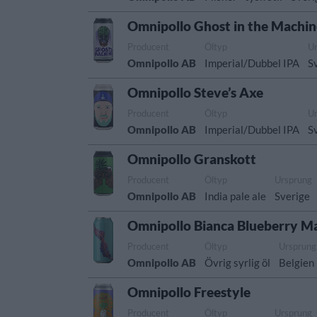
Omnipollo Ghost in the Machi
Producent
Öltyp
U
Omnipollo AB
Imperial/Dubbel IPA
S
Omnipollo Steve’s Axe
Producent
Öltyp
U
Omnipollo AB
Imperial/Dubbel IPA
S
Omnipollo Granskott
Producent
Öltyp
Ursprung
Omnipollo AB
India pale ale
Sverige
Omnipollo Bianca Blueberry M
Producent
Öltyp
Ursprung
Omnipollo AB
Övrig syrlig öl
Belgien
Omnipollo Freestyle
Producent
Öltyp
Ursprung