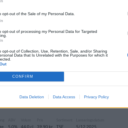
In
ABV
Volym
Pris
Sortiment
Lanseringsdatum
o opt-out of the Sale of my Personal Data.
4,7%
33,0 cl
24,90 kr
TSLS
2/2 2026
In
ollo x Great Divide
to opt-out of processing my Personal Data for Targeted
ing.
rsprung
ABV
Volym
Pris
Sortiment
Lanseringsdatum
In
verige
8,0%
44,0 cl
59,90 kr
TSE
23/1 2026
o opt-out of Collection, Use, Retention, Sale, and/or Sharing
ersonal Data that Is Unrelated with the Purposes for which it
lected.
Out
ung
ABV
Volym
Pris
Sortiment
Lanseringsdatum
ge
4,8%
33,0 cl
23,90 kr
TSLS
12/1 2026
CONFIRM
rsprung
ABV
Volym
Pris
Sortiment
Lanseringsdatum
Data Deletion
Data Access
Privacy Policy
verige
5,0%
33,0 cl
35,90 kr
TSLS
8/12 2025
ung
ABV
Volym
Pris
Sortiment
Lanseringsdatum
ge
5,0%
44,0 cl
39,90 kr
TSE
5/12 2025