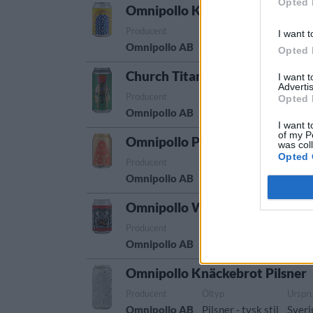
Opted 
Omnipollo Kyrka Session IPA
Producent
Öltyp
Ursprung
I want t
Omnipollo AB
Session IPA
Sverige
Opted 
Church Titan Double IPA Omnip
I want 
Advertis
Producent
Öltyp
U
Opted 
Omnipollo AB
Imperial/Dubbel IPA
S
I want t
of my P
Omnipollo Pilsner
was col
Opted 
Producent
Öltyp
Urspr
Omnipollo AB
Pilsner - tysk stil
Sveri
Omnipollo Winter Warmer
Producent
Öltyp
U
Omnipollo AB
Torr porter och stout
S
Omnipollo Knäckebrot Pilsner
Producent
Öltyp
Urspr
Omnipollo AB
Pilsner - tysk stil
Sveri