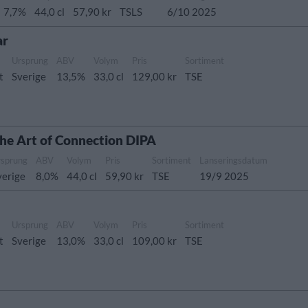
7,7%
44,0 cl
57,90 kr
TSLS
6/10 2025
ar
Ursprung
ABV
Volym
Pris
Sortiment
t
Sverige
13,5%
33,0 cl
129,00 kr
TSE
the Art of Connection DIPA
rsprung
ABV
Volym
Pris
Sortiment
Lanseringsdatum
verige
8,0%
44,0 cl
59,90 kr
TSE
19/9 2025
Ursprung
ABV
Volym
Pris
Sortiment
t
Sverige
13,0%
33,0 cl
109,00 kr
TSE