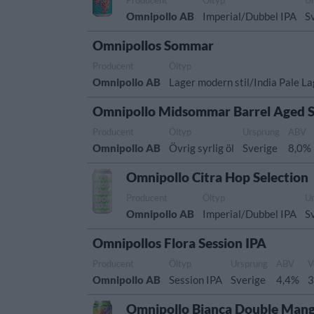
Omnipollo AB
Imperial/Dubbel IPA
S
Omnipollos Sommar
Producent
Öltyp
Omnipollo AB
Lager modern stil/India Pale L
Omnipollo Midsommar Barrel Aged 
Producent
Öltyp
Ursprung
ABV
Omnipollo AB
Övrig syrlig öl
Sverige
8,0%
Omnipollo Citra Hop Selection
Producent
Öltyp
U
Omnipollo AB
Imperial/Dubbel IPA
S
Omnipollos Flora Session IPA
Producent
Öltyp
Ursprung
ABV
V
Omnipollo AB
Session IPA
Sverige
4,4%
3
Omnipollo Bianca Double Mang