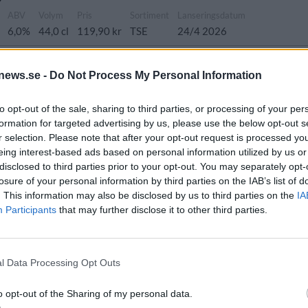
ABV
Volym
Pris
Sortiment
Lanseringsdatum
6,0%
44,0 cl
119,90 kr
TSE
24/4 2026
ield
news.se -
Do Not Process My Personal Information
rsprung
ABV
Volym
Pris
Sortiment
Lanseringsdatum
verige
4,8%
44,0 cl
40,00 kr
TSLS
13/4 2026
to opt-out of the sale, sharing to third parties, or processing of your per
Freaky Friday
formation for targeted advertising by us, please use the below opt-out s
r selection. Please note that after your opt-out request is processed y
rsprung
ABV
Volym
Pris
Sortiment
Lanseringsdatum
eing interest-based ads based on personal information utilized by us or
verige
8,5%
44,0 cl
60,90 kr
TSE
27/3 2026
disclosed to third parties prior to your opt-out. You may separately opt-
losure of your personal information by third parties on the IAB’s list of
. This information may also be disclosed by us to third parties on the
IA
rsprung
ABV
Volym
Pris
Sortiment
Lanseringsdatum
Participants
that may further disclose it to other third parties.
verige
5,0%
33,0 cl
41,90 kr
TSLS
16/3 2026
l Data Processing Opt Outs
ABV
Volym
Pris
Sortiment
Lanseringsdatum
6,8%
44,0 cl
42,90 kr
TSLS
2/3 2026
o opt-out of the Sharing of my personal data.