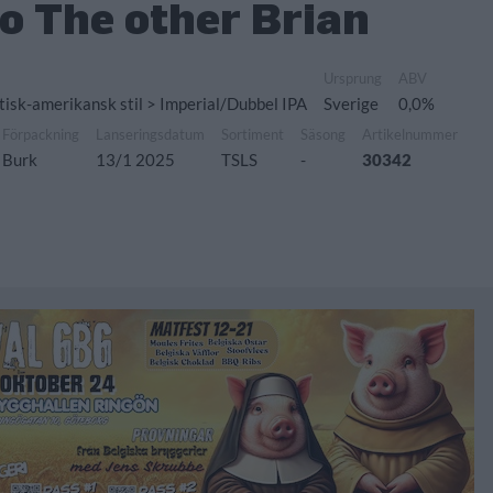
o The other Brian
Ursprung
ABV
ttisk-amerikansk stil > Imperial/Dubbel IPA
Sverige
0,0%
Förpackning
Lanseringsdatum
Sortiment
Säsong
Artikelnummer
Burk
13/1 2025
TSLS
-
30342