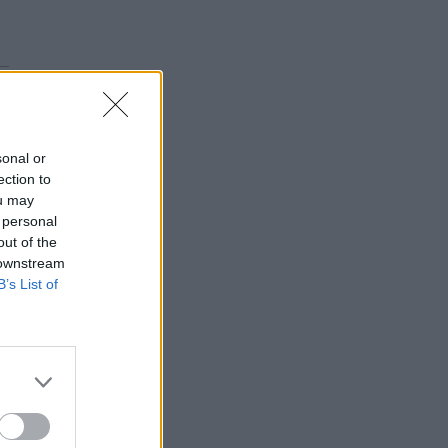
sonal or
ection to
ou may
 personal
out of the
 downstream
B’s List of