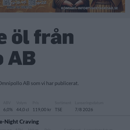
 öl från
o AB
 Omnipollo AB som vi har publicerat.
ABV
Volym
Pris
Sortiment
Lanseringsdatum
6,0%
44,0 cl
119,00 kr
TSE
7/8 2026
e-Night Craving
rsprung
ABV
Volym
Pris
Sortiment
Lanseringsdatum