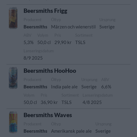
Beersmiths Frigg
Producent
Öltyp
Ursprung
Beersmiths
Märzen och wienerstil
Sverige
ABV
Volym
Pris
Sortiment
5,3%
50,0 cl
29,90 kr
TSLS
Lanseringsdatum
8/9 2025
Beersmiths HooHoo
Producent
Öltyp
Ursprung
ABV
Beersmiths
India pale ale
Sverige
6,6%
Volym
Pris
Sortiment
Lanseringsdatum
50,0 cl
36,90 kr
TSLS
4/8 2025
Beersmiths Waves
Producent
Öltyp
Ursprung
Beersmiths
Amerikansk pale ale
Sverige