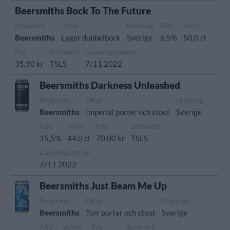
Beersmiths Bock To The Future
Producent
Öltyp
Ursprung
ABV
Volym
Beersmiths
Lager dubbelbock
Sverige
6,5%
50,0 cl
Pris
Sortiment
Lanseringsdatum
35,90 kr
TSLS
7/11 2022
Beersmiths Darkness Unleashed
Producent
Öltyp
Ursprung
Beersmiths
Imperial porter och stout
Sverige
ABV
Volym
Pris
Sortiment
15,5%
44,0 cl
70,00 kr
TSLS
Lanseringsdatum
7/11 2022
Beersmiths Just Beam Me Up
Producent
Öltyp
Ursprung
Beersmiths
Torr porter och stout
Sverige
ABV
Volym
Pris
Sortiment