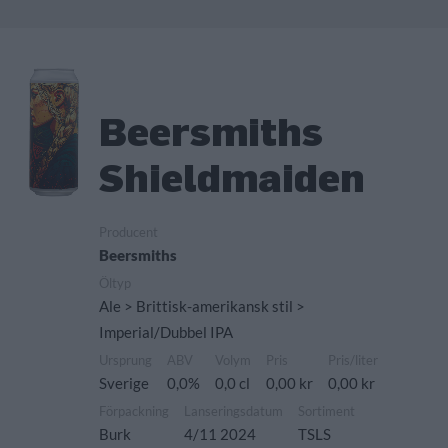
Beersmiths
Shieldmaiden
Producent
Beersmiths
Öltyp
Ale > Brittisk-amerikansk stil >
Imperial/Dubbel IPA
Ursprung
ABV
Volym
Pris
Pris/liter
Sverige
0,0%
0,0 cl
0,00 kr
0,00 kr
Förpackning
Lanseringsdatum
Sortiment
Burk
4/11 2024
TSLS