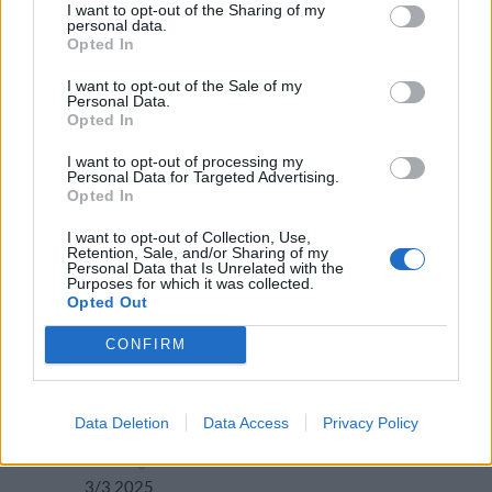
I want to opt-out of the Sharing of my
personal data.
Producent
Öltyp
Ursprung
ABV
Opted In
Beersmiths
Övrig syrlig öl
Sverige
5,8%
I want to opt-out of the Sale of my
Volym
Pris
Sortiment
Lanseringsdatum
Personal Data.
50,0 cl
43,90 kr
TSLS
7/4 2025
Opted In
Beersmiths Bunny Hop
I want to opt-out of processing my
Personal Data for Targeted Advertising.
Producent
Öltyp
Ursprung
ABV
Volym
Opted In
Beersmiths
Dunkel
Sverige
5,8%
50,0 cl
I want to opt-out of Collection, Use,
Pris
Sortiment
Lanseringsdatum
Retention, Sale, and/or Sharing of my
Personal Data that Is Unrelated with the
29,90 kr
TSLS
31/3 2025
Purposes for which it was collected.
Opted Out
Beersmiths Electric Discharge
CONFIRM
Producent
Öltyp
Ursprung
Beersmiths
Amerikansk pale ale
Sverige
ABV
Volym
Pris
Sortiment
Data Deletion
Data Access
Privacy Policy
5,9%
50,0 cl
33,90 kr
TSLS
Lanseringsdatum
3/3 2025