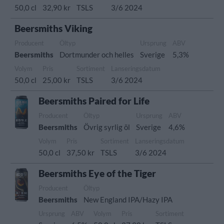
50,0 cl
32,90 kr
TSLS
3/6 2024
Beersmiths Viking
Producent
Öltyp
Ursprung
ABV
Beersmiths
Dortmunder och helles
Sverige
5,3%
Volym
Pris
Sortiment
Lanseringsdatum
50,0 cl
25,00 kr
TSLS
3/6 2024
Beersmiths Paired for Life
Producent
Öltyp
Ursprung
ABV
Beersmiths
Övrig syrlig öl
Sverige
4,6%
Volym
Pris
Sortiment
Lanseringsdatum
50,0 cl
37,50 kr
TSLS
3/6 2024
Beersmiths Eye of the Tiger
Producent
Öltyp
Beersmiths
New England IPA/Hazy IPA
Ursprung
ABV
Volym
Pris
Sortiment