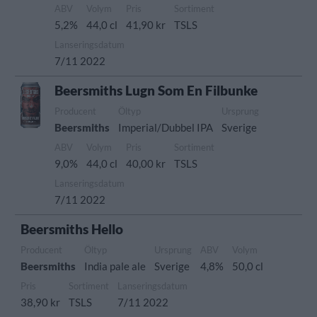
ABV
Volym
Pris
Sortiment
5,2%
44,0 cl
41,90 kr
TSLS
Lanseringsdatum
7/11 2022
Beersmiths Lugn Som En Filbunke
Producent
Öltyp
Ursprung
Beersmiths
Imperial/Dubbel IPA
Sverige
ABV
Volym
Pris
Sortiment
9,0%
44,0 cl
40,00 kr
TSLS
Lanseringsdatum
7/11 2022
Beersmiths Hello
Producent
Öltyp
Ursprung
ABV
Volym
Beersmiths
India pale ale
Sverige
4,8%
50,0 cl
Pris
Sortiment
Lanseringsdatum
38,90 kr
TSLS
7/11 2022