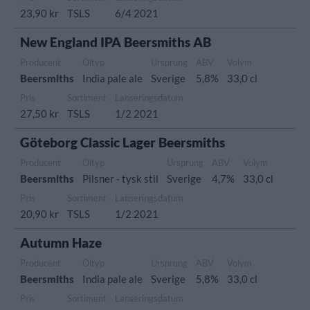
23,90 kr
TSLS
6/4 2021
New England IPA Beersmiths AB
Producent
Öltyp
Ursprung
ABV
Volym
Beersmiths
India pale ale
Sverige
5,8%
33,0 cl
Pris
Sortiment
Lanseringsdatum
27,50 kr
TSLS
1/2 2021
Göteborg Classic Lager Beersmiths
Producent
Öltyp
Ursprung
ABV
Volym
Beersmiths
Pilsner - tysk stil
Sverige
4,7%
33,0 cl
Pris
Sortiment
Lanseringsdatum
20,90 kr
TSLS
1/2 2021
Autumn Haze
Producent
Öltyp
Ursprung
ABV
Volym
Beersmiths
India pale ale
Sverige
5,8%
33,0 cl
Pris
Sortiment
Lanseringsdatum