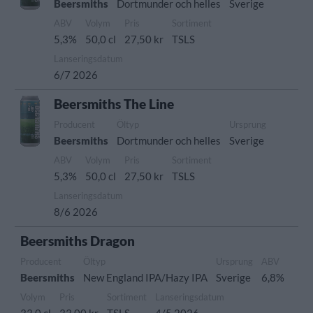
Beersmiths
Dortmunder och helles
Sverige
ABV
Volym
Pris
Sortiment
5,3%
50,0 cl
27,50 kr
TSLS
Lanseringsdatum
6/7 2026
Beersmiths The Line
Producent
Öltyp
Ursprung
Beersmiths
Dortmunder och helles
Sverige
ABV
Volym
Pris
Sortiment
5,3%
50,0 cl
27,50 kr
TSLS
Lanseringsdatum
8/6 2026
Beersmiths Dragon
Producent
Öltyp
Ursprung
ABV
Beersmiths
New England IPA/Hazy IPA
Sverige
6,8%
Volym
Pris
Sortiment
Lanseringsdatum