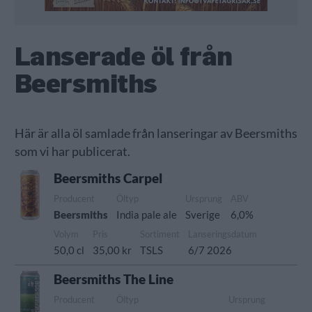
Lanserade öl från
Beersmiths
Här är alla öl samlade från lanseringar av Beersmiths
som vi har publicerat.
Beersmiths Carpel
Producent
Öltyp
Ursprung
ABV
Beersmiths
India pale ale
Sverige
6,0%
Volym
Pris
Sortiment
Lanseringsdatum
50,0 cl
35,00 kr
TSLS
6/7 2026
Beersmiths The Line
Producent
Öltyp
Ursprung