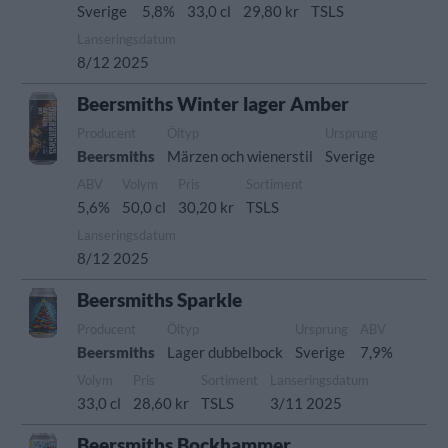
Sverige
5,8%
33,0 cl
29,80 kr
TSLS
Lanseringsdatum
8/12 2025
Beersmiths Winter lager Amber
Producent
Öltyp
Ursprung
Beersmiths
Märzen och wienerstil
Sverige
ABV
Volym
Pris
Sortiment
5,6%
50,0 cl
30,20 kr
TSLS
Lanseringsdatum
8/12 2025
Beersmiths Sparkle
Producent
Öltyp
Ursprung
ABV
Beersmiths
Lager dubbelbock
Sverige
7,9%
Volym
Pris
Sortiment
Lanseringsdatum
33,0 cl
28,60 kr
TSLS
3/11 2025
Beersmiths Bockhammer