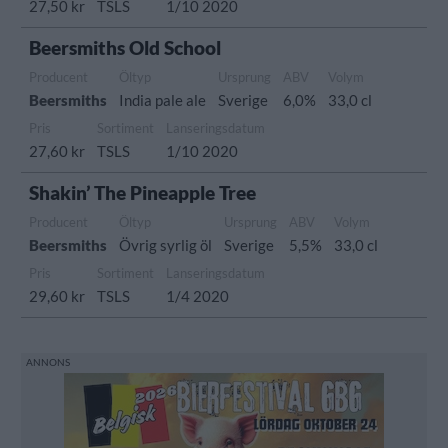
27,50 kr
TSLS
1/10 2020
Beersmiths Old School
Producent
Öltyp
Ursprung
ABV
Volym
Beersmiths
India pale ale
Sverige
6,0%
33,0 cl
Pris
Sortiment
Lanseringsdatum
27,60 kr
TSLS
1/10 2020
Shakin’ The Pineapple Tree
Producent
Öltyp
Ursprung
ABV
Volym
Beersmiths
Övrig syrlig öl
Sverige
5,5%
33,0 cl
Pris
Sortiment
Lanseringsdatum
29,60 kr
TSLS
1/4 2020