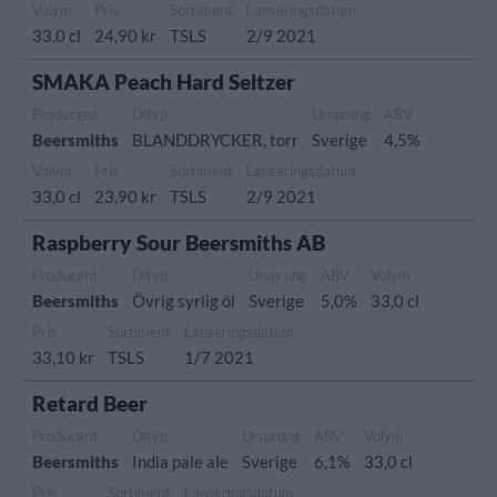
Volym
Pris
Sortiment
Lanseringsdatum
33,0 cl
24,90 kr
TSLS
2/9 2021
SMAKA Peach Hard Seltzer
Producent
Öltyp
Ursprung
ABV
Beersmiths
BLANDDRYCKER, torr
Sverige
4,5%
Volym
Pris
Sortiment
Lanseringsdatum
33,0 cl
23,90 kr
TSLS
2/9 2021
Raspberry Sour Beersmiths AB
Producent
Öltyp
Ursprung
ABV
Volym
Beersmiths
Övrig syrlig öl
Sverige
5,0%
33,0 cl
Pris
Sortiment
Lanseringsdatum
33,10 kr
TSLS
1/7 2021
Retard Beer
Producent
Öltyp
Ursprung
ABV
Volym
Beersmiths
India pale ale
Sverige
6,1%
33,0 cl
Pris
Sortiment
Lanseringsdatum