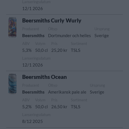
Lanseringsdatum
12/1 2026
Beersmiths Curly Wurly
Producent
Öltyp
Ursprung
Beersmiths
Dortmunder och helles
Sverige
ABV
Volym
Pris
Sortiment
5,3%
50,0 cl
25,20 kr
TSLS
Lanseringsdatum
12/1 2026
Beersmiths Ocean
Producent
Öltyp
Ursprung
Beersmiths
Amerikansk pale ale
Sverige
ABV
Volym
Pris
Sortiment
5,2%
50,0 cl
26,50 kr
TSLS
Lanseringsdatum
8/12 2025