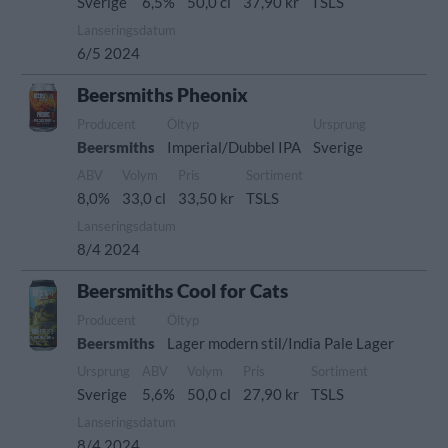
Sverige
6,5%
50,0 cl
37,90 kr
TSLS
Lanseringsdatum
6/5 2024
Beersmiths Pheonix
Producent
Öltyp
Ursprung
Beersmiths
Imperial/Dubbel IPA
Sverige
ABV
Volym
Pris
Sortiment
8,0%
33,0 cl
33,50 kr
TSLS
Lanseringsdatum
8/4 2024
Beersmiths Cool for Cats
Producent
Öltyp
Beersmiths
Lager modern stil/India Pale Lager
Ursprung
ABV
Volym
Pris
Sortiment
Sverige
5,6%
50,0 cl
27,90 kr
TSLS
Lanseringsdatum
8/4 2024