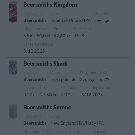
Beersmiths Kingdom
Producent
Öltyp
Ursprung
Beersmiths
Imperial/Dubbel IPA
Sverige
ABV
Volym
Pris
Sortiment
8,5%
50,0 cl
42,60 kr
TSLS
Lanseringsdatum
8/12 2025
Beersmiths Skadi
Producent
Öltyp
Ursprung
ABV
Beersmiths
India pale ale
Sverige
6,2%
Volym
Pris
Sortiment
Lanseringsdatum
33,0 cl
27,50 kr
TSLS
8/12 2025
Beersmiths Serene
Producent
Öltyp
Beersmiths
New England IPA/Hazy IPA
Ursprung
ABV
Volym
Pris
Sortiment