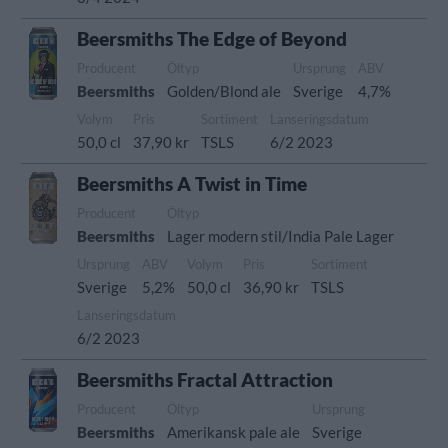
Beersmiths The Edge of Beyond
Producent
Öltyp
Ursprung
ABV
Beersmiths
Golden/Blond ale
Sverige
4,7%
Volym
Pris
Sortiment
Lanseringsdatum
50,0 cl
37,90 kr
TSLS
6/2 2023
Beersmiths A Twist in Time
Producent
Öltyp
Beersmiths
Lager modern stil/India Pale Lager
Ursprung
ABV
Volym
Pris
Sortiment
Sverige
5,2%
50,0 cl
36,90 kr
TSLS
Lanseringsdatum
6/2 2023
Beersmiths Fractal Attraction
Producent
Öltyp
Ursprung
Beersmiths
Amerikansk pale ale
Sverige