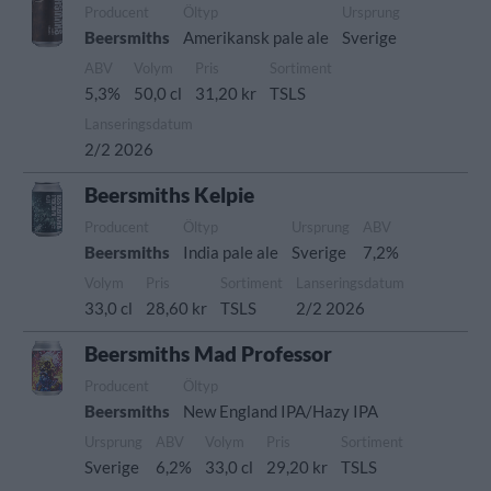
Producent
Öltyp
Ursprung
Beersmiths
Amerikansk pale ale
Sverige
ABV
Volym
Pris
Sortiment
5,3%
50,0 cl
31,20 kr
TSLS
Lanseringsdatum
2/2 2026
Beersmiths Kelpie
Producent
Öltyp
Ursprung
ABV
Beersmiths
India pale ale
Sverige
7,2%
Volym
Pris
Sortiment
Lanseringsdatum
33,0 cl
28,60 kr
TSLS
2/2 2026
Beersmiths Mad Professor
Producent
Öltyp
Beersmiths
New England IPA/Hazy IPA
Ursprung
ABV
Volym
Pris
Sortiment
Sverige
6,2%
33,0 cl
29,20 kr
TSLS