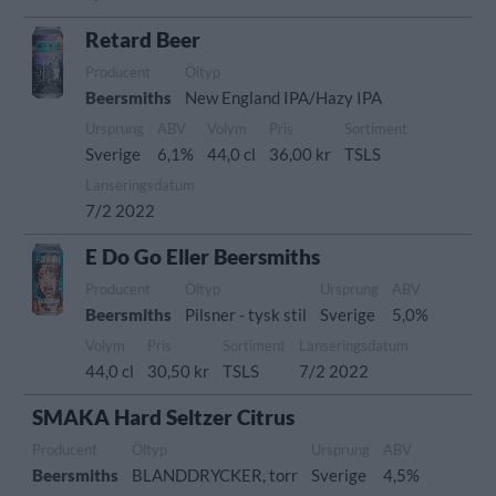
Retard Beer
Producent
Öltyp
Beersmiths
New England IPA/Hazy IPA
Ursprung
ABV
Volym
Pris
Sortiment
Sverige
6,1%
44,0 cl
36,00 kr
TSLS
Lanseringsdatum
7/2 2022
E Do Go Eller Beersmiths
Producent
Öltyp
Ursprung
ABV
Beersmiths
Pilsner - tysk stil
Sverige
5,0%
Volym
Pris
Sortiment
Lanseringsdatum
44,0 cl
30,50 kr
TSLS
7/2 2022
SMAKA Hard Seltzer Citrus
Producent
Öltyp
Ursprung
ABV
Beersmiths
BLANDDRYCKER, torr
Sverige
4,5%