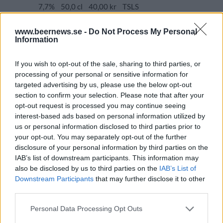
7,7%
50,0 cl
40,00 kr
TSLS
Lanseringsdatum
www.beernews.se -
Do Not Process My Personal
7/4 2025
Information
Beersmiths Cyborg
If you wish to opt-out of the sale, sharing to third parties, or
Producent
Öltyp
Ursprung
ABV
processing of your personal or sensitive information for
Beersmiths
India pale ale
Sverige
7,2%
targeted advertising by us, please use the below opt-out
Volym
Pris
Sortiment
Lanseringsdatum
section to confirm your selection. Please note that after your
50,0 cl
42,90 kr
TSLS
7/4 2025
opt-out request is processed you may continue seeing
interest-based ads based on personal information utilized by
Beersmiths Viking
us or personal information disclosed to third parties prior to
your opt-out. You may separately opt-out of the further
Producent
Öltyp
Ursprung
disclosure of your personal information by third parties on the
Beersmiths
Dortmunder och helles
Sverige
IAB’s list of downstream participants. This information may
ABV
Volym
Pris
Sortiment
also be disclosed by us to third parties on the
IAB’s List of
5,3%
50,0 cl
25,00 kr
TSLS
Downstream Participants
that may further disclose it to other
third parties.
Lanseringsdatum
7/4 2025
Personal Data Processing Opt Outs
Beersmiths Follow The Yellow