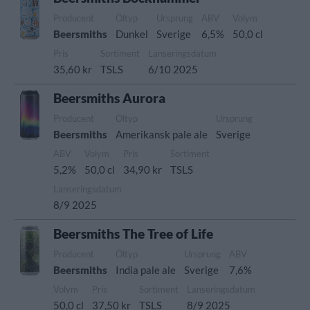
Producent
Öltyp
Ursprung
ABV
Volym
Beersmiths
Dunkel
Sverige
6,5%
50,0 cl
Pris
Sortiment
Lanseringsdatum
35,60 kr
TSLS
6/10 2025
Beersmiths Aurora
Producent
Öltyp
Ursprung
Beersmiths
Amerikansk pale ale
Sverige
ABV
Volym
Pris
Sortiment
5,2%
50,0 cl
34,90 kr
TSLS
Lanseringsdatum
8/9 2025
Beersmiths The Tree of Life
Producent
Öltyp
Ursprung
ABV
Beersmiths
India pale ale
Sverige
7,6%
Volym
Pris
Sortiment
Lanseringsdatum
50,0 cl
37,50 kr
TSLS
8/9 2025