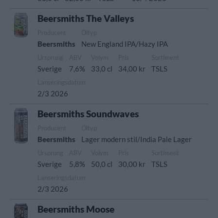
Beersmiths The Valleys
Producent
Öltyp
Beersmiths
New England IPA/Hazy IPA
Ursprung
ABV
Volym
Pris
Sortiment
Sverige
7,6%
33,0 cl
34,00 kr
TSLS
Lanseringsdatum
2/3 2026
Beersmiths Soundwaves
Producent
Öltyp
Beersmiths
Lager modern stil/India Pale Lager
Ursprung
ABV
Volym
Pris
Sortiment
Sverige
5,8%
50,0 cl
30,00 kr
TSLS
Lanseringsdatum
2/3 2026
Beersmiths Moose