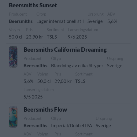
Beersmiths Sunset
Producent
Öltyp
Ursprung
ABV
Beersmiths
Lager internationell stil
Sverige
5,6%
Volym
Pris
Sortiment
Lanseringsdatum
50,0 cl
23,90 kr
TSLS
9/6 2025
Beersmiths California Dreaming
Producent
Öltyp
Ursprung
Beersmiths
Blandning av olika öltyper
Sverige
ABV
Volym
Pris
Sortiment
5,6%
50,0 cl
29,00 kr
TSLS
Lanseringsdatum
5/5 2025
Beersmiths Flow
Producent
Öltyp
Ursprung
Beersmiths
Imperial/Dubbel IPA
Sverige
ABV
Volym
Pris
Sortiment