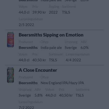
Volym
Pris
Årgång
Sortiment
44,0 cl
39,90 kr
2022
TSLS
Lanseringsdatum
2/5 2022
Beersmiths Sipping on Emotion
Producent
Öltyp
Ursprung
ABV
Beersmiths
India pale ale
Sverige
6,0%
Volym
Pris
Sortiment
Lanseringsdatum
44,0 cl
40,50 kr
TSLS
4/4 2022
A Close Encounter
Producent
Öltyp
Beersmiths
New England IPA/Hazy IPA
Ursprung
ABV
Volym
Pris
Sortiment
Sverige
5,8%
44,0 cl
40,50 kr
TSLS
Lanseringsdatum
7/2 2022