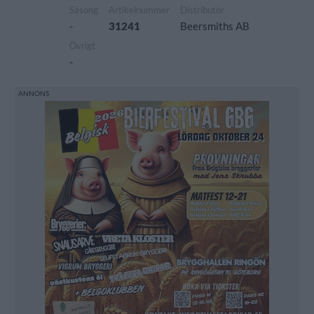
Säsong
Artikelnummer
Distributör
-
31241
Beersmiths AB
Övrigt
-