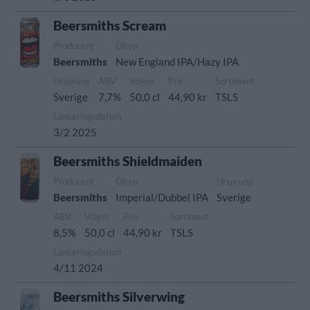
Beersmiths Scream
Producent
Öltyp
Beersmiths
New England IPA/Hazy IPA
Ursprung
ABV
Volym
Pris
Sortiment
Sverige
7,7%
50,0 cl
44,90 kr
TSLS
Lanseringsdatum
3/2 2025
Beersmiths Shieldmaiden
Producent
Öltyp
Ursprung
Beersmiths
Imperial/Dubbel IPA
Sverige
ABV
Volym
Pris
Sortiment
8,5%
50,0 cl
44,90 kr
TSLS
Lanseringsdatum
4/11 2024
Beersmiths Silverwing