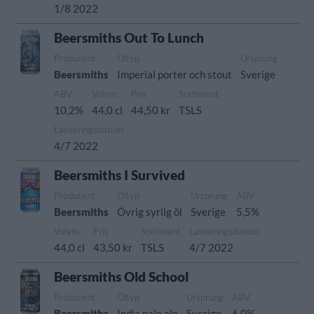
1/8 2022
Beersmiths Out To Lunch
Producent
Öltyp
Ursprung
Beersmiths
Imperial porter och stout
Sverige
ABV
Volym
Pris
Sortiment
10,2%
44,0 cl
44,50 kr
TSLS
Lanseringsdatum
4/7 2022
Beersmiths I Survived
Producent
Öltyp
Ursprung
ABV
Beersmiths
Övrig syrlig öl
Sverige
5,5%
Volym
Pris
Sortiment
Lanseringsdatum
44,0 cl
43,50 kr
TSLS
4/7 2022
Beersmiths Old School
Producent
Öltyp
Ursprung
ABV
Beersmiths
India pale ale
Sverige
6,0%