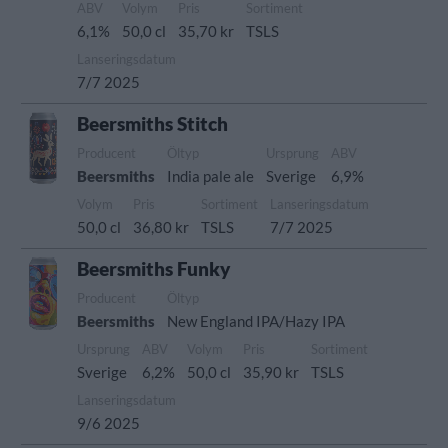
ABV
Volym
Pris
Sortiment
6,1%
50,0 cl
35,70 kr
TSLS
Lanseringsdatum
7/7 2025
Beersmiths Stitch
Producent
Öltyp
Ursprung
ABV
Beersmiths
India pale ale
Sverige
6,9%
Volym
Pris
Sortiment
Lanseringsdatum
50,0 cl
36,80 kr
TSLS
7/7 2025
Beersmiths Funky
Producent
Öltyp
Beersmiths
New England IPA/Hazy IPA
Ursprung
ABV
Volym
Pris
Sortiment
Sverige
6,2%
50,0 cl
35,90 kr
TSLS
Lanseringsdatum
9/6 2025