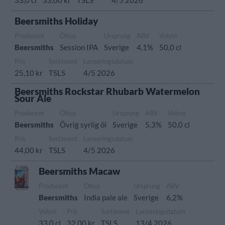
33,0 cl
33,00 kr
TSLS
4/5 2026
Beersmiths Holiday
Producent
Öltyp
Ursprung
ABV
Volym
Beersmiths
Session IPA
Sverige
4,1%
50,0 cl
Pris
Sortiment
Lanseringsdatum
25,10 kr
TSLS
4/5 2026
Beersmiths Rockstar Rhubarb Watermelon
Sour Ale
Producent
Öltyp
Ursprung
ABV
Volym
Beersmiths
Övrig syrlig öl
Sverige
5,3%
50,0 cl
Pris
Sortiment
Lanseringsdatum
44,00 kr
TSLS
4/5 2026
Beersmiths Macaw
Producent
Öltyp
Ursprung
ABV
Beersmiths
India pale ale
Sverige
6,2%
Volym
Pris
Sortiment
Lanseringsdatum
33,0 cl
32,00 kr
TSLS
13/4 2026