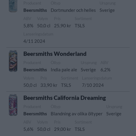
Producent
Öltyp
Ursprung
Beersmiths
Dortmunder och helles
Sverige
ABV
Volym
Pris
Sortiment
5,8%
50,0 cl
25,90 kr
TSLS
Lanseringsdatum
4/11 2024
Beersmiths Wonderland
Producent
Öltyp
Ursprung
ABV
Beersmiths
India pale ale
Sverige
6,2%
Volym
Pris
Sortiment
Lanseringsdatum
50,0 cl
33,90 kr
TSLS
7/10 2024
Beersmiths California Dreaming
Producent
Öltyp
Ursprung
Beersmiths
Blandning av olika öltyper
Sverige
ABV
Volym
Pris
Sortiment
5,6%
50,0 cl
29,00 kr
TSLS