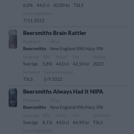
6,0%
44,0 cl
42,00 kr
TSLS
Lanseringsdatum
7/11 2022
Beersmiths Brain Rattler
Producent
Öltyp
Beersmiths
New England IPA/Hazy IPA
Ursprung
ABV
Volym
Pris
Årgång
Sverige
5,8%
44,0 cl
42,50 kr
2022
Sortiment
Lanseringsdatum
TSLS
5/9 2022
Beersmiths Always Had It NIPA
Producent
Öltyp
Beersmiths
New England IPA/Hazy IPA
Ursprung
ABV
Volym
Pris
Sortiment
Sverige
8,1%
44,0 cl
44,90 kr
TSLS
Lanseringsdatum