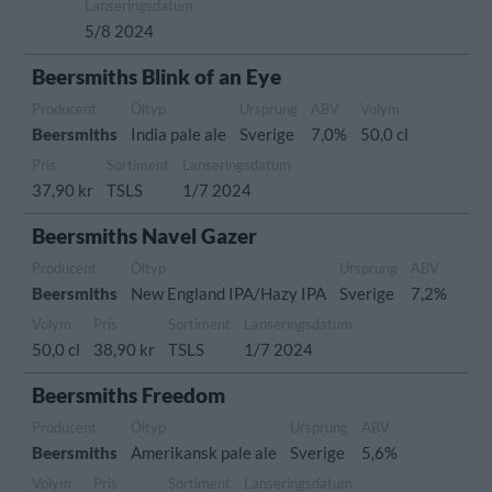
Lanseringsdatum
5/8 2024
Beersmiths Blink of an Eye
Producent
Öltyp
Ursprung
ABV
Volym
Beersmiths
India pale ale
Sverige
7,0%
50,0 cl
Pris
Sortiment
Lanseringsdatum
37,90 kr
TSLS
1/7 2024
Beersmiths Navel Gazer
Producent
Öltyp
Ursprung
ABV
Beersmiths
New England IPA/Hazy IPA
Sverige
7,2%
Volym
Pris
Sortiment
Lanseringsdatum
50,0 cl
38,90 kr
TSLS
1/7 2024
Beersmiths Freedom
Producent
Öltyp
Ursprung
ABV
Beersmiths
Amerikansk pale ale
Sverige
5,6%
Volym
Pris
Sortiment
Lanseringsdatum