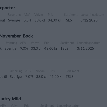
rporter
Ursprung
ABV
Volym
Pris
Sortiment
Lanseringsdatum
tout
Sverige
5,5%
33,0 cl
34,00 kr
TSLS
8/12 2025
r November-Bock
Ursprung
ABV
Volym
Pris
Sortiment
Lanseringsdatum
ck
Sverige
9,0%
33,0 cl
43,60 kr
TSLS
3/11 2025
Ursprung
ABV
Volym
Pris
Sortiment
ad öl
Sverige
7,0%
33,0 cl
41,20 kr
TSLS
untry Mild
ABV
Volym
Pris
Sortiment
Lanseringsdatum