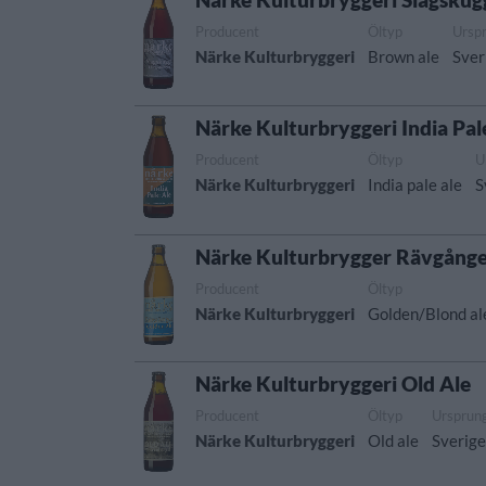
Producent
Öltyp
Ursp
Närke Kulturbryggeri
Brown ale
Sver
Närke Kulturbryggeri India Pal
Producent
Öltyp
U
Närke Kulturbryggeri
India pale ale
S
Närke Kulturbrygger Rävgånge
Producent
Öltyp
Närke Kulturbryggeri
Golden/Blond al
Närke Kulturbryggeri Old Ale
Producent
Öltyp
Ursprun
Närke Kulturbryggeri
Old ale
Sverig