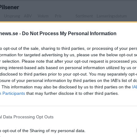
Pilsener
Ursprung
ABV
Volym
Pris
Sortiment
Lanseringsdatum
l
Sverige
5,4%
33,0 cl
34,00 kr
TSLS
4/5 2026
news.se -
Do Not Process My Personal Information
er Hahn Dunkel
to opt-out of the sale, sharing to third parties, or processing of your per
g
ABV
Volym
Pris
Sortiment
Lanseringsdatum
formation for targeted advertising by us, please use the below opt-out s
e
5,6%
33,0 cl
33,70 kr
TSLS
16/3 2026
r selection. Please note that after your opt-out request is processed y
eing interest-based ads based on personal information utilized by us or
disclosed to third parties prior to your opt-out. You may separately opt-
osteröl Tripel
losure of your personal information by third parties on the IAB’s list of
. This information may also be disclosed by us to third parties on the
IA
Ursprung
ABV
Volym
Pris
Participants
that may further disclose it to other third parties.
k belgisk ale/Trippel>
Sverige
9,7%
33,0 cl
44,00 kr
l Data Processing Opt Outs
Skogsporter
o opt-out of the Sharing of my personal data.
Ursprung
ABV
Volym
Pris
Sortiment