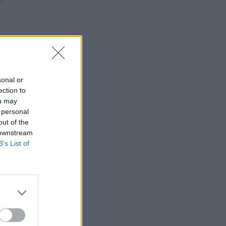
sonal or
ection to
ou may
 personal
out of the
 downstream
B’s List of