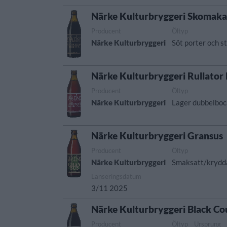
Närke Kulturbryggeri Skomaka
Producent
Öltyp
Närke Kulturbryggeri
Söt porter och s
Närke Kulturbryggeri Rullato
Producent
Öltyp
Närke Kulturbryggeri
Lager dubbelbo
Närke Kulturbryggeri Gransus
Producent
Öltyp
Närke Kulturbryggeri
Smaksatt/krydd
Lanseringsdatum
3/11 2025
Närke Kulturbryggeri Black Co
Producent
Öltyp
Ursprung