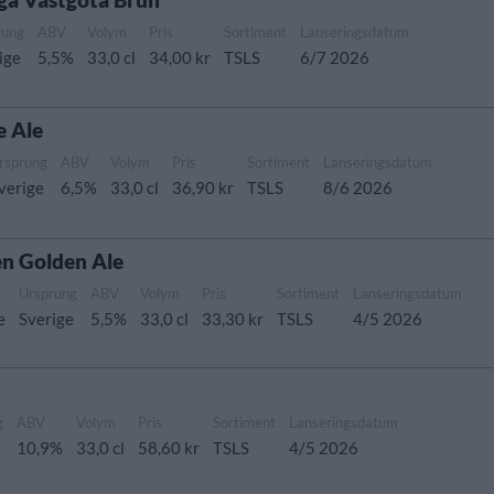
rung
ABV
Volym
Pris
Sortiment
Lanseringsdatum
ige
5,5%
33,0 cl
34,00 kr
TSLS
6/7 2026
e Ale
rsprung
ABV
Volym
Pris
Sortiment
Lanseringsdatum
verige
6,5%
33,0 cl
36,90 kr
TSLS
8/6 2026
n Golden Ale
Ursprung
ABV
Volym
Pris
Sortiment
Lanseringsdatum
e
Sverige
5,5%
33,0 cl
33,30 kr
TSLS
4/5 2026
g
ABV
Volym
Pris
Sortiment
Lanseringsdatum
e
10,9%
33,0 cl
58,60 kr
TSLS
4/5 2026