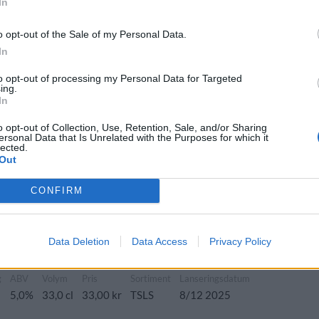
In
ad öl
Sverige
9,3%
33,0 cl
43,90 kr
TSLS
o opt-out of the Sale of my Personal Data.
In
n Stout
to opt-out of processing my Personal Data for Targeted
ing.
Ursprung
ABV
Volym
Pris
Sortiment
In
stout
Sverige
4,4%
33,0 cl
29,90 kr
TSLS
o opt-out of Collection, Use, Retention, Sale, and/or Sharing
ersonal Data that Is Unrelated with the Purposes for which it
lected.
Out
Paraskavedekatriaphobia
CONFIRM
sprung
ABV
Volym
Pris
Sortiment
Lanseringsdatum
erige
10,1%
33,0 cl
44,40 kr
TSLS
8/12 2025
Data Deletion
Data Access
Privacy Policy
inget
g
ABV
Volym
Pris
Sortiment
Lanseringsdatum
5,0%
33,0 cl
33,00 kr
TSLS
8/12 2025