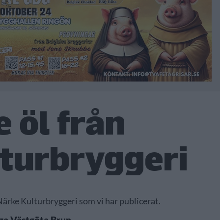
 öl från
turbryggeri
 Närke Kulturbryggeri som vi har publicerat.
ga Västgöta Brun