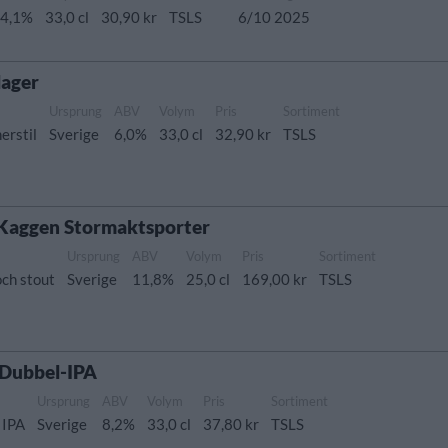
4,1%
33,0 cl
30,90 kr
TSLS
6/10 2025
lager
Ursprung
ABV
Volym
Pris
Sortiment
erstil
Sverige
6,0%
33,0 cl
32,90 kr
TSLS
 Kaggen Stormaktsporter
Ursprung
ABV
Volym
Pris
Sortiment
och stout
Sverige
11,8%
25,0 cl
169,00 kr
TSLS
 Dubbel-IPA
Ursprung
ABV
Volym
Pris
Sortiment
 IPA
Sverige
8,2%
33,0 cl
37,80 kr
TSLS