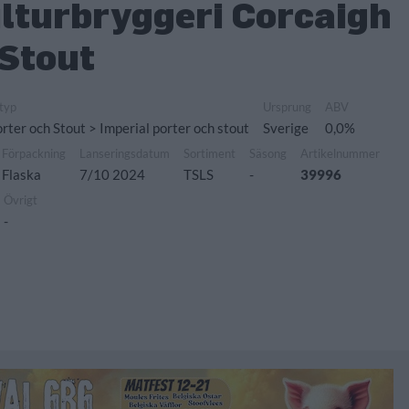
lturbryggeri Corcaigh
 Stout
typ
Ursprung
ABV
rter och Stout > Imperial porter och stout
Sverige
0,0%
Förpackning
Lanseringsdatum
Sortiment
Säsong
Artikelnummer
Flaska
7/10 2024
TSLS
-
39996
Övrigt
-