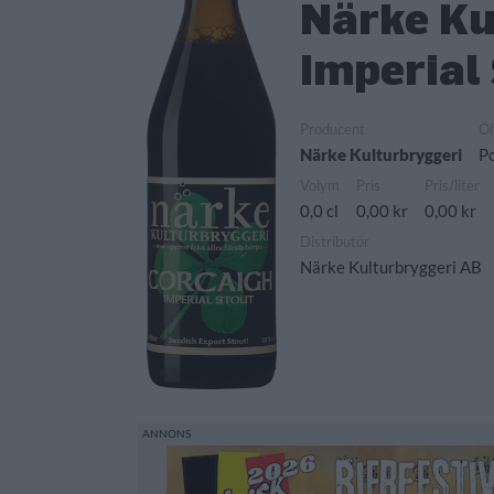
Närke Ku
Imperial
Producent
Öl
Närke Kulturbryggeri
Po
Volym
Pris
Pris/liter
0,0 cl
0,00 kr
0,00 kr
Distributör
Närke Kulturbryggeri AB