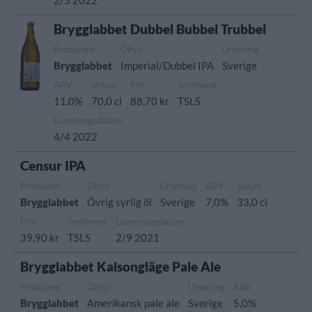
2/5 2022
Brygglabbet Dubbel Bubbel Trubbel
Producent
Öltyp
Ursprung
Brygglabbet
Imperial/Dubbel IPA
Sverige
ABV
Volym
Pris
Sortiment
11,0%
70,0 cl
88,70 kr
TSLS
Lanseringsdatum
4/4 2022
Censur IPA
Producent
Öltyp
Ursprung
ABV
Volym
Brygglabbet
Övrig syrlig öl
Sverige
7,0%
33,0 cl
Pris
Sortiment
Lanseringsdatum
39,90 kr
TSLS
2/9 2021
Brygglabbet Kalsongläge Pale Ale
Producent
Öltyp
Ursprung
ABV
Brygglabbet
Amerikansk pale ale
Sverige
5,0%