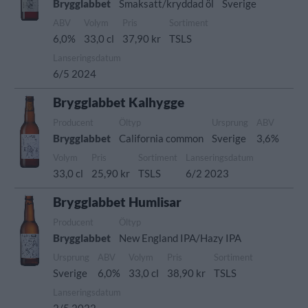
Brygglabbet
Smaksatt/kryddad öl
Sverige
ABV
Volym
Pris
Sortiment
6,0%
33,0 cl
37,90 kr
TSLS
Lanseringsdatum
6/5 2024
Brygglabbet Kalhygge
Producent
Öltyp
Ursprung
ABV
Brygglabbet
California common
Sverige
3,6%
Volym
Pris
Sortiment
Lanseringsdatum
33,0 cl
25,90 kr
TSLS
6/2 2023
Brygglabbet Humlisar
Producent
Öltyp
Brygglabbet
New England IPA/Hazy IPA
Ursprung
ABV
Volym
Pris
Sortiment
Sverige
6,0%
33,0 cl
38,90 kr
TSLS
Lanseringsdatum