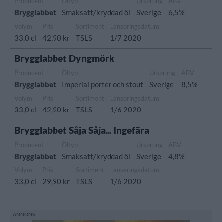
Producent
Öltyp
Ursprung
ABV
Brygglabbet
Smaksatt/kryddad öl
Sverige
6,5%
Volym
Pris
Sortiment
Lanseringsdatum
33,0 cl
42,90 kr
TSLS
1/7 2020
Brygglabbet Dyngmörk
Producent
Öltyp
Ursprung
ABV
Brygglabbet
Imperial porter och stout
Sverige
8,5%
Volym
Pris
Sortiment
Lanseringsdatum
33,0 cl
42,90 kr
TSLS
1/6 2020
Brygglabbet Såja Såja... Ingefära
Producent
Öltyp
Ursprung
ABV
Brygglabbet
Smaksatt/kryddad öl
Sverige
4,8%
Volym
Pris
Sortiment
Lanseringsdatum
33,0 cl
29,90 kr
TSLS
1/6 2020