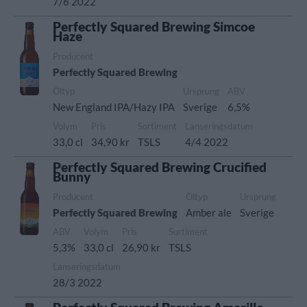
7/6 2022
Perfectly Squared Brewing Simcoe
Haze
Producent
Perfectly Squared Brewing
Öltyp
Ursprung
ABV
New England IPA/Hazy IPA
Sverige
6,5%
Volym
Pris
Sortiment
Lanseringsdatum
33,0 cl
34,90 kr
TSLS
4/4 2022
Perfectly Squared Brewing Crucified
Bunny
Producent
Öltyp
Ursprung
Perfectly Squared Brewing
Amber ale
Sverige
ABV
Volym
Pris
Sortiment
5,3%
33,0 cl
26,90 kr
TSLS
Lanseringsdatum
28/3 2022