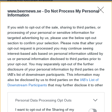
Perfectly Squared Brewing
Öltyp
Ursprung
ABV
www.beernews.se -
Do Not Process My Personal
Lager modern stil/India Pale Lager
Sverige
5,3%
Information
Volym
Pris
Sortiment
Lanseringsdatum
33,0 cl
26,90 kr
TSLS
3/2 2025
If you wish to opt-out of the sale, sharing to third parties, or
processing of your personal or sensitive information for
Perfectly Squared Yes, You can pet
targeted advertising by us, please use the below opt-out
that dawg!
section to confirm your selection. Please note that after your
Producent
Öltyp
opt-out request is processed you may continue seeing
Perfectly Squared Brewing
India pale ale
interest-based ads based on personal information utilized by
us or personal information disclosed to third parties prior to
Ursprung
ABV
Volym
Pris
Sortiment
your opt-out. You may separately opt-out of the further
Sverige
6,3%
33,0 cl
29,90 kr
TSLS
disclosure of your personal information by third parties on the
Lanseringsdatum
IAB’s list of downstream participants. This information may
2/12 2024
also be disclosed by us to third parties on the
IAB’s List of
Downstream Participants
that may further disclose it to other
Perfectly Squared Oopsie Dhazy Hazy
IPA
third parties.
Producent
Personal Data Processing Opt Outs
Perfectly Squared Brewing
I want to opt-out of the Sharing of my
Öltyp
Ursprung
ABV