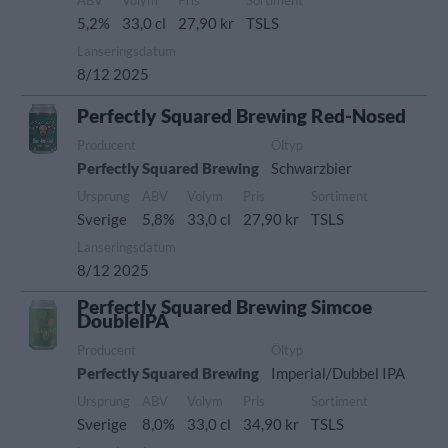
ABV
Volym
Pris
Sortiment
5,2%
33,0 cl
27,90 kr
TSLS
Lanseringsdatum
8/12 2025
Perfectly Squared Brewing Red-Nosed
Producent
Öltyp
Perfectly Squared Brewing
Schwarzbier
Ursprung
ABV
Volym
Pris
Sortiment
Sverige
5,8%
33,0 cl
27,90 kr
TSLS
Lanseringsdatum
8/12 2025
Perfectly Squared Brewing Simcoe
DoubleIPA
Producent
Öltyp
Perfectly Squared Brewing
Imperial/Dubbel IPA
Ursprung
ABV
Volym
Pris
Sortiment
Sverige
8,0%
33,0 cl
34,90 kr
TSLS