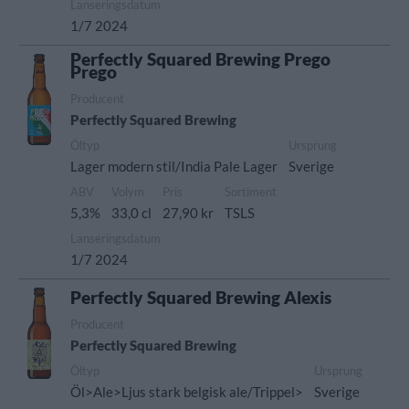
Lanseringsdatum
1/7 2024
Perfectly Squared Brewing Prego
Prego
Producent
Perfectly Squared Brewing
Öltyp
Ursprung
Lager modern stil/India Pale Lager
Sverige
ABV
Volym
Pris
Sortiment
5,3%
33,0 cl
27,90 kr
TSLS
Lanseringsdatum
1/7 2024
Perfectly Squared Brewing Alexis
Producent
Perfectly Squared Brewing
Öltyp
Ursprung
Öl>Ale>Ljus stark belgisk ale/Trippel>
Sverige