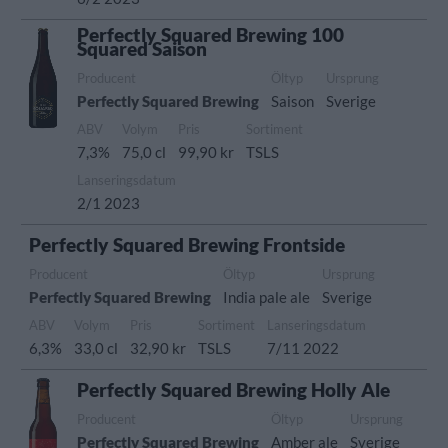
Perfectly Squared Brewing 100
Squared Saison
Producent
Öltyp
Ursprung
Perfectly Squared Brewing
Saison
Sverige
ABV
Volym
Pris
Sortiment
7,3%
75,0 cl
99,90 kr
TSLS
Lanseringsdatum
2/1 2023
Perfectly Squared Brewing Frontside
Producent
Öltyp
Ursprung
Perfectly Squared Brewing
India pale ale
Sverige
ABV
Volym
Pris
Sortiment
Lanseringsdatum
6,3%
33,0 cl
32,90 kr
TSLS
7/11 2022
Perfectly Squared Brewing Holly Ale
Producent
Öltyp
Ursprung
Perfectly Squared Brewing
Amber ale
Sverige