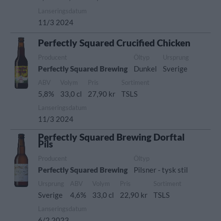
Lanseringsdatum
11/3 2024
Perfectly Squared Crucified Chicken
Producent
Öltyp
Ursprung
Perfectly Squared Brewing
Dunkel
Sverige
ABV
Volym
Pris
Sortiment
5,8%
33,0 cl
27,90 kr
TSLS
Lanseringsdatum
11/3 2024
Perfectly Squared Brewing Dorftal
Pils
Producent
Öltyp
Perfectly Squared Brewing
Pilsner - tysk stil
Ursprung
ABV
Volym
Pris
Sortiment
Sverige
4,6%
33,0 cl
22,90 kr
TSLS
Lanseringsdatum
6/2 2023