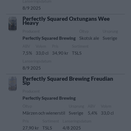
Lanseringsdatum
8/9 2025
Perfectly Squared Oxtungans Wee
Heavy
Producent
Öltyp
Ursprung
Perfectly Squared Brewing
Skotsk ale
Sverige
ABV
Volym
Pris
Sortiment
7,5%
33,0 cl
34,90 kr
TSLS
Lanseringsdatum
8/9 2025
Perfectly Squared Brewing Freudian
Sip
Producent
Perfectly Squared Brewing
Öltyp
Ursprung
ABV
Volym
Märzen och wienerstil
Sverige
5,4%
33,0 cl
Pris
Sortiment
Lanseringsdatum
27,90 kr
TSLS
4/8 2025