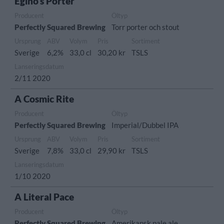
Egino’s Porter
Producent
Öltyp
Perfectly Squared Brewing
Torr porter och stout
Ursprung
ABV
Volym
Pris
Sortiment
Sverige
6,2%
33,0 cl
30,20 kr
TSLS
Lanseringsdatum
2/11 2020
A Cosmic Rite
Producent
Öltyp
Perfectly Squared Brewing
Imperial/Dubbel IPA
Ursprung
ABV
Volym
Pris
Sortiment
Sverige
7,8%
33,0 cl
29,90 kr
TSLS
Lanseringsdatum
1/10 2020
A Literal Pace
Producent
Öltyp
Perfectly Squared Brewing
Amerikansk pale ale