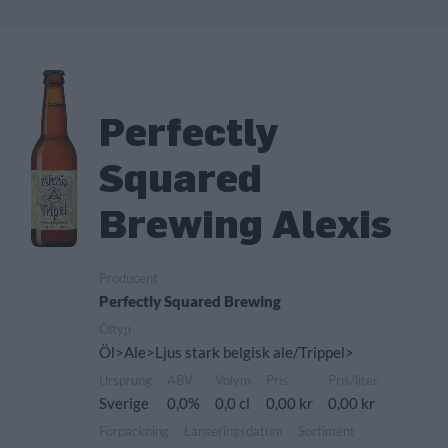
Perfectly
Squared
Brewing Alexis
Producent
Perfectly Squared Brewing
Öltyp
Öl>Ale>Ljus stark belgisk ale/Trippel>
Ursprung
ABV
Volym
Pris
Pris/liter
Sverige
0,0%
0,0 cl
0,00 kr
0,00 kr
Förpackning
Lanseringsdatum
Sortiment