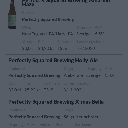
Perfectly Squared Brewing Amarillo
Haze
Producent
Perfectly Squared Brewing
Öltyp
Ursprung
ABV
New England IPA/Hazy IPA
Sverige
6,5%
Volym
Pris
Sortiment
Lanseringsdatum
33,0 cl
34,90 kr
TSLS
7/2 2022
Perfectly Squared Brewing Holly Ale
Producent
Öltyp
Ursprung
ABV
Perfectly Squared Brewing
Amber ale
Sverige
5,8%
Volym
Pris
Sortiment
Lanseringsdatum
33,0 cl
25,90 kr
TSLS
3/11 2021
Perfectly Squared Brewing X-mas Bella
Producent
Öltyp
Perfectly Squared Brewing
Söt porter och stout
Ursprung
ABV
Volym
Pris
Sortiment