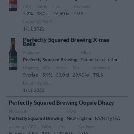
ABV
Volym
Pris
Sortiment
5,2%
33,0 cl
26,60 kr
TSLS
Lanseringsdatum
1/11 2022
Perfectly Squared Brewing X-mas
Bella
Producent
Öltyp
Perfectly Squared Brewing
Söt porter och stout
Ursprung
ABV
Volym
Pris
Sortiment
Sverige
5,9%
33,0 cl
29,90 kr
TSLS
Lanseringsdatum
1/11 2022
Perfectly Squared Brewing Oopsie Dhazy
Producent
Öltyp
Perfectly Squared Brewing
New England IPA/Hazy IPA
Ursprung
ABV
Volym
Pris
Sortiment
Sverige
6,5%
33,0 cl
32,90 kr
TSLS