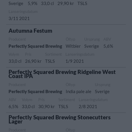
Sverige
5,9%
33,0 cl
29,90 kr
TSLS
Lanseringsdatum
3/11 2021
Autumna Festum
Producent
Öltyp
Ursprung
ABV
Perfectly Squared Brewing
Witbier
Sverige
5,6%
Volym
Pris
Sortiment
Lanseringsdatum
33,0 cl
26,90 kr
TSLS
1/9 2021
Perfectly Squared Brewing Ridgeline West
Coast IPA
Producent
Öltyp
Ursprung
Perfectly Squared Brewing
India pale ale
Sverige
ABV
Volym
Pris
Sortiment
Lanseringsdatum
6,5%
33,0 cl
30,90 kr
TSLS
2/8 2021
Perfectly Squared Brewing Stonecutters
Lager
Producent
Öltyp