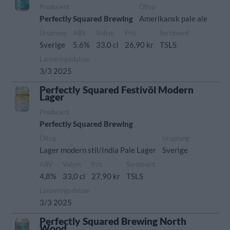
Producent
Öltyp
Perfectly Squared Brewing
Amerikansk pale ale
Ursprung
ABV
Volym
Pris
Sortiment
Sverige
5,6%
33,0 cl
26,90 kr
TSLS
Lanseringsdatum
3/3 2025
Perfectly Squared Festivöl Modern
Lager
Producent
Perfectly Squared Brewing
Öltyp
Ursprung
Lager modern stil/India Pale Lager
Sverige
ABV
Volym
Pris
Sortiment
4,8%
33,0 cl
27,90 kr
TSLS
Lanseringsdatum
3/3 2025
Perfectly Squared Brewing North
Wood