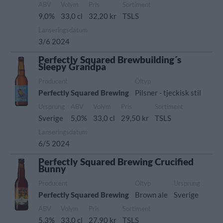
ABV
Volym
Pris
Sortiment
9,0%
33,0 cl
32,20 kr
TSLS
Lanseringsdatum
3/6 2024
Perfectly Squared Brewbuilding´s
Sleepy Grandpa
Producent
Öltyp
Perfectly Squared Brewing
Pilsner - tjeckisk stil
Ursprung
ABV
Volym
Pris
Sortiment
Sverige
5,0%
33,0 cl
29,50 kr
TSLS
Lanseringsdatum
6/5 2024
Perfectly Squared Brewing Crucified
Bunny
Producent
Öltyp
Ursprung
Perfectly Squared Brewing
Brown ale
Sverige
ABV
Volym
Pris
Sortiment
5,3%
33,0 cl
27,90 kr
TSLS