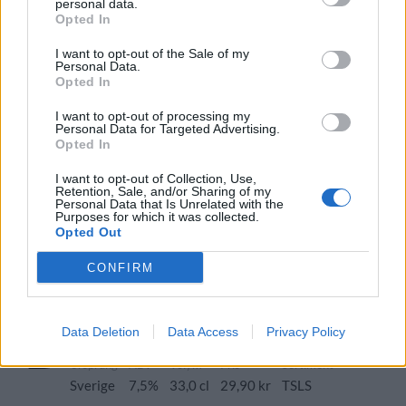
personal data.
New England IPA/Hazy IPA
Sverige
6,5%
Opted In
Volym
Pris
Sortiment
Lanseringsdatum
I want to opt-out of the Sale of my
33,0 cl
34,90 kr
TSLS
2/12 2024
Personal Data.
Opted In
Perfectly Squared Brewing 200
Squared
I want to opt-out of processing my
Personal Data for Targeted Advertising.
Producent
Opted In
Perfectly Squared Brewing
I want to opt-out of Collection, Use,
Öltyp
Ursprung
ABV
Volym
Retention, Sale, and/or Sharing of my
Imperial porter och stout
Sverige
7,5%
33,0 cl
Personal Data that Is Unrelated with the
Purposes for which it was collected.
Pris
Sortiment
Lanseringsdatum
Opted Out
49,90 kr
TSLS
4/11 2024
CONFIRM
Perfectly Squared Brewing Original
Gravity
Producent
Öltyp
Data Deletion
Data Access
Privacy Policy
Perfectly Squared Brewing
India pale ale
Ursprung
ABV
Volym
Pris
Sortiment
Sverige
7,5%
33,0 cl
29,90 kr
TSLS