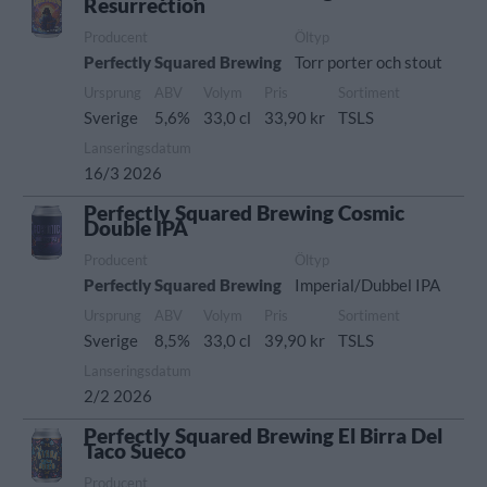
Resurrection
Producent
Öltyp
Perfectly Squared Brewing
Torr porter och stout
Ursprung
ABV
Volym
Pris
Sortiment
Sverige
5,6%
33,0 cl
33,90 kr
TSLS
Lanseringsdatum
16/3 2026
Perfectly Squared Brewing Cosmic
Double IPA
Producent
Öltyp
Perfectly Squared Brewing
Imperial/Dubbel IPA
Ursprung
ABV
Volym
Pris
Sortiment
Sverige
8,5%
33,0 cl
39,90 kr
TSLS
Lanseringsdatum
2/2 2026
Perfectly Squared Brewing El Birra Del
Taco Sueco
Producent