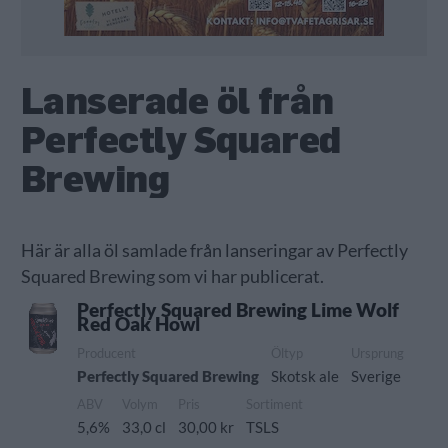
Lanserade öl från
Perfectly Squared
Brewing
Här är alla öl samlade från lanseringar av Perfectly
Squared Brewing som vi har publicerat.
Perfectly Squared Brewing Lime Wolf
Red Oak Howl
Producent
Öltyp
Ursprung
Perfectly Squared Brewing
Skotsk ale
Sverige
ABV
Volym
Pris
Sortiment
5,6%
33,0 cl
30,00 kr
TSLS