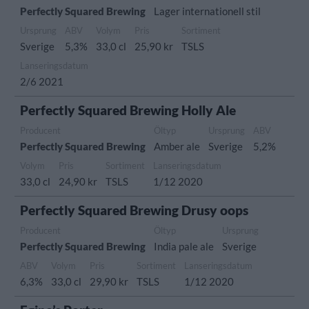
Perfectly Squared Brewing
Lager internationell stil
Ursprung
ABV
Volym
Pris
Sortiment
Sverige
5,3%
33,0 cl
25,90 kr
TSLS
Lanseringsdatum
2/6 2021
Perfectly Squared Brewing Holly Ale
Producent
Öltyp
Ursprung
ABV
Perfectly Squared Brewing
Amber ale
Sverige
5,2%
Volym
Pris
Sortiment
Lanseringsdatum
33,0 cl
24,90 kr
TSLS
1/12 2020
Perfectly Squared Brewing Drusy oops
Producent
Öltyp
Ursprung
Perfectly Squared Brewing
India pale ale
Sverige
ABV
Volym
Pris
Sortiment
Lanseringsdatum
6,3%
33,0 cl
29,90 kr
TSLS
1/12 2020