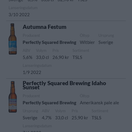
Lanseringsdatum
3/10 2022
Autumna Festum
Producent
Öltyp
Ursprung
Perfectly Squared Brewing
Witbier
Sverige
ABV
Volym
Pris
Sortiment
5,6%
33,0 cl
26,90 kr
TSLS
Lanseringsdatum
1/9 2022
Perfectly Squared Brewing Idaho
Sunset
Producent
Öltyp
Perfectly Squared Brewing
Amerikansk pale ale
Ursprung
ABV
Volym
Pris
Sortiment
Sverige
4,7%
33,0 cl
25,90 kr
TSLS
Lanseringsdatum