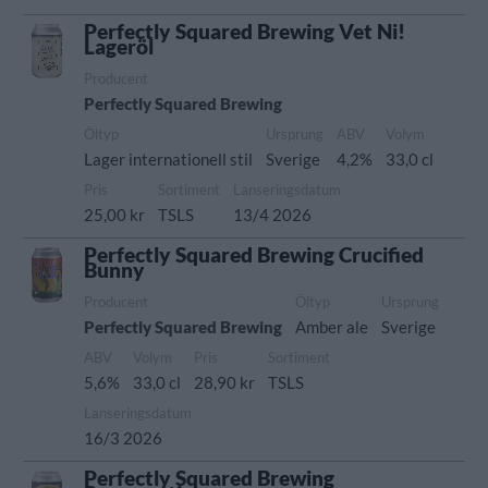
Perfectly Squared Brewing Vet Ni!
Lageröl
Producent
Perfectly Squared Brewing
Öltyp
Ursprung
ABV
Volym
Lager internationell stil
Sverige
4,2%
33,0 cl
Pris
Sortiment
Lanseringsdatum
25,00 kr
TSLS
13/4 2026
Perfectly Squared Brewing Crucified
Bunny
Producent
Öltyp
Ursprung
Perfectly Squared Brewing
Amber ale
Sverige
ABV
Volym
Pris
Sortiment
5,6%
33,0 cl
28,90 kr
TSLS
Lanseringsdatum
16/3 2026
Perfectly Squared Brewing