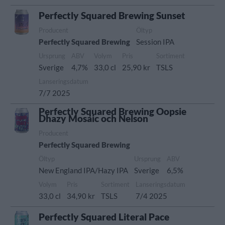
Perfectly Squared Brewing Sunset
Producent
Öltyp
Perfectly Squared Brewing
Session IPA
Ursprung
ABV
Volym
Pris
Sortiment
Sverige
4,7%
33,0 cl
25,90 kr
TSLS
Lanseringsdatum
7/7 2025
Perfectly Squared Brewing Oopsie
Dhazy Mosaic och Nelson
Producent
Perfectly Squared Brewing
Öltyp
Ursprung
ABV
New England IPA/Hazy IPA
Sverige
6,5%
Volym
Pris
Sortiment
Lanseringsdatum
33,0 cl
34,90 kr
TSLS
7/4 2025
Perfectly Squared Literal Pace