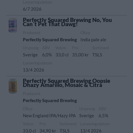
Lanseringsdatum
6/7 2026
Perfectly Squared Brewing No, You
Can´t Pet That Dawg!
Producent
Öltyp
Perfectly Squared Brewing
India pale ale
Ursprung
ABV
Volym
Pris
Sortiment
Sverige
6,0%
33,0 cl
35,00 kr
TSLS
Lanseringsdatum
13/4 2026
Perfectly Squared Brewing Oopsie
Dhazy Amarillo, Mosaic & Citra
Producent
Perfectly Squared Brewing
Öltyp
Ursprung
ABV
New England IPA/Hazy IPA
Sverige
6,5%
Volym
Pris
Sortiment
Lanseringsdatum
33,0 cl
34,90 kr
TSLS
13/4 2026