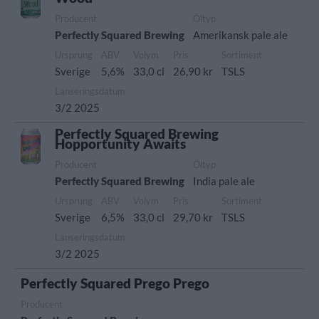
Producent
Öltyp
Perfectly Squared Brewing
Amerikansk pale ale
Ursprung
ABV
Volym
Pris
Sortiment
Sverige
5,6%
33,0 cl
26,90 kr
TSLS
Lanseringsdatum
3/2 2025
Perfectly Squared Brewing
Hopportunity Awaits
Producent
Öltyp
Perfectly Squared Brewing
India pale ale
Ursprung
ABV
Volym
Pris
Sortiment
Sverige
6,5%
33,0 cl
29,70 kr
TSLS
Lanseringsdatum
3/2 2025
Perfectly Squared Prego Prego
Producent