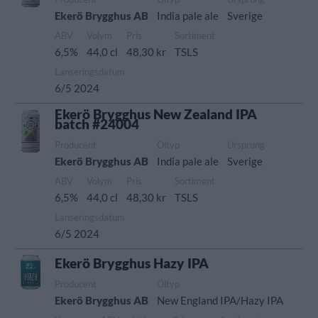
Ekerö Brygghus AB
India pale ale
Sverige
ABV
Volym
Pris
Sortiment
6,5%
44,0 cl
48,30 kr
TSLS
Lanseringsdatum
6/5 2024
Ekerö Brygghus New Zealand IPA
batch #24004
Producent
Öltyp
Ursprung
Ekerö Brygghus AB
India pale ale
Sverige
ABV
Volym
Pris
Sortiment
6,5%
44,0 cl
48,30 kr
TSLS
Lanseringsdatum
6/5 2024
Ekerö Brygghus Hazy IPA
Producent
Öltyp
Ekerö Brygghus AB
New England IPA/Hazy IPA