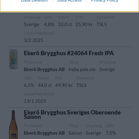
Producent
Öltyp
Ekerö Brygghus AB
Zwickel, keller- och landbier
Ursprung
ABV
Volym
Pris
Sortiment
Sverige
4,8%
33,0 cl
25,90 kr
TSLS
Lanseringsdatum
3/2 2025
Ekerö Brygghus #24064 Fresh IPA
Producent
Öltyp
Ursprung
Ekerö Brygghus AB
India pale ale
Sverige
ABV
Volym
Pris
Sortiment
6,5%
44,0 cl
49,90 kr
TSLS
Lanseringsdatum
13/1 2025
Ekerö Brygghus Sveriges Oberoende
Saison
Producent
Öltyp
Ursprung
ABV
Ekerö Brygghus AB
Saison
Sverige
7,0%