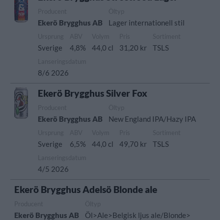
Producent
Öltyp
Ekerö Brygghus AB
Lager internationell stil
Ursprung
ABV
Volym
Pris
Sortiment
Sverige
4,8%
44,0 cl
31,20 kr
TSLS
Lanseringsdatum
8/6 2026
Ekerö Brygghus Silver Fox
Producent
Öltyp
Ekerö Brygghus AB
New England IPA/Hazy IPA
Ursprung
ABV
Volym
Pris
Sortiment
Sverige
6,5%
44,0 cl
49,70 kr
TSLS
Lanseringsdatum
4/5 2026
Ekerö Brygghus Adelsö Blonde ale
Producent
Öltyp
Ekerö Brygghus AB
Öl>Ale>Belgisk ljus ale/Blonde>