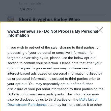
Lanseringsdatum
7/4 2025
Ekerö Brygghus Barley Wine
Producent
Öltyp
Ursprung
www.beernews.se -
Do Not Process My Personal
Ekerö Brygghus AB
Barley wine
Sverige
Information
ABV
Volym
Pris
Sortiment
15,5%
33,0 cl
84,00 kr
TSLS
If you wish to opt-out of the sale, sharing to third parties, or
Lanseringsdatum
processing of your personal or sensitive information for
7/4 2025
targeted advertising by us, please use the below opt-out
section to confirm your selection. Please note that after your
Ekerö Bryggeri Hi-Fi IPA
opt-out request is processed you may continue seeing
interest-based ads based on personal information utilized by
Producent
Öltyp
Ursprung
us or personal information disclosed to third parties prior to
Ekerö Brygghus AB
India pale ale
Sverige
your opt-out. You may separately opt-out of the further
ABV
Volym
Pris
Sortiment
disclosure of your personal information by third parties on the
5,5%
33,0 cl
31,60 kr
TSLS
IAB’s list of downstream participants. This information may
also be disclosed by us to third parties on the
IAB’s List of
Lanseringsdatum
Downstream Participants
that may further disclose it to other
7/4 2025
third parties.