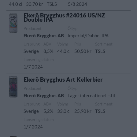
44,0 cl
30,70 kr
TSLS
5/8 2024
Ekerö Brygghus #24016 US/NZ
Double IPA
Producent
Öltyp
Ekerö Brygghus AB
Imperial/Dubbel IPA
Ursprung
ABV
Volym
Pris
Sortiment
Sverige
8,5%
44,0 cl
50,50 kr
TSLS
Lanseringsdatum
1/7 2024
Ekerö Brygghus Art Kellerbier
Producent
Öltyp
Ekerö Brygghus AB
Lager internationell stil
Ursprung
ABV
Volym
Pris
Sortiment
Sverige
5,2%
33,0 cl
25,90 kr
TSLS
Lanseringsdatum
1/7 2024