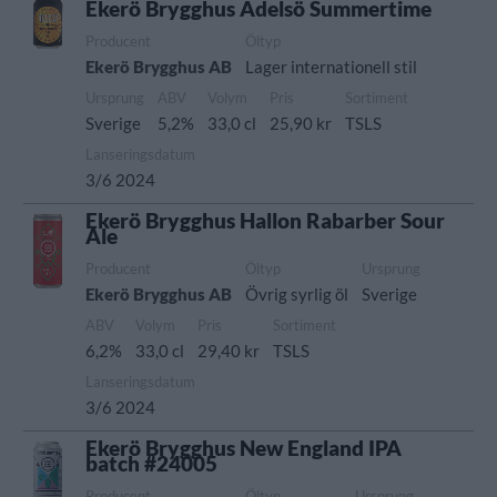
Ekerö Brygghus Adelsö Summertime
Producent
Öltyp
Ekerö Brygghus AB
Lager internationell stil
Ursprung
ABV
Volym
Pris
Sortiment
Sverige
5,2%
33,0 cl
25,90 kr
TSLS
Lanseringsdatum
3/6 2024
Ekerö Brygghus Hallon Rabarber Sour
Ale
Producent
Öltyp
Ursprung
Ekerö Brygghus AB
Övrig syrlig öl
Sverige
ABV
Volym
Pris
Sortiment
6,2%
33,0 cl
29,40 kr
TSLS
Lanseringsdatum
3/6 2024
Ekerö Brygghus New England IPA
batch #24005
Producent
Öltyp
Ursprung