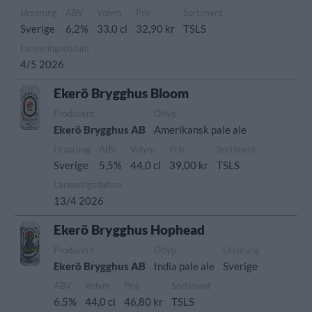
Ursprung
ABV
Volym
Pris
Sortiment
Sverige
6,2%
33,0 cl
32,90 kr
TSLS
Lanseringsdatum
4/5 2026
Ekerö Brygghus Bloom
Producent
Öltyp
Ekerö Brygghus AB
Amerikansk pale ale
Ursprung
ABV
Volym
Pris
Sortiment
Sverige
5,5%
44,0 cl
39,00 kr
TSLS
Lanseringsdatum
13/4 2026
Ekerö Brygghus Hophead
Producent
Öltyp
Ursprung
Ekerö Brygghus AB
India pale ale
Sverige
ABV
Volym
Pris
Sortiment
6,5%
44,0 cl
46,80 kr
TSLS