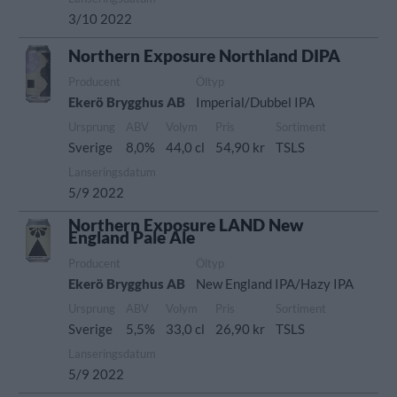
3/10 2022
Northern Exposure Northland DIPA
Producent
Öltyp
Ekerö Brygghus AB
Imperial/Dubbel IPA
Ursprung
ABV
Volym
Pris
Sortiment
Sverige
8,0%
44,0 cl
54,90 kr
TSLS
Lanseringsdatum
5/9 2022
Northern Exposure LAND New
England Pale Ale
Producent
Öltyp
Ekerö Brygghus AB
New England IPA/Hazy IPA
Ursprung
ABV
Volym
Pris
Sortiment
Sverige
5,5%
33,0 cl
26,90 kr
TSLS
Lanseringsdatum
5/9 2022