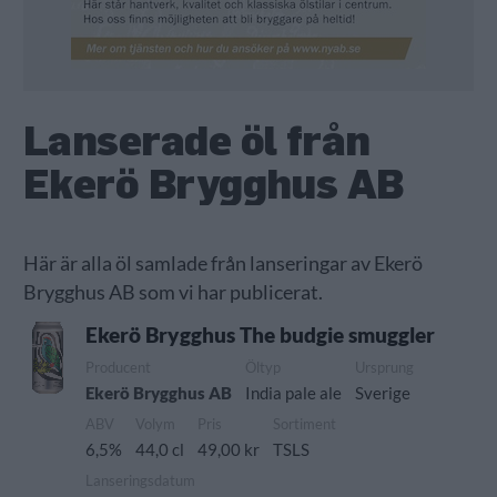
Lanserade öl från
Ekerö Brygghus AB
Här är alla öl samlade från lanseringar av Ekerö
Brygghus AB som vi har publicerat.
Ekerö Brygghus The budgie smuggler
Producent
Öltyp
Ursprung
Ekerö Brygghus AB
India pale ale
Sverige
ABV
Volym
Pris
Sortiment
6,5%
44,0 cl
49,00 kr
TSLS
Lanseringsdatum