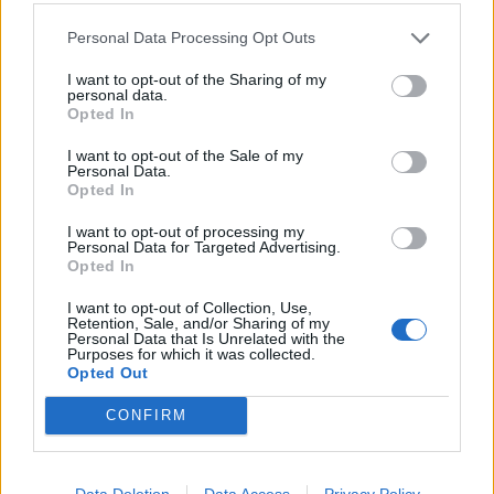
Ekerö Brygghus The Phantom
Personal Data Processing Opt Outs
Producent
Öltyp
Ursprung
I want to opt-out of the Sharing of my
Ekerö Brygghus AB
India pale ale
Sverige
personal data.
ABV
Volym
Pris
Sortiment
Opted In
7,0%
44,0 cl
49,90 kr
TSLS
I want to opt-out of the Sale of my
Lanseringsdatum
Personal Data.
Opted In
7/4 2025
I want to opt-out of processing my
Ekerö Brygghus Adelsö Blonde Ale
Personal Data for Targeted Advertising.
Opted In
Producent
Ekerö Brygghus AB
I want to opt-out of Collection, Use,
Retention, Sale, and/or Sharing of my
Öltyp
Ursprung
ABV
Personal Data that Is Unrelated with the
Öl>Ale>Belgisk ljus ale/Blonde>
Sverige
6,2%
Purposes for which it was collected.
Opted Out
Volym
Pris
Sortiment
Lanseringsdatum
33,0 cl
29,80 kr
TSLS
7/4 2025
CONFIRM
Ekerö Brygghus Jungfrusund svensk
kellerbier
Data Deletion
Data Access
Privacy Policy