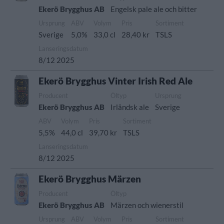
Ekerö Brygghus AB
Engelsk pale ale och bitter
Ursprung
ABV
Volym
Pris
Sortiment
Sverige
5,0%
33,0 cl
28,40 kr
TSLS
Lanseringsdatum
8/12 2025
Ekerö Brygghus Vinter Irish Red Ale
Producent
Öltyp
Ursprung
Ekerö Brygghus AB
Irländsk ale
Sverige
ABV
Volym
Pris
Sortiment
5,5%
44,0 cl
39,70 kr
TSLS
Lanseringsdatum
8/12 2025
Ekerö Brygghus Märzen
Producent
Öltyp
Ekerö Brygghus AB
Märzen och wienerstil
Ursprung
ABV
Volym
Pris
Sortiment