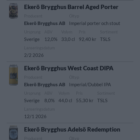
Ekerö Brygghus Barrel Aged Porter
Producent
Öltyp
Ekerö Brygghus AB
Imperial porter och stout
Ursprung
ABV
Volym
Pris
Sortiment
Sverige
12,0%
33,0 cl
92,40 kr
TSLS
Lanseringsdatum
2/2 2026
Ekerö Brygghus West Coast DIPA
Producent
Öltyp
Ekerö Brygghus AB
Imperial/Dubbel IPA
Ursprung
ABV
Volym
Pris
Sortiment
Sverige
8,0%
44,0 cl
55,30 kr
TSLS
Lanseringsdatum
12/1 2026
Ekerö Brygghus Adelsö Redemption
Producent
Öltyp