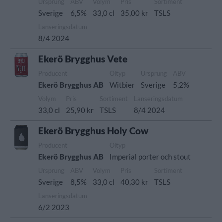
Ursprung
ABV
Volym
Pris
Sortiment
Sverige
6,5%
33,0 cl
35,00 kr
TSLS
Lanseringsdatum
8/4 2024
Ekerö Brygghus Vete
Producent
Öltyp
Ursprung
ABV
Ekerö Brygghus AB
Witbier
Sverige
5,2%
Volym
Pris
Sortiment
Lanseringsdatum
33,0 cl
25,90 kr
TSLS
8/4 2024
Ekerö Brygghus Holy Cow
Producent
Öltyp
Ekerö Brygghus AB
Imperial porter och stout
Ursprung
ABV
Volym
Pris
Sortiment
Sverige
8,5%
33,0 cl
40,30 kr
TSLS
Lanseringsdatum
6/2 2023