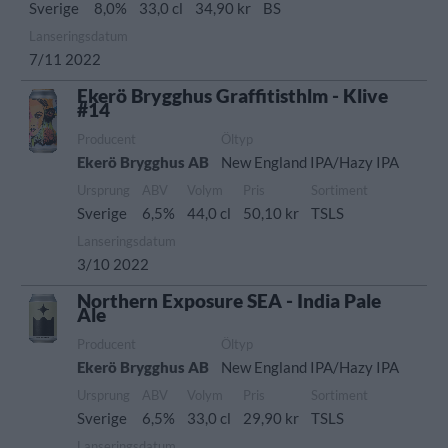
Sverige
8,0%
33,0 cl
34,90 kr
BS
Lanseringsdatum
7/11 2022
Ekerö Brygghus Graffitisthlm - Klive
#14
Producent
Öltyp
Ekerö Brygghus AB
New England IPA/Hazy IPA
Ursprung
ABV
Volym
Pris
Sortiment
Sverige
6,5%
44,0 cl
50,10 kr
TSLS
Lanseringsdatum
3/10 2022
Northern Exposure SEA - India Pale
Ale
Producent
Öltyp
Ekerö Brygghus AB
New England IPA/Hazy IPA
Ursprung
ABV
Volym
Pris
Sortiment
Sverige
6,5%
33,0 cl
29,90 kr
TSLS
Lanseringsdatum