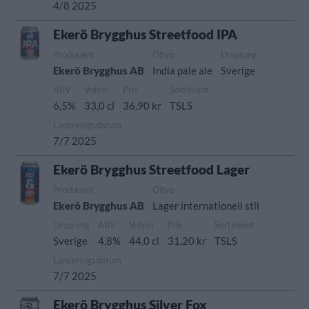
4/8 2025
Ekerö Brygghus Streetfood IPA
Producent
Öltyp
Ursprung
Ekerö Brygghus AB
India pale ale
Sverige
ABV
Volym
Pris
Sortiment
6,5%
33,0 cl
36,90 kr
TSLS
Lanseringsdatum
7/7 2025
Ekerö Brygghus Streetfood Lager
Producent
Öltyp
Ekerö Brygghus AB
Lager internationell stil
Ursprung
ABV
Volym
Pris
Sortiment
Sverige
4,8%
44,0 cl
31,20 kr
TSLS
Lanseringsdatum
7/7 2025
Ekerö Brygghus Silver Fox