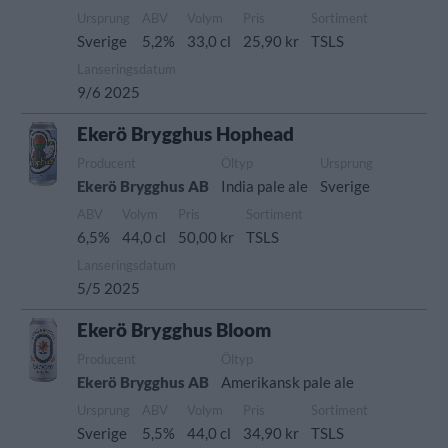
Ursprung
ABV
Volym
Pris
Sortiment
Sverige
5,2%
33,0 cl
25,90 kr
TSLS
Lanseringsdatum
9/6 2025
Ekerö Brygghus Hophead
Producent
Öltyp
Ursprung
Ekerö Brygghus AB
India pale ale
Sverige
ABV
Volym
Pris
Sortiment
6,5%
44,0 cl
50,00 kr
TSLS
Lanseringsdatum
5/5 2025
Ekerö Brygghus Bloom
Producent
Öltyp
Ekerö Brygghus AB
Amerikansk pale ale
Ursprung
ABV
Volym
Pris
Sortiment
Sverige
5,5%
44,0 cl
34,90 kr
TSLS