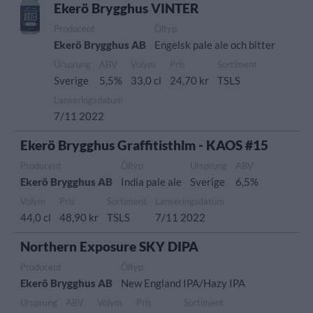
Ekerö Brygghus VINTER
Producent
Öltyp
Ekerö Brygghus AB
Engelsk pale ale och bitter
Ursprung
ABV
Volym
Pris
Sortiment
Sverige
5,5%
33,0 cl
24,70 kr
TSLS
Lanseringsdatum
7/11 2022
Ekerö Brygghus Graffitisthlm - KAOS #15
Producent
Öltyp
Ursprung
ABV
Ekerö Brygghus AB
India pale ale
Sverige
6,5%
Volym
Pris
Sortiment
Lanseringsdatum
44,0 cl
48,90 kr
TSLS
7/11 2022
Northern Exposure SKY DIPA
Producent
Öltyp
Ekerö Brygghus AB
New England IPA/Hazy IPA
Ursprung
ABV
Volym
Pris
Sortiment