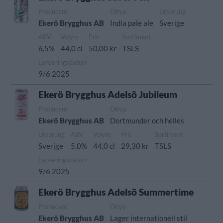
Producent
Öltyp
Ursprung
Ekerö Brygghus AB
India pale ale
Sverige
ABV
Volym
Pris
Sortiment
6,5%
44,0 cl
50,00 kr
TSLS
Lanseringsdatum
9/6 2025
Ekerö Brygghus Adelsö Jubileum
Producent
Öltyp
Ekerö Brygghus AB
Dortmunder och helles
Ursprung
ABV
Volym
Pris
Sortiment
Sverige
5,0%
44,0 cl
29,30 kr
TSLS
Lanseringsdatum
9/6 2025
Ekerö Brygghus Adelsö Summertime
Producent
Öltyp
Ekerö Brygghus AB
Lager internationell stil