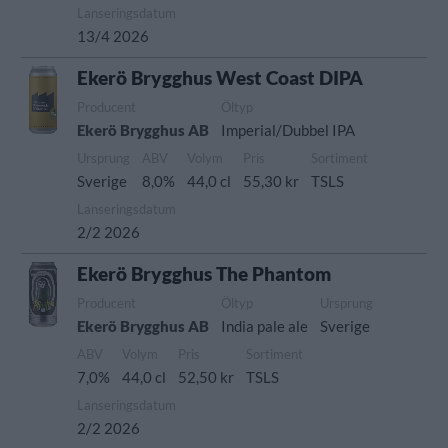
Lanseringsdatum
13/4 2026
Ekerö Brygghus West Coast DIPA
Producent
Öltyp
Ekerö Brygghus AB
Imperial/Dubbel IPA
Ursprung
ABV
Volym
Pris
Sortiment
Sverige
8,0%
44,0 cl
55,30 kr
TSLS
Lanseringsdatum
2/2 2026
Ekerö Brygghus The Phantom
Producent
Öltyp
Ursprung
Ekerö Brygghus AB
India pale ale
Sverige
ABV
Volym
Pris
Sortiment
7,0%
44,0 cl
52,50 kr
TSLS
Lanseringsdatum
2/2 2026