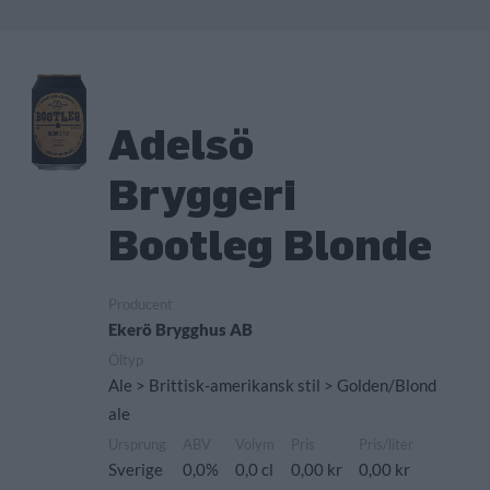
Adelsö
Bryggeri
Bootleg Blonde
Producent
Ekerö Brygghus AB
Öltyp
Ale > Brittisk-amerikansk stil > Golden/Blond
ale
Ursprung
ABV
Volym
Pris
Pris/liter
Sverige
0,0%
0,0 cl
0,00 kr
0,00 kr