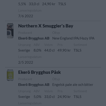
5,5%
33,0 cl
24,90 kr
TSLS
Lanseringsdatum
7/6 2022
Northern X Smuggler's Bay
Producent
Öltyp
Ekerö Brygghus AB
New England IPA/Hazy IPA
Ursprung
ABV
Volym
Pris
Sortiment
Sverige
8,0%
44,0 cl
49,90 kr
TSLS
Lanseringsdatum
2/5 2022
Ekerö Brygghus Påsk
Producent
Öltyp
Ekerö Brygghus AB
Engelsk pale ale och bitter
Ursprung
ABV
Volym
Pris
Sortiment
Sverige
5,0%
33,0 cl
24,90 kr
TSLS
Lanseringsdatum