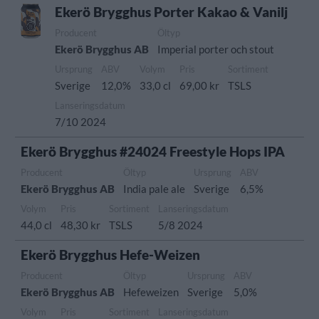
Ekerö Brygghus Porter Kakao & Vanilj
Producent
Öltyp
Ekerö Brygghus AB
Imperial porter och stout
Ursprung
ABV
Volym
Pris
Sortiment
Sverige
12,0%
33,0 cl
69,00 kr
TSLS
Lanseringsdatum
7/10 2024
Ekerö Brygghus #24024 Freestyle Hops IPA
Producent
Öltyp
Ursprung
ABV
Ekerö Brygghus AB
India pale ale
Sverige
6,5%
Volym
Pris
Sortiment
Lanseringsdatum
44,0 cl
48,30 kr
TSLS
5/8 2024
Ekerö Brygghus Hefe-Weizen
Producent
Öltyp
Ursprung
ABV
Ekerö Brygghus AB
Hefeweizen
Sverige
5,0%
Volym
Pris
Sortiment
Lanseringsdatum