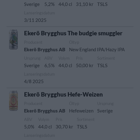
Sverige
5,2%
44,0 cl
31,10 kr
TSLS
Lanseringsdatum
3/11 2025
Ekerö Brygghus The budgie smuggler
Producent
Öltyp
Ekerö Brygghus AB
New England IPA/Hazy IPA
Ursprung
ABV
Volym
Pris
Sortiment
Sverige
6,5%
44,0 cl
50,00 kr
TSLS
Lanseringsdatum
4/8 2025
Ekerö Brygghus Hefe-Weizen
Producent
Öltyp
Ursprung
Ekerö Brygghus AB
Hefeweizen
Sverige
ABV
Volym
Pris
Sortiment
5,0%
44,0 cl
30,70 kr
TSLS
Lanseringsdatum