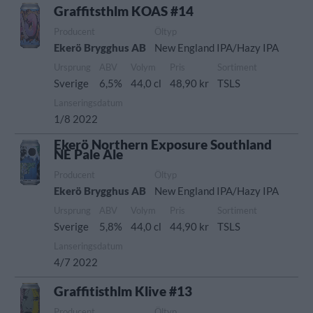
Graffitsthlm KOAS #14
Producent
Öltyp
Ekerö Brygghus AB
New England IPA/Hazy IPA
Ursprung
ABV
Volym
Pris
Sortiment
Sverige
6,5%
44,0 cl
48,90 kr
TSLS
Lanseringsdatum
1/8 2022
Ekerö Northern Exposure Southland
NE Pale Ale
Producent
Öltyp
Ekerö Brygghus AB
New England IPA/Hazy IPA
Ursprung
ABV
Volym
Pris
Sortiment
Sverige
5,8%
44,0 cl
44,90 kr
TSLS
Lanseringsdatum
4/7 2022
Graffitisthlm Klive #13
Producent
Öltyp