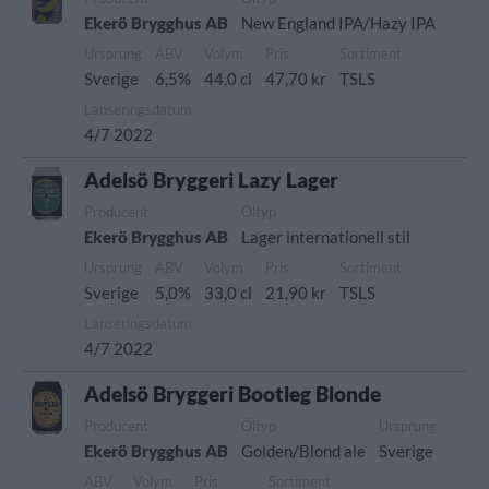
Ekerö Brygghus AB
New England IPA/Hazy IPA
Ursprung
ABV
Volym
Pris
Sortiment
Sverige
6,5%
44,0 cl
47,70 kr
TSLS
Lanseringsdatum
4/7 2022
Adelsö Bryggeri Lazy Lager
Producent
Öltyp
Ekerö Brygghus AB
Lager internationell stil
Ursprung
ABV
Volym
Pris
Sortiment
Sverige
5,0%
33,0 cl
21,90 kr
TSLS
Lanseringsdatum
4/7 2022
Adelsö Bryggeri Bootleg Blonde
Producent
Öltyp
Ursprung
Ekerö Brygghus AB
Golden/Blond ale
Sverige
ABV
Volym
Pris
Sortiment