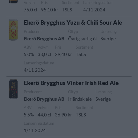
Volym
Pris
Sortiment
Lanseringsdatum
75,0 cl
95,10 kr
TSLS
4/11 2024
Ekerö Brygghus Yuzu & Chili Sour Ale
Producent
Öltyp
Ursprung
Ekerö Brygghus AB
Övrig syrlig öl
Sverige
ABV
Volym
Pris
Sortiment
5,0%
33,0 cl
29,40 kr
TSLS
Lanseringsdatum
4/11 2024
Ekerö Brygghus Vinter Irish Red Ale
Producent
Öltyp
Ursprung
Ekerö Brygghus AB
Irländsk ale
Sverige
ABV
Volym
Pris
Sortiment
5,5%
44,0 cl
36,90 kr
TSLS
Lanseringsdatum
1/11 2024