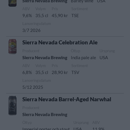
Sierra Nevada Brewing
Barley wine
USA
ABV
Volym
Pris
Sortiment
9,6%
35,5 cl
45,90 kr
TSE
Lanseringsdatum
3/7 2026
Sierra Nevada Celebration Ale
Producent
Öltyp
Ursprung
Sierra Nevada Brewing
India pale ale
USA
ABV
Volym
Pris
Sortiment
6,8%
35,5 cl
28,90 kr
TSV
Lanseringsdatum
5/12 2025
Sierra Nevada Barrel-Aged Narwhal
Producent
Sierra Nevada Brewing
Öltyp
Ursprung
ABV
Imperial porter och stout
USA
11,9%