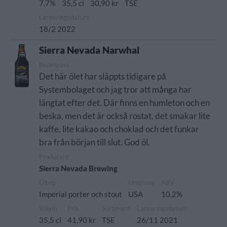
7,7%
35,5 cl
30,90 kr
TSE
Lanseringsdatum
18/2 2022
Sierra Nevada Narwhal
Recension
Det här ölet har släppts tidigare på
Systembolaget och jag tror att många har
längtat efter det. Där finns en humleton och en
beska, men det är också rostat, det smakar lite
kaffe, lite kakao och choklad och det funkar
bra från början till slut. God öl.
Producent
Sierra Nevada Brewing
Öltyp
Ursprung
ABV
Imperial porter och stout
USA
10,2%
Volym
Pris
Sortiment
Lanseringsdatum
35,5 cl
41,90 kr
TSE
26/11 2021