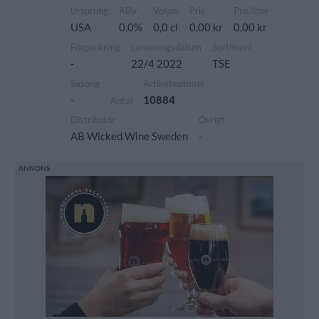
Ursprung
ABV
Volym
Pris
Pris/liter
USA
0,0%
0,0 cl
0,00 kr
0,00 kr
Förpackning
Lanseringsdatum
Sortiment
-
22/4 2022
TSE
Säsong
Artikelnummer
-
10884
Antal
Distributör
Övrigt
AB Wicked Wine Sweden
-