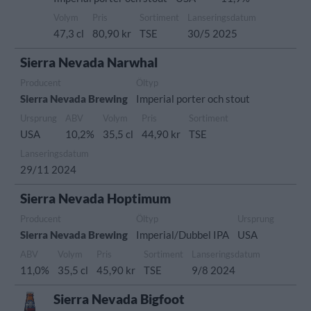
Volym
Pris
Sortiment
Lanseringsdatum
47,3 cl
80,90 kr
TSE
30/5 2025
Sierra Nevada Narwhal
Producent
Öltyp
Sierra Nevada Brewing
Imperial porter och stout
Ursprung
ABV
Volym
Pris
Sortiment
USA
10,2%
35,5 cl
44,90 kr
TSE
Lanseringsdatum
29/11 2024
Sierra Nevada Hoptimum
Producent
Öltyp
Ursprung
Sierra Nevada Brewing
Imperial/Dubbel IPA
USA
ABV
Volym
Pris
Sortiment
Lanseringsdatum
11,0%
35,5 cl
45,90 kr
TSE
9/8 2024
Sierra Nevada Bigfoot