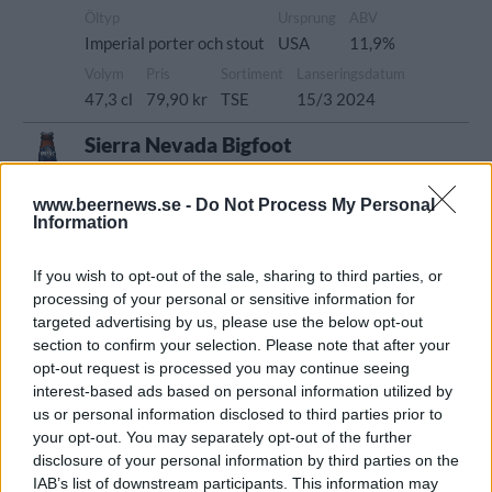
Öltyp
Ursprung
ABV
Imperial porter och stout
USA
11,9%
Volym
Pris
Sortiment
Lanseringsdatum
47,3 cl
79,90 kr
TSE
15/3 2024
Sierra Nevada Bigfoot
Recension
Ej med på provningen.
www.beernews.se -
Do Not Process My Personal
Information
Producent
Öltyp
Ursprung
Sierra Nevada Brewing
Barley wine
USA
If you wish to opt-out of the sale, sharing to third parties, or
ABV
Volym
Pris
Sortiment
processing of your personal or sensitive information for
9,6%
35,5 cl
43,90 kr
TSE
targeted advertising by us, please use the below opt-out
section to confirm your selection. Please note that after your
Lanseringsdatum
opt-out request is processed you may continue seeing
19/5 2023
interest-based ads based on personal information utilized by
Sierra Nevada Atomic Torpedo
us or personal information disclosed to third parties prior to
your opt-out. You may separately opt-out of the further
Recension
disclosure of your personal information by third parties on the
Smaker av karamell, citron, digestivekex,
IAB’s list of downstream participants. This information may