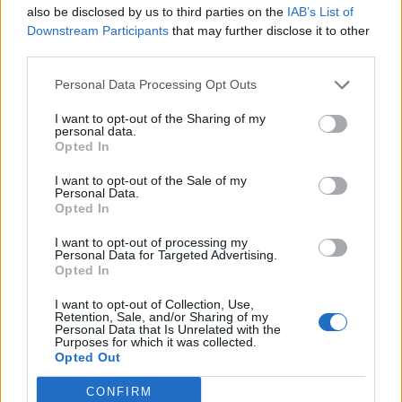
apelsin, fruktkaka och tallbarr. Ölet ska vara
also be disclosed by us to third parties on the
IAB’s List of
både juicigt och gå i west coast-stil, men har
Downstream Participants
that may further disclose it to other
third parties.
nog tappat sina tropiska aromer över tid. Gott!
Producent
Öltyp
Personal Data Processing Opt Outs
Sierra Nevada Brewing
Imperial/Dubbel IPA
I want to opt-out of the Sharing of my
Ursprung
ABV
Volym
Pris
Sortiment
personal data.
USA
9,2%
35,5 cl
34,90 kr
TSE
Opted In
Lanseringsdatum
I want to opt-out of the Sale of my
19/5 2023
Personal Data.
Opted In
Sierra Nevada Celebration IPA
I want to opt-out of processing my
Personal Data for Targeted Advertising.
Recension
Opted In
Inslag av apelsin, digestivekex, ananas,
karamell, blodgrapefrukt, mango och tallbarr.
I want to opt-out of Collection, Use,
Retention, Sale, and/or Sharing of my
Riktigt gott!
Personal Data that Is Unrelated with the
Purposes for which it was collected.
Producent
Öltyp
Ursprung
Opted Out
Sierra Nevada Brewing
India pale ale
USA
CONFIRM
ABV
Volym
Pris
Sortiment