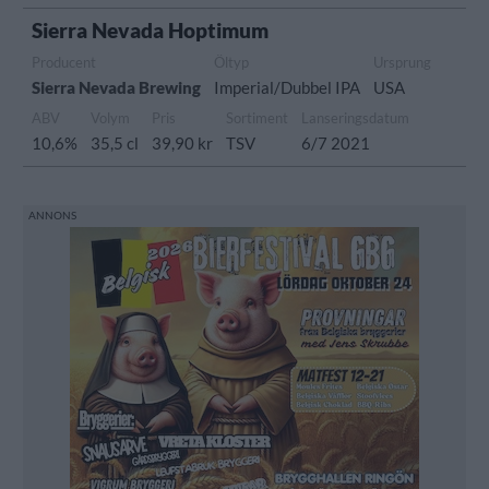
Sierra Nevada Hoptimum
Producent
Öltyp
Ursprung
Sierra Nevada Brewing
Imperial/Dubbel IPA
USA
ABV
Volym
Pris
Sortiment
Lanseringsdatum
10,6%
35,5 cl
39,90 kr
TSV
6/7 2021