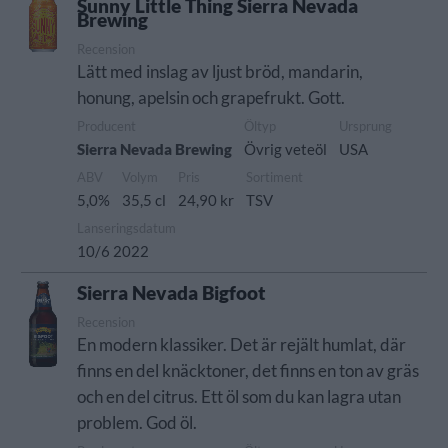
Sunny Little Thing Sierra Nevada
Brewing
Recension
Lätt med inslag av ljust bröd, mandarin,
honung, apelsin och grapefrukt. Gott.
Producent
Öltyp
Ursprung
Sierra Nevada Brewing
Övrig veteöl
USA
ABV
Volym
Pris
Sortiment
5,0%
35,5 cl
24,90 kr
TSV
Lanseringsdatum
10/6 2022
Sierra Nevada Bigfoot
Recension
En modern klassiker. Det är rejält humlat, där
finns en del knäcktoner, det finns en ton av gräs
och en del citrus. Ett öl som du kan lagra utan
problem. God öl.