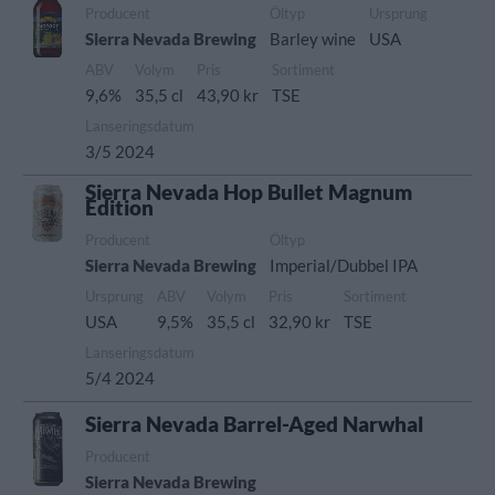
Producent
Öltyp
Ursprung
Sierra Nevada Brewing
Barley wine
USA
ABV
Volym
Pris
Sortiment
9,6%
35,5 cl
43,90 kr
TSE
Lanseringsdatum
3/5 2024
Sierra Nevada Hop Bullet Magnum
Edition
Producent
Öltyp
Sierra Nevada Brewing
Imperial/Dubbel IPA
Ursprung
ABV
Volym
Pris
Sortiment
USA
9,5%
35,5 cl
32,90 kr
TSE
Lanseringsdatum
5/4 2024
Sierra Nevada Barrel-Aged Narwhal
Producent
Sierra Nevada Brewing