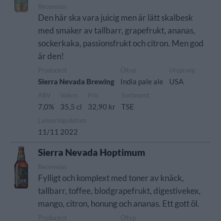
Recension
Den här ska vara juicig men är lätt skalbesk
med smaker av tallbarr, grapefrukt, ananas,
sockerkaka, passionsfrukt och citron. Men god
är den!
Producent
Öltyp
Ursprung
Sierra Nevada Brewing
India pale ale
USA
ABV
Volym
Pris
Sortiment
7,0%
35,5 cl
32,90 kr
TSE
Lanseringsdatum
11/11 2022
Sierra Nevada Hoptimum
Recension
Fylligt och komplext med toner av knäck,
tallbarr, toffee, blodgrapefrukt, digestivekex,
mango, citron, honung och ananas. Ett gott öl.
Producent
Öltyp