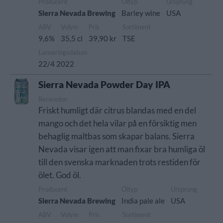
Producent
Öltyp
Ursprung
Sierra Nevada Brewing
Barley wine
USA
ABV
Volym
Pris
Sortiment
9,6%
35,5 cl
39,90 kr
TSE
Lanseringsdatum
22/4 2022
Sierra Nevada Powder Day IPA
Recension
Friskt humligt där citrus blandas med en del
mango och det hela vilar på en försiktig men
behaglig maltbas som skapar balans. Sierra
Nevada visar igen att man fixar bra humliga öl
till den svenska marknaden trots restiden för
ölet. God öl.
Producent
Öltyp
Ursprung
Sierra Nevada Brewing
India pale ale
USA
ABV
Volym
Pris
Sortiment