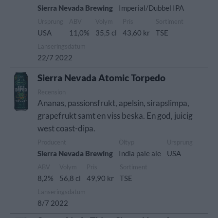
Sierra Nevada Brewing
Imperial/Dubbel IPA
Ursprung
ABV
Volym
Pris
Sortiment
USA
11,0%
35,5 cl
43,60 kr
TSE
Lanseringsdatum
22/7 2022
Sierra Nevada Atomic Torpedo
Recension
Ananas, passionsfrukt, apelsin, sirapslimpa,
grapefrukt samt en viss beska. En god, juicig
west coast-dipa.
Producent
Öltyp
Ursprung
Sierra Nevada Brewing
India pale ale
USA
ABV
Volym
Pris
Sortiment
8,2%
56,8 cl
49,90 kr
TSE
Lanseringsdatum
8/7 2022