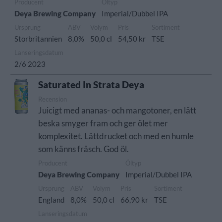
Producent
Öltyp
Deya Brewing Company
Imperial/Dubbel IPA
Ursprung
ABV
Volym
Pris
Sortiment
Storbritannien
8,0%
50,0 cl
54,50 kr
TSE
Lanseringsdatum
2/6 2023
Saturated In Strata Deya
Recension
Juicigt med ananas- och mangotoner, en lätt
beska smyger fram och ger ölet mer
komplexitet. Lättdrucket och med en humle
som känns fräsch. God öl.
Producent
Öltyp
Deya Brewing Company
Imperial/Dubbel IPA
Ursprung
ABV
Volym
Pris
Sortiment
England
8,0%
50,0 cl
66,90 kr
TSE
Lanseringsdatum