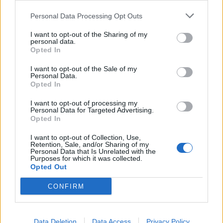
Öltyp
Ursprung
New England IPA/Hazy IPA
Storbritannien
Personal Data Processing Opt Outs
ABV
Volym
Pris
Sortiment
I want to opt-out of the Sharing of my
6,5%
50,0 cl
59,10 kr
TSE
personal data.
Opted In
Lanseringsdatum
10/10 2025
I want to opt-out of the Sale of my
Personal Data.
Opted In
DEYA Dust My Broom
Producent
Öltyp
I want to opt-out of processing my
Personal Data for Targeted Advertising.
Deya Brewing Company
Amerikansk pale ale
Opted In
Ursprung
ABV
Volym
Pris
I want to opt-out of Collection, Use,
Storbritannien
5,8%
50,0 cl
39,90 kr
Retention, Sale, and/or Sharing of my
Personal Data that Is Unrelated with the
Sortiment
Lanseringsdatum
Purposes for which it was collected.
TSE
7/2 2025
Opted Out
Deya Into The Haze
CONFIRM
Producent
Öltyp
Deya Brewing Company
India pale ale
Data Deletion
Data Access
Privacy Policy