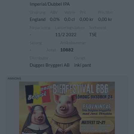
Imperial/Dubbel IPA
Ursprung
ABV
Volym
Pris
Pris/liter
England
0,0%
0,0 cl
0,00 kr
0,00 kr
Förpackning
Lanseringsdatum
Sortiment
-
11/2 2022
TSE
Säsong
Artikelnummer
-
10882
Antal
Distributör
Övrigt
Dugges Bryggeri AB
inkl pant