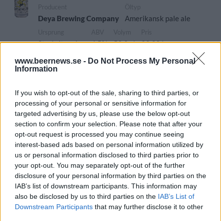
Producent
Öltyp
Deya Brewing Company
Amerikansk pale ale
Ursprung
ABV
Volym
Pris
Storbritannien
4,5%
50,0 cl
39,90 kr
Sortiment
Lanseringsdatum
www.beernews.se -
Do Not Process My Personal
TSE
5/6 2026
Information
DEYA Saturated in Mosaic DIPA
If you wish to opt-out of the sale, sharing to third parties, or
processing of your personal or sensitive information for
Producent
Öltyp
targeted advertising by us, please use the below opt-out
Deya Brewing Company
Imperial/Dubbel IPA
section to confirm your selection. Please note that after your
Ursprung
ABV
Volym
Pris
Sortiment
opt-out request is processed you may continue seeing
Storbritannien
8,0%
50,0 cl
56,90 kr
TSE
interest-based ads based on personal information utilized by
Lanseringsdatum
us or personal information disclosed to third parties prior to
24/4 2026
your opt-out. You may separately opt-out of the further
disclosure of your personal information by third parties on the
DEYA Glue IPA
IAB’s list of downstream participants. This information may
also be disclosed by us to third parties on the
IAB’s List of
Producent
Downstream Participants
that may further disclose it to other
Deya Brewing Company
third parties.