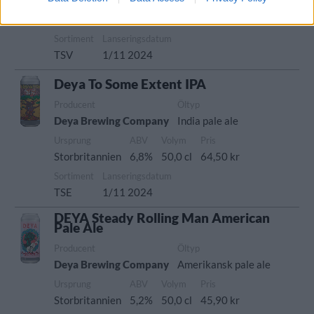
Ursprung
ABV
Volym
Pris
Storbritannien
6,2%
50,0 cl
39,90 kr
Sortiment
Lanseringsdatum
TSV
1/11 2024
Deya To Some Extent IPA
Producent
Öltyp
Deya Brewing Company
India pale ale
Ursprung
ABV
Volym
Pris
Storbritannien
6,8%
50,0 cl
64,50 kr
Sortiment
Lanseringsdatum
TSE
1/11 2024
DEYA Steady Rolling Man American
Pale Ale
Producent
Öltyp
Deya Brewing Company
Amerikansk pale ale
Ursprung
ABV
Volym
Pris
Storbritannien
5,2%
50,0 cl
45,90 kr