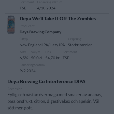
Sortiment
Lanseringsdatum
TSE
4/10 2024
Deya We’ll Take It Off The Zombies
Producent
Deya Brewing Company
Öltyp
Ursprung
New England IPA/Hazy IPA
Storbritannien
ABV
Volym
Pris
Sortiment
6,5%
50,0 cl
54,70 kr
TSE
Lanseringsdatum
9/2 2024
Deya Brewing Co Interference DIPA
Recension
Fyllig och nästan övermaga med smaker av ananas,
passionsfrukt, citron, digestivekex och apelsin. Väl
sött men gott.